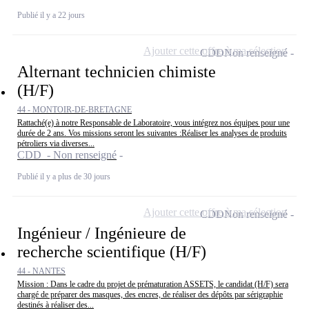
Publié il y a 22 jours
Ajouter cette offre à ma sélection
CDD
Non renseigné
Alternant technicien chimiste
(H/F)
44 - MONTOIR-DE-BRETAGNE
Rattaché(e) à notre Responsable de Laboratoire, vous intégrez nos équipes pour une
durée de 2 ans. Vos missions seront les suivantes :Réaliser les analyses de produits
pétroliers via diverses...
CDD - Non renseigné
Publié il y a plus de 30 jours
Ajouter cette offre à ma sélection
CDD
Non renseigné
Ingénieur / Ingénieure de
recherche scientifique (H/F)
44 - NANTES
Mission : Dans le cadre du projet de prématuration ASSETS, le candidat (H/F) sera
chargé de préparer des masques, des encres, de réaliser des dépôts par sérigraphie
destinés à réaliser des...