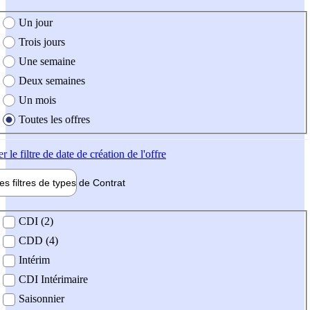
e création de l'offre
Un jour
Trois jours
Une semaine
Deux semaines
Un mois
Toutes les offres
er
le filtre de date de création de l'offre
les filtres de types de
Contrat
de contrat
CDI (2)
CDD (4)
Intérim
CDI Intérimaire
Saisonnier