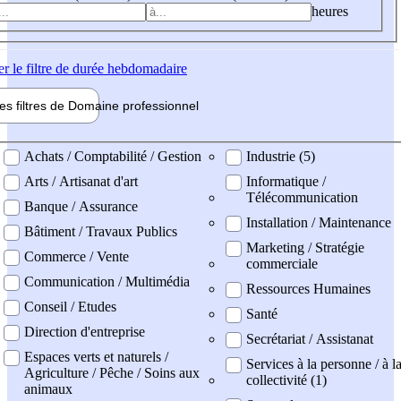
heures
er
le filtre de durée hebdomadaire
les filtres de
Domaine pro
fessionnel
ne professionel
Achats / Comptabilité / Gestion
Industrie (5)
Arts / Artisanat d'art
Informatique /
Télécommunication
Banque / Assurance
Installation / Maintenance
Bâtiment / Travaux Publics
Marketing / Stratégie
Commerce / Vente
commerciale
Communication / Multimédia
Ressources Humaines
Conseil / Etudes
Santé
Direction d'entreprise
Secrétariat / Assistanat
Espaces verts et naturels /
Services à la personne / à l
Agriculture / Pêche / Soins aux
collectivité (1)
animaux