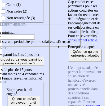
Cap emploi et ses
Cadre (1)
partenaires pour ses
actions concrètes en
Non cadre (2)
faveur du recrutement,
Non renseignée (3)
de l’intégration et de
l’accompagnement de
IRE BRUT MINIMUM
ses collaborateurs en
situation de handicap.
re minimum
Pour en savoir plus,
consultez cet article
.
ssez une périodicité pour le salaire saisi
Entreprise adaptée
NITÉS
Qu'est-ce qu'une
z parmi les 1ers à postuler
entreprise adaptée
?
urquoi serez-vous parmi les
premiers à postuler ?
L'entreprise adaptée
es de plus de 15 jours,
permet à un travailleur
tant moins de 4 candidatures
en situation de
t France Travail est informé)
handicap d'exercer
ICAP
une activité
professionnelle dans
Employeur handi-
des conditions
engagé
adaptées à ses
Qu'est-ce qu'un
capacités. Pour en
employeur handi-
savoir plus,
consultez