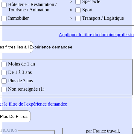
Spectacle
Hôtellerie - Restauration /
Tourisme / Animation
Sport
Immobilier
Transport / Logistique
Appliquer
le filtre du domaine professi
es filtres liés à l'
Expérience
demandée
ience demandée
Moins de 1 an
De 1 à 3 ans
Plus de 3 ans
Non renseignée (1)
er
le filtre de l'expérience demandée
Plus De
Filtres
IFICATION
par France travail,