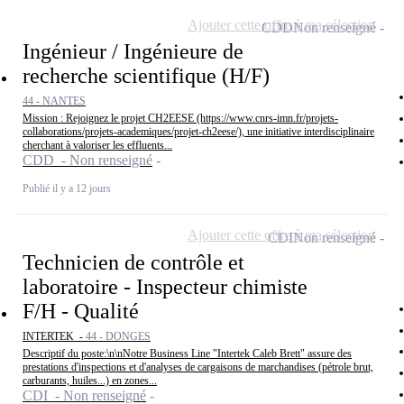
Ajouter cette offre à ma sélection
CDD
Non renseigné
Ingénieur / Ingénieure de
recherche scientifique (H/F)
44 - NANTES
Mission : Rejoignez le projet CH2EESE (https://www.cnrs-imn.fr/projets-
collaborations/projets-academiques/projet-ch2eese/), une initiative interdisciplinaire
cherchant à valoriser les effluents...
CDD - Non renseigné
Publié il y a 12 jours
Ajouter cette offre à ma sélection
CDI
Non renseigné
Technicien de contrôle et
laboratoire - Inspecteur chimiste
F/H - Qualité
INTERTEK -
44 - DONGES
Descriptif du poste:\n\nNotre Business Line "Intertek Caleb Brett" assure des
prestations d'inspections et d'analyses de cargaisons de marchandises (pétrole brut,
carburants, huiles...) en zones...
CDI - Non renseigné