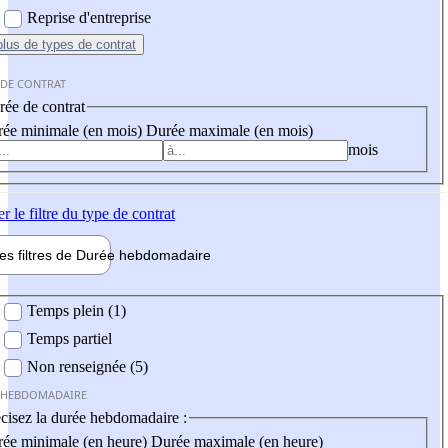
Reprise d'entreprise
plus
de types de contrat
 DE CONTRAT
ée de contrat
ée minimale (en mois)
Durée maximale (en mois)
mois
er
le filtre du type de contrat
les filtres de
Durée hebdo
madaire
 hebdomadaire
Temps plein (1)
Temps partiel
Non renseignée (5)
 HEBDOMADAIRE
cisez la durée hebdomadaire :
ée minimale (en heure)
Durée maximale (en heure)