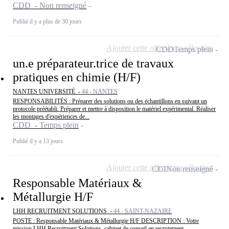
CDD - Non renseigné
Publié il y a plus de 30 jours
Ajouter cette offre à ma sélection
CDD
Temps plein
un.e préparateur.trice de travaux
pratiques en chimie (H/F)
NANTES UNIVERSITÉ -
44 - NANTES
RESPONSABILITÉS : Préparer des solutions ou des échantillons en suivant un
protocole préétabli. Préparer et mettre à disposition le matériel expérimental. Réaliser
les montages d'expériences de...
CDD - Temps plein
Publié il y a 13 jours
Ajouter cette offre à ma sélection
CDI
Non renseigné
Responsable Matériaux &
Métallurgie H/F
LHH RECRUITMENT SOLUTIONS -
44 - SAINT-NAZAIRE
POSTE : Responsable Matériaux & Métallurgie H/F DESCRIPTION : Votre
mission LHH Recruitment Solutions, cabinet de conseil en recrutement,