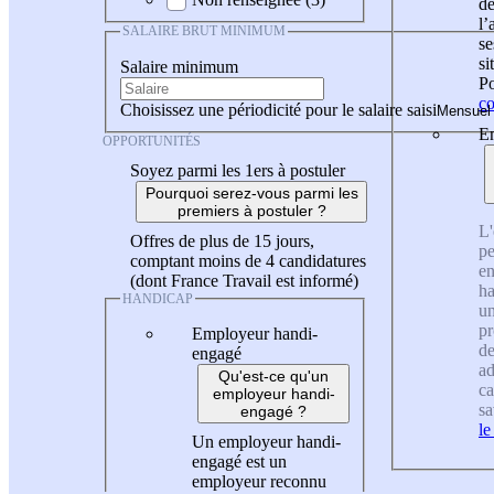
de
l
SALAIRE BRUT MINIMUM
se
si
Salaire minimum
Po
co
Choisissez une périodicité pour le salaire saisi
En
OPPORTUNITÉS
Soyez parmi les 1ers à postuler
Pourquoi serez-vous parmi les
premiers à postuler ?
L'
Offres de plus de 15 jours,
pe
comptant moins de 4 candidatures
en
(dont France Travail est informé)
ha
HANDICAP
un
pr
Employeur handi-
de
engagé
ad
Qu'est-ce qu'un
ca
employeur handi-
sa
engagé ?
le
Un employeur handi-
engagé est un
employeur reconnu