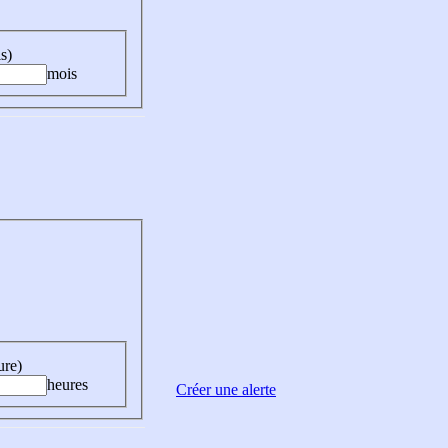
s)
mois
ure)
heures
Créer une alerte