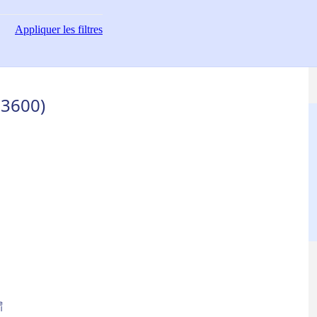
Appliquer
les filtres
33600)