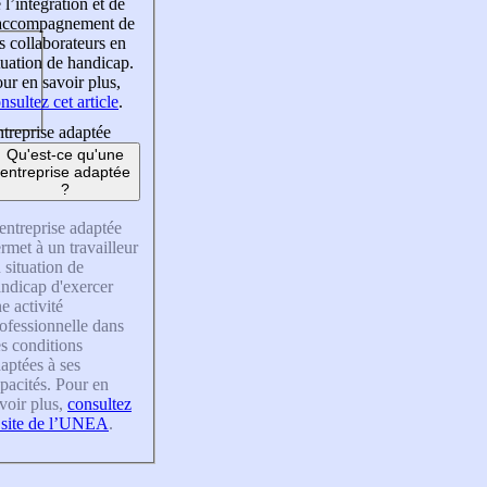
 l’intégration et de
’accompagnement de
s collaborateurs en
tuation de handicap.
ur en savoir plus,
nsultez cet article
.
treprise adaptée
Qu'est-ce qu'une
entreprise adaptée
?
entreprise adaptée
rmet à un travailleur
 situation de
ndicap d'exercer
e activité
ofessionnelle dans
s conditions
aptées à ses
pacités. Pour en
voir plus,
consultez
 site de l’UNEA
.