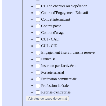
CDI de chantier ou d'opération
Contrat d'Engagement Educatif
Contrat intermittent
Contrat pacte
Contrat d'usage
CUI - CAE
CUI - CIE
Engagement à servir dans la réserve
Franchise
Insertion par l'activ.éco.
Portage salarial
Profession commerciale
Profession libérale
Reprise d'entreprise
Voir plus
de types de contrat