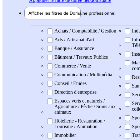
Appliquer
le filtre de durée hebdomadaire
Afficher les filtres de
Domaine pro
fessionnel
Domaine professionel
Achats / Comptabilité / Gestion
Indu
Arts / Artisanat d'art
Info
Tél
Banque / Assurance
Inst
Bâtiment / Travaux Publics
Mark
Commerce / Vente
com
Communication / Multimédia
Res
Conseil / Etudes
San
Direction d'entreprise
Secr
Espaces verts et naturels /
Serv
Agriculture / Pêche / Soins aux
coll
animaux
Spe
Hôtellerie - Restauration /
Tourisme / Animation
Spo
Immobilier
Tran