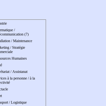
strie
rmatique /
écommunication (7)
allation / Maintenance
eting / Stratégie
merciale
sources Humaines
té
étariat / Assistanat
ices à la personne / à la
ectivité
ctacle
rt
sport / Logistique