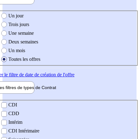
e création de l'offre
Un jour
Trois jours
Une semaine
Deux semaines
Un mois
Toutes les offres
er
le filtre de date de création de l'offre
les filtres de types de
Contrat
de contrat
CDI
CDD
Intérim
CDI Intérimaire