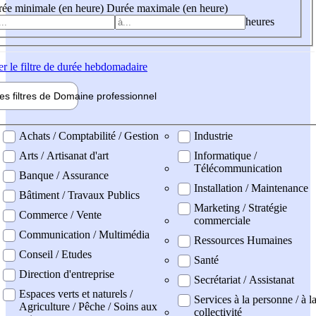
ée minimale (en heure)
Durée maximale (en heure)
heures
er
le filtre de durée hebdomadaire
les filtres de
Domaine pro
fessionnel
ne professionel
Achats / Comptabilité / Gestion
Industrie
Arts / Artisanat d'art
Informatique /
Télécommunication
Banque / Assurance
Installation / Maintenance
Bâtiment / Travaux Publics
Marketing / Stratégie
Commerce / Vente
commerciale
Communication / Multimédia
Ressources Humaines
Conseil / Etudes
Santé
Direction d'entreprise
Secrétariat / Assistanat
Espaces verts et naturels /
Services à la personne / à l
Agriculture / Pêche / Soins aux
collectivité