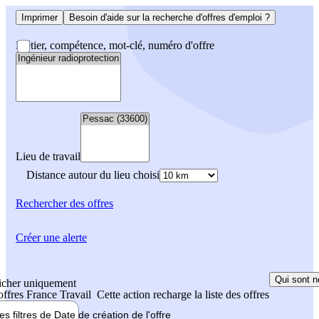
Imprimer
Besoin d'aide sur la recherche d'offres d'emploi ?
Métier, compétence, mot-clé, numéro d'offre
Lieu de travail
Distance autour du lieu choisi
Rechercher
des offres
Créer une alerte
Qui sont n
icher uniquement
 offres France Travail
Cette action recharge la liste des offres
les filtres de
Date de création
de l'offre