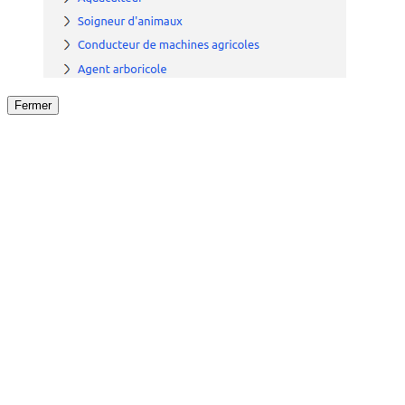
Fermer
Fermer
le détail de l'offre
/
Offre
sur
Offre précéden