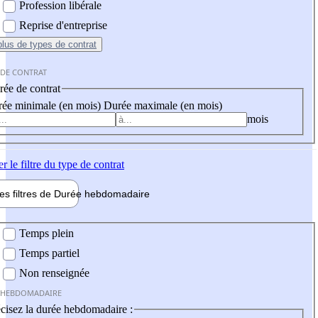
Profession libérale
Reprise d'entreprise
plus
de types de contrat
 DE CONTRAT
ée de contrat
ée minimale (en mois)
Durée maximale (en mois)
mois
er
le filtre du type de contrat
les filtres de
Durée hebdo
madaire
 hebdomadaire
Temps plein
Temps partiel
Non renseignée
 HEBDOMADAIRE
cisez la durée hebdomadaire :