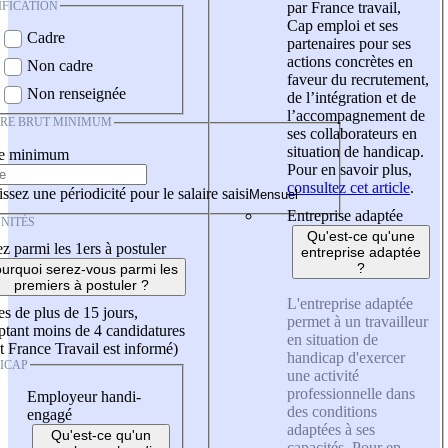
IFICATION
par France travail,
Cap emploi et ses
Cadre
partenaires pour ses
actions concrètes en
Non cadre
faveur du recrutement,
Non renseignée
de l’intégration et de
l’accompagnement de
IRE BRUT MINIMUM
ses collaborateurs en
situation de handicap.
re minimum
Pour en savoir plus,
consultez cet article
.
ssez une périodicité pour le salaire saisi
Entreprise adaptée
NITÉS
Qu'est-ce qu'une
z parmi les 1ers à postuler
entreprise adaptée
?
urquoi serez-vous parmi les
premiers à postuler ?
L'entreprise adaptée
es de plus de 15 jours,
permet à un travailleur
tant moins de 4 candidatures
en situation de
t France Travail est informé)
handicap d'exercer
ICAP
une activité
professionnelle dans
Employeur handi-
des conditions
engagé
adaptées à ses
Qu'est-ce qu'un
capacités. Pour en