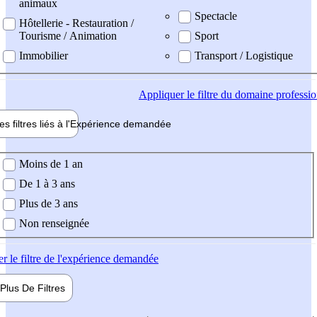
animaux
Spectacle
Hôtellerie - Restauration /
Tourisme / Animation
Sport
Immobilier
Transport / Logistique
Appliquer
le filtre du domaine professi
es filtres liés à l'
Expérience
demandée
ience demandée
Moins de 1 an
De 1 à 3 ans
Plus de 3 ans
Non renseignée
er
le filtre de l'expérience demandée
Plus De
Filtres