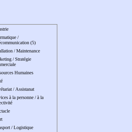
strie
rmatique /
écommunication (5)
allation / Maintenance
eting / Stratégie
merciale
sources Humaines
té
étariat / Assistanat
ices à la personne / à la
ectivité
ctacle
rt
sport / Logistique