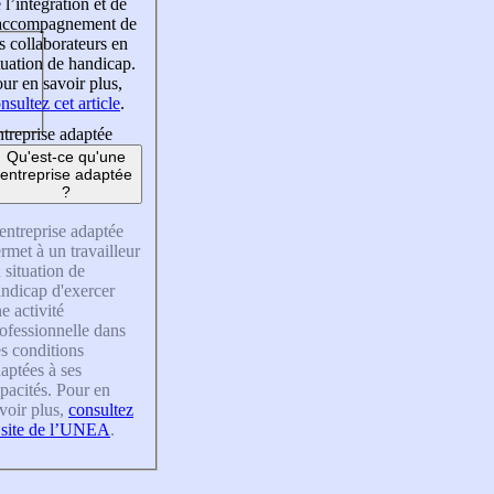
 l’intégration et de
’accompagnement de
s collaborateurs en
tuation de handicap.
ur en savoir plus,
nsultez cet article
.
treprise adaptée
Qu'est-ce qu'une
entreprise adaptée
?
entreprise adaptée
rmet à un travailleur
 situation de
ndicap d'exercer
e activité
ofessionnelle dans
s conditions
aptées à ses
pacités. Pour en
voir plus,
consultez
 site de l’UNEA
.