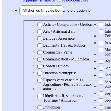
Appliquer
le filtre de durée hebdomadaire
Afficher les filtres de
Domaine pro
fessionnel
Domaine professionel
Achats / Comptabilité / Gestion
Indu
Arts / Artisanat d'art
Info
Tél
Banque / Assurance
Inst
Bâtiment / Travaux Publics
Mark
Commerce / Vente
com
Communication / Multimédia
Res
Conseil / Etudes
San
Direction d'entreprise
Secr
Espaces verts et naturels /
Serv
Agriculture / Pêche / Soins aux
coll
animaux
Spe
Hôtellerie - Restauration /
Tourisme / Animation
Spo
Immobilier
Tran