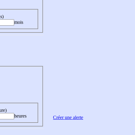
s)
mois
ure)
heures
Créer une alerte