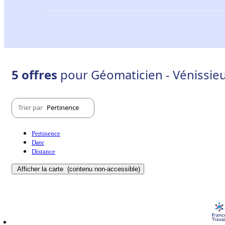
5 offres
pour Géomaticien - Vénissie
Trier par
Pertinence
Pertinence
Date
Distance
Afficher la carte
(contenu non-accessible)