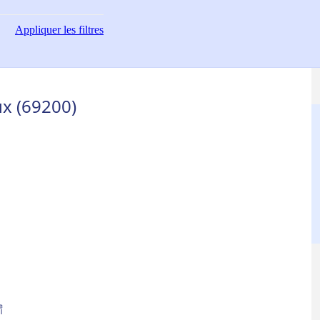
Appliquer
les filtres
ux (69200)