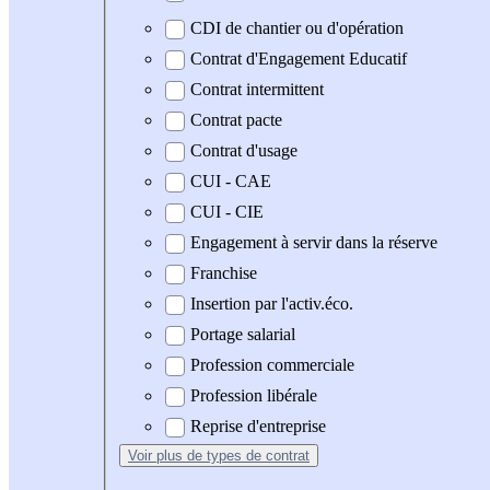
CDI de chantier ou d'opération
Contrat d'Engagement Educatif
Contrat intermittent
Contrat pacte
Contrat d'usage
CUI - CAE
CUI - CIE
Engagement à servir dans la réserve
Franchise
Insertion par l'activ.éco.
Portage salarial
Profession commerciale
Profession libérale
Reprise d'entreprise
Voir plus
de types de contrat