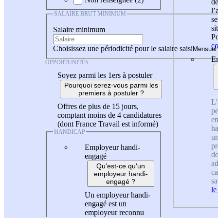
de
l
SALAIRE BRUT MINIMUM
se
si
Salaire minimum
Po
co
Choisissez une périodicité pour le salaire saisi
En
OPPORTUNITÉS
Soyez parmi les 1ers à postuler
Pourquoi serez-vous parmi les
premiers à postuler ?
L'
Offres de plus de 15 jours,
pe
comptant moins de 4 candidatures
en
(dont France Travail est informé)
ha
HANDICAP
un
pr
Employeur handi-
de
engagé
ad
Qu'est-ce qu'un
ca
employeur handi-
sa
engagé ?
le
Un employeur handi-
engagé est un
employeur reconnu