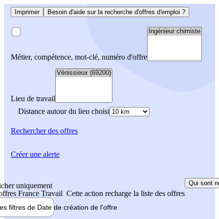
Imprimer
Besoin d'aide sur la recherche d'offres d'emploi ?
Métier, compétence, mot-clé, numéro d'offre
Lieu de travail
Distance autour du lieu choisi
Rechercher
des offres
Créer une alerte
Qui sont n
icher uniquement
 offres France Travail
Cette action recharge la liste des offres
les filtres de
Date de création
de l'offre