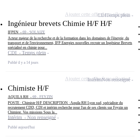
Ajouter cette offre à ma sélection
CDI
Temps plein
Ingénieur brevets Chimie H/F H/F
IFPEN -
69 - SOLAIZE
Acteur majeur de la recherche et de la formation dans les domaines de l'énergie, du
transport et de l'environnement, IFP Energies nouvelles recrute un Ingénieur Brevets
spécialisé en chimie pour...
CDI - Temps plein
Publié il y a 14 jours
Ajouter cette offre à ma sélection
Intérim
Non renseigné
Chimiste H/F
AQUILA RH -
69 - FEYZIN
POSTE : Chimiste H/F DESCRIPTION : Aquila RH Lyon sud, spécialiste du
recrutement CDD, CDI et intérim recherche pour l'un de ses clients sur Feyzin un
Chimiste. Vos missions Sous la...
Intérim - Non renseigné
Publié aujourd'hui