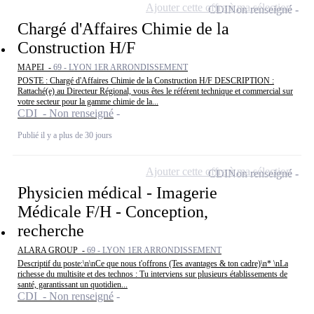
Ajouter cette offre à ma sélection
CDI
Non renseigné
Chargé d'Affaires Chimie de la
Construction H/F
MAPEI -
69 - LYON 1ER ARRONDISSEMENT
POSTE : Chargé d'Affaires Chimie de la Construction H/F DESCRIPTION :
Rattaché(e) au Directeur Régional, vous êtes le référent technique et commercial sur
votre secteur pour la gamme chimie de la...
CDI - Non renseigné
Publié il y a plus de 30 jours
Ajouter cette offre à ma sélection
CDI
Non renseigné
Physicien médical - Imagerie
Médicale F/H - Conception,
recherche
ALARA GROUP -
69 - LYON 1ER ARRONDISSEMENT
Descriptif du poste:\n\nCe que nous t'offrons (Tes avantages & ton cadre)\n* \nLa
richesse du multisite et des technos : Tu interviens sur plusieurs établissements de
santé, garantissant un quotidien...
CDI - Non renseigné