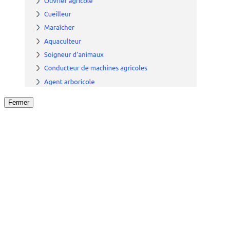
Fermer
Fermer
le détail de l'offre
/
Offre
sur
Offre précéden