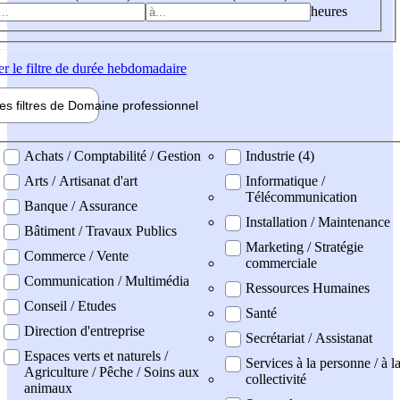
heures
er
le filtre de durée hebdomadaire
les filtres de
Domaine pro
fessionnel
ne professionel
Achats / Comptabilité / Gestion
Industrie (4)
Arts / Artisanat d'art
Informatique /
Télécommunication
Banque / Assurance
Installation / Maintenance
Bâtiment / Travaux Publics
Marketing / Stratégie
Commerce / Vente
commerciale
Communication / Multimédia
Ressources Humaines
Conseil / Etudes
Santé
Direction d'entreprise
Secrétariat / Assistanat
Espaces verts et naturels /
Services à la personne / à l
Agriculture / Pêche / Soins aux
collectivité
animaux