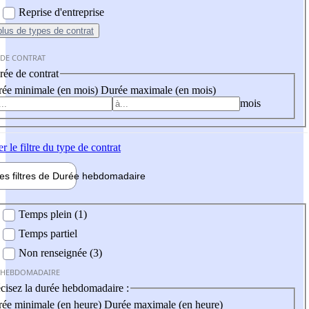
Reprise d'entreprise
plus
de types de contrat
 DE CONTRAT
ée de contrat
ée minimale (en mois)
Durée maximale (en mois)
mois
er
le filtre du type de contrat
les filtres de
Durée hebdo
madaire
 hebdomadaire
Temps plein (1)
Temps partiel
Non renseignée (3)
 HEBDOMADAIRE
cisez la durée hebdomadaire :
ée minimale (en heure)
Durée maximale (en heure)