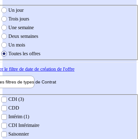
e création de l'offre
Un jour
Trois jours
Une semaine
Deux semaines
Un mois
Toutes les offres
er
le filtre de date de création de l'offre
les filtres de types de
Contrat
de contrat
CDI (3)
CDD
Intérim (1)
CDI Intérimaire
Saisonnier