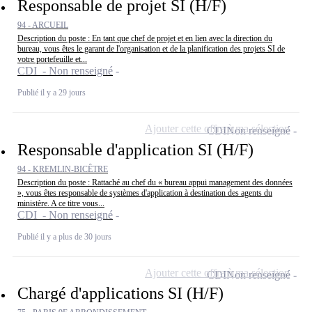
Responsable de projet SI (H/F)
94 - ARCUEIL
Description du poste : En tant que chef de projet et en lien avec la direction du
bureau, vous êtes le garant de l'organisation et de la planification des projets SI de
votre portefeuille et...
CDI - Non renseigné
Publié il y a 29 jours
Ajouter cette offre à ma sélection
CDI
Non renseigné
Responsable d'application SI (H/F)
94 - KREMLIN-BICÊTRE
Description du poste : Rattaché au chef du « bureau appui management des données
», vous êtes responsable de systèmes d'application à destination des agents du
ministère. A ce titre vous...
CDI - Non renseigné
Publié il y a plus de 30 jours
Ajouter cette offre à ma sélection
CDI
Non renseigné
Chargé d'applications SI (H/F)