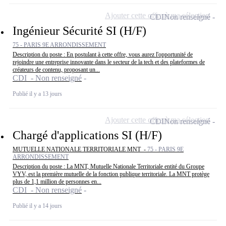
Ajouter cette offre à ma sélection
CDI
Non renseigné
Ingénieur Sécurité SI (H/F)
75 - PARIS 9E ARRONDISSEMENT
Description du poste : En postulant à cette offre, vous aurez l'opportunité de
rejoindre une entreprise innovante dans le secteur de la tech et des plateformes de
créateurs de contenu, proposant un...
CDI - Non renseigné
Publié il y a 13 jours
Ajouter cette offre à ma sélection
CDI
Non renseigné
Chargé d'applications SI (H/F)
MUTUELLE NATIONALE TERRITORIALE MNT -
75 - PARIS 9E
ARRONDISSEMENT
Description du poste : La MNT, Mutuelle Nationale Territoriale entité du Groupe
VYV, est la première mutuelle de la fonction publique territoriale. La MNT protège
plus de 1,1 million de personnes en...
CDI - Non renseigné
Publié il y a 14 jours