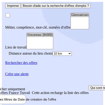
Imprimer
Besoin d'aide sur la recherche d'offres d'emploi ?
Métier, compétence, mot-clé, numéro d'offre
Lieu de travail
Distance autour du lieu choisi
Rechercher
des offres
Créer une alerte
Qui sont n
icher uniquement
 offres France Travail
Cette action recharge la liste des offres
les filtres de
Date de création
de l'offre