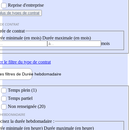
Reprise d'entreprise
plus
de types de contrat
 DE CONTRAT
ée de contrat
ée minimale (en mois)
Durée maximale (en mois)
mois
er
le filtre du type de contrat
les filtres de
Durée hebdo
madaire
 hebdomadaire
Temps plein (1)
Temps partiel
Non renseignée (20)
 HEBDOMADAIRE
cisez la durée hebdomadaire :
ée minimale (en heure)
Durée maximale (en heure)