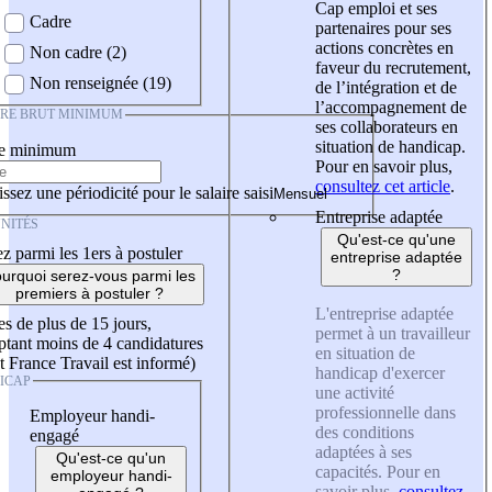
Cap emploi et ses
Cadre
partenaires pour ses
actions concrètes en
Non cadre (2)
faveur du recrutement,
Non renseignée (19)
de l’intégration et de
l’accompagnement de
IRE BRUT MINIMUM
ses collaborateurs en
situation de handicap.
re minimum
Pour en savoir plus,
consultez cet article
.
ssez une périodicité pour le salaire saisi
Entreprise adaptée
NITÉS
Qu'est-ce qu'une
z parmi les 1ers à postuler
entreprise adaptée
?
urquoi serez-vous parmi les
premiers à postuler ?
L'entreprise adaptée
es de plus de 15 jours,
permet à un travailleur
tant moins de 4 candidatures
en situation de
t France Travail est informé)
handicap d'exercer
ICAP
une activité
professionnelle dans
Employeur handi-
des conditions
engagé
adaptées à ses
Qu'est-ce qu'un
capacités. Pour en
employeur handi-
savoir plus,
consultez