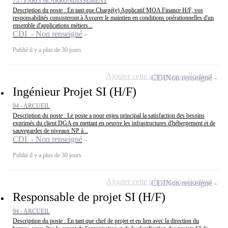
75 - PARIS 9E ARRONDISSEMENT
Description du poste : En tant que Chargé(e) Applicatif MOA Finance H/F, vos
responsabilités consisteront à Assurer le maintien en conditions opérationnelles d'un
ensemble d'applications métiers...
CDI - Non renseigné
Publié il y a plus de 30 jours
Ajouter cette offre à ma sélection
CDI
Non renseigné
Ingénieur Projet SI (H/F)
94 - ARCUEIL
Description du poste : Le poste a pour enjeu principal la satisfaction des besoins
exprimés du client DGA en mettant en oeuvre les infrastructures d'hébergement et de
sauvegardes de niveaux NP à...
CDI - Non renseigné
Publié il y a plus de 30 jours
Ajouter cette offre à ma sélection
CDI
Non renseigné
Responsable de projet SI (H/F)
94 - ARCUEIL
Description du poste : En tant que chef de projet et en lien avec la direction du