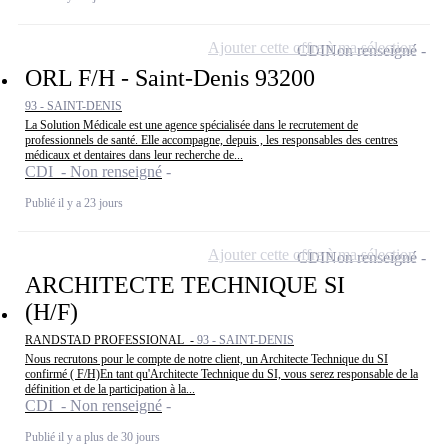
Ajouter cette offre à ma sélection
CDI
Non renseigné
ORL F/H - Saint-Denis 93200
93 - SAINT-DENIS
La Solution Médicale est une agence spécialisée dans le recrutement de
professionnels de santé. Elle accompagne, depuis , les responsables des centres
médicaux et dentaires dans leur recherche de...
CDI - Non renseigné
Publié il y a 23 jours
Ajouter cette offre à ma sélection
CDI
Non renseigné
ARCHITECTE TECHNIQUE SI
(H/F)
RANDSTAD PROFESSIONAL -
93 - SAINT-DENIS
Nous recrutons pour le compte de notre client, un Architecte Technique du SI
confirmé ( F/H)En tant qu'Architecte Technique du SI, vous serez responsable de la
définition et de la participation à la...
CDI - Non renseigné
Publié il y a plus de 30 jours