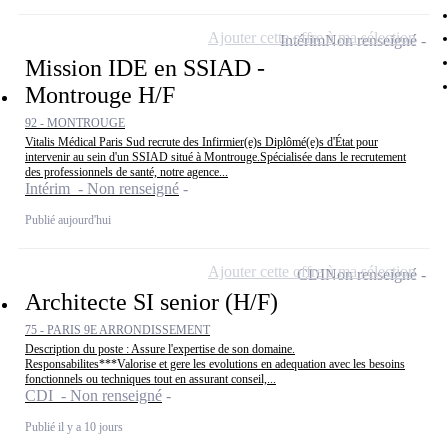
Ajouter cette offre à ma sélection
Intérim
Non renseigné
Mission IDE en SSIAD -
Montrouge H/F
92 - MONTROUGE
Vitalis Médical Paris Sud recrute des Infirmier(e)s Diplômé(e)s d'État pour
intervenir au sein d'un SSIAD situé à Montrouge.Spécialisée dans le recrutement
des professionnels de santé, notre agence...
Intérim - Non renseigné
Publié aujourd'hui
Ajouter cette offre à ma sélection
CDI
Non renseigné
Architecte SI senior (H/F)
75 - PARIS 9E ARRONDISSEMENT
Description du poste : Assure l'expertise de son domaine.
Responsabilites***Valorise et gere les evolutions en adequation avec les besoins
fonctionnels ou techniques tout en assurant conseil,...
CDI - Non renseigné
Publié il y a 10 jours