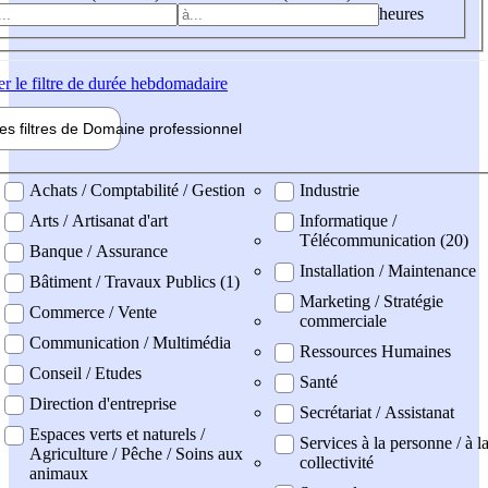
heures
er
le filtre de durée hebdomadaire
les filtres de
Domaine pro
fessionnel
ne professionel
Achats / Comptabilité / Gestion
Industrie
Arts / Artisanat d'art
Informatique /
Télécommunication (20)
Banque / Assurance
Installation / Maintenance
Bâtiment / Travaux Publics (1)
Marketing / Stratégie
Commerce / Vente
commerciale
Communication / Multimédia
Ressources Humaines
Conseil / Etudes
Santé
Direction d'entreprise
Secrétariat / Assistanat
Espaces verts et naturels /
Services à la personne / à l
Agriculture / Pêche / Soins aux
collectivité
animaux