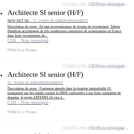
Ajouter cette offre à ma sélection
CDI
Non renseigné
Architecte SI senior (H/F)
NEW NET 3D -
75 - PARIS 9E ARRONDISSEMENT
Description du poste : En tant qu'organisateur de forums de recrutement, Talents
Handicap accompagne de très nombreuses entreprises & organisations en France
dans leurs recrutements de...
CDI - Non renseigné
Publié il y a 16 jours
Ajouter cette offre à ma sélection
CDI
Non renseigné
Architecte SI senior (H/F)
75 - PARIS 9E ARRONDISSEMENT
Description du poste : Fortement attendu dans la stratégie ministérielle IA,
notamment par des entités comme la DRM confrontées à une forte volumétrie de
données, le projet ARTEMIS.IA vise à...
CDI - Non renseigné
Publié il y a 19 jours
Ajouter cette offre à ma sélection
CDI
Non renseigné