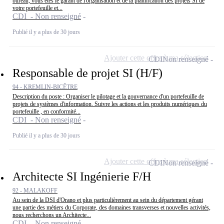
bureau, vous êtes le garant de l'organisation et de la planification des projets SI de
votre portefeuille et...
CDI - Non renseigné
Publié il y a plus de 30 jours
Ajouter cette offre à ma sélection
CDI
Non renseigné
Responsable de projet SI (H/F)
94 - KREMLIN-BICÊTRE
Description du poste : Organiser le pilotage et la gouvernance d'un portefeuille de
projets de systèmes d'information. Suivre les actions et les produits numériques du
portefeuille , en conformité...
CDI - Non renseigné
Publié il y a plus de 30 jours
Ajouter cette offre à ma sélection
CDI
Non renseigné
Architecte SI Ingénierie F/H
92 - MALAKOFF
Au sein de la DSI d'Orano et plus particulièrement au sein du département gérant
une partie des métiers du Corporate, des domaines transverses et nouvelles activités,
nous recherchons un Architecte...
CDI - Non renseigné