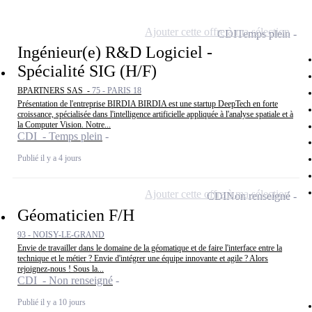
Ajouter cette offre à ma sélection
CDI
Temps plein
Ingénieur(e) R&D Logiciel -
Spécialité SIG (H/F)
BPARTNERS SAS -
75 - PARIS 18
Présentation de l'entreprise BIRDIA BIRDIA est une startup DeepTech en forte
croissance, spécialisée dans l'intelligence artificielle appliquée à l'analyse spatiale et à
la Computer Vision. Notre...
CDI - Temps plein
Publié il y a 4 jours
Ajouter cette offre à ma sélection
CDI
Non renseigné
Géomaticien F/H
93 - NOISY-LE-GRAND
Envie de travailler dans le domaine de la géomatique et de faire l'interface entre la
technique et le métier ? Envie d'intégrer une équipe innovante et agile ? Alors
rejoignez-nous ! Sous la...
CDI - Non renseigné
Publié il y a 10 jours