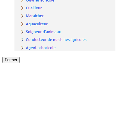
Fermer
Fermer
le détail de l'offre
/
Offre
sur
Offre précéden