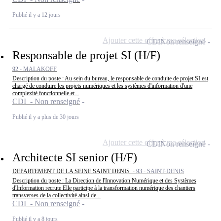
Publié il y a 12 jours
Ajouter cette offre à ma sélection
CDI
Non renseigné
Responsable de projet SI (H/F)
92 - MALAKOFF
Description du poste : Au sein du bureau, le responsable de conduite de projet SI est
chargé de conduire les projets numériques et les systèmes d'information d'une
complexité fonctionnelle et...
CDI - Non renseigné
Publié il y a plus de 30 jours
Ajouter cette offre à ma sélection
CDI
Non renseigné
Architecte SI senior (H/F)
DEPARTEMENT DE LA SEINE SAINT DENIS -
93 - SAINT-DENIS
Description du poste : La Direction de l'Innovation Numérique et des Systèmes
d'Information recrute Elle participe à la transformation numérique des chantiers
transverses de la collectivité ainsi de...
CDI - Non renseigné
Publié il y a 8 jours