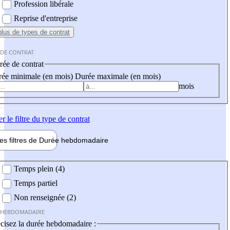
Profession libérale
Reprise d'entreprise
plus
de types de contrat
 DE CONTRAT
ée de contrat
ée minimale (en mois)
Durée maximale (en mois)
mois
er
le filtre du type de contrat
les filtres de
Durée hebdo
madaire
 hebdomadaire
Temps plein (4)
Temps partiel
Non renseignée (2)
 HEBDOMADAIRE
cisez la durée hebdomadaire :