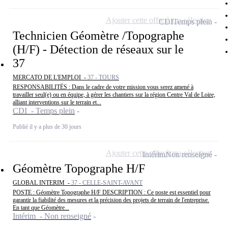
Ajouter cette offre à ma sélection
CDI
Temps plein
Technicien Géomètre /Topographe
(H/F) - Détection de réseaux sur le
37
MERCATO DE L'EMPLOI -
37 - TOURS
RESPONSABILITÉS : Dans le cadre de votre mission vous serez amené à
travailler seul(e) ou en équipe, à gérer les chantiers sur la région Centre Val de Loire,
alliant interventions sur le terrain et...
CDI - Temps plein
Publié il y a plus de 30 jours
Ajouter cette offre à ma sélection
Intérim
Non renseigné
Géomètre Topographe H/F
GLOBAL INTERIM -
37 - CELLE-SAINT-AVANT
POSTE : Géomètre Topographe H/F DESCRIPTION : Ce poste est essentiel pour
garantir la fiabilité des mesures et la précision des projets de terrain de l'entreprise.
En tant que Géomètre...
Intérim - Non renseigné