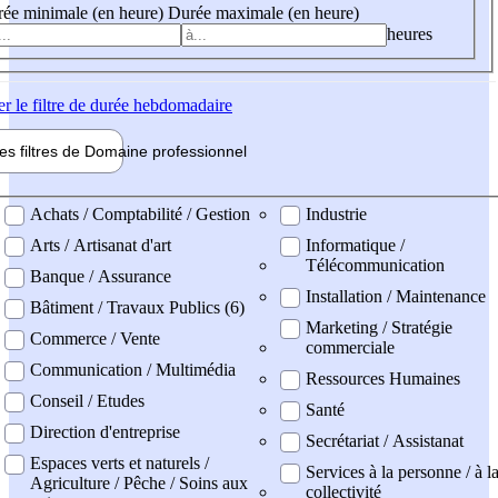
ée minimale (en heure)
Durée maximale (en heure)
heures
er
le filtre de durée hebdomadaire
les filtres de
Domaine pro
fessionnel
ne professionel
Achats / Comptabilité / Gestion
Industrie
Arts / Artisanat d'art
Informatique /
Télécommunication
Banque / Assurance
Installation / Maintenance
Bâtiment / Travaux Publics (6)
Marketing / Stratégie
Commerce / Vente
commerciale
Communication / Multimédia
Ressources Humaines
Conseil / Etudes
Santé
Direction d'entreprise
Secrétariat / Assistanat
Espaces verts et naturels /
Services à la personne / à l
Agriculture / Pêche / Soins aux
collectivité