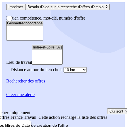
Imprimer
Besoin d'aide sur la recherche d'offres d'emploi ?
Métier, compétence, mot-clé, numéro d'offre
Lieu de travail
Distance autour du lieu choisi
Rechercher
des offres
Créer une alerte
Qui sont n
icher uniquement
 offres France Travail
Cette action recharge la liste des offres
les filtres de
Date de création
de l'offre