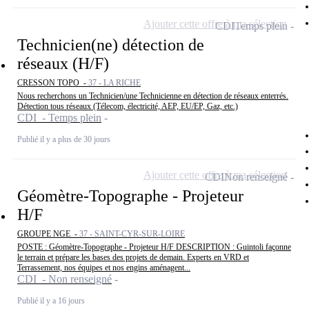
Ajouter cette offre à ma sélection
CDI
Temps plein
Technicien(ne) détection de
réseaux (H/F)
CRESSON TOPO -
37 - LA RICHE
Nous recherchons un Technicien/une Technicienne en détection de réseaux enterrés.
Détection tous réseaux (Télecom, électricité, AEP, EU/EP, Gaz, etc.)
CDI - Temps plein
Publié il y a plus de 30 jours
Ajouter cette offre à ma sélection
CDI
Non renseigné
Géomètre-Topographe - Projeteur
H/F
GROUPE NGE -
37 - SAINT-CYR-SUR-LOIRE
POSTE : Géomètre-Topographe - Projeteur H/F DESCRIPTION : Guintoli façonne
le terrain et prépare les bases des projets de demain. Experts en VRD et
Terrassement, nos équipes et nos engins aménagent...
CDI - Non renseigné
Publié il y a 16 jours