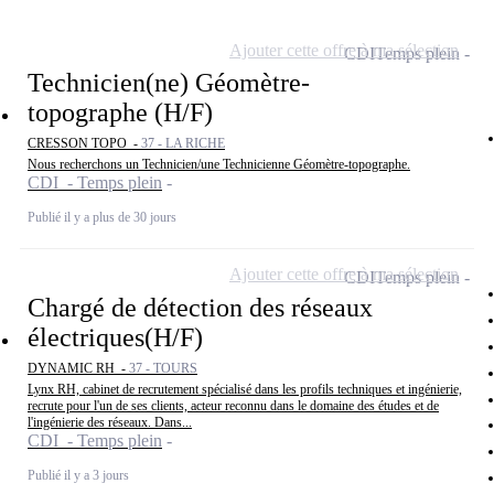
Ajouter cette offre à ma sélection
CDI
Temps plein
Technicien(ne) Géomètre-
topographe (H/F)
CRESSON TOPO -
37 - LA RICHE
Nous recherchons un Technicien/une Technicienne Géomètre-topographe.
CDI - Temps plein
Publié il y a plus de 30 jours
Ajouter cette offre à ma sélection
CDI
Temps plein
Chargé de détection des réseaux
électriques(H/F)
DYNAMIC RH -
37 - TOURS
Lynx RH, cabinet de recrutement spécialisé dans les profils techniques et ingénierie,
recrute pour l'un de ses clients, acteur reconnu dans le domaine des études et de
l'ingénierie des réseaux. Dans...
CDI - Temps plein
Publié il y a 3 jours