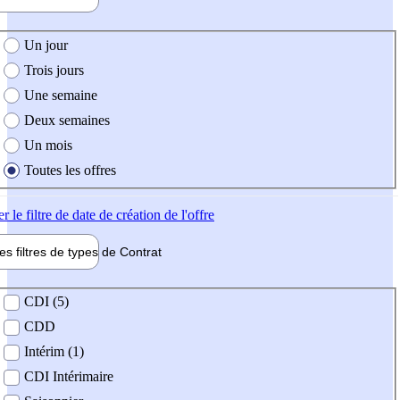
e création de l'offre
Un jour
Trois jours
Une semaine
Deux semaines
Un mois
Toutes les offres
er
le filtre de date de création de l'offre
les filtres de types de
Contrat
de contrat
CDI (5)
CDD
Intérim (1)
CDI Intérimaire