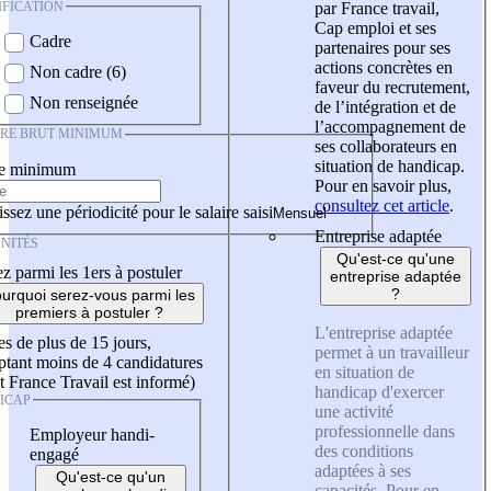
IFICATION
par France travail,
Cap emploi et ses
Cadre
partenaires pour ses
actions concrètes en
Non cadre (6)
faveur du recrutement,
Non renseignée
de l’intégration et de
l’accompagnement de
IRE BRUT MINIMUM
ses collaborateurs en
situation de handicap.
re minimum
Pour en savoir plus,
consultez cet article
.
ssez une périodicité pour le salaire saisi
Entreprise adaptée
NITÉS
Qu'est-ce qu'une
z parmi les 1ers à postuler
entreprise adaptée
?
urquoi serez-vous parmi les
premiers à postuler ?
L'entreprise adaptée
es de plus de 15 jours,
permet à un travailleur
tant moins de 4 candidatures
en situation de
t France Travail est informé)
handicap d'exercer
ICAP
une activité
professionnelle dans
Employeur handi-
des conditions
engagé
adaptées à ses
Qu'est-ce qu'un
capacités. Pour en