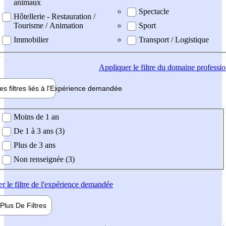
animaux
Spectacle
Hôtellerie - Restauration /
Tourisme / Animation
Sport
Immobilier
Transport / Logistique
Appliquer
le filtre du domaine professi
es filtres liés à l'
Expérience
demandée
ience demandée
Moins de 1 an
De 1 à 3 ans (3)
Plus de 3 ans
Non renseignée (3)
er
le filtre de l'expérience demandée
Plus De
Filtres