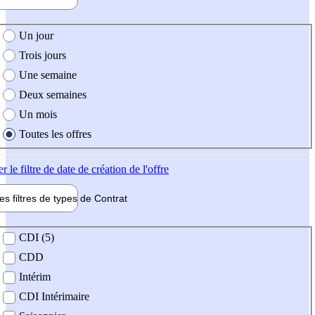
e création de l'offre
Un jour
Trois jours
Une semaine
Deux semaines
Un mois
Toutes les offres
er
le filtre de date de création de l'offre
les filtres de types de
Contrat
de contrat
CDI (5)
CDD
Intérim
CDI Intérimaire