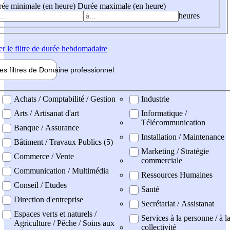
ée minimale (en heure)
Durée maximale (en heure)
heures
er
le filtre de durée hebdomadaire
les filtres de
Domaine pro
fessionnel
ne professionel
Achats / Comptabilité / Gestion
Industrie
Arts / Artisanat d'art
Informatique /
Télécommunication
Banque / Assurance
Installation / Maintenance
Bâtiment / Travaux Publics (5)
Marketing / Stratégie
Commerce / Vente
commerciale
Communication / Multimédia
Ressources Humaines
Conseil / Etudes
Santé
Direction d'entreprise
Secrétariat / Assistanat
Espaces verts et naturels /
Services à la personne / à l
Agriculture / Pêche / Soins aux
collectivité