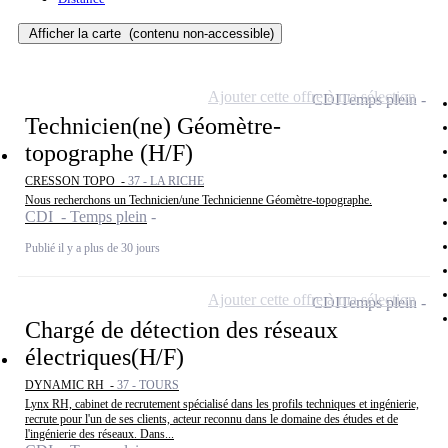
Afficher la carte
(contenu non-accessible)
Ajouter cette offre à ma sélection
CDI
Temps plein
Technicien(ne) Géomètre-
topographe (H/F)
CRESSON TOPO -
37 - LA RICHE
Nous recherchons un Technicien/une Technicienne Géomètre-topographe.
CDI - Temps plein
Publié il y a plus de 30 jours
Ajouter cette offre à ma sélection
CDI
Temps plein
Chargé de détection des réseaux
électriques(H/F)
DYNAMIC RH -
37 - TOURS
Lynx RH, cabinet de recrutement spécialisé dans les profils techniques et ingénierie,
recrute pour l'un de ses clients, acteur reconnu dans le domaine des études et de
l'ingénierie des réseaux. Dans...