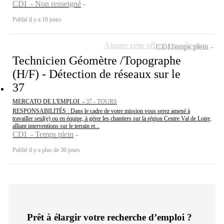
CDI - Non renseigné
Publié il y a 18 jours
Ajouter cette offre à ma sélection
CDI
Temps plein
Technicien Géomètre /Topographe
(H/F) - Détection de réseaux sur le
37
MERCATO DE L'EMPLOI -
37 - TOURS
RESPONSABILITÉS : Dans le cadre de votre mission vous serez amené à
travailler seul(e) ou en équipe, à gérer les chantiers sur la région Centre Val de Loire,
alliant interventions sur le terrain et...
CDI - Temps plein
Publié il y a plus de 30 jours
Prêt à élargir votre recherche d’emploi ?