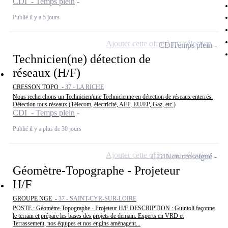
CDI - Temps plein
Publié il y a 5 jours
Ajouter cette offre à ma sélection
CDI
Temps plein
Technicien(ne) détection de
réseaux (H/F)
CRESSON TOPO -
37 - LA RICHE
Nous recherchons un Technicien/une Technicienne en détection de réseaux enterrés.
Détection tous réseaux (Télecom, électricité, AEP, EU/EP, Gaz, etc.)
CDI - Temps plein
Publié il y a plus de 30 jours
Ajouter cette offre à ma sélection
CDI
Non renseigné
Géomètre-Topographe - Projeteur
H/F
GROUPE NGE -
37 - SAINT-CYR-SUR-LOIRE
POSTE : Géomètre-Topographe - Projeteur H/F DESCRIPTION : Guintoli façonne
le terrain et prépare les bases des projets de demain. Experts en VRD et
Terrassement, nos équipes et nos engins aménagent...