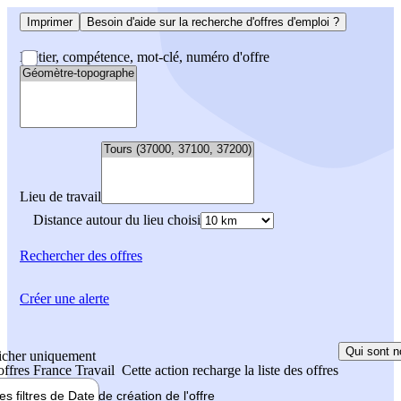
Imprimer
Besoin d'aide sur la recherche d'offres d'emploi ?
Métier, compétence, mot-clé, numéro d'offre
Lieu de travail
Distance autour du lieu choisi
Rechercher
des offres
Créer une alerte
Qui sont n
icher uniquement
 offres France Travail
Cette action recharge la liste des offres
les filtres de
Date de création
de l'offre