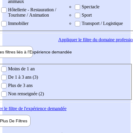
animaux
Spectacle
Hôtellerie - Restauration /
Tourisme / Animation
Sport
Immobilier
Transport / Logistique
Appliquer
le filtre du domaine professi
es filtres liés à l'
Expérience
demandée
ience demandée
Moins de 1 an
De 1 à 3 ans (3)
Plus de 3 ans
Non renseignée (2)
er
le filtre de l'expérience demandée
Plus De
Filtres