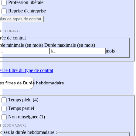
Profession libérale
Reprise d'entreprise
plus
de types de contrat
 DE CONTRAT
ée de contrat
ée minimale (en mois)
Durée maximale (en mois)
mois
er
le filtre du type de contrat
les filtres de
Durée hebdo
madaire
 hebdomadaire
Temps plein (4)
Temps partiel
Non renseignée (1)
 HEBDOMADAIRE
cisez la durée hebdomadaire :