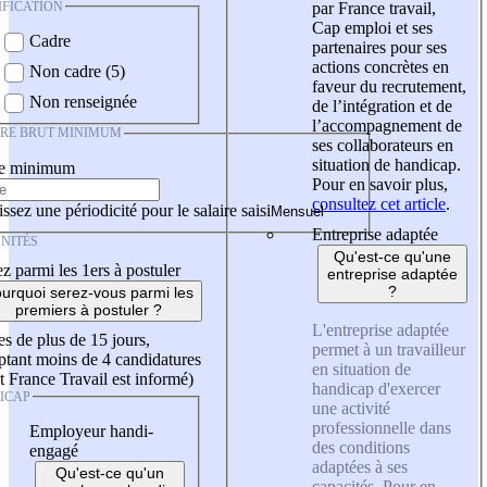
IFICATION
par France travail,
Cap emploi et ses
Cadre
partenaires pour ses
actions concrètes en
Non cadre (5)
faveur du recrutement,
Non renseignée
de l’intégration et de
l’accompagnement de
IRE BRUT MINIMUM
ses collaborateurs en
situation de handicap.
re minimum
Pour en savoir plus,
consultez cet article
.
ssez une périodicité pour le salaire saisi
Entreprise adaptée
NITÉS
Qu'est-ce qu'une
z parmi les 1ers à postuler
entreprise adaptée
?
urquoi serez-vous parmi les
premiers à postuler ?
L'entreprise adaptée
es de plus de 15 jours,
permet à un travailleur
tant moins de 4 candidatures
en situation de
t France Travail est informé)
handicap d'exercer
ICAP
une activité
professionnelle dans
Employeur handi-
des conditions
engagé
adaptées à ses
Qu'est-ce qu'un
capacités. Pour en