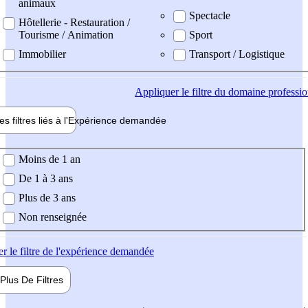
animaux
Spectacle
Hôtellerie - Restauration /
Tourisme / Animation
Sport
Immobilier
Transport / Logistique
Appliquer
le filtre du domaine professi
es filtres liés à l'
Expérience
demandée
ience demandée
Moins de 1 an
De 1 à 3 ans
Plus de 3 ans
Non renseignée
er
le filtre de l'expérience demandée
Plus De
Filtres