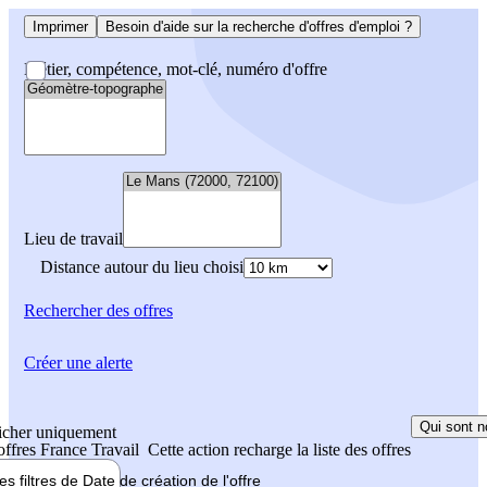
Imprimer
Besoin d'aide sur la recherche d'offres d'emploi ?
Métier, compétence, mot-clé, numéro d'offre
Lieu de travail
Distance autour du lieu choisi
Rechercher
des offres
Créer une alerte
Qui sont n
icher uniquement
 offres France Travail
Cette action recharge la liste des offres
les filtres de
Date de création
de l'offre