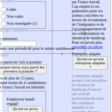
IFICATION
par France travail,
Cap emploi et ses
Cadre
partenaires pour ses
actions concrètes en
Non cadre
faveur du recrutement,
Non renseignée (1)
de l’intégration et de
l’accompagnement de
IRE BRUT MINIMUM
ses collaborateurs en
situation de handicap.
re minimum
Pour en savoir plus,
consultez cet article
.
ssez une périodicité pour le salaire saisi
Entreprise adaptée
NITÉS
Qu'est-ce qu'une
z parmi les 1ers à postuler
entreprise adaptée
?
urquoi serez-vous parmi les
premiers à postuler ?
L'entreprise adaptée
es de plus de 15 jours,
permet à un travailleur
tant moins de 4 candidatures
en situation de
t France Travail est informé)
handicap d'exercer
ICAP
une activité
professionnelle dans
Employeur handi-
des conditions
engagé
adaptées à ses
Qu'est-ce qu'un
capacités. Pour en