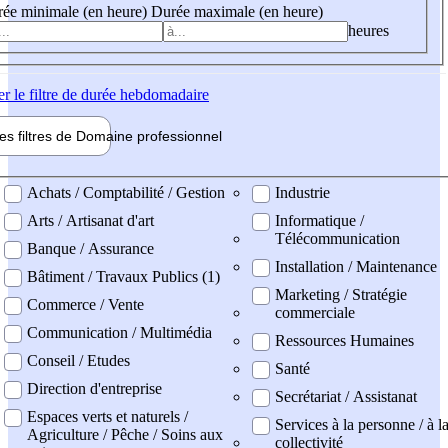
ée minimale (en heure)
Durée maximale (en heure)
heures
er
le filtre de durée hebdomadaire
les filtres de
Domaine pro
fessionnel
ne professionel
Achats / Comptabilité / Gestion
Industrie
Arts / Artisanat d'art
Informatique /
Télécommunication
Banque / Assurance
Installation / Maintenance
Bâtiment / Travaux Publics (1)
Marketing / Stratégie
Commerce / Vente
commerciale
Communication / Multimédia
Ressources Humaines
Conseil / Etudes
Santé
Direction d'entreprise
Secrétariat / Assistanat
Espaces verts et naturels /
Services à la personne / à l
Agriculture / Pêche / Soins aux
collectivité