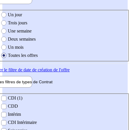
e création de l'offre
Un jour
Trois jours
Une semaine
Deux semaines
Un mois
Toutes les offres
er
le filtre de date de création de l'offre
les filtres de types de
Contrat
de contrat
CDI (1)
CDD
Intérim
CDI Intérimaire