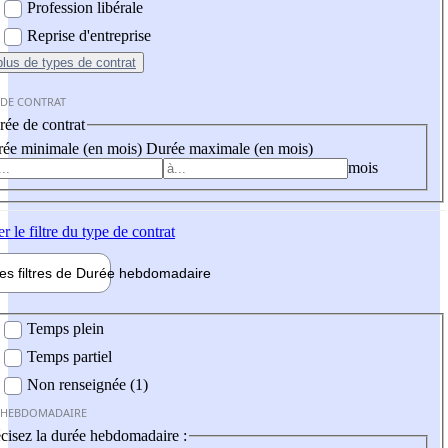
Profession libérale
Reprise d'entreprise
plus
de types de contrat
 DE CONTRAT
ée de contrat
ée minimale (en mois)
Durée maximale (en mois)
mois
er
le filtre du type de contrat
les filtres de
Durée hebdo
madaire
 hebdomadaire
Temps plein
Temps partiel
Non renseignée (1)
 HEBDOMADAIRE
cisez la durée hebdomadaire :