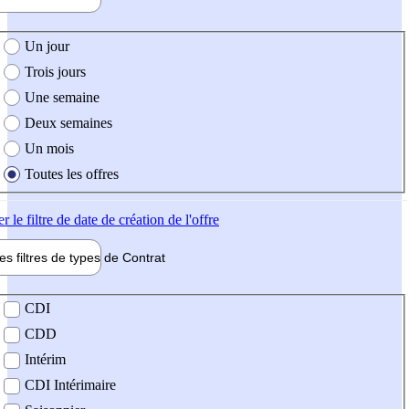
e création de l'offre
Un jour
Trois jours
Une semaine
Deux semaines
Un mois
Toutes les offres
er
le filtre de date de création de l'offre
les filtres de types de
Contrat
de contrat
CDI
CDD
Intérim
CDI Intérimaire