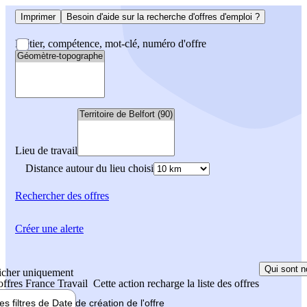
Imprimer
Besoin d'aide sur la recherche d'offres d'emploi ?
Métier, compétence, mot-clé, numéro d'offre
Lieu de travail
Distance autour du lieu choisi
Rechercher
des offres
Créer une alerte
Qui sont n
icher uniquement
 offres France Travail
Cette action recharge la liste des offres
les filtres de
Date de création
de l'offre