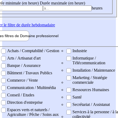
ée minimale (en heure)
Durée maximale (en heure)
heures
er
le filtre de durée hebdomadaire
les filtres de
Domaine pro
fessionnel
ne professionel
Achats / Comptabilité / Gestion
Industrie
Arts / Artisanat d'art
Informatique /
Télécommunication
Banque / Assurance
Installation / Maintenance
Bâtiment / Travaux Publics
Marketing / Stratégie
Commerce / Vente
commerciale
Communication / Multimédia
Ressources Humaines
Conseil / Etudes
Santé
Direction d'entreprise
Secrétariat / Assistanat
Espaces verts et naturels /
Services à la personne / à l
Agriculture / Pêche / Soins aux
collectivité