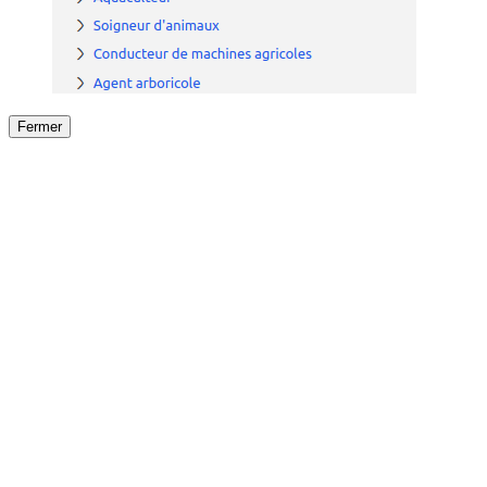
Fermer
Fermer
le détail de l'offre
/
Offre
sur
Offre précéden