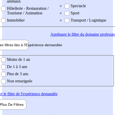
animaux
Spectacle
Hôtellerie - Restauration /
Tourisme / Animation
Sport
Immobilier
Transport / Logistique
Appliquer
le filtre du domaine professi
es filtres liés à l'
Expérience
demandée
ience demandée
Moins de 1 an
De 1 à 3 ans
Plus de 3 ans
Non renseignée
er
le filtre de l'expérience demandée
Plus De
Filtres