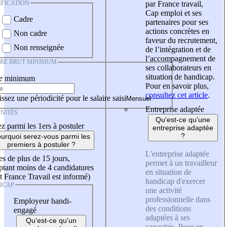
IFICATION
par France travail,
Cap emploi et ses
Cadre
partenaires pour ses
actions concrètes en
Non cadre
faveur du recrutement,
Non renseignée
de l’intégration et de
l’accompagnement de
IRE BRUT MINIMUM
ses collaborateurs en
situation de handicap.
re minimum
Pour en savoir plus,
consultez cet article
.
ssez une périodicité pour le salaire saisi
Entreprise adaptée
NITÉS
Qu'est-ce qu'une
z parmi les 1ers à postuler
entreprise adaptée
?
urquoi serez-vous parmi les
premiers à postuler ?
L'entreprise adaptée
es de plus de 15 jours,
permet à un travailleur
tant moins de 4 candidatures
en situation de
t France Travail est informé)
handicap d'exercer
ICAP
une activité
professionnelle dans
Employeur handi-
des conditions
engagé
adaptées à ses
Qu'est-ce qu'un
capacités. Pour en