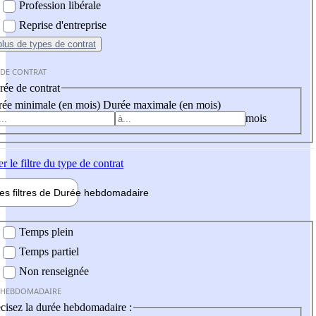
Profession libérale
Reprise d'entreprise
plus
de types de contrat
 DE CONTRAT
ée de contrat
ée minimale (en mois)
Durée maximale (en mois)
mois
er
le filtre du type de contrat
les filtres de
Durée hebdo
madaire
 hebdomadaire
Temps plein
Temps partiel
Non renseignée
 HEBDOMADAIRE
cisez la durée hebdomadaire :