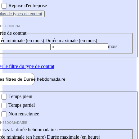
Reprise d'entreprise
plus
de types de contrat
 DE CONTRAT
ée de contrat
ée minimale (en mois)
Durée maximale (en mois)
mois
er
le filtre du type de contrat
les filtres de
Durée hebdo
madaire
 hebdomadaire
Temps plein
Temps partiel
Non renseignée
 HEBDOMADAIRE
cisez la durée hebdomadaire :
ée minimale (en heure)
Durée maximale (en heure)