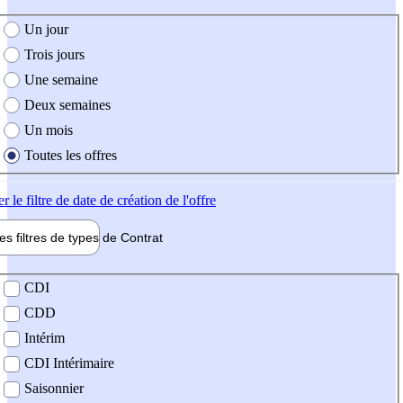
e création de l'offre
Un jour
Trois jours
Une semaine
Deux semaines
Un mois
Toutes les offres
er
le filtre de date de création de l'offre
les filtres de types de
Contrat
de contrat
CDI
CDD
Intérim
CDI Intérimaire
Saisonnier