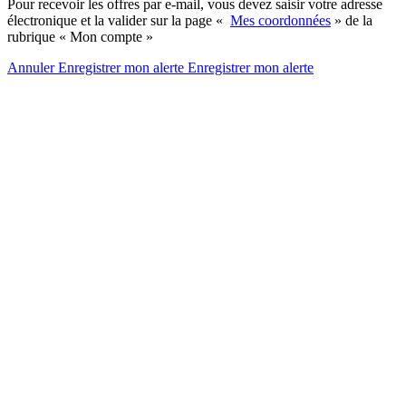
Pour recevoir les offres par e-mail, vous devez saisir votre adresse
électronique et la valider sur la page «
Mes coordonnées
» de la
rubrique « Mon compte »
Annuler
Enregistrer mon alerte
Enregistrer
mon alerte