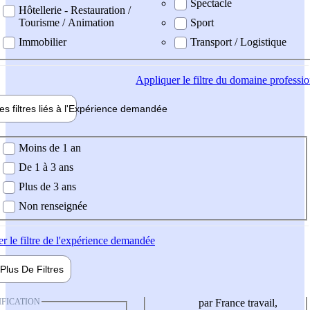
Spectacle
Hôtellerie - Restauration /
Tourisme / Animation
Sport
Immobilier
Transport / Logistique
Appliquer
le filtre du domaine professi
es filtres liés à l'
Expérience
demandée
ience demandée
Moins de 1 an
De 1 à 3 ans
Plus de 3 ans
Non renseignée
er
le filtre de l'expérience demandée
Plus De
Filtres
IFICATION
par France travail,