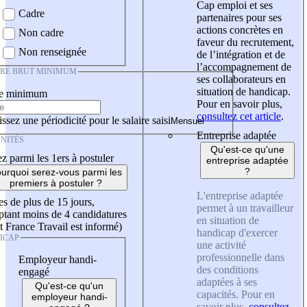
Cap emploi et ses
Cadre
partenaires pour ses
actions concrètes en
Non cadre
faveur du recrutement,
Non renseignée
de l’intégration et de
l’accompagnement de
IRE BRUT MINIMUM
ses collaborateurs en
situation de handicap.
re minimum
Pour en savoir plus,
consultez cet article
.
ssez une périodicité pour le salaire saisi
Entreprise adaptée
NITÉS
Qu'est-ce qu'une
z parmi les 1ers à postuler
entreprise adaptée
?
urquoi serez-vous parmi les
premiers à postuler ?
L'entreprise adaptée
es de plus de 15 jours,
permet à un travailleur
tant moins de 4 candidatures
en situation de
t France Travail est informé)
handicap d'exercer
ICAP
une activité
professionnelle dans
Employeur handi-
des conditions
engagé
adaptées à ses
Qu'est-ce qu'un
capacités. Pour en
employeur handi-
savoir plus,
consultez