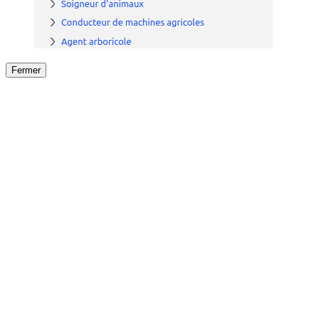
Fermer
Fermer
le détail de l'offre
/
Offre
sur
Offre précéden