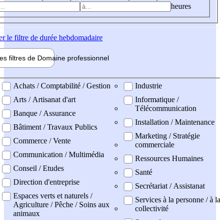
heures
er
le filtre de durée hebdomadaire
les filtres de
Domaine pro
fessionnel
ne professionel
Achats / Comptabilité / Gestion
Industrie
Arts / Artisanat d'art
Informatique /
Télécommunication
Banque / Assurance
Installation / Maintenance
Bâtiment / Travaux Publics
Marketing / Stratégie
Commerce / Vente
commerciale
Communication / Multimédia
Ressources Humaines
Conseil / Etudes
Santé
Direction d'entreprise
Secrétariat / Assistanat
Espaces verts et naturels /
Services à la personne / à l
Agriculture / Pêche / Soins aux
collectivité
animaux