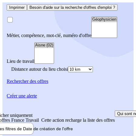
Imprimer
Besoin d'aide sur la recherche d'offres d'emploi ?
Métier, compétence, mot-clé, numéro d'offre
Lieu de travail
Distance autour du lieu choisi
Rechercher
des offres
Créer une alerte
Qui sont n
icher uniquement
 offres France Travail
Cette action recharge la liste des offres
les filtres de
Date de création
de l'offre