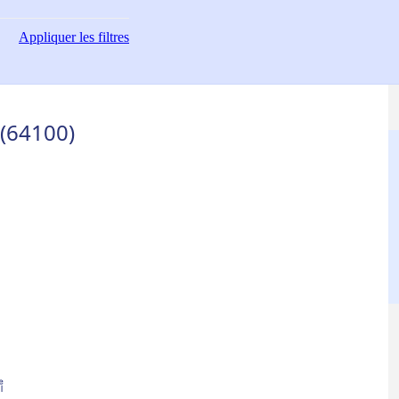
Appliquer
les filtres
(64100)