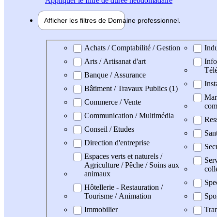
Appliquer
le filtre de durée hebdomadaire
Afficher les filtres de
Domaine pro
fessionnel
Domaine professionel
Achats / Comptabilité / Gestion
Indu
Arts / Artisanat d'art
Info
Tél
Banque / Assurance
Inst
Bâtiment / Travaux Publics (1)
Mark
Commerce / Vente
com
Communication / Multimédia
Res
Conseil / Etudes
San
Direction d'entreprise
Secr
Espaces verts et naturels /
Serv
Agriculture / Pêche / Soins aux
coll
animaux
Spe
Hôtellerie - Restauration /
Tourisme / Animation
Spo
Immobilier
Tran