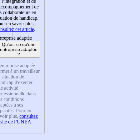
 l’intégration et de
’accompagnement de
s collaborateurs en
tuation de handicap.
ur en savoir plus,
nsultez cet article
.
treprise adaptée
Qu'est-ce qu'une
entreprise adaptée
?
entreprise adaptée
rmet à un travailleur
 situation de
ndicap d'exercer
e activité
ofessionnelle dans
s conditions
aptées à ses
pacités. Pour en
voir plus,
consultez
 site de l’UNEA
.