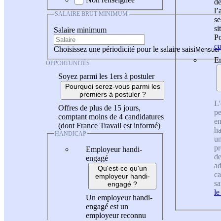
de
l
SALAIRE BRUT MINIMUM
se
si
Salaire minimum
Po
co
Choisissez une périodicité pour le salaire saisi
En
OPPORTUNITÉS
Soyez parmi les 1ers à postuler
Pourquoi serez-vous parmi les
premiers à postuler ?
L'
Offres de plus de 15 jours,
pe
comptant moins de 4 candidatures
en
(dont France Travail est informé)
ha
HANDICAP
un
pr
Employeur handi-
de
engagé
ad
Qu'est-ce qu'un
ca
employeur handi-
sa
engagé ?
le
Un employeur handi-
engagé est un
employeur reconnu