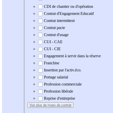
CDI de chantier ou d'opération
Contrat d'Engagement Educatif
Contrat intermittent
Contrat pacte
Contrat d'usage
CUI - CAE
CUI - CIE
Engagement à servir dans la réserve
Franchise
Insertion par l'activ.éco.
Portage salarial
Profession commerciale
Profession libérale
Reprise d'entreprise
Voir plus
de types de contrat