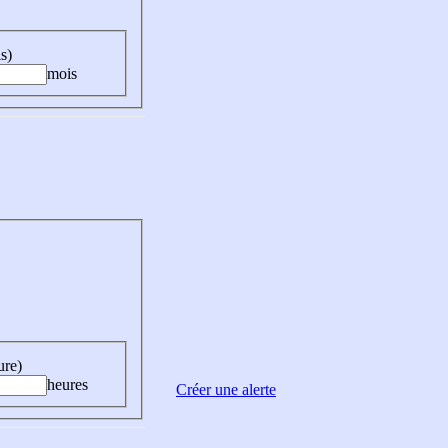
s)
mois
ure)
heures
Créer une alerte