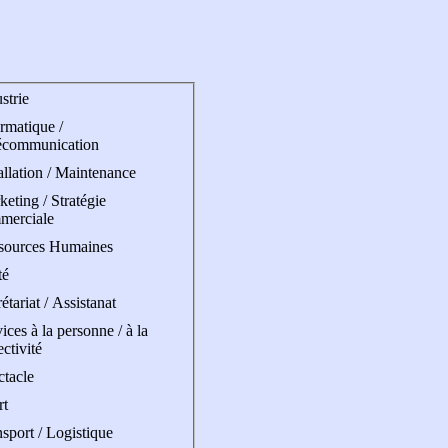
strie
rmatique /
écommunication
allation / Maintenance
eting / Stratégie
merciale
sources Humaines
té
étariat / Assistanat
ices à la personne / à la
ectivité
ctacle
rt
sport / Logistique