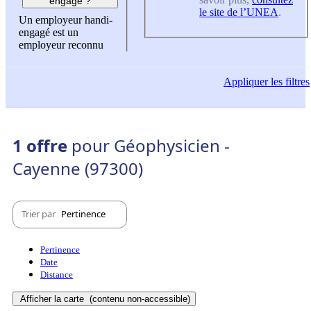
engagé ?
le site de l’UNEA
.
Un employeur handi-
engagé est un
employeur reconnu
Appliquer
les filtres
1 offre
pour Géophysicien -
Cayenne (97300)
Trier par
Pertinence
Pertinence
Date
Distance
Afficher la carte
(contenu non-accessible)