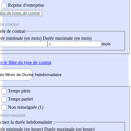
Reprise d'entreprise
plus
de types de contrat
 DE CONTRAT
ée de contrat
ée minimale (en mois)
Durée maximale (en mois)
mois
er
le filtre du type de contrat
les filtres de
Durée hebdo
madaire
 hebdomadaire
Temps plein
Temps partiel
Non renseignée (1)
 HEBDOMADAIRE
cisez la durée hebdomadaire :
ée minimale (en heure)
Durée maximale (en heure)