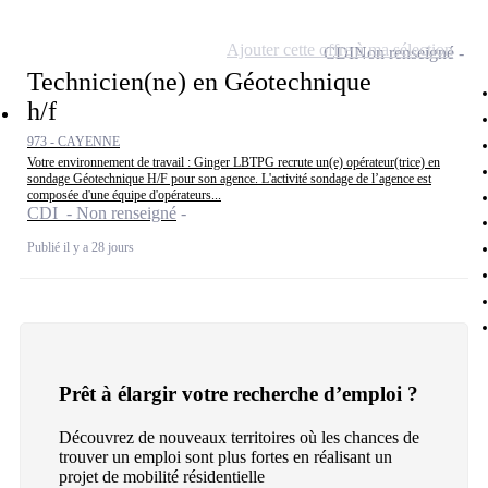
Ajouter cette offre à ma sélection
CDI
Non renseigné
Technicien(ne) en Géotechnique
h/f
973 - CAYENNE
Votre environnement de travail : Ginger LBTPG recrute un(e) opérateur(trice) en
sondage Géotechnique H/F pour son agence. L'activité sondage de l’agence est
composée d'une équipe d'opérateurs...
CDI - Non renseigné
Publié il y a 28 jours
Prêt à élargir votre recherche d’emploi ?
Découvrez de nouveaux territoires où les chances de
trouver un emploi sont plus fortes en réalisant un
projet de mobilité résidentielle