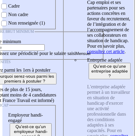
Cap emploi et ses
Cadre
partenaires pour ses
actions concrètes en
Non cadre
faveur du recrutement,
Non renseignée (1)
de l’intégration et de
l’accompagnement de
IRE BRUT MINIMUM
ses collaborateurs en
situation de handicap.
re minimum
Pour en savoir plus,
consultez cet article
.
ssez une périodicité pour le salaire saisi
Entreprise adaptée
NITÉS
Qu'est-ce qu'une
z parmi les 1ers à postuler
entreprise adaptée
?
urquoi serez-vous parmi les
premiers à postuler ?
L'entreprise adaptée
es de plus de 15 jours,
permet à un travailleur
tant moins de 4 candidatures
en situation de
t France Travail est informé)
handicap d'exercer
ICAP
une activité
professionnelle dans
Employeur handi-
des conditions
engagé
adaptées à ses
Qu'est-ce qu'un
capacités. Pour en
employeur handi-
savoir plus,
consultez