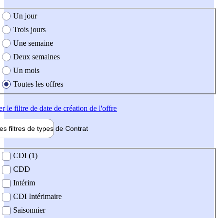
e création de l'offre
Un jour
Trois jours
Une semaine
Deux semaines
Un mois
Toutes les offres
er
le filtre de date de création de l'offre
les filtres de types de
Contrat
de contrat
CDI (1)
CDD
Intérim
CDI Intérimaire
Saisonnier