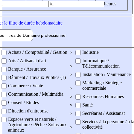
heures
er
le filtre de durée hebdomadaire
les filtres de
Domaine pro
fessionnel
ne professionel
Achats / Comptabilité / Gestion
Industrie
Arts / Artisanat d'art
Informatique /
Télécommunication
Banque / Assurance
Installation / Maintenance
Bâtiment / Travaux Publics (1)
Marketing / Stratégie
Commerce / Vente
commerciale
Communication / Multimédia
Ressources Humaines
Conseil / Etudes
Santé
Direction d'entreprise
Secrétariat / Assistanat
Espaces verts et naturels /
Services à la personne / à l
Agriculture / Pêche / Soins aux
collectivité
animaux