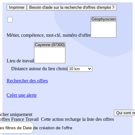
Imprimer
Besoin d'aide sur la recherche d'offres d'emploi ?
Métier, compétence, mot-clé, numéro d'offre
Lieu de travail
Distance autour du lieu choisi
Rechercher
des offres
Créer une alerte
Qui sont n
icher uniquement
 offres France Travail
Cette action recharge la liste des offres
les filtres de
Date de création
de l'offre