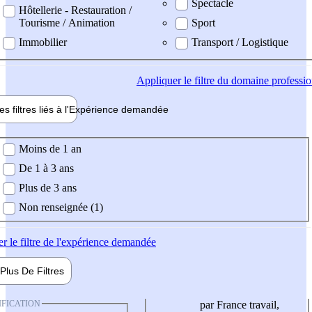
Spectacle
Hôtellerie - Restauration /
Tourisme / Animation
Sport
Immobilier
Transport / Logistique
Appliquer
le filtre du domaine professi
es filtres liés à l'
Expérience
demandée
ience demandée
Moins de 1 an
De 1 à 3 ans
Plus de 3 ans
Non renseignée (1)
er
le filtre de l'expérience demandée
Plus De
Filtres
IFICATION
par France travail,