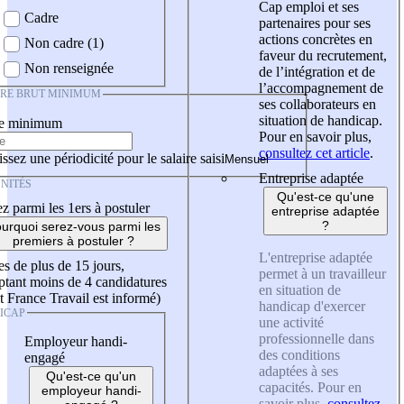
Cap emploi et ses
Cadre
partenaires pour ses
actions concrètes en
Non cadre (1)
faveur du recrutement,
Non renseignée
de l’intégration et de
l’accompagnement de
IRE BRUT MINIMUM
ses collaborateurs en
situation de handicap.
re minimum
Pour en savoir plus,
consultez cet article
.
ssez une périodicité pour le salaire saisi
Entreprise adaptée
NITÉS
Qu'est-ce qu'une
z parmi les 1ers à postuler
entreprise adaptée
?
urquoi serez-vous parmi les
premiers à postuler ?
L'entreprise adaptée
es de plus de 15 jours,
permet à un travailleur
tant moins de 4 candidatures
en situation de
t France Travail est informé)
handicap d'exercer
ICAP
une activité
professionnelle dans
Employeur handi-
des conditions
engagé
adaptées à ses
Qu'est-ce qu'un
capacités. Pour en
employeur handi-
savoir plus,
consultez