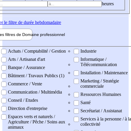
heures
er
le filtre de durée hebdomadaire
les filtres de
Domaine pro
fessionnel
ne professionel
Achats / Comptabilité / Gestion
Industrie
Arts / Artisanat d'art
Informatique /
Télécommunication
Banque / Assurance
Installation / Maintenance
Bâtiment / Travaux Publics (1)
Marketing / Stratégie
Commerce / Vente
commerciale
Communication / Multimédia
Ressources Humaines
Conseil / Etudes
Santé
Direction d'entreprise
Secrétariat / Assistanat
Espaces verts et naturels /
Services à la personne / à l
Agriculture / Pêche / Soins aux
collectivité
animaux