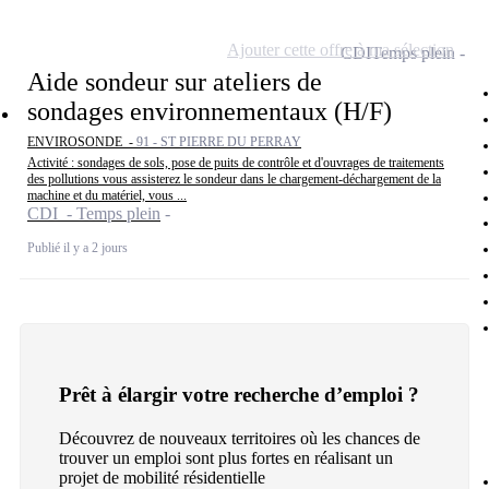
Ajouter cette offre à ma sélection
CDI
Temps plein
Aide sondeur sur ateliers de
sondages environnementaux (H/F)
ENVIROSONDE -
91 - ST PIERRE DU PERRAY
Activité : sondages de sols, pose de puits de contrôle et d'ouvrages de traitements
des pollutions vous assisterez le sondeur dans le chargement-déchargement de la
machine et du matériel, vous ...
CDI - Temps plein
Publié il y a 2 jours
Prêt à élargir votre recherche d’emploi ?
Découvrez de nouveaux territoires où les chances de
trouver un emploi sont plus fortes en réalisant un
projet de mobilité résidentielle