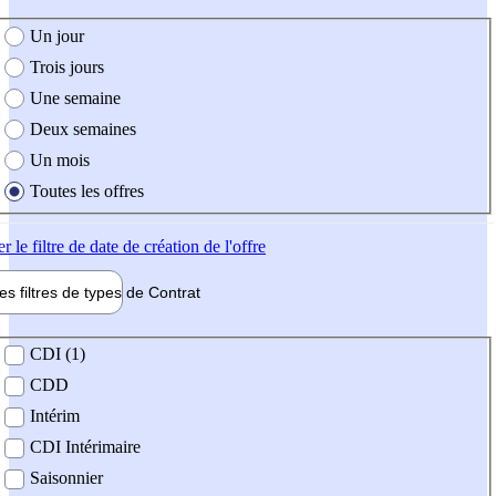
e création de l'offre
Un jour
Trois jours
Une semaine
Deux semaines
Un mois
Toutes les offres
er
le filtre de date de création de l'offre
les filtres de types de
Contrat
de contrat
CDI (1)
CDD
Intérim
CDI Intérimaire
Saisonnier