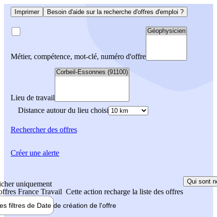
Imprimer
Besoin d'aide sur la recherche d'offres d'emploi ?
Métier, compétence, mot-clé, numéro d'offre
Lieu de travail
Distance autour du lieu choisi
Rechercher
des offres
Créer une alerte
Qui sont n
icher uniquement
 offres France Travail
Cette action recharge la liste des offres
les filtres de
Date de création
de l'offre