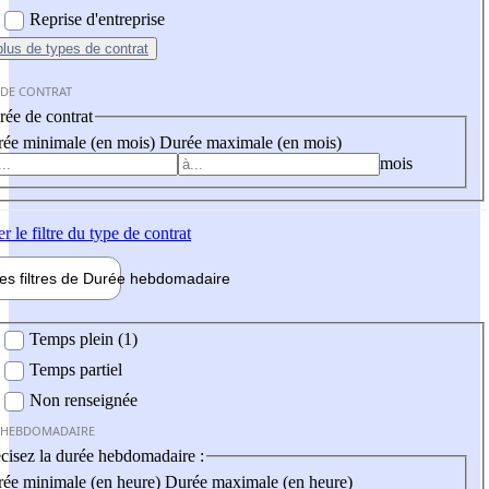
Reprise d'entreprise
plus
de types de contrat
 DE CONTRAT
ée de contrat
ée minimale (en mois)
Durée maximale (en mois)
mois
er
le filtre du type de contrat
les filtres de
Durée hebdo
madaire
 hebdomadaire
Temps plein (1)
Temps partiel
Non renseignée
 HEBDOMADAIRE
cisez la durée hebdomadaire :
ée minimale (en heure)
Durée maximale (en heure)