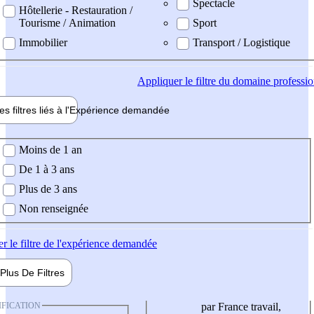
Spectacle
Hôtellerie - Restauration /
Tourisme / Animation
Sport
Immobilier
Transport / Logistique
Appliquer
le filtre du domaine professi
es filtres liés à l'
Expérience
demandée
ience demandée
Moins de 1 an
De 1 à 3 ans
Plus de 3 ans
Non renseignée
er
le filtre de l'expérience demandée
Plus De
Filtres
IFICATION
par France travail,