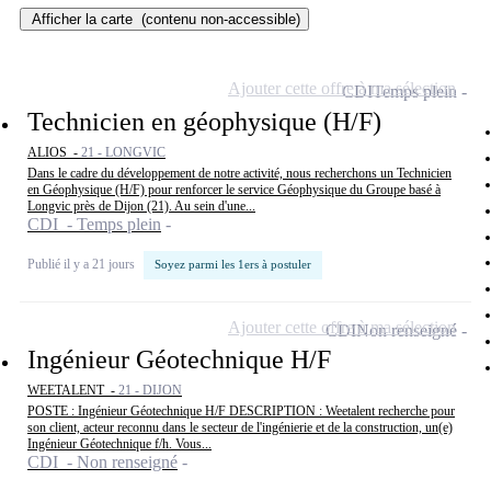
Afficher la carte
(contenu non-accessible)
Ajouter cette offre à ma sélection
CDI
Temps plein
Technicien en géophysique (H/F)
ALIOS -
21 - LONGVIC
Dans le cadre du développement de notre activité, nous recherchons un Technicien
en Géophysique (H/F) pour renforcer le service Géophysique du Groupe basé à
Longvic près de Dijon (21). Au sein d'une...
CDI - Temps plein
Publié il y a 21 jours
Soyez parmi les 1ers à postuler
Ajouter cette offre à ma sélection
CDI
Non renseigné
Ingénieur Géotechnique H/F
WEETALENT -
21 - DIJON
POSTE : Ingénieur Géotechnique H/F DESCRIPTION : Weetalent recherche pour
son client, acteur reconnu dans le secteur de l'ingénierie et de la construction, un(e)
Ingénieur Géotechnique f/h. Vous...
CDI - Non renseigné