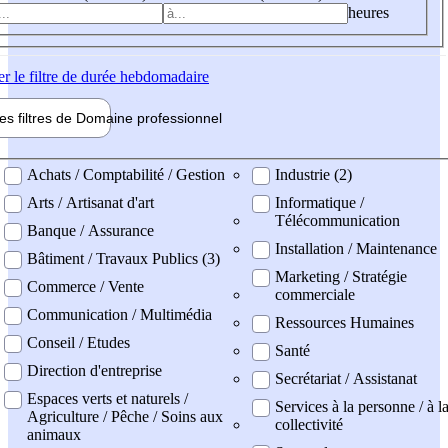
heures
er
le filtre de durée hebdomadaire
les filtres de
Domaine pro
fessionnel
ne professionel
Achats / Comptabilité / Gestion
Industrie (2)
Arts / Artisanat d'art
Informatique /
Télécommunication
Banque / Assurance
Installation / Maintenance
Bâtiment / Travaux Publics (3)
Marketing / Stratégie
Commerce / Vente
commerciale
Communication / Multimédia
Ressources Humaines
Conseil / Etudes
Santé
Direction d'entreprise
Secrétariat / Assistanat
Espaces verts et naturels /
Services à la personne / à l
Agriculture / Pêche / Soins aux
collectivité
animaux