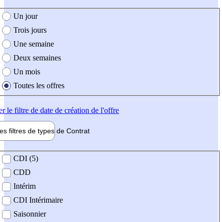
e création de l'offre
Un jour
Trois jours
Une semaine
Deux semaines
Un mois
Toutes les offres
er
le filtre de date de création de l'offre
les filtres de types de
Contrat
de contrat
CDI (5)
CDD
Intérim
CDI Intérimaire
Saisonnier