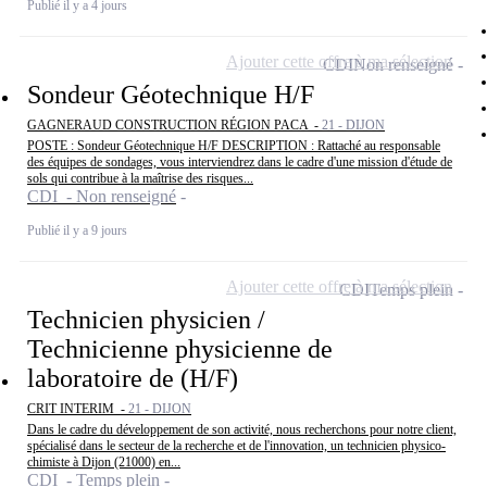
Publié il y a 4 jours
Ajouter cette offre à ma sélection
CDI
Non renseigné
Sondeur Géotechnique H/F
GAGNERAUD CONSTRUCTION RÉGION PACA -
21 - DIJON
POSTE : Sondeur Géotechnique H/F DESCRIPTION : Rattaché au responsable
des équipes de sondages, vous interviendrez dans le cadre d'une mission d'étude de
sols qui contribue à la maîtrise des risques...
CDI - Non renseigné
Publié il y a 9 jours
Ajouter cette offre à ma sélection
CDI
Temps plein
Technicien physicien /
Technicienne physicienne de
laboratoire de (H/F)
CRIT INTERIM -
21 - DIJON
Dans le cadre du développement de son activité, nous recherchons pour notre client,
spécialisé dans le secteur de la recherche et de l'innovation, un technicien physico-
chimiste à Dijon (21000) en...
CDI - Temps plein