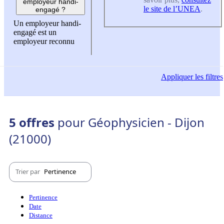
employeur handi-
le site de l’UNEA
.
engagé ?
Un employeur handi-
engagé est un
employeur reconnu
Appliquer
les filtres
5 offres
pour Géophysicien - Dijon
(21000)
Trier par
Pertinence
Pertinence
Date
Distance