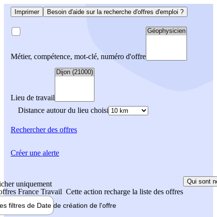
Imprimer
Besoin d'aide sur la recherche d'offres d'emploi ?
Métier, compétence, mot-clé, numéro d'offre
Lieu de travail
Distance autour du lieu choisi
Rechercher
des offres
Créer une alerte
Qui sont n
icher uniquement
 offres France Travail
Cette action recharge la liste des offres
les filtres de
Date de création
de l'offre