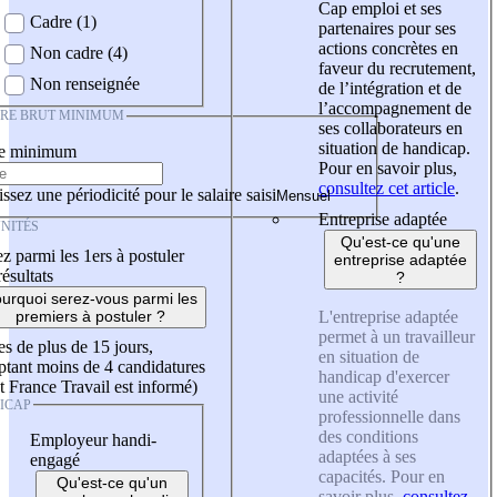
Cap emploi et ses
Cadre (1)
partenaires pour ses
actions concrètes en
Non cadre (4)
faveur du recrutement,
Non renseignée
de l’intégration et de
l’accompagnement de
IRE BRUT MINIMUM
ses collaborateurs en
situation de handicap.
re minimum
Pour en savoir plus,
consultez cet article
.
ssez une périodicité pour le salaire saisi
Entreprise adaptée
NITÉS
Qu'est-ce qu'une
z parmi les 1ers à postuler
entreprise adaptée
résultats
?
urquoi serez-vous parmi les
L'entreprise adaptée
premiers à postuler ?
permet à un travailleur
es de plus de 15 jours,
en situation de
tant moins de 4 candidatures
handicap d'exercer
t France Travail est informé)
une activité
ICAP
professionnelle dans
des conditions
Employeur handi-
adaptées à ses
engagé
capacités. Pour en
Qu'est-ce qu'un
savoir plus,
consultez