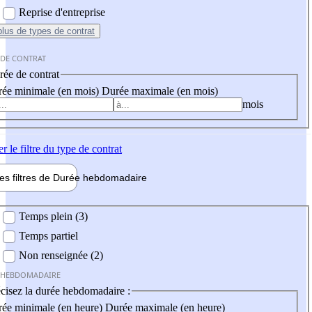
Reprise d'entreprise
plus
de types de contrat
 DE CONTRAT
ée de contrat
ée minimale (en mois)
Durée maximale (en mois)
mois
er
le filtre du type de contrat
les filtres de
Durée hebdo
madaire
 hebdomadaire
Temps plein (3)
Temps partiel
Non renseignée (2)
 HEBDOMADAIRE
cisez la durée hebdomadaire :
ée minimale (en heure)
Durée maximale (en heure)