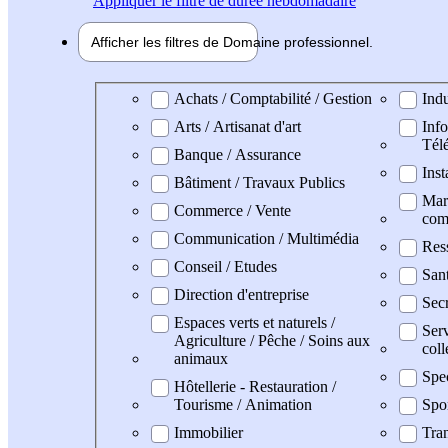
Appliquer
le filtre de durée hebdomadaire
Afficher les filtres de
Domaine pro
fessionnel
Domaine professionel
Achats / Comptabilité / Gestion
Indu
Arts / Artisanat d'art
Info
Tél
Banque / Assurance
Inst
Bâtiment / Travaux Publics
Mark
Commerce / Vente
com
Communication / Multimédia
Res
Conseil / Etudes
San
Direction d'entreprise
Secr
Espaces verts et naturels /
Serv
Agriculture / Pêche / Soins aux
coll
animaux
Spe
Hôtellerie - Restauration /
Tourisme / Animation
Spo
Immobilier
Tran