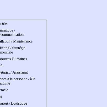
strie
rmatique /
écommunication
allation / Maintenance
eting / Stratégie
merciale
sources Humaines
té
étariat / Assistanat
ices à la personne / à la
ectivité
ctacle
rt
sport / Logistique