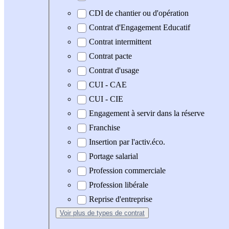
CDI de chantier ou d'opération
Contrat d'Engagement Educatif
Contrat intermittent
Contrat pacte
Contrat d'usage
CUI - CAE
CUI - CIE
Engagement à servir dans la réserve
Franchise
Insertion par l'activ.éco.
Portage salarial
Profession commerciale
Profession libérale
Reprise d'entreprise
Voir plus
de types de contrat