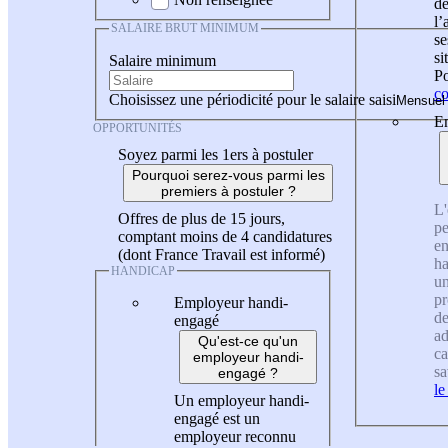
de
l
SALAIRE BRUT MINIMUM
se
si
Salaire minimum
Po
co
Choisissez une périodicité pour le salaire saisi
En
OPPORTUNITÉS
Soyez parmi les 1ers à postuler
Pourquoi serez-vous parmi les
premiers à postuler ?
L'
Offres de plus de 15 jours,
pe
comptant moins de 4 candidatures
en
(dont France Travail est informé)
ha
HANDICAP
un
pr
Employeur handi-
de
engagé
ad
Qu'est-ce qu'un
ca
employeur handi-
sa
engagé ?
le
Un employeur handi-
engagé est un
employeur reconnu