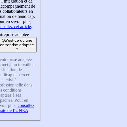
 l’intégration et de
’accompagnement de
s collaborateurs en
tuation de handicap.
ur en savoir plus,
nsultez cet article
.
treprise adaptée
Qu'est-ce qu'une
entreprise adaptée
?
entreprise adaptée
rmet à un travailleur
 situation de
ndicap d'exercer
e activité
ofessionnelle dans
s conditions
aptées à ses
pacités. Pour en
voir plus,
consultez
 site de l’UNEA
.