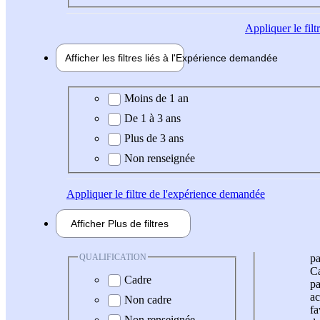
Appliquer
le fil
Afficher les filtres liés à l'
Expérience
demandée
Expérience demandée
Moins de 1 an
De 1 à 3 ans
Plus de 3 ans
Non renseignée
Appliquer
le filtre de l'expérience demandée
Afficher
Plus de
filtres
QUALIFICATION
pa
Ca
Cadre
pa
ac
Non cadre
fa
Non renseignée