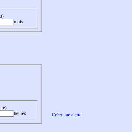
s)
mois
ure)
heures
Créer une alerte