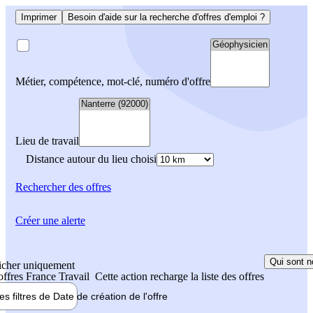
Imprimer
Besoin d'aide sur la recherche d'offres d'emploi ?
Métier, compétence, mot-clé, numéro d'offre
Lieu de travail
Distance autour du lieu choisi
Rechercher
des offres
Créer une alerte
Qui sont n
icher uniquement
 offres France Travail
Cette action recharge la liste des offres
les filtres de
Date de création
de l'offre