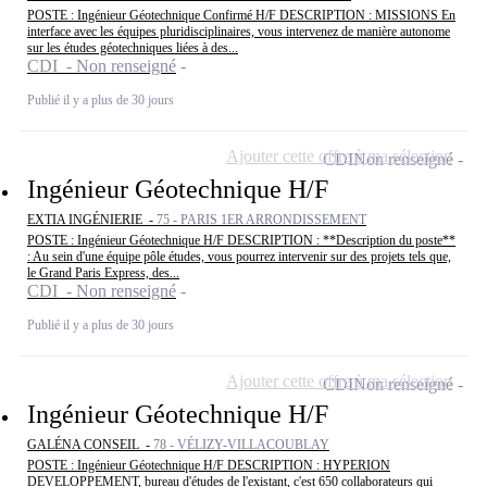
POSTE : Ingénieur Géotechnique Confirmé H/F DESCRIPTION : MISSIONS En
interface avec les équipes pluridisciplinaires, vous intervenez de manière autonome
sur les études géotechniques liées à des...
CDI - Non renseigné
Publié il y a plus de 30 jours
Ajouter cette offre à ma sélection
CDI
Non renseigné
Ingénieur Géotechnique H/F
EXTIA INGÉNIERIE -
75 - PARIS 1ER ARRONDISSEMENT
POSTE : Ingénieur Géotechnique H/F DESCRIPTION : **Description du poste**
: Au sein d'une équipe pôle études, vous pourrez intervenir sur des projets tels que,
le Grand Paris Express, des...
CDI - Non renseigné
Publié il y a plus de 30 jours
Ajouter cette offre à ma sélection
CDI
Non renseigné
Ingénieur Géotechnique H/F
GALÉNA CONSEIL -
78 - VÉLIZY-VILLACOUBLAY
POSTE : Ingénieur Géotechnique H/F DESCRIPTION : HYPERION
DEVELOPPEMENT, bureau d'études de l'existant, c'est 650 collaborateurs qui