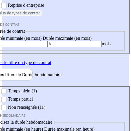
Reprise d'entreprise
plus
de types de contrat
 DE CONTRAT
ée de contrat
ée minimale (en mois)
Durée maximale (en mois)
mois
er
le filtre du type de contrat
les filtres de
Durée hebdo
madaire
 hebdomadaire
Temps plein (1)
Temps partiel
Non renseignée (11)
 HEBDOMADAIRE
cisez la durée hebdomadaire :
ée minimale (en heure)
Durée maximale (en heure)