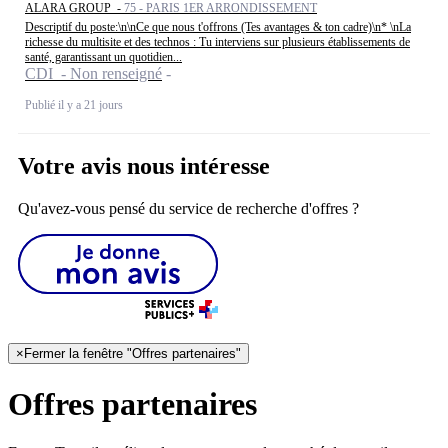
ALARA GROUP -
75 - PARIS 1ER ARRONDISSEMENT
Descriptif du poste:\n\nCe que nous t'offrons (Tes avantages & ton cadre)\n* \nLa
richesse du multisite et des technos : Tu interviens sur plusieurs établissements de
santé, garantissant un quotidien...
CDI - Non renseigné
Publié il y a 21 jours
Votre avis nous intéresse
Qu'avez-vous pensé du service de recherche d'offres ?
×
Fermer la fenêtre "Offres partenaires"
Offres partenaires