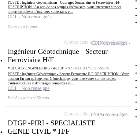
POSTE : Ingénieur Géotechnicien - Ouvrages Souterrains & Ferroviaires H/F
DESCRIPTION : Au sein de nos équipes spécialisées, vous intervenez sur des
projets complexes d'ouvrages souterrains et...
CDI - Non renseigné
Publié il y a 16 jours
Ajouter cette offre à ma sélection
CDI
Non renseigné
Ingénieur Géotechnique - Secteur
Ferroviaire H/F
VULCAIN ENGINEERING GROUP -
92 - NEUILLY-SUR-SEINE
POSTE : Ingénieur Géotechnique - Secteur Ferroviaire H/F DESCRIPTION : Votre
mission En tant qu'Ingénieur Géotechnique, vous intervenez sur des projets
d'infrastructures et d'ouvrages complexes au...
CDI - Non renseigné
Publié il y a plus de 30 jours
Ajouter cette offre à ma sélection
CDI
Non renseigné
DTGP -PIRI - SPECIALISTE
GENIE CIVIL * H/F