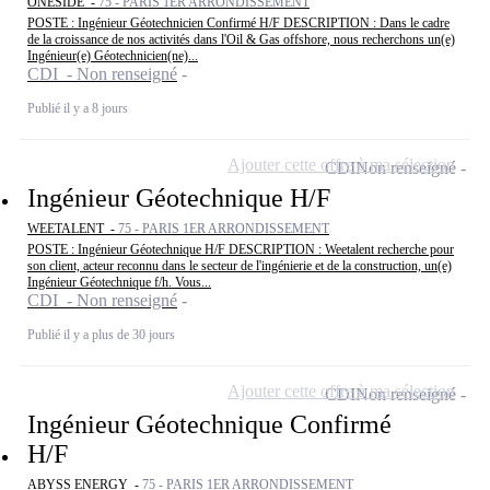
ONESIDE -
75 - PARIS 1ER ARRONDISSEMENT
POSTE : Ingénieur Géotechnicien Confirmé H/F DESCRIPTION : Dans le cadre
de la croissance de nos activités dans l'Oil & Gas offshore, nous recherchons un(e)
Ingénieur(e) Géotechnicien(ne)...
CDI - Non renseigné
Publié il y a 8 jours
Ajouter cette offre à ma sélection
CDI
Non renseigné
Ingénieur Géotechnique H/F
WEETALENT -
75 - PARIS 1ER ARRONDISSEMENT
POSTE : Ingénieur Géotechnique H/F DESCRIPTION : Weetalent recherche pour
son client, acteur reconnu dans le secteur de l'ingénierie et de la construction, un(e)
Ingénieur Géotechnique f/h. Vous...
CDI - Non renseigné
Publié il y a plus de 30 jours
Ajouter cette offre à ma sélection
CDI
Non renseigné
Ingénieur Géotechnique Confirmé
H/F
ABYSS ENERGY -
75 - PARIS 1ER ARRONDISSEMENT