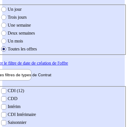
e création de l'offre
Un jour
Trois jours
Une semaine
Deux semaines
Un mois
Toutes les offres
er
le filtre de date de création de l'offre
les filtres de types de
Contrat
de contrat
CDI (12)
CDD
Intérim
CDI Intérimaire
Saisonnier