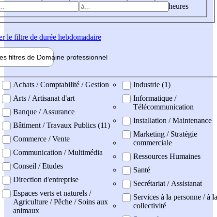
heures
er
le filtre de durée hebdomadaire
les filtres de
Domaine pro
fessionnel
ne professionel
Achats / Comptabilité / Gestion
Industrie (1)
Arts / Artisanat d'art
Informatique /
Télécommunication
Banque / Assurance
Installation / Maintenance
Bâtiment / Travaux Publics (11)
Marketing / Stratégie
Commerce / Vente
commerciale
Communication / Multimédia
Ressources Humaines
Conseil / Etudes
Santé
Direction d'entreprise
Secrétariat / Assistanat
Espaces verts et naturels /
Services à la personne / à l
Agriculture / Pêche / Soins aux
collectivité
animaux