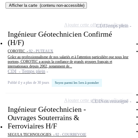
Afficher la carte
(contenu non-accessible)
Ajouter cette offre à ma sélection
CDI
Temps plein
Ingénieur Géotechnicien Confirmé
(H/F)
COROTEC -
92 - PUTEAUX
Grâce au professionnalisme de nos salariés et à l'attention particulière que nous leur
portons, COROTEC a acquis la confiance de grands groupes français et
internationaux depuis 2002, notamment de...
CDI - Temps plein
Publié il y a plus de 30 jours
Soyez parmi les 1ers à postuler
Ajouter cette offre à ma sélection
CDI
Non renseigné
Ingénieur Géotechnicien -
Ouvrages Souterrains &
Ferroviaires H/F
SEGULA TECHNOLOGIES -
92 - COURBEVOIE