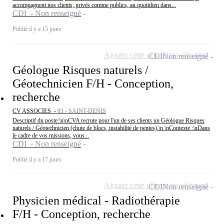
accompagnent nos clients, privés comme publics, au quotidien dans...
CDI - Non renseigné
Publié il y a 15 jours
Ajouter cette offre à ma sélection
CDI
Non renseigné
Géologue Risques naturels /
Géotechnicien F/H - Conception,
recherche
CV ASSOCIES -
93 - SAINT-DENIS
Descriptif du poste:\n\nCVA recrute pour l'un de ses clients un Géologue Risques
naturels / Géotechnicien (chute de blocs, instabilité de pentes).\n \nContexte :\nDans
le cadre de vos missions, vous...
CDI - Non renseigné
Publié il y a 17 jours
Ajouter cette offre à ma sélection
CDI
Non renseigné
Physicien médical - Radiothérapie
F/H - Conception, recherche