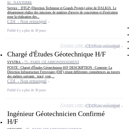
92 - NANTERRE
Service : DTGP (Direction Technique et Grands Projets) siège de DALKIA. Le
département réalise des missions de maitrise d'œuvre de conception et d'exécution
pour la réalisation des...
CDI - Non renseigné
Publié il y a plus de 30 jours
Ajouter cette offre à ma sélection
CDI
Non renseigné
Chargé d'Études Géotechnique H/F
SYSTRA -
75 - PARIS 15E ARRONDISSEMENT
POSTE : Chargé d'Études Géotechnique H/F DESCRIPTION : Contexte: La
Direction Infrastructure Ferroviaire (DIF) réunit différentes compétences au travers
des métiers suivants : tracé, voie,...
CDI - Non renseigné
Publié il y a plus de 30 jours
Ajouter cette offre à ma sélection
CDI
Non renseigné
Ingénieur Géotechnicien Confirmé
H/F