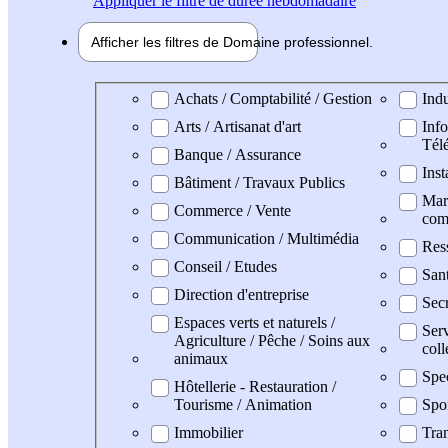
Appliquer
le filtre de durée hebdomadaire
Afficher les filtres de
Domaine pro
fessionnel
Domaine professionel
Achats / Comptabilité / Gestion
Indu
Arts / Artisanat d'art
Info
Tél
Banque / Assurance
Inst
Bâtiment / Travaux Publics
Mark
Commerce / Vente
com
Communication / Multimédia
Res
Conseil / Etudes
San
Direction d'entreprise
Secr
Espaces verts et naturels /
Serv
Agriculture / Pêche / Soins aux
coll
animaux
Spe
Hôtellerie - Restauration /
Tourisme / Animation
Spo
Immobilier
Tran