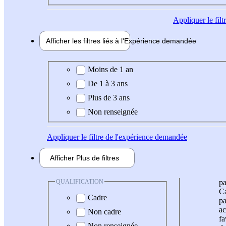
Appliquer
le fil
Afficher les filtres liés à l'
Expérience
demandée
Expérience demandée
Moins de 1 an
De 1 à 3 ans
Plus de 3 ans
Non renseignée
Appliquer
le filtre de l'expérience demandée
Afficher
Plus de
filtres
QUALIFICATION
pa
Ca
Cadre
pa
ac
Non cadre
fa
Non renseignée