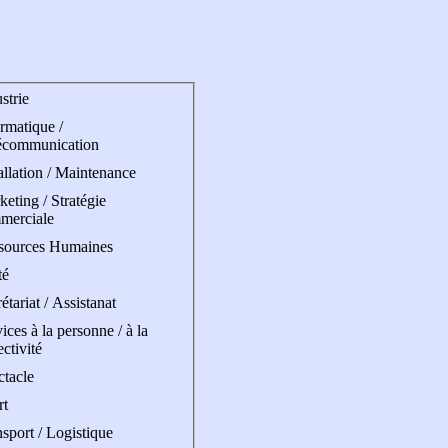
strie
rmatique /
écommunication
allation / Maintenance
eting / Stratégie
merciale
sources Humaines
té
étariat / Assistanat
ices à la personne / à la
ectivité
ctacle
rt
sport / Logistique