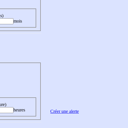
s)
mois
ure)
heures
Créer une alerte