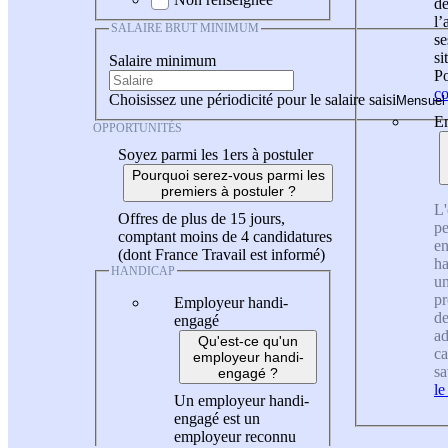
de
l
SALAIRE BRUT MINIMUM
se
si
Salaire minimum
Po
co
Choisissez une périodicité pour le salaire saisi
En
OPPORTUNITÉS
Soyez parmi les 1ers à postuler
Pourquoi serez-vous parmi les
premiers à postuler ?
L'
Offres de plus de 15 jours,
pe
comptant moins de 4 candidatures
en
(dont France Travail est informé)
ha
HANDICAP
un
pr
Employeur handi-
de
engagé
ad
Qu'est-ce qu'un
ca
employeur handi-
sa
engagé ?
le
Un employeur handi-
engagé est un
employeur reconnu