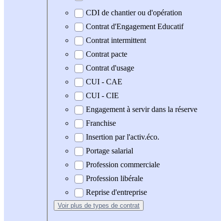
CDI de chantier ou d'opération
Contrat d'Engagement Educatif
Contrat intermittent
Contrat pacte
Contrat d'usage
CUI - CAE
CUI - CIE
Engagement à servir dans la réserve
Franchise
Insertion par l'activ.éco.
Portage salarial
Profession commerciale
Profession libérale
Reprise d'entreprise
Voir plus
de types de contrat