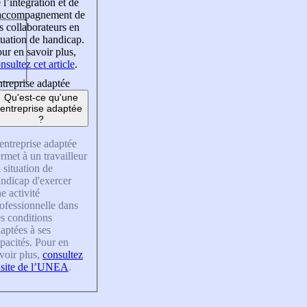
 l’intégration et de
’accompagnement de
s collaborateurs en
tuation de handicap.
ur en savoir plus,
nsultez cet article
.
treprise adaptée
Qu'est-ce qu'une
entreprise adaptée
?
entreprise adaptée
rmet à un travailleur
 situation de
ndicap d'exercer
e activité
ofessionnelle dans
s conditions
aptées à ses
pacités. Pour en
voir plus,
consultez
 site de l’UNEA
.