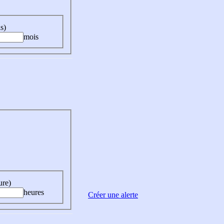
s)
mois
ure)
heures
Créer une alerte