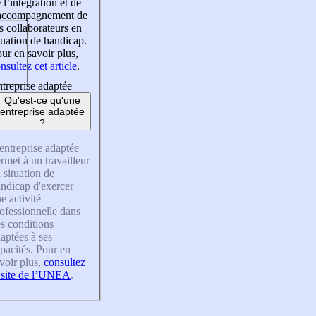
 l’intégration et de
’accompagnement de
s collaborateurs en
tuation de handicap.
ur en savoir plus,
nsultez cet article
.
treprise adaptée
Qu'est-ce qu'une
entreprise adaptée
?
entreprise adaptée
rmet à un travailleur
 situation de
ndicap d'exercer
e activité
ofessionnelle dans
s conditions
aptées à ses
pacités. Pour en
voir plus,
consultez
 site de l’UNEA
.