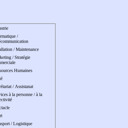
strie
rmatique /
écommunication
allation / Maintenance
eting / Stratégie
merciale
sources Humaines
té
étariat / Assistanat
ices à la personne / à la
ectivité
ctacle
rt
sport / Logistique