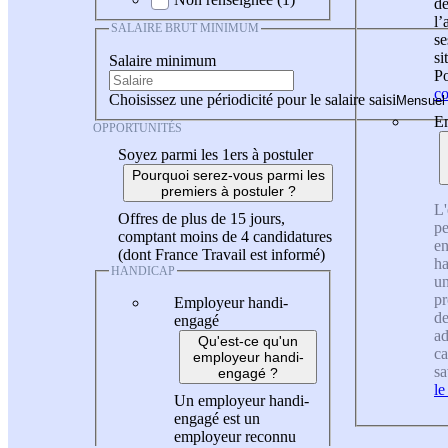
de
l
SALAIRE BRUT MINIMUM
se
si
Salaire minimum
Po
co
Choisissez une périodicité pour le salaire saisi
En
OPPORTUNITÉS
Soyez parmi les 1ers à postuler
Pourquoi serez-vous parmi les
premiers à postuler ?
L'
Offres de plus de 15 jours,
pe
comptant moins de 4 candidatures
en
(dont France Travail est informé)
ha
HANDICAP
un
pr
Employeur handi-
de
engagé
ad
Qu'est-ce qu'un
ca
employeur handi-
sa
engagé ?
le
Un employeur handi-
engagé est un
employeur reconnu