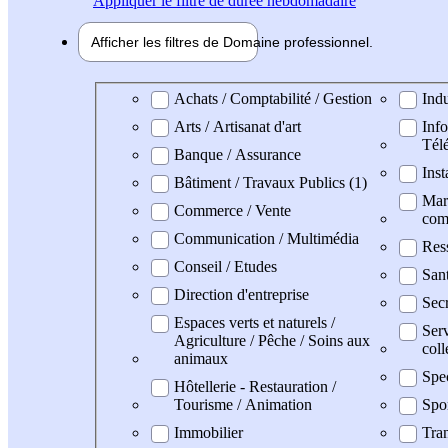
Appliquer
le filtre de durée hebdomadaire
Afficher les filtres de
Domaine pro
fessionnel
Domaine professionel
Achats / Comptabilité / Gestion
Indu
Arts / Artisanat d'art
Info
Tél
Banque / Assurance
Inst
Bâtiment / Travaux Publics (1)
Mark
Commerce / Vente
com
Communication / Multimédia
Res
Conseil / Etudes
San
Direction d'entreprise
Secr
Espaces verts et naturels /
Serv
Agriculture / Pêche / Soins aux
coll
animaux
Spe
Hôtellerie - Restauration /
Tourisme / Animation
Spo
Immobilier
Tran