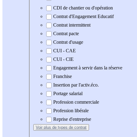
CDI de chantier ou d'opération
Contrat d'Engagement Educatif
Contrat intermittent
Contrat pacte
Contrat d'usage
CUI - CAE
CUI - CIE
Engagement à servir dans la réserve
Franchise
Insertion par l'activ.éco.
Portage salarial
Profession commerciale
Profession libérale
Reprise d'entreprise
Voir plus
de types de contrat