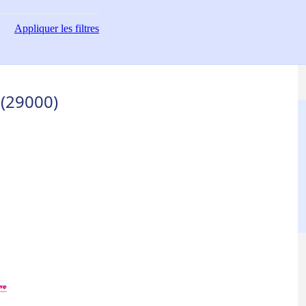
Appliquer
les filtres
(29000)