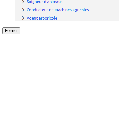
Fermer
Fermer
le détail de l'offre
/
Offre
sur
Offre précéden