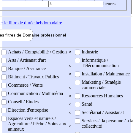
heures
er
le filtre de durée hebdomadaire
les filtres de
Domaine pro
fessionnel
ne professionel
Achats / Comptabilité / Gestion
Industrie
Arts / Artisanat d'art
Informatique /
Télécommunication
Banque / Assurance
Installation / Maintenance
Bâtiment / Travaux Publics
Marketing / Stratégie
Commerce / Vente
commerciale
Communication / Multimédia
Ressources Humaines
Conseil / Etudes
Santé
Direction d'entreprise
Secrétariat / Assistanat
Espaces verts et naturels /
Services à la personne / à l
Agriculture / Pêche / Soins aux
collectivité
animaux