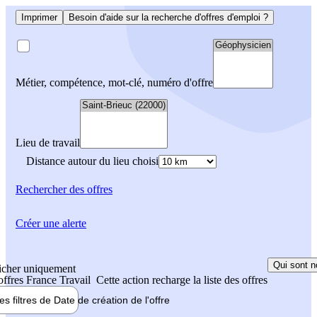
Imprimer
Besoin d'aide sur la recherche d'offres d'emploi ?
Métier, compétence, mot-clé, numéro d'offre
Lieu de travail
Distance autour du lieu choisi
Rechercher
des offres
Créer une alerte
Qui sont n
icher uniquement
 offres France Travail
Cette action recharge la liste des offres
les filtres de
Date de création
de l'offre