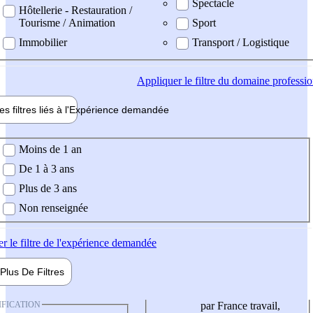
Spectacle
Hôtellerie - Restauration /
Tourisme / Animation
Sport
Immobilier
Transport / Logistique
Appliquer
le filtre du domaine professi
es filtres liés à l'
Expérience
demandée
ience demandée
Moins de 1 an
De 1 à 3 ans
Plus de 3 ans
Non renseignée
er
le filtre de l'expérience demandée
Plus De
Filtres
IFICATION
par France travail,