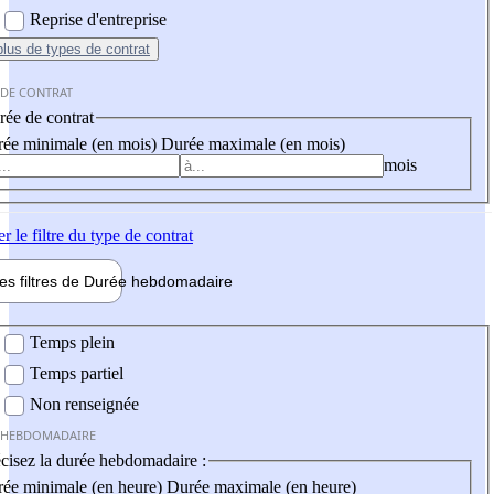
Reprise d'entreprise
plus
de types de contrat
 DE CONTRAT
ée de contrat
ée minimale (en mois)
Durée maximale (en mois)
mois
er
le filtre du type de contrat
les filtres de
Durée hebdo
madaire
 hebdomadaire
Temps plein
Temps partiel
Non renseignée
 HEBDOMADAIRE
cisez la durée hebdomadaire :
ée minimale (en heure)
Durée maximale (en heure)