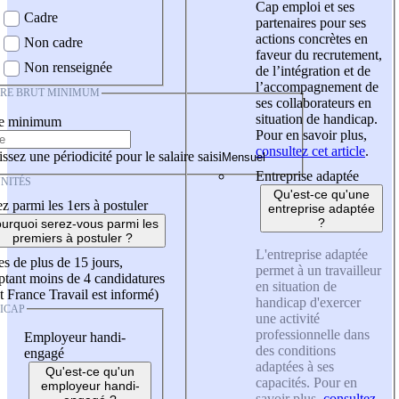
Cap emploi et ses
Cadre
partenaires pour ses
actions concrètes en
Non cadre
faveur du recrutement,
Non renseignée
de l’intégration et de
l’accompagnement de
IRE BRUT MINIMUM
ses collaborateurs en
situation de handicap.
re minimum
Pour en savoir plus,
consultez cet article
.
ssez une périodicité pour le salaire saisi
Entreprise adaptée
NITÉS
Qu'est-ce qu'une
z parmi les 1ers à postuler
entreprise adaptée
?
urquoi serez-vous parmi les
premiers à postuler ?
L'entreprise adaptée
es de plus de 15 jours,
permet à un travailleur
tant moins de 4 candidatures
en situation de
t France Travail est informé)
handicap d'exercer
ICAP
une activité
professionnelle dans
Employeur handi-
des conditions
engagé
adaptées à ses
Qu'est-ce qu'un
capacités. Pour en
employeur handi-
savoir plus,
consultez