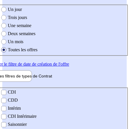
e création de l'offre
Un jour
Trois jours
Une semaine
Deux semaines
Un mois
Toutes les offres
er
le filtre de date de création de l'offre
les filtres de types de
Contrat
de contrat
CDI
CDD
Intérim
CDI Intérimaire
Saisonnier