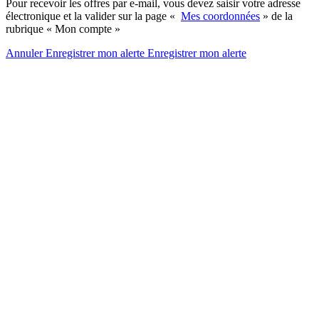
Pour recevoir les offres par e-mail, vous devez saisir votre adresse
électronique et la valider sur la page «
Mes coordonnées
» de la
rubrique « Mon compte »
Annuler
Enregistrer mon alerte
Enregistrer
mon alerte