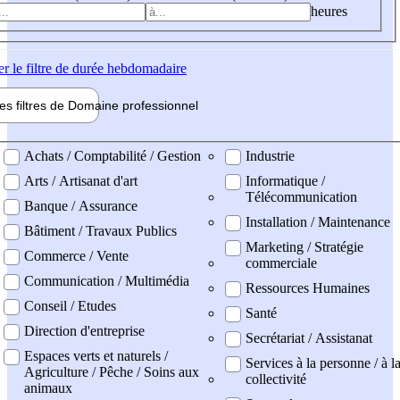
heures
er
le filtre de durée hebdomadaire
les filtres de
Domaine pro
fessionnel
ne professionel
Achats / Comptabilité / Gestion
Industrie
Arts / Artisanat d'art
Informatique /
Télécommunication
Banque / Assurance
Installation / Maintenance
Bâtiment / Travaux Publics
Marketing / Stratégie
Commerce / Vente
commerciale
Communication / Multimédia
Ressources Humaines
Conseil / Etudes
Santé
Direction d'entreprise
Secrétariat / Assistanat
Espaces verts et naturels /
Services à la personne / à l
Agriculture / Pêche / Soins aux
collectivité
animaux