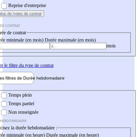
Reprise d'entreprise
plus
de types de contrat
 DE CONTRAT
ée de contrat
ée minimale (en mois)
Durée maximale (en mois)
mois
er
le filtre du type de contrat
les filtres de
Durée hebdo
madaire
 hebdomadaire
Temps plein
Temps partiel
Non renseignée
 HEBDOMADAIRE
cisez la durée hebdomadaire :
ée minimale (en heure)
Durée maximale (en heure)