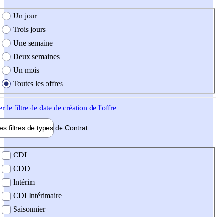
e création de l'offre
Un jour
Trois jours
Une semaine
Deux semaines
Un mois
Toutes les offres
er
le filtre de date de création de l'offre
les filtres de types de
Contrat
de contrat
CDI
CDD
Intérim
CDI Intérimaire
Saisonnier