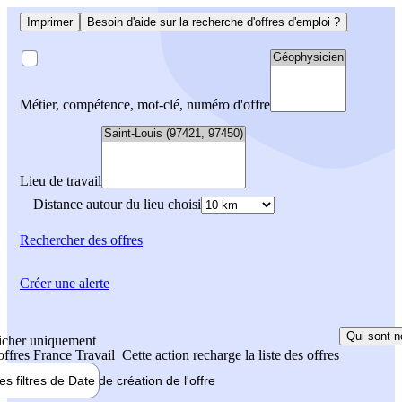
Imprimer
Besoin d'aide sur la recherche d'offres d'emploi ?
Métier, compétence, mot-clé, numéro d'offre
Lieu de travail
Distance autour du lieu choisi
Rechercher
des offres
Créer une alerte
Qui sont n
icher uniquement
 offres France Travail
Cette action recharge la liste des offres
les filtres de
Date de création
de l'offre