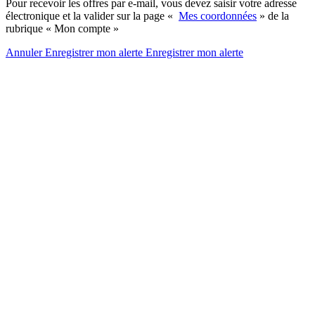
Pour recevoir les offres par e-mail, vous devez saisir votre adresse
électronique et la valider sur la page «
Mes coordonnées
» de la
rubrique « Mon compte »
Annuler
Enregistrer mon alerte
Enregistrer
mon alerte