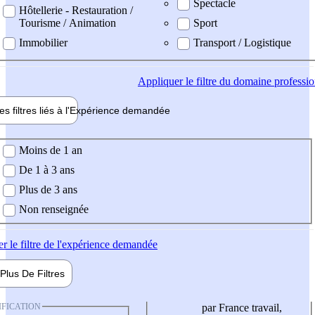
Spectacle
Hôtellerie - Restauration /
Tourisme / Animation
Sport
Immobilier
Transport / Logistique
Appliquer
le filtre du domaine professi
es filtres liés à l'
Expérience
demandée
ience demandée
Moins de 1 an
De 1 à 3 ans
Plus de 3 ans
Non renseignée
er
le filtre de l'expérience demandée
Plus De
Filtres
IFICATION
par France travail,