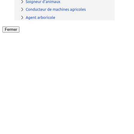
Fermer
Fermer
le détail de l'offre
/
Offre
sur
Offre précéden