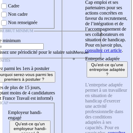
Cap emploi et ses
Cadre
partenaires pour ses
actions concrètes en
Non cadre
faveur du recrutement,
Non renseignée
de l’intégration et de
l’accompagnement de
IRE BRUT MINIMUM
ses collaborateurs en
situation de handicap.
re minimum
Pour en savoir plus,
consultez cet article
.
ssez une périodicité pour le salaire saisi
Entreprise adaptée
NITÉS
Qu'est-ce qu'une
z parmi les 1ers à postuler
entreprise adaptée
?
urquoi serez-vous parmi les
premiers à postuler ?
L'entreprise adaptée
es de plus de 15 jours,
permet à un travailleur
tant moins de 4 candidatures
en situation de
t France Travail est informé)
handicap d'exercer
ICAP
une activité
professionnelle dans
Employeur handi-
des conditions
engagé
adaptées à ses
Qu'est-ce qu'un
capacités. Pour en
employeur handi-
savoir plus,
consultez