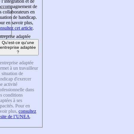
 l’intégration et de
’accompagnement de
s collaborateurs en
tuation de handicap.
ur en savoir plus,
nsultez cet article
.
treprise adaptée
Qu'est-ce qu'une
entreprise adaptée
?
entreprise adaptée
rmet à un travailleur
 situation de
ndicap d'exercer
e activité
ofessionnelle dans
s conditions
aptées à ses
pacités. Pour en
voir plus,
consultez
 site de l’UNEA
.