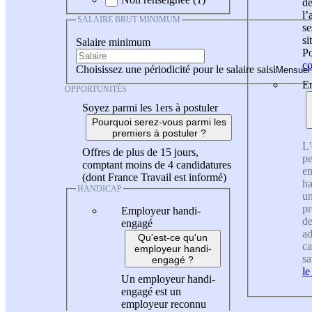
de
l
SALAIRE BRUT MINIMUM
se
si
Salaire minimum
Po
co
Choisissez une périodicité pour le salaire saisi
En
OPPORTUNITÉS
Soyez parmi les 1ers à postuler
Pourquoi serez-vous parmi les
premiers à postuler ?
L'
Offres de plus de 15 jours,
pe
comptant moins de 4 candidatures
en
(dont France Travail est informé)
ha
HANDICAP
un
pr
Employeur handi-
de
engagé
ad
Qu'est-ce qu'un
ca
employeur handi-
sa
engagé ?
le
Un employeur handi-
engagé est un
employeur reconnu