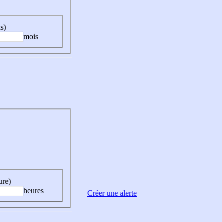
s)
mois
ure)
heures
Créer une alerte