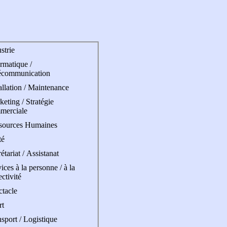
strie
rmatique /
écommunication
allation / Maintenance
eting / Stratégie
merciale
sources Humaines
té
étariat / Assistanat
ices à la personne / à la
ectivité
ctacle
rt
sport / Logistique