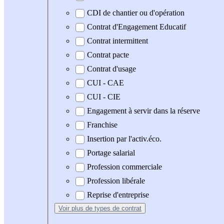
CDI de chantier ou d'opération
Contrat d'Engagement Educatif
Contrat intermittent
Contrat pacte
Contrat d'usage
CUI - CAE
CUI - CIE
Engagement à servir dans la réserve
Franchise
Insertion par l'activ.éco.
Portage salarial
Profession commerciale
Profession libérale
Reprise d'entreprise
Voir plus
de types de contrat