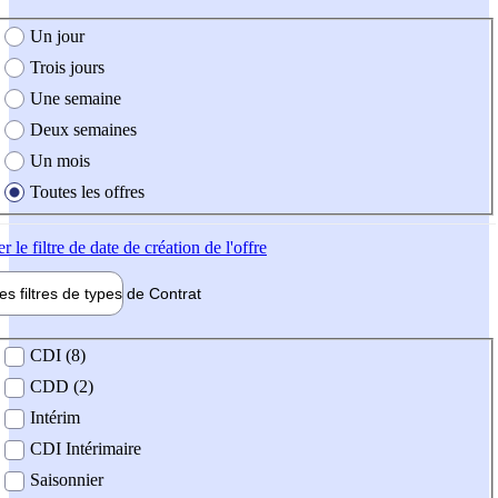
e création de l'offre
Un jour
Trois jours
Une semaine
Deux semaines
Un mois
Toutes les offres
er
le filtre de date de création de l'offre
les filtres de types de
Contrat
de contrat
CDI (8)
CDD (2)
Intérim
CDI Intérimaire
Saisonnier