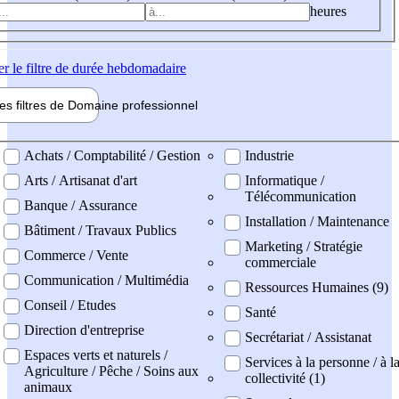
heures
er
le filtre de durée hebdomadaire
les filtres de
Domaine pro
fessionnel
ne professionel
Achats / Comptabilité / Gestion
Industrie
Arts / Artisanat d'art
Informatique /
Télécommunication
Banque / Assurance
Installation / Maintenance
Bâtiment / Travaux Publics
Marketing / Stratégie
Commerce / Vente
commerciale
Communication / Multimédia
Ressources Humaines (9)
Conseil / Etudes
Santé
Direction d'entreprise
Secrétariat / Assistanat
Espaces verts et naturels /
Services à la personne / à l
Agriculture / Pêche / Soins aux
collectivité (1)
animaux