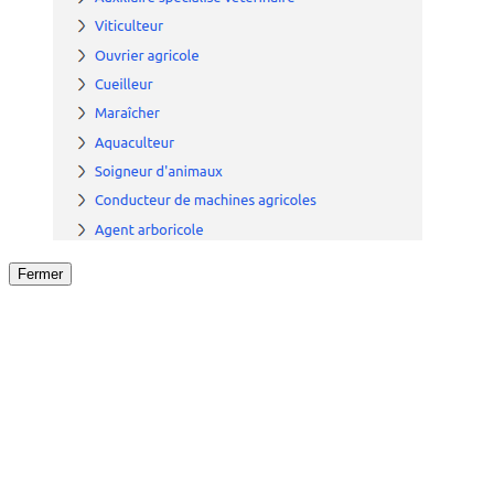
Fermer
Fermer
le détail de l'offre
/
Offre
sur
Offre précéden