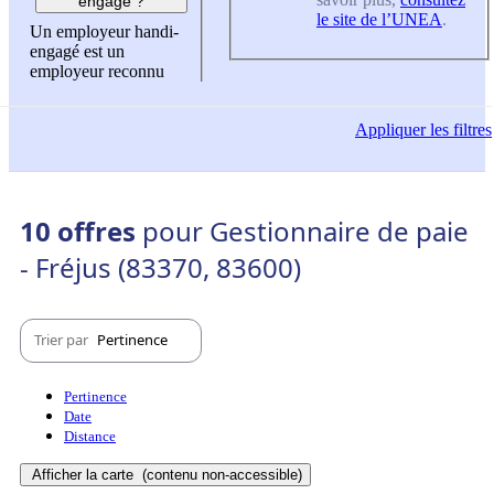
engagé ?
le site de l’UNEA
.
Un employeur handi-
engagé est un
employeur reconnu
Appliquer
les filtres
10 offres
pour Gestionnaire de paie
- Fréjus (83370, 83600)
Trier par
Pertinence
Pertinence
Date
Distance
Afficher la carte
(contenu non-accessible)