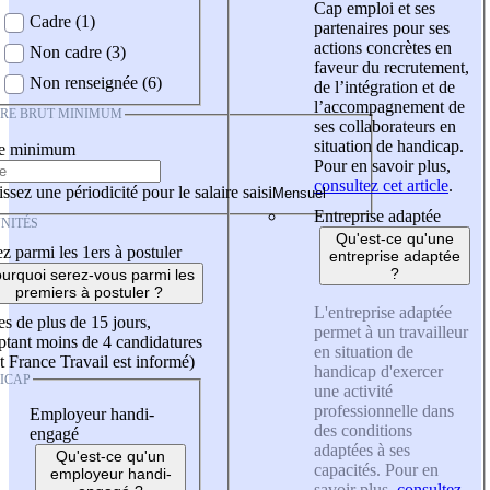
Cap emploi et ses
Cadre (1)
partenaires pour ses
actions concrètes en
Non cadre (3)
faveur du recrutement,
Non renseignée (6)
de l’intégration et de
l’accompagnement de
IRE BRUT MINIMUM
ses collaborateurs en
situation de handicap.
re minimum
Pour en savoir plus,
consultez cet article
.
ssez une périodicité pour le salaire saisi
Entreprise adaptée
NITÉS
Qu'est-ce qu'une
z parmi les 1ers à postuler
entreprise adaptée
?
urquoi serez-vous parmi les
premiers à postuler ?
L'entreprise adaptée
es de plus de 15 jours,
permet à un travailleur
tant moins de 4 candidatures
en situation de
t France Travail est informé)
handicap d'exercer
ICAP
une activité
professionnelle dans
Employeur handi-
des conditions
engagé
adaptées à ses
Qu'est-ce qu'un
capacités. Pour en
employeur handi-
savoir plus,
consultez