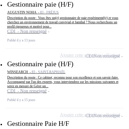
Gestionnaire paie (H/F)
AUGUSTIN NOHA -
83 - FRÉJUS
Description du poste : Vous êtes un(e) gestionnaire de paie expérimenté(e) et vous
cherchez un environnement de travail convivial et familial ? Nous recherchons un
profil rigoureux et motivé pour...
CDI - Non renseigné
Publié il y a 13 jours
Ajouter cette offre à ma sélection
CDI
Non renseigné
Gestionnaire paie (H/F)
WINSEARCH -
83 - SAINT-RAPHAËL
Description du poste : Ce cabinet, reconnu pour son excellence et son savoir-faire.
Accompagné par l'un des experts, vous interviendrez sur les missions suivantes et
serez en mesure de Gérer un...
CDI - Non renseigné
Publié il y a 15 jours
Ajouter cette offre à ma sélection
CDI
Non renseigné
Gestionnaire Paie H/F