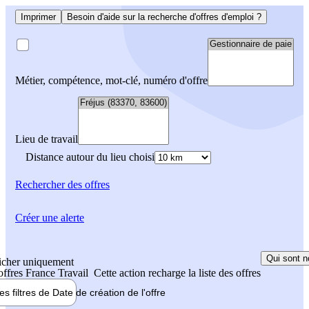
Imprimer
Besoin d'aide sur la recherche d'offres d'emploi ?
Métier, compétence, mot-clé, numéro d'offre
Lieu de travail
Distance autour du lieu choisi
Rechercher
des offres
Créer une alerte
Qui sont n
icher uniquement
 offres France Travail
Cette action recharge la liste des offres
les filtres de
Date de création
de l'offre