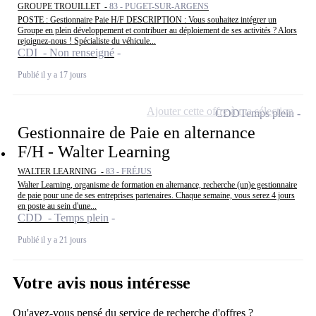
GROUPE TROUILLET -
83 - PUGET-SUR-ARGENS
POSTE : Gestionnaire Paie H/F DESCRIPTION : Vous souhaitez intégrer un
Groupe en plein développement et contribuer au déploiement de ses activités ? Alors
rejoignez-nous ! Spécialiste du véhicule...
CDI - Non renseigné
Publié il y a 17 jours
Ajouter cette offre à ma sélection
CDD
Temps plein
Gestionnaire de Paie en alternance
F/H - Walter Learning
WALTER LEARNING -
83 - FRÉJUS
Walter Learning, organisme de formation en alternance, recherche (un)e gestionnaire
de paie pour une de ses entreprises partenaires. Chaque semaine, vous serez 4 jours
en poste au sein d'une...
CDD - Temps plein
Publié il y a 21 jours
Votre avis nous intéresse
Qu'avez-vous pensé du service de recherche d'offres ?