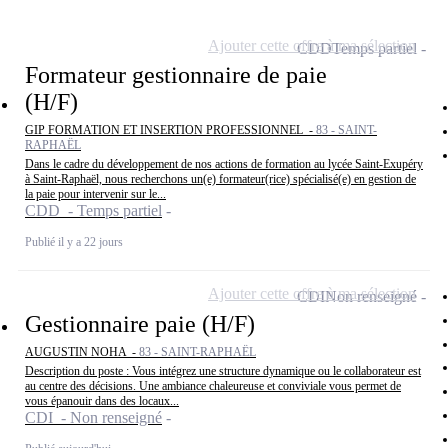
Ajouter cette offre à ma sélection
CDD
Temps partiel
Formateur gestionnaire de paie
(H/F)
GIP FORMATION ET INSERTION PROFESSIONNEL -
83 - SAINT-
RAPHAËL
Dans le cadre du développement de nos actions de formation au lycée Saint-Exupéry
à Saint-Raphaël, nous recherchons un(e) formateur(rice) spécialisé(e) en gestion de
la paie pour intervenir sur le...
CDD - Temps partiel
Publié il y a 22 jours
Ajouter cette offre à ma sélection
CDI
Non renseigné
Gestionnaire paie (H/F)
AUGUSTIN NOHA -
83 - SAINT-RAPHAËL
Description du poste : Vous intégrez une structure dynamique ou le collaborateur est
au centre des décisions. Une ambiance chaleureuse et conviviale vous permet de
vous épanouir dans des locaux...
CDI - Non renseigné