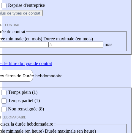
Reprise d'entreprise
plus
de types de contrat
 DE CONTRAT
ée de contrat
ée minimale (en mois)
Durée maximale (en mois)
mois
er
le filtre du type de contrat
les filtres de
Durée hebdo
madaire
 hebdomadaire
Temps plein (1)
Temps partiel (1)
Non renseignée (8)
 HEBDOMADAIRE
cisez la durée hebdomadaire :
ée minimale (en heure)
Durée maximale (en heure)