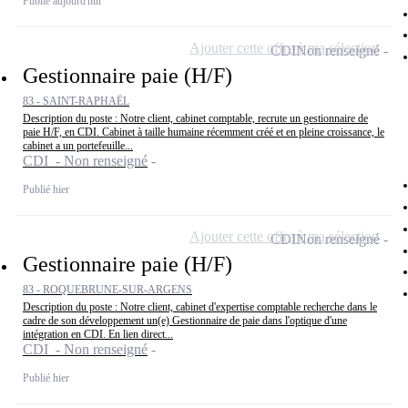
Publié aujourd'hui
Ajouter cette offre à ma sélection
CDI
Non renseigné
Gestionnaire paie (H/F)
83 - SAINT-RAPHAËL
Description du poste : Notre client, cabinet comptable, recrute un gestionnaire de
paie H/F, en CDI. Cabinet à taille humaine récemment créé et en pleine croissance, le
cabinet a un portefeuille...
CDI - Non renseigné
Publié hier
Ajouter cette offre à ma sélection
CDI
Non renseigné
Gestionnaire paie (H/F)
83 - ROQUEBRUNE-SUR-ARGENS
Description du poste : Notre client, cabinet d'expertise comptable recherche dans le
cadre de son développement un(e) Gestionnaire de paie dans l'optique d'une
intégration en CDI. En lien direct...
CDI - Non renseigné
Publié hier