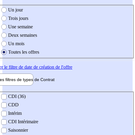
e création de l'offre
Un jour
Trois jours
Une semaine
Deux semaines
Un mois
Toutes les offres
er
le filtre de date de création de l'offre
les filtres de types de
Contrat
de contrat
CDI (36)
CDD
Intérim
CDI Intérimaire
Saisonnier