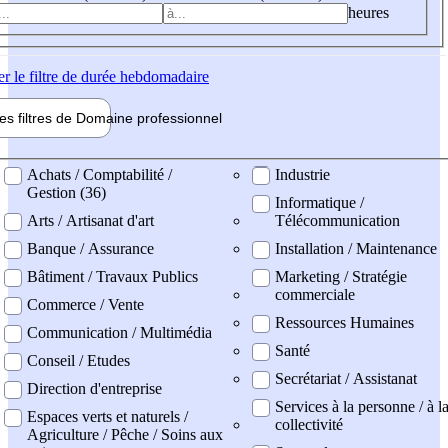
heures
er
le filtre de durée hebdomadaire
les filtres de
Domaine pro
fessionnel
ne professionel
Achats / Comptabilité /
Industrie
Gestion (36)
Informatique /
Arts / Artisanat d'art
Télécommunication
Banque / Assurance
Installation / Maintenance
Bâtiment / Travaux Publics
Marketing / Stratégie
commerciale
Commerce / Vente
Ressources Humaines
Communication / Multimédia
Santé
Conseil / Etudes
Secrétariat / Assistanat
Direction d'entreprise
Services à la personne / à l
Espaces verts et naturels /
collectivité
Agriculture / Pêche / Soins aux