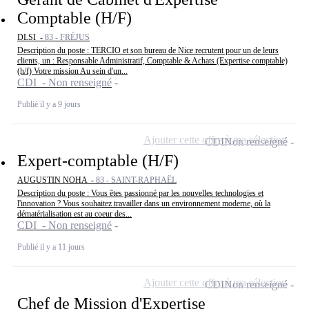
Comptable (H/F)
DLSI -
83 - FRÉJUS
Description du poste : TERCIO et son bureau de Nice recrutent pour un de leurs
clients, un : Responsable Administratif, Comptable & Achats (Expertise comptable)
(h/f) Votre mission Au sein d'un...
CDI - Non renseigné
Publié il y a 9 jours
Ajouter cette offre à ma sélection
CDI
Non renseigné
Expert-comptable (H/F)
AUGUSTIN NOHA -
83 - SAINT-RAPHAËL
Description du poste : Vous êtes passionné par les nouvelles technologies et
l'innovation ? Vous souhaitez travailler dans un environnement moderne, où la
dématérialisation est au coeur des...
CDI - Non renseigné
Publié il y a 11 jours
Ajouter cette offre à ma sélection
CDI
Non renseigné
Chef de Mission d'Expertise