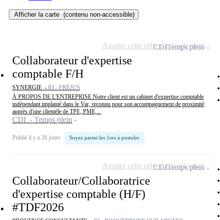
Afficher la carte
(contenu non-accessible)
Ajouter cette offre à ma sélection
CDI
Temps plein
Collaborateur d'expertise
comptable F/H
SYNERGIE -
83 - FRÉJUS
À PROPOS DE L'ENTREPRISE Notre client est un cabinet d'expertise comptable
indépendant implanté dans le Var, reconnu pour son accompagnement de proximité
auprès d'une clientèle de TPE, PME,...
CDI - Temps plein
Publié il y a 28 jours
Soyez parmi les 1ers à postuler
Ajouter cette offre à ma sélection
CDI
Temps plein
Collaborateur/Collaboratrice
d'expertise comptable (H/F)
#TDF2026