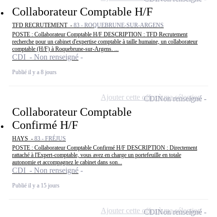
Collaborateur Comptable H/F
TFD RECRUTEMENT -
83 - ROQUEBRUNE-SUR-ARGENS
POSTE : Collaborateur Comptable H/F DESCRIPTION : TFD Recrutement
recherche pour un cabinet d'expertise comptable à taille humaine, un collaborateur
comptable (H/F) à Roquebrune-sur-Argens. ...
CDI - Non renseigné
Publié il y a 8 jours
Ajouter cette offre à ma sélection
CDI
Non renseigné
Collaborateur Comptable
Confirmé H/F
HAYS -
83 - FRÉJUS
POSTE : Collaborateur Comptable Confirmé H/F DESCRIPTION : Directement
rattaché à l'Expert-comptable, vous avez en charge un portefeuille en totale
autonomie et accompagnez le cabinet dans son...
CDI - Non renseigné
Publié il y a 15 jours
Ajouter cette offre à ma sélection
CDI
Non renseigné