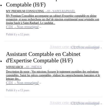
Comptable (H/F)
MY PREMIUM CONSULTING -
83 - SAINT-RAPHAËL
My Premium Consulting accompagne un cabinet d'expertise comptable en pleine
expansion, et nous recherchons un chef de mission expérimenté pour rejoindre son
équipe basée à Saint-Raphael. Le candidat...
CDI - Non renseigné
Publié il y a 12 jours
Ajouter cette offre à ma sélection
CDI
Non renseigné
Assistant Comptable en Cabinet
d'Expertise Comptable (H/F)
WINSEARCH -
83 - FRÉJUS
Description du poste : Vos missions Assurer le traitement quotidien des opérations
comptables. Saisir les pièces comptables, réaliser les rapprochements bancaires et le
lettrage des...
CDI - Non renseigné
Publié il y a 13 jours
Ajouter cette offre à ma sélection
CDI
Non renseigné