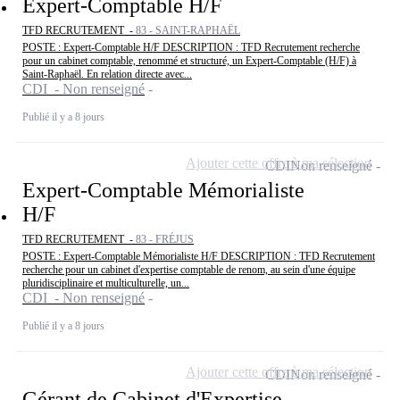
Expert-Comptable H/F
TFD RECRUTEMENT -
83 - SAINT-RAPHAËL
POSTE : Expert-Comptable H/F DESCRIPTION : TFD Recrutement recherche
pour un cabinet comptable, renommé et structuré, un Expert-Comptable (H/F) à
Saint-Raphaël. En relation directe avec...
CDI - Non renseigné
Publié il y a 8 jours
Ajouter cette offre à ma sélection
CDI
Non renseigné
Expert-Comptable Mémorialiste
H/F
TFD RECRUTEMENT -
83 - FRÉJUS
POSTE : Expert-Comptable Mémorialiste H/F DESCRIPTION : TFD Recrutement
recherche pour un cabinet d'expertise comptable de renom, au sein d'une équipe
pluridisciplinaire et multiculturelle, un...
CDI - Non renseigné
Publié il y a 8 jours
Ajouter cette offre à ma sélection
CDI
Non renseigné
Gérant de Cabinet d'Expertise