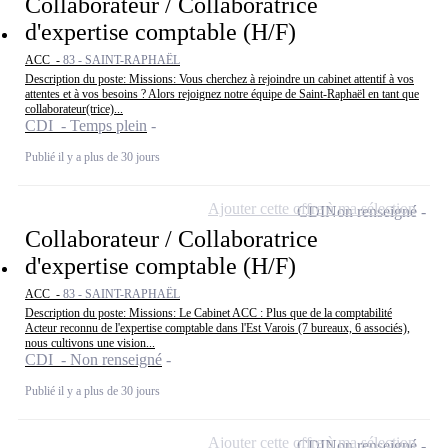
Collaborateur / Collaboratrice
d'expertise comptable (H/F)
ACC -
83 - SAINT-RAPHAËL
Description du poste: Missions: Vous cherchez à rejoindre un cabinet attentif à vos
attentes et à vos besoins ? Alors rejoignez notre équipe de Saint-Raphaël en tant que
collaborateur(trice)...
CDI - Temps plein
Publié il y a plus de 30 jours
Ajouter cette offre à ma sélection
CDI
Non renseigné
Collaborateur / Collaboratrice
d'expertise comptable (H/F)
ACC -
83 - SAINT-RAPHAËL
Description du poste: Missions: Le Cabinet ACC : Plus que de la comptabilité
Acteur reconnu de l'expertise comptable dans l'Est Varois (7 bureaux, 6 associés),
nous cultivons une vision...
CDI - Non renseigné
Publié il y a plus de 30 jours
Ajouter cette offre à ma sélection
CDI
Non renseigné