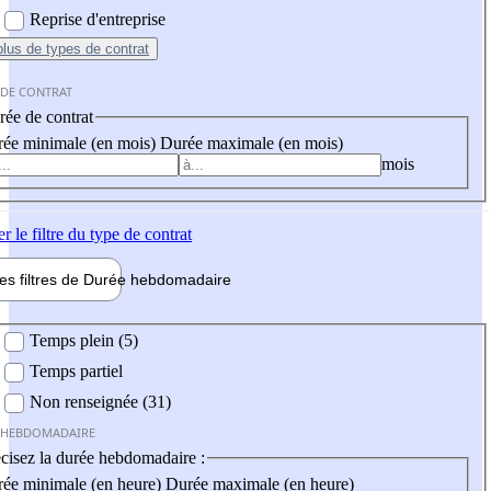
Reprise d'entreprise
plus
de types de contrat
 DE CONTRAT
ée de contrat
ée minimale (en mois)
Durée maximale (en mois)
mois
er
le filtre du type de contrat
les filtres de
Durée hebdo
madaire
 hebdomadaire
Temps plein (5)
Temps partiel
Non renseignée (31)
 HEBDOMADAIRE
cisez la durée hebdomadaire :
ée minimale (en heure)
Durée maximale (en heure)