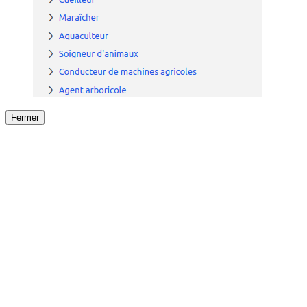
Fermer
Fermer
le détail de l'offre
/
Offre
sur
Offre précéden