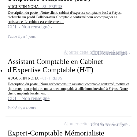
AUGUSTIN NOHA -
83 - FRÉJUS
Description du poste : Notre client, cabinet d'expertise comptable basé à Fréjus,
recherche un profil Collaborateur Comptable confirmé pour accompagner sa
croissance. Le cabinet est entièrement...
CDI - Non renseigné
Publié il y a 4 jours
Ajouter cette offre à ma sélection
CDI
Non renseigné
Assistant Comptable en Cabinet
d'Expertise Comptable (H/F)
AUGUSTIN NOHA -
83 - FRÉJUS
Description du poste : Nous recherchons un assistant comptable confirmé, motivé et
rigoureux pour rejoindre un cabinet comptable à taille humaine situé à Fréjus. Notre
client, implanté localement,...
CDI - Non renseigné
Publié il y a 4 jours
Ajouter cette offre à ma sélection
CDI
Non renseigné
Expert-Comptable Mémorialiste