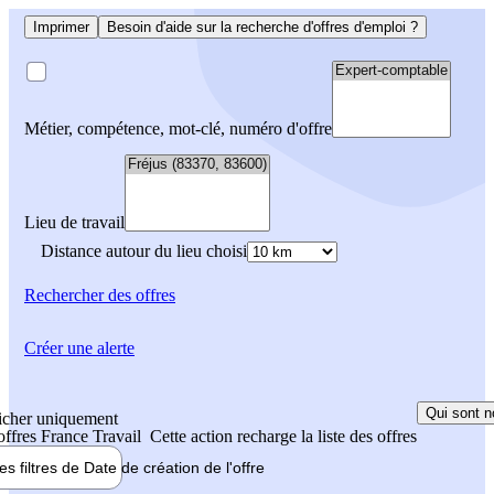
Imprimer
Besoin d'aide sur la recherche d'offres d'emploi ?
Métier, compétence, mot-clé, numéro d'offre
Lieu de travail
Distance autour du lieu choisi
Rechercher
des offres
Créer une alerte
Qui sont n
icher uniquement
 offres France Travail
Cette action recharge la liste des offres
les filtres de
Date de création
de l'offre