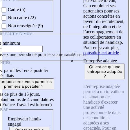
IFICATION
par France travail,
Cap emploi et ses
Cadre (5)
partenaires pour ses
actions concrètes en
Non cadre (22)
faveur du recrutement,
Non renseignée (9)
de l’intégration et de
l’accompagnement de
IRE BRUT MINIMUM
ses collaborateurs en
situation de handicap.
re minimum
Pour en savoir plus,
consultez cet article
.
ssez une périodicité pour le salaire saisi
Entreprise adaptée
NITÉS
Qu'est-ce qu'une
z parmi les 1ers à postuler
entreprise adaptée
résultats
?
urquoi serez-vous parmi les
L'entreprise adaptée
premiers à postuler ?
permet à un travailleur
es de plus de 15 jours,
en situation de
tant moins de 4 candidatures
handicap d'exercer
t France Travail est informé)
une activité
ICAP
professionnelle dans
des conditions
Employeur handi-
adaptées à ses
engagé
capacités. Pour en
Qu'est-ce qu'un