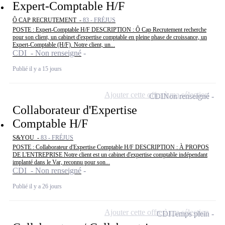
Expert-Comptable H/F
Ô CAP RECRUTEMENT -
83 - FRÉJUS
POSTE : Expert-Comptable H/F DESCRIPTION : Ô Cap Recrutement recherche
pour son client, un cabinet d'expertise comptable en pleine phase de croissance, un
Expert-Comptable (H/F). Notre client, un...
CDI - Non renseigné
Publié il y a 15 jours
Ajouter cette offre à ma sélection
CDI
Non renseigné
Collaborateur d'Expertise
Comptable H/F
S&YOU -
83 - FRÉJUS
POSTE : Collaborateur d'Expertise Comptable H/F DESCRIPTION : À PROPOS
DE L'ENTREPRISE Notre client est un cabinet d'expertise comptable indépendant
implanté dans le Var, reconnu pour son...
CDI - Non renseigné
Publié il y a 26 jours
Ajouter cette offre à ma sélection
CDI
Temps plein