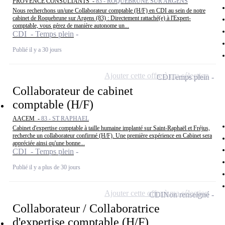
PROVENCE CONSULTANTS -
83 - ROQUEBRUNE SUR ARGENS
Nous recherchons un/une Collaborateur comptable (H/F) en CDI au sein de notre
cabinet de Roquebrune sur Argens (83) : Directement rattaché(e) à l'Expert-
comptable, vous gérez de manière autonome un...
CDI - Temps plein
Publié il y a 30 jours
Ajouter cette offre à ma sélection
CDI
Temps plein
Collaborateur de cabinet
comptable (H/F)
AACEM -
83 - ST RAPHAEL
Cabinet d'expertise comptable à taille humaine implanté sur Saint-Raphaël et Fréjus,
recherche un collaborateur confirmé (H/F). Une première expérience en Cabinet sera
appréciée ainsi qu'une bonne...
CDI - Temps plein
Publié il y a plus de 30 jours
Ajouter cette offre à ma sélection
CDI
Non renseigné
Collaborateur / Collaboratrice
d'expertise comptable (H/F)