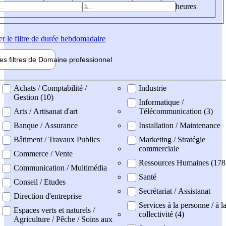
heures
er
le filtre de durée hebdomadaire
les filtres de
Domaine pro
fessionnel
ne professionel
Achats / Comptabilité /
Industrie
Gestion (10)
Informatique /
Arts / Artisanat d'art
Télécommunication (3)
Banque / Assurance
Installation / Maintenance
Bâtiment / Travaux Publics
Marketing / Stratégie
commerciale
Commerce / Vente
Ressources Humaines (178
Communication / Multimédia
Santé
Conseil / Etudes
Secrétariat / Assistanat
Direction d'entreprise
Services à la personne / à l
Espaces verts et naturels /
collectivité (4)
Agriculture / Pêche / Soins aux