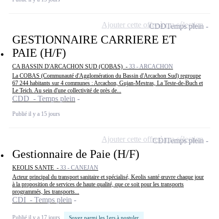
Ajouter cette offre à ma sélection
CDD
Temps plein
GESTIONNAIRE CARRIERE ET
PAIE (H/F)
CA BASSIN D'ARCACHON SUD (COBAS) -
33 - ARCACHON
La COBAS (Communauté d'Agglomération du Bassin d'Arcachon Sud) regroupe
67 244 habitants sur 4 communes : Arcachon, Gujan-Mestras, La Teste-de-Buch et
Le Teich. Au sein d'une collectivité de près de...
CDD - Temps plein
Publié il y a 15 jours
Ajouter cette offre à ma sélection
CDI
Temps plein
Gestionnaire de Paie (H/F)
KEOLIS SANTE -
33 - CANEJAN
Acteur principal du transport sanitaire et spécialisé, Keolis santé œuvre chaque jour
à la proposition de services de haute qualité, que ce soit pour les transports
programmés, les transports...
CDI - Temps plein
Publié il y a 17 jours
Soyez parmi les 1ers à postuler