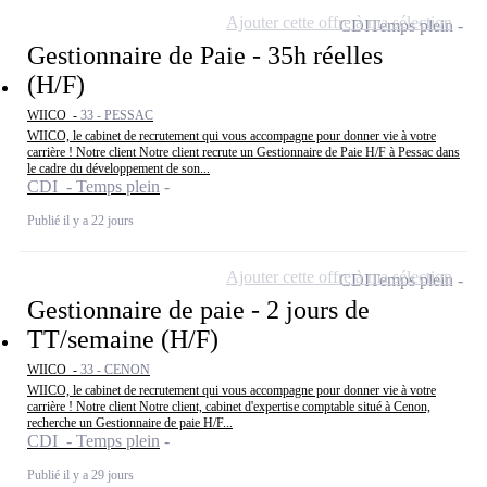
Ajouter cette offre à ma sélection
CDI
Temps plein
Gestionnaire de Paie - 35h réelles
(H/F)
WIICO -
33 - PESSAC
WIICO, le cabinet de recrutement qui vous accompagne pour donner vie à votre
carrière ! Notre client Notre client recrute un Gestionnaire de Paie H/F à Pessac dans
le cadre du développement de son...
CDI - Temps plein
Publié il y a 22 jours
Ajouter cette offre à ma sélection
CDI
Temps plein
Gestionnaire de paie - 2 jours de
TT/semaine (H/F)
WIICO -
33 - CENON
WIICO, le cabinet de recrutement qui vous accompagne pour donner vie à votre
carrière ! Notre client Notre client, cabinet d'expertise comptable situé à Cenon,
recherche un Gestionnaire de paie H/F...
CDI - Temps plein
Publié il y a 29 jours