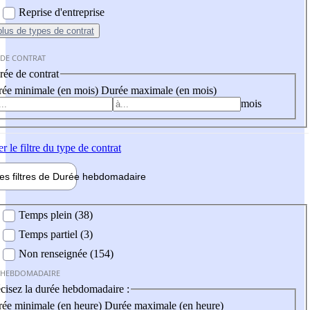
Reprise d'entreprise
plus
de types de contrat
 DE CONTRAT
ée de contrat
ée minimale (en mois)
Durée maximale (en mois)
mois
er
le filtre du type de contrat
les filtres de
Durée hebdo
madaire
 hebdomadaire
Temps plein (38)
Temps partiel (3)
Non renseignée (154)
 HEBDOMADAIRE
cisez la durée hebdomadaire :
ée minimale (en heure)
Durée maximale (en heure)