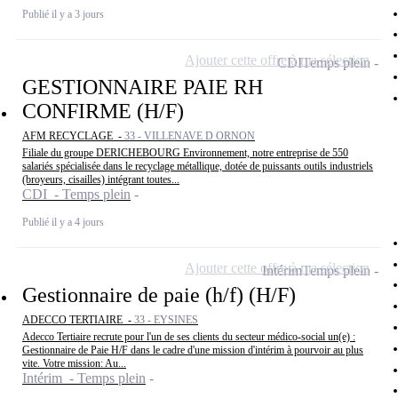
Publié il y a 3 jours
Ajouter cette offre à ma sélection
CDI
Temps plein
GESTIONNAIRE PAIE RH
CONFIRME (H/F)
AFM RECYCLAGE -
33 - VILLENAVE D ORNON
Filiale du groupe DERICHEBOURG Environnement, notre entreprise de 550
salariés spécialisée dans le recyclage métallique, dotée de puissants outils industriels
(broyeurs, cisailles) intégrant toutes...
CDI - Temps plein
Publié il y a 4 jours
Ajouter cette offre à ma sélection
Intérim
Temps plein
Gestionnaire de paie (h/f) (H/F)
ADECCO TERTIAIRE -
33 - EYSINES
Adecco Tertiaire recrute pour l'un de ses clients du secteur médico-social un(e) :
Gestionnaire de Paie H/F dans le cadre d'une mission d'intérim à pourvoir au plus
vite. Votre mission: Au...
Intérim - Temps plein