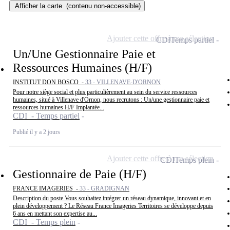
Afficher la carte
(contenu non-accessible)
Ajouter cette offre à ma sélection
CDI
Temps partiel
Un/Une Gestionnaire Paie et
Ressources Humaines (H/F)
INSTITUT DON BOSCO -
33 - VILLENAVE-D'ORNON
Pour notre siège social et plus particulièrement au sein du service ressources
humaines, situé à Villenave d'Ornon, nous recrutons : Un/une gestionnaire paie et
ressources humaines H/F Implantée...
CDI - Temps partiel
Publié il y a 2 jours
Ajouter cette offre à ma sélection
CDI
Temps plein
Gestionnaire de Paie (H/F)
FRANCE IMAGERIES -
33 - GRADIGNAN
Description du poste Vous souhaitez intégrer un réseau dynamique, innovant et en
plein développement ? Le Réseau France Imageries Territoires se développe depuis
6 ans en mettant son expertise au...
CDI - Temps plein