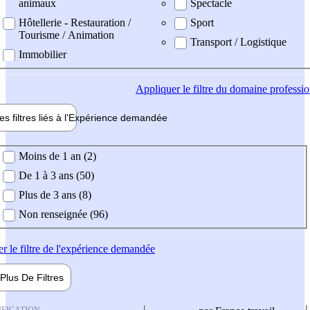
animaux
Spectacle
Hôtellerie - Restauration /
Sport
Tourisme / Animation
Transport / Logistique
Immobilier
Appliquer
le filtre du domaine professi
es filtres liés à l'
Expérience
demandée
ience demandée
Moins de 1 an (2)
De 1 à 3 ans (50)
Plus de 3 ans (8)
Non renseignée (96)
er
le filtre de l'expérience demandée
Plus De
Filtres