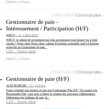
Publié il y a 29 jours
Ajouter cette offre à ma sélection
CDI
Temps plein
Gestionnaire de paie -
Intéressement / Participation (H/F)
WIICO -
33 - LIBOURNE
WIICO, le cabinet de recrutement qui vous accompagne pour donner vie à votre
carrière ! Notre client Notre client, cabinet d'expertise comptable situé à Libourne,
recherche un Gestionnaire de paie...
CDI - Temps plein
Publié il y a 29 jours
Ajouter cette offre à ma sélection
CDI
Temps plein
Gestionnaire de paie (H/F)
ALDI MARCHE -
33 - CESTAS
Venez rejoindre nos équipes en tant que Gestionnaire Paie H/F ! En soutien à la
Responsable Paie, vous avez à charge la création des nouveaux collaborateurs,
l'élaboration des bulletins de paie, la...
CDI - Temps plein