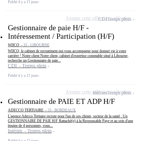
Publié il y a 15 jours
Ajouter cette offre à ma sélection
CDI
Temps plein
Gestionnaire de paie H/F -
Intéressement / Participation (H/F)
WIICO -
33 - LIBOURNE
WIICO, le cabinet de recrutement qui vous accompagne pour donner vie à votre
carrière ! Notre client Notre client, cabinet d'expertise comptable situé à Libourne,
recherche un Gestionnaire de paie...
CDI - Temps plein
Publié il y a 15 jours
Ajouter cette offre à ma sélection
Intérim
Temps plein
Gestionnaire de PAIE ET ADP H/F
ADECCO TERTIAIRE -
33 - BORDEAUX
L'agence Adecco Tertiaire recrute pour l'un de ses clients, secteur de la santé : Un
GESTIONNAIRE DE PAIE H/F Rattaché(e) à la Responsable Paye et au sein d'une
équipe de 4 personnes, vous...
Intérim - Temps plein
Publié il y a 15 jours