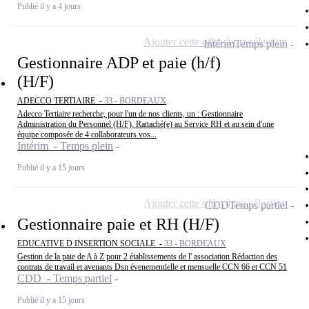
Publié il y a 4 jours
Ajouter cette offre à ma sélection
Intérim
Temps plein
Gestionnaire ADP et paie (h/f)
(H/F)
ADECCO TERTIAIRE -
33 - BORDEAUX
Adecco Tertiaire recherche, pour l'un de nos clients, un : Gestionnaire
Administration du Personnel (H/F). Rattaché(e) au Service RH et au sein d'une
équipe composée de 4 collaborateurs vos...
Intérim - Temps plein
Publié il y a 15 jours
Ajouter cette offre à ma sélection
CDD
Temps partiel
Gestionnaire paie et RH (H/F)
EDUCATIVE D INSERTION SOCIALE -
33 - BORDEAUX
Gestion de la paie de A à Z pour 2 établissements de l' association Rédaction des
contrats de travail et avenants Dsn évenementielle et mensuelle CCN 66 et CCN 51
CDD - Temps partiel
Publié il y a 15 jours