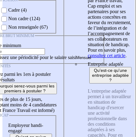
IFICATION
par France travail,
Cap emploi et ses
Cadre (4)
partenaires pour ses
actions concrètes en
Non cadre (124)
faveur du recrutement,
Non renseignée (67)
de l’intégration et de
l’accompagnement de
IRE BRUT MINIMUM
ses collaborateurs en
situation de handicap.
re minimum
Pour en savoir plus,
consultez cet article
.
ssez une périodicité pour le salaire saisi
Entreprise adaptée
NITÉS
Qu'est-ce qu'une
z parmi les 1ers à postuler
entreprise adaptée
résultats
?
urquoi serez-vous parmi les
L'entreprise adaptée
premiers à postuler ?
permet à un travailleur
es de plus de 15 jours,
en situation de
tant moins de 4 candidatures
handicap d'exercer
t France Travail est informé)
une activité
ICAP
professionnelle dans
des conditions
Employeur handi-
adaptées à ses
engagé
capacités. Pour en
Qu'est-ce qu'un