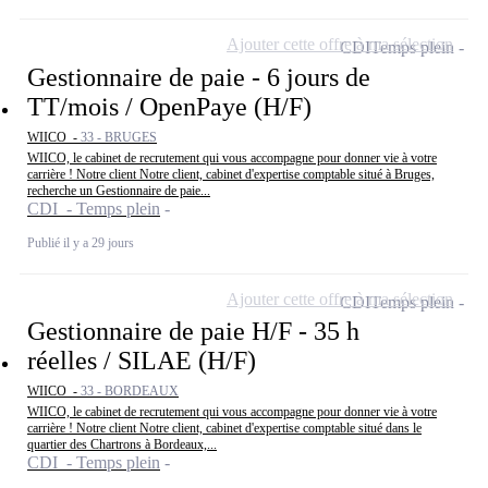
Ajouter cette offre à ma sélection
CDI
Temps plein
Gestionnaire de paie - 6 jours de
TT/mois / OpenPaye (H/F)
WIICO -
33 - BRUGES
WIICO, le cabinet de recrutement qui vous accompagne pour donner vie à votre
carrière ! Notre client Notre client, cabinet d'expertise comptable situé à Bruges,
recherche un Gestionnaire de paie...
CDI - Temps plein
Publié il y a 29 jours
Ajouter cette offre à ma sélection
CDI
Temps plein
Gestionnaire de paie H/F - 35 h
réelles / SILAE (H/F)
WIICO -
33 - BORDEAUX
WIICO, le cabinet de recrutement qui vous accompagne pour donner vie à votre
carrière ! Notre client Notre client, cabinet d'expertise comptable situé dans le
quartier des Chartrons à Bordeaux,...
CDI - Temps plein