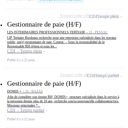
Ajouter cette offre à ma sélection
CDI
Temps plein
Gestionnaire de paie (H/F)
LES INTERIMAIRES PROFESSIONNELS TERTIAIR -
33 - PESSAC
LIP Tertiaire Bordeaux recherche pour une entreprise spécialisée dans les travaux
public, un(e) gestionnaire de paie. Contrat : - Sous la responsabilité de la
Responsable RH région et sous les...
CDI - Temps plein
Publié il y a 22 jours
Ajouter cette offre à ma sélection
CDI
Temps partiel
Gestionnaire de paie (H/F)
DOMIS + -
33 - BAZAS
Afin de compléter son équipe RH, DOMIS+, structure spécialisée dans le service à
la personne depuis plus de 10 ans, recherche son/sa nouveau/elle collaborateur/rice.
Missions principales *...
CDI - Temps partiel
Publié il y a 22 jours