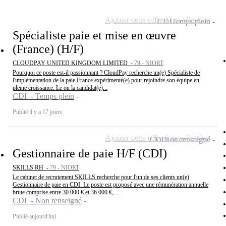
Ajouter cette offre à ma sélection
CDI
Temps plein
Spécialiste paie et mise en œuvre
(France) (H/F)
CLOUDPAY UNITED KINGDOM LIMITED -
79 - NIORT
Pourquoi ce poste est-il passionnant ? CloudPay recherche un(e) Spécialiste de
l'implémentation de la paie France expérimenté(e) pour rejoindre son équipe en
pleine croissance. Le ou la candidat(e)...
CDI - Temps plein
Publié il y a 17 jours
Ajouter cette offre à ma sélection
CDI
Non renseigné
Gestionnaire de paie H/F (CDI)
SKILLS RH -
79 - NIORT
Le cabinet de recrutement SKILLS recherche pour l'un de ses clients un(e)
Gestionnaire de paie en CDI. Le poste est proposé avec une rémunération annuelle
brute comprise entre 30 000 € et 36 000 €,...
CDI - Non renseigné
Publié aujourd'hui