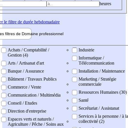
heures
er
le filtre de durée hebdomadaire
les filtres de
Domaine pro
fessionnel
ne professionel
Achats / Comptabilité /
Industrie
Gestion (4)
Informatique /
Arts / Artisanat d'art
Télécommunication
Banque / Assurance
Installation / Maintenance
Bâtiment / Travaux Publics
Marketing / Stratégie
commerciale
Commerce / Vente
Ressources Humaines (30)
Communication / Multimédia
Santé
Conseil / Etudes
Secrétariat / Assistanat
Direction d'entreprise
Services à la personne / à l
Espaces verts et naturels /
collectivité (2)
Agriculture / Pêche / Soins aux