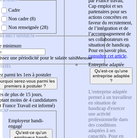
IFICATION
par France travail,
Cap emploi et ses
Cadre
partenaires pour ses
actions concrètes en
Non cadre (8)
faveur du recrutement,
Non renseignée (28)
de l’intégration et de
l’accompagnement de
IRE BRUT MINIMUM
ses collaborateurs en
situation de handicap.
re minimum
Pour en savoir plus,
consultez cet article
.
ssez une périodicité pour le salaire saisi
Entreprise adaptée
NITÉS
Qu'est-ce qu'une
z parmi les 1ers à postuler
entreprise adaptée
?
urquoi serez-vous parmi les
premiers à postuler ?
L'entreprise adaptée
es de plus de 15 jours,
permet à un travailleur
tant moins de 4 candidatures
en situation de
t France Travail est informé)
handicap d'exercer
ICAP
une activité
professionnelle dans
Employeur handi-
des conditions
engagé
adaptées à ses
Qu'est-ce qu'un
capacités. Pour en
employeur handi-