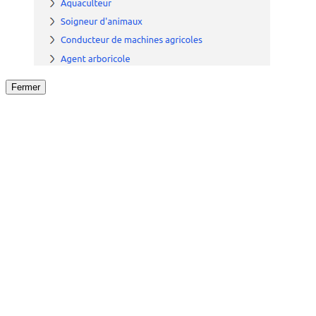
Fermer
Fermer
le détail de l'offre
/
Offre
sur
Offre précéden