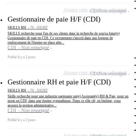
Ajouter cette offre à ma sélection
CDI
Non renseigné
Gestionnaire de paie H/F (CDI)
SKILLS RH -
79 - NIORT
SKILLS recherche pour l'un de ses clients dans la recherche de son/sa futur(e)
Gestionnaire de paie en CDI. Ce recrutement s'inscrit dans une logique de
renforcement de l'équipe en place afin...
CDI - Non renseigné
Publié il y a 2 jours
Ajouter cette offre à ma sélection
CDI
Non renseigné
Gestionnaire RH et paie H/F (CDI)
SKILLS RH -
79 - NIORT
Skills recherche pour une industrie partenaire un(e) Assistant(e) RH & Paie, pour un
poste en CDI, dans une équipe sympathique. Dans ce rôle clé, en binôme, vous
assurez la gestion administrative...
CDI - Non renseigné
Publié il y a 2 jours
Ajouter cette offre à ma sélection