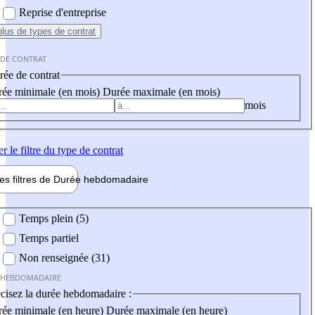
Reprise d'entreprise
plus
de types de contrat
 DE CONTRAT
ée de contrat
ée minimale (en mois)
Durée maximale (en mois)
mois
er
le filtre du type de contrat
les filtres de
Durée hebdo
madaire
 hebdomadaire
Temps plein (5)
Temps partiel
Non renseignée (31)
 HEBDOMADAIRE
cisez la durée hebdomadaire :
ée minimale (en heure)
Durée maximale (en heure)