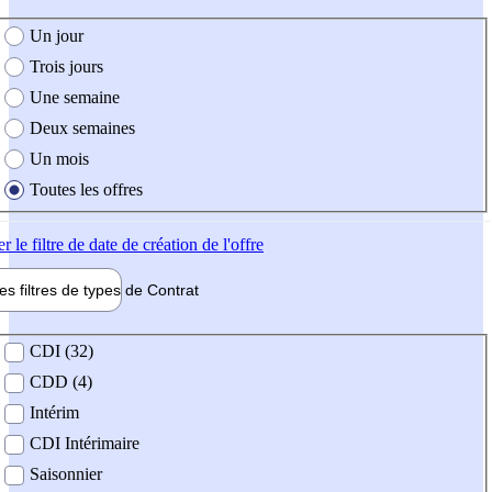
e création de l'offre
Un jour
Trois jours
Une semaine
Deux semaines
Un mois
Toutes les offres
er
le filtre de date de création de l'offre
les filtres de types de
Contrat
de contrat
CDI (32)
CDD (4)
Intérim
CDI Intérimaire
Saisonnier