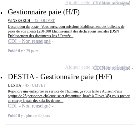
Ajouter cette offre à ma sélection
CDI
Non renseigné
Gestionnaire paie (H/F)
WINSEARCH -
45 - OLIVET
Description du poste : Vous aurez pour missions Etablissement des bulletins de
paies de vos clients (250-300 Etablissement des déclarations sociales (DSN
Etablissement des documents liés à l'entrée...
CDI - Non renseigné
Publié il y a 29 jours
Ajouter cette offre à ma sélection
CDI
Non renseigné
DESTIA - Gestionnaire paie (H/F)
DESTIA -
45 - OLIVET
Rejoindre une entreprise au service de l’humain, ça vous tente ? Au sein d'une
équipe de 25 personnes chaleureuse et dynamique, basée à Olivet (45) vous prenez
en charge la paie des salariés de nos...
CDI - Non renseigné
Publié il y a plus de 30 jours