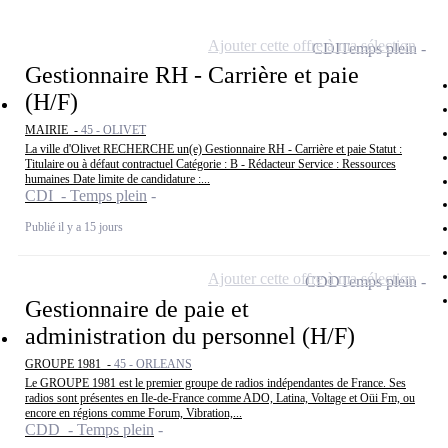
Ajouter cette offre à ma sélection
CDI
Temps plein
Gestionnaire RH - Carrière et paie
(H/F)
MAIRIE -
45 - OLIVET
La ville d'Olivet RECHERCHE un(e) Gestionnaire RH - Carrière et paie Statut :
Titulaire ou à défaut contractuel Catégorie : B - Rédacteur Service : Ressources
humaines Date limite de candidature :...
CDI - Temps plein
Publié il y a 15 jours
Ajouter cette offre à ma sélection
CDD
Temps plein
Gestionnaire de paie et
administration du personnel (H/F)
GROUPE 1981 -
45 - ORLEANS
Le GROUPE 1981 est le premier groupe de radios indépendantes de France. Ses
radios sont présentes en Ile-de-France comme ADO, Latina, Voltage et Oüi Fm, ou
encore en régions comme Forum, Vibration,...
CDD - Temps plein