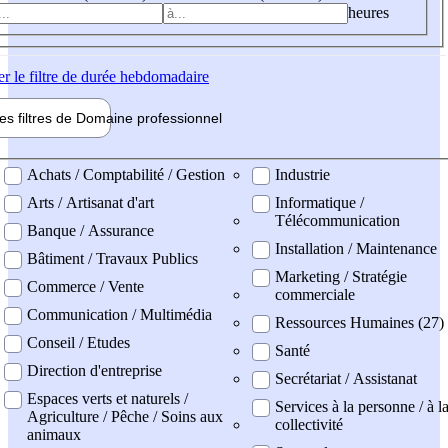
heures
er
le filtre de durée hebdomadaire
les filtres de
Domaine pro
fessionnel
ne professionel
Achats / Comptabilité / Gestion
Industrie
Arts / Artisanat d'art
Informatique /
Télécommunication
Banque / Assurance
Installation / Maintenance
Bâtiment / Travaux Publics
Marketing / Stratégie
Commerce / Vente
commerciale
Communication / Multimédia
Ressources Humaines (27)
Conseil / Etudes
Santé
Direction d'entreprise
Secrétariat / Assistanat
Espaces verts et naturels /
Services à la personne / à l
Agriculture / Pêche / Soins aux
collectivité
animaux