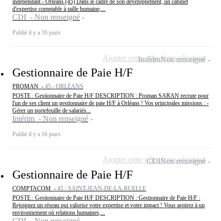
indépendant - Orléans (45) Dans le cadre de son développement, un cabinet
d'expertise comptable à taille humaine,...
CDI - Non renseigné
Publié il y a 16 jours
Ajouter cette offre à ma sélection
Intérim
Non renseigné
Gestionnaire de Paie H/F
PROMAN -
45 - ORLÉANS
POSTE : Gestionnaire de Paie H/F DESCRIPTION : Proman SARAN recrute pour
l'un de ses client un gestionnaire de paie H/F à Orléans ! Vos principales missions : -
Gérer un portefeuille de salariés...
Intérim - Non renseigné
Publié il y a 16 jours
Ajouter cette offre à ma sélection
CDI
Non renseigné
Gestionnaire de Paie H/F
COMPTACOM -
45 - SAINT-JEAN-DE-LA-RUELLE
POSTE : Gestionnaire de Paie H/F DESCRIPTION : Gestionnaire de Paie H/F :
Rejoignez un réseau qui valorise votre expertise et votre impact ! Vous aspirez à un
environnement où relations humaines,...
CDI - Non renseigné