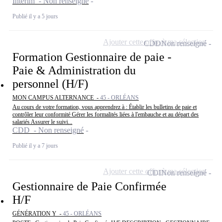
Intérim - Non renseigné
Publié il y a 5 jours
Ajouter cette offre à ma sélection
CDD
Non renseigné
Formation Gestionnaire de paie -
Paie & Administration du
personnel (H/F)
MON CAMPUS ALTERNANCE -
45 - ORLÉANS
Au cours de votre formation, vous apprendrez à : Établir les bulletins de paie et
contrôler leur conformité Gérer les formalités liées à l'embauche et au départ des
salariés Assurer le suivi...
CDD - Non renseigné
Publié il y a 7 jours
Ajouter cette offre à ma sélection
CDI
Non renseigné
Gestionnaire de Paie Confirmée
H/F
GÉNÉRATION Y -
45 - ORLÉANS