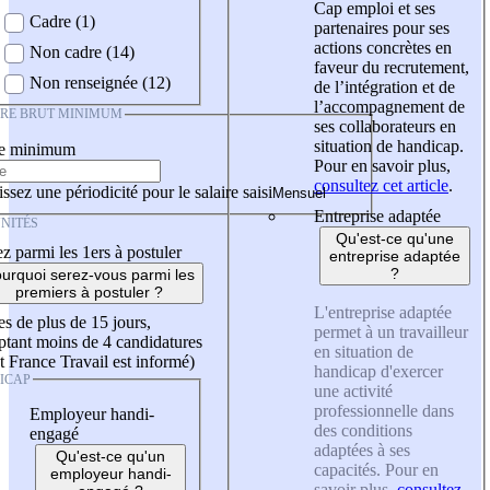
Cap emploi et ses
Cadre (1)
partenaires pour ses
actions concrètes en
Non cadre (14)
faveur du recrutement,
Non renseignée (12)
de l’intégration et de
l’accompagnement de
IRE BRUT MINIMUM
ses collaborateurs en
situation de handicap.
re minimum
Pour en savoir plus,
consultez cet article
.
ssez une périodicité pour le salaire saisi
Entreprise adaptée
NITÉS
Qu'est-ce qu'une
z parmi les 1ers à postuler
entreprise adaptée
?
urquoi serez-vous parmi les
premiers à postuler ?
L'entreprise adaptée
es de plus de 15 jours,
permet à un travailleur
tant moins de 4 candidatures
en situation de
t France Travail est informé)
handicap d'exercer
ICAP
une activité
professionnelle dans
Employeur handi-
des conditions
engagé
adaptées à ses
Qu'est-ce qu'un
capacités. Pour en
employeur handi-
savoir plus,
consultez