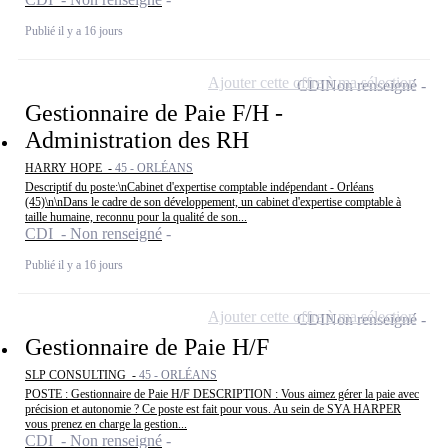
Publié il y a 16 jours
Ajouter cette offre à ma sélection
CDI
Non renseigné
Gestionnaire de Paie F/H -
Administration des RH
HARRY HOPE -
45 - ORLÉANS
Descriptif du poste:\nCabinet d'expertise comptable indépendant - Orléans
(45)\n\nDans le cadre de son développement, un cabinet d'expertise comptable à
taille humaine, reconnu pour la qualité de son...
CDI - Non renseigné
Publié il y a 16 jours
Ajouter cette offre à ma sélection
CDI
Non renseigné
Gestionnaire de Paie H/F
SLP CONSULTING -
45 - ORLÉANS
POSTE : Gestionnaire de Paie H/F DESCRIPTION : Vous aimez gérer la paie avec
précision et autonomie ? Ce poste est fait pour vous. Au sein de SYA HARPER
vous prenez en charge la gestion...
CDI - Non renseigné