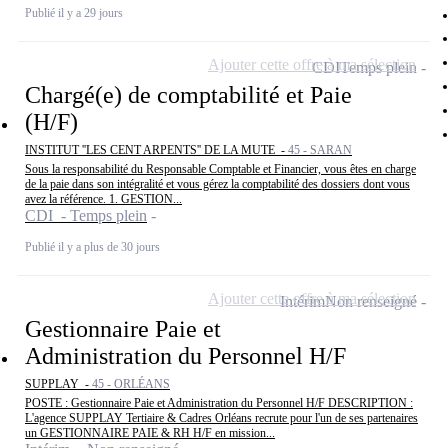
Publié il y a 29 jours
Ajouter cette offre à ma sélection
CDI
Temps plein
Chargé(e) de comptabilité et Paie
(H/F)
INSTITUT ''LES CENT ARPENTS'' DE LA MUTE -
45 - SARAN
Sous la responsabilité du Responsable Comptable et Financier, vous êtes en charge
de la paie dans son intégralité et vous gérez la comptabilité des dossiers dont vous
avez la référence. 1. GESTION...
CDI - Temps plein
Publié il y a plus de 30 jours
Ajouter cette offre à ma sélection
Intérim
Non renseigné
Gestionnaire Paie et
Administration du Personnel H/F
SUPPLAY -
45 - ORLÉANS
POSTE : Gestionnaire Paie et Administration du Personnel H/F DESCRIPTION :
L'agence SUPPLAY Tertiaire & Cadres Orléans recrute pour l'un de ses partenaires
un GESTIONNAIRE PAIE & RH H/F en mission...