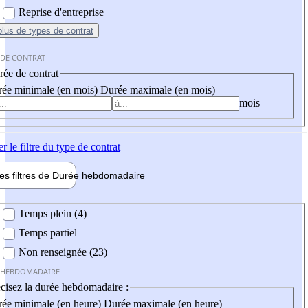
Reprise d'entreprise
plus
de types de contrat
 DE CONTRAT
ée de contrat
ée minimale (en mois)
Durée maximale (en mois)
mois
er
le filtre du type de contrat
les filtres de
Durée hebdo
madaire
 hebdomadaire
Temps plein (4)
Temps partiel
Non renseignée (23)
 HEBDOMADAIRE
cisez la durée hebdomadaire :
ée minimale (en heure)
Durée maximale (en heure)