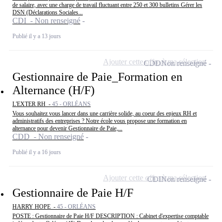
de salaire, avec une charge de travail fluctuant entre 250 et 300 bulletins Gérer les
DSN (Déclarations Sociales...
CDI - Non renseigné
Publié il y a 13 jours
Ajouter cette offre à ma sélection
CDD
Non renseigné
Gestionnaire de Paie_Formation en
Alternance (H/F)
L'EXTER RH -
45 - ORLÉANS
Vous souhaitez vous lancer dans une carrière solide, au coeur des enjeux RH et
administratifs des entreprises ? Notre école vous propose une formation en
alternance pour devenir Gestionnaire de Paie,...
CDD - Non renseigné
Publié il y a 16 jours
Ajouter cette offre à ma sélection
CDI
Non renseigné
Gestionnaire de Paie H/F
HARRY HOPE -
45 - ORLÉANS
POSTE : Gestionnaire de Paie H/F DESCRIPTION : Cabinet d'expertise comptable