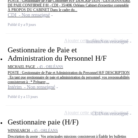
POSTE : Gestionnaire de Paie Confirmée H/F DESCRIPTION : GESTIONNAIRE
DE PAIE CONFIRMÉ F/H - CDI - 35/40K Orléans Cabinet d'expertise comptable
À PROPOS DU CABINET Dans le cadre du...
CDI - Non renseigné
Publié il y a 9 jours
Ajouter cette offre à ma sélection
Intérim
Non renseigné
Gestionnaire de Paie et
Administration du Personnel H/F
MICHAEL PAGE -
45 - ORLÉANS
POSTE : Gestionnaire de Paie et Administration du Personnel H/F DESCRIPTION
: En tant que gestionnaire de paie et administration du personnel, vos responsabilités
consisteront à : * Préparer,...
Intérim - Non renseigné
Publié il y a 13 jours
Ajouter cette offre à ma sélection
CDI
Non renseigné
Gestionnaire paie (H/F)
WINSEARCH -
45 - ORLÉANS
Description du poste : Vos principales missions consisteront à Établir les bulletins