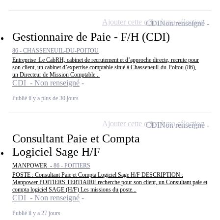
Ajouter cette offre à ma sélection
CDI
Non renseigné
Gestionnaire de Paie - F/H (CDI)
86 - CHASSENEUIL-DU-POITOU
Entreprise :Le CabRH, cabinet de recrutement et d’approche directe, recrute pour
son client, un cabinet d’expertise comptable situé à Chasseneuil-du-Poitou (86),
un Directeur de Mission Comptable...
CDI - Non renseigné
Publié il y a plus de 30 jours
Ajouter cette offre à ma sélection
CDI
Non renseigné
Consultant Paie et Compta
Logiciel Sage H/F
MANPOWER -
86 - POITIERS
POSTE : Consultant Paie et Compta Logiciel Sage H/F DESCRIPTION :
Manpower POITIERS TERTIAIRE recherche pour son client, un Consultant paie et
compta logiciel SAGE (H/F) Les missions du poste...
CDI - Non renseigné
Publié il y a 27 jours