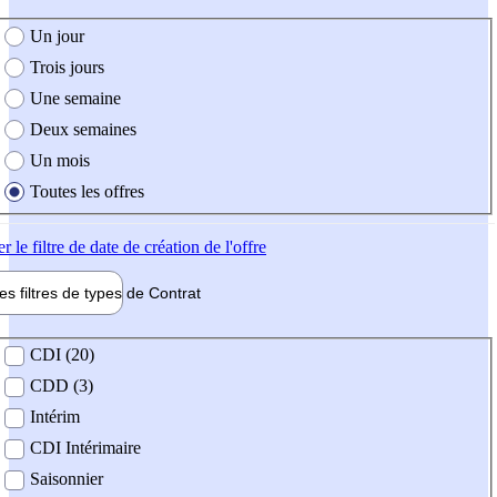
e création de l'offre
Un jour
Trois jours
Une semaine
Deux semaines
Un mois
Toutes les offres
er
le filtre de date de création de l'offre
les filtres de types de
Contrat
de contrat
CDI (20)
CDD (3)
Intérim
CDI Intérimaire
Saisonnier