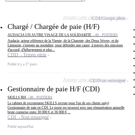
Ajouter cette offre à ma sélection
CDD
Temps plein
Chargé / Chargée de paie (H/F)
AUDACIA UN AUTRE VISAGE DE LA SOLIDARITE -
86 - POITIERS
Audacia, acteur référence de la Vienne, de la Charente, des Deux Sèvres, et du
Limousin, s'engage au quotidien, pour défendre une cause, à travers des missions
d'accueil, d'hébergement et plus...
CDD - Temps plein
Publié il y a 27 jours
Ajouter cette offre à ma sélection
CDI
Non renseigné
Gestionnaire de paie H/F (CDI)
SKILLS RH -
86 - POITIERS
Le cabinet de recrutement SKILLS recrute pour l'un de ses clients un(e)
Gestionnaire de paie en CDI. Le poste est proposé avec une rémunération annuelle
brute comprise entre 30 000 € et 36 000 €,...
CDI - Non renseigné
Publié aujourd'hui