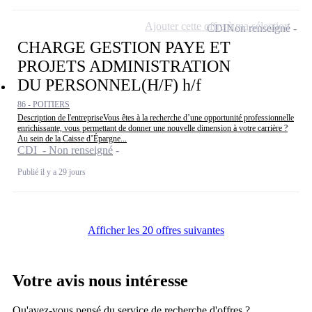
Ajouter cette offre à ma sélection
CDI
Non renseigné
CHARGE GESTION PAYE ET
PROJETS ADMINISTRATION
DU PERSONNEL(H/F) h/f
86 - POITIERS
Description de l'entrepriseVous êtes à la recherche d’une opportunité professionnelle
enrichissante, vous permettant de donner une nouvelle dimension à votre carrière ?
Au sein de la Caisse d’Épargne...
CDI - Non renseigné
Publié il y a 29 jours
Afficher les 20 offres suivantes
Votre avis nous intéresse
Qu'avez-vous pensé du service de recherche d'offres ?