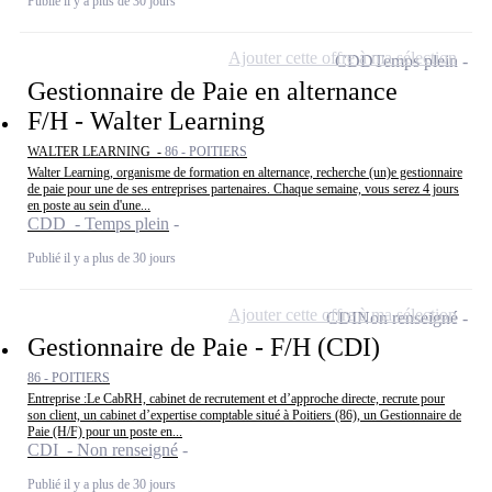
Publié il y a plus de 30 jours
Ajouter cette offre à ma sélection
CDD
Temps plein
Gestionnaire de Paie en alternance
F/H - Walter Learning
WALTER LEARNING -
86 - POITIERS
Walter Learning, organisme de formation en alternance, recherche (un)e gestionnaire
de paie pour une de ses entreprises partenaires. Chaque semaine, vous serez 4 jours
en poste au sein d'une...
CDD - Temps plein
Publié il y a plus de 30 jours
Ajouter cette offre à ma sélection
CDI
Non renseigné
Gestionnaire de Paie - F/H (CDI)
86 - POITIERS
Entreprise :Le CabRH, cabinet de recrutement et d’approche directe, recrute pour
son client, un cabinet d’expertise comptable situé à Poitiers (86), un Gestionnaire de
Paie (H/F) pour un poste en...
CDI - Non renseigné
Publié il y a plus de 30 jours