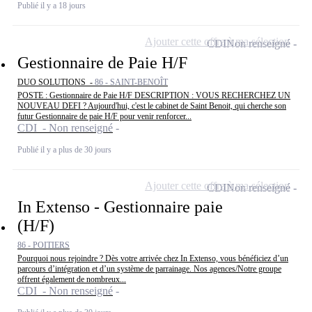
Publié il y a 18 jours
Ajouter cette offre à ma sélection
CDI
Non renseigné
Gestionnaire de Paie H/F
DUO SOLUTIONS -
86 - SAINT-BENOÎT
POSTE : Gestionnaire de Paie H/F DESCRIPTION : VOUS RECHERCHEZ UN
NOUVEAU DEFI ? Aujourd'hui, c'est le cabinet de Saint Benoit, qui cherche son
futur Gestionnaire de paie H/F pour venir renforcer...
CDI - Non renseigné
Publié il y a plus de 30 jours
Ajouter cette offre à ma sélection
CDI
Non renseigné
In Extenso - Gestionnaire paie
(H/F)
86 - POITIERS
Pourquoi nous rejoindre ? Dès votre arrivée chez In Extenso, vous bénéficiez d’un
parcours d’intégration et d’un système de parrainage. Nos agences/Notre groupe
offrent également de nombreux...
CDI - Non renseigné