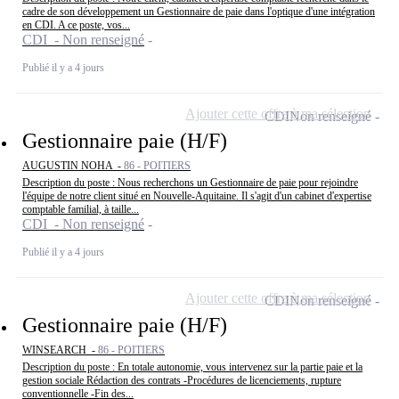
cadre de son développement un Gestionnaire de paie dans l'optique d'une intégration
en CDI. A ce poste, vos...
CDI - Non renseigné
Publié il y a 4 jours
Ajouter cette offre à ma sélection
CDI
Non renseigné
Gestionnaire paie (H/F)
AUGUSTIN NOHA -
86 - POITIERS
Description du poste : Nous recherchons un Gestionnaire de paie pour rejoindre
l'équipe de notre client situé en Nouvelle-Aquitaine. Il s'agit d'un cabinet d'expertise
comptable familial, à taille...
CDI - Non renseigné
Publié il y a 4 jours
Ajouter cette offre à ma sélection
CDI
Non renseigné
Gestionnaire paie (H/F)
WINSEARCH -
86 - POITIERS
Description du poste : En totale autonomie, vous intervenez sur la partie paie et la
gestion sociale Rédaction des contrats -Procédures de licenciements, rupture
conventionnelle -Fin des...