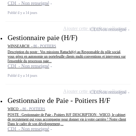
CDI - Non renseigné
Publié il y a 14 jours
Ajouter cette offre à ma sélection
CDI
Non renseigné
Gestionnaire paie (H/F)
WINSEARCH -
86 - POITIERS
Description du poste : Vos missions Rattaché(e) au Responsable du pôle social,
vous gérez en autonomie un portefeuille clients multi-conventions et intervenez sur
l'ensemble du processus paie...
CDI - Non renseigné
Publié il y a 14 jours
Ajouter cette offre à ma sélection
CDI
Non renseigné
Gestionnaire de Paie - Poitiers H/F
WIICO -
86 - POITIERS
POSTE : Gestionnaire de Paie - Poitiers H/F DESCRIPTION : WIICO, le cabinet
de recrutement qui vous accompagne pour donner vie à votre carrière ! Notre client
Dans le cadre de son développement,...
CDI - Non renseigné