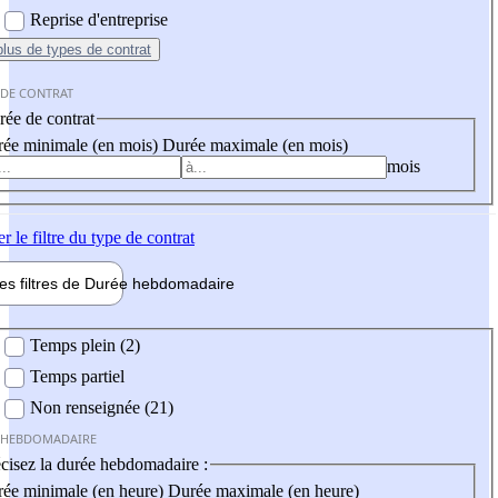
Reprise d'entreprise
plus
de types de contrat
 DE CONTRAT
ée de contrat
ée minimale (en mois)
Durée maximale (en mois)
mois
er
le filtre du type de contrat
les filtres de
Durée hebdo
madaire
 hebdomadaire
Temps plein (2)
Temps partiel
Non renseignée (21)
 HEBDOMADAIRE
cisez la durée hebdomadaire :
ée minimale (en heure)
Durée maximale (en heure)