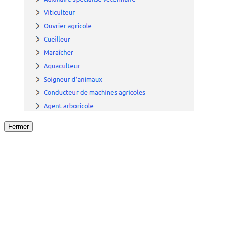
Fermer
Fermer
le détail de l'offre
/
Offre
sur
Offre précéden