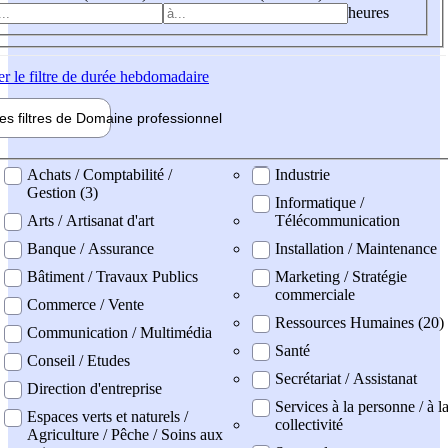
heures
er
le filtre de durée hebdomadaire
les filtres de
Domaine pro
fessionnel
ne professionel
Achats / Comptabilité /
Industrie
Gestion (3)
Informatique /
Arts / Artisanat d'art
Télécommunication
Banque / Assurance
Installation / Maintenance
Bâtiment / Travaux Publics
Marketing / Stratégie
commerciale
Commerce / Vente
Ressources Humaines (20)
Communication / Multimédia
Santé
Conseil / Etudes
Secrétariat / Assistanat
Direction d'entreprise
Services à la personne / à l
Espaces verts et naturels /
collectivité
Agriculture / Pêche / Soins aux