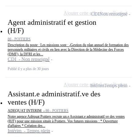
Ajouter cette offre à ma sélection
CDI
Non renseigné
Agent administratif et gestion
(H/F)
86 - POITIERS
Description du poste : Les missions sont : -Gestion du plan annuel de formation des
personnels militaires et civils en lien avec la Direction de la Médecine des Forces
(DMF), la DFRI et les...
CDI - Non renseigné
Publié il y a plus de 30 jours
Ajouter cette offre à ma sélection
Intérim
Temps plein
Assistant.e administratif.ve des
ventes (H/F)
ADEQUAT INTERIM -
86 - POITIERS
Notre agence Adéquat Poitiers recrute un.e Assistant.e administratif.ve des ventes
(H/F) pour une mission située à Poitiers. Vos futures missions : * Ouverture
d'affaires * Création des...
Intérim - Temps plein