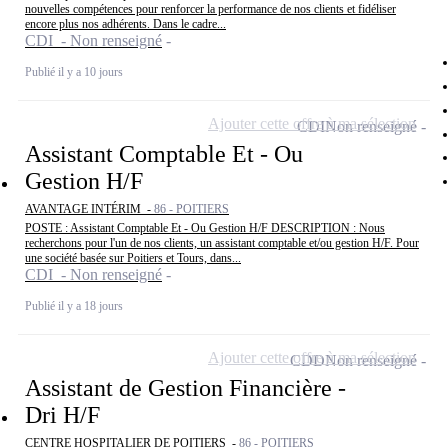
nouvelles compétences pour renforcer la performance de nos clients et fidéliser
encore plus nos adhérents. Dans le cadre...
CDI - Non renseigné
Publié il y a 10 jours
Ajouter cette offre à ma sélection
CDI
Non renseigné
Assistant Comptable Et - Ou
Gestion H/F
AVANTAGE INTÉRIM -
86 - POITIERS
POSTE : Assistant Comptable Et - Ou Gestion H/F DESCRIPTION : Nous
recherchons pour l'un de nos clients, un assistant comptable et/ou gestion H/F. Pour
une société basée sur Poitiers et Tours, dans...
CDI - Non renseigné
Publié il y a 18 jours
Ajouter cette offre à ma sélection
CDD
Non renseigné
Assistant de Gestion Financière -
Dri H/F
CENTRE HOSPITALIER DE POITIERS -
86 - POITIERS