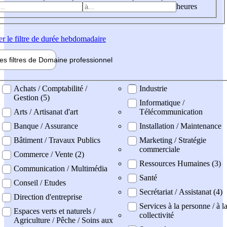
heures
er
le filtre de durée hebdomadaire
les filtres de
Domaine pro
fessionnel
ne professionel
Achats / Comptabilité /
Industrie
Gestion (5)
Informatique /
Arts / Artisanat d'art
Télécommunication
Banque / Assurance
Installation / Maintenance
Bâtiment / Travaux Publics
Marketing / Stratégie
commerciale
Commerce / Vente (2)
Ressources Humaines (3)
Communication / Multimédia
Santé
Conseil / Etudes
Secrétariat / Assistanat (4)
Direction d'entreprise
Services à la personne / à l
Espaces verts et naturels /
collectivité
Agriculture / Pêche / Soins aux