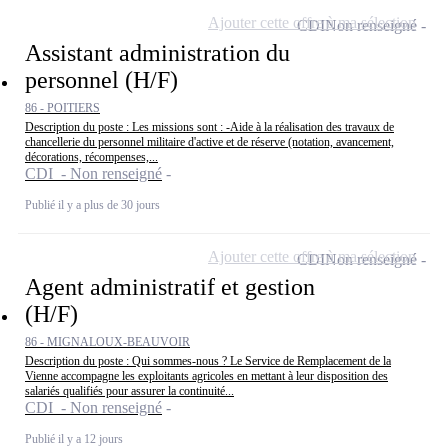
Ajouter cette offre à ma sélection
CDI
Non renseigné
Assistant administration du
personnel (H/F)
86 - POITIERS
Description du poste : Les missions sont : -Aide à la réalisation des travaux de
chancellerie du personnel militaire d'active et de réserve (notation, avancement,
décorations, récompenses,...
CDI - Non renseigné
Publié il y a plus de 30 jours
Ajouter cette offre à ma sélection
CDI
Non renseigné
Agent administratif et gestion
(H/F)
86 - MIGNALOUX-BEAUVOIR
Description du poste : Qui sommes-nous ? Le Service de Remplacement de la
Vienne accompagne les exploitants agricoles en mettant à leur disposition des
salariés qualifiés pour assurer la continuité...
CDI - Non renseigné
Publié il y a 12 jours