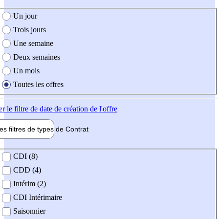
e création de l'offre
Un jour
Trois jours
Une semaine
Deux semaines
Un mois
Toutes les offres
er
le filtre de date de création de l'offre
les filtres de types de
Contrat
de contrat
CDI (8)
CDD (4)
Intérim (2)
CDI Intérimaire
Saisonnier