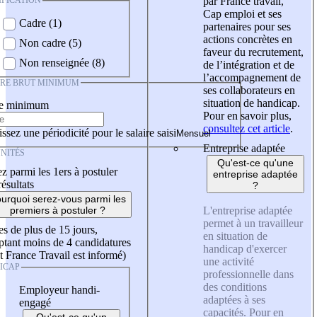
IFICATION
par France travail,
Cap emploi et ses
Cadre (1)
partenaires pour ses
actions concrètes en
Non cadre (5)
faveur du recrutement,
Non renseignée (8)
de l’intégration et de
l’accompagnement de
IRE BRUT MINIMUM
ses collaborateurs en
situation de handicap.
re minimum
Pour en savoir plus,
consultez cet article
.
ssez une périodicité pour le salaire saisi
Entreprise adaptée
NITÉS
Qu'est-ce qu'une
z parmi les 1ers à postuler
entreprise adaptée
résultats
?
urquoi serez-vous parmi les
L'entreprise adaptée
premiers à postuler ?
permet à un travailleur
es de plus de 15 jours,
en situation de
tant moins de 4 candidatures
handicap d'exercer
t France Travail est informé)
une activité
ICAP
professionnelle dans
des conditions
Employeur handi-
adaptées à ses
engagé
capacités. Pour en
Qu'est-ce qu'un