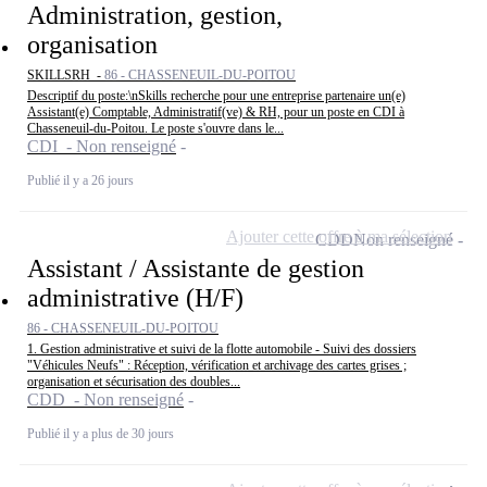
Administration, gestion,
organisation
SKILLSRH -
86 - CHASSENEUIL-DU-POITOU
Descriptif du poste:\nSkills recherche pour une entreprise partenaire un(e)
Assistant(e) Comptable, Administratif(ve) & RH, pour un poste en CDI à
Chasseneuil-du-Poitou. Le poste s'ouvre dans le...
CDI - Non renseigné
Publié il y a 26 jours
Ajouter cette offre à ma sélection
CDD
Non renseigné
Assistant / Assistante de gestion
administrative (H/F)
86 - CHASSENEUIL-DU-POITOU
1. Gestion administrative et suivi de la flotte automobile - Suivi des dossiers
"Véhicules Neufs" : Réception, vérification et archivage des cartes grises ;
organisation et sécurisation des doubles...
CDD - Non renseigné
Publié il y a plus de 30 jours