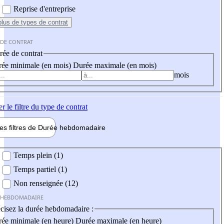
Reprise d'entreprise
plus
de types de contrat
 DE CONTRAT
ée de contrat
ée minimale (en mois)
Durée maximale (en mois)
mois
er
le filtre du type de contrat
les filtres de
Durée hebdo
madaire
 hebdomadaire
Temps plein (1)
Temps partiel (1)
Non renseignée (12)
 HEBDOMADAIRE
cisez la durée hebdomadaire :
ée minimale (en heure)
Durée maximale (en heure)