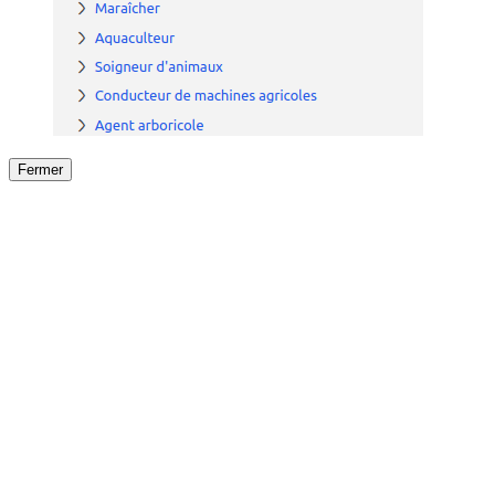
Fermer
Fermer
le détail de l'offre
/
Offre
sur
Offre précéden