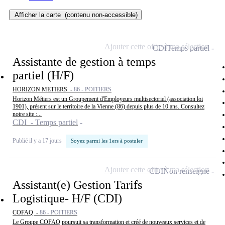
Afficher la carte
(contenu non-accessible)
Ajouter cette offre à ma sélection
CDI
Temps partiel
Assistante de gestion à temps
partiel (H/F)
HORIZON METIERS -
86 - POITIERS
Horizon Métiers est un Groupement d'Employeurs multisectoriel (association loi
1901), présent sur le territoire de la Vienne (86) depuis plus de 10 ans. Consultez
notre site :...
CDI - Temps partiel
Publié il y a 17 jours
Soyez parmi les 1ers à postuler
Ajouter cette offre à ma sélection
CDI
Non renseigné
Assistant(e) Gestion Tarifs
Logistique- H/F (CDI)
COFAQ -
86 - POITIERS
Le Groupe COFAQ poursuit sa transformation et créé de nouveaux services et de