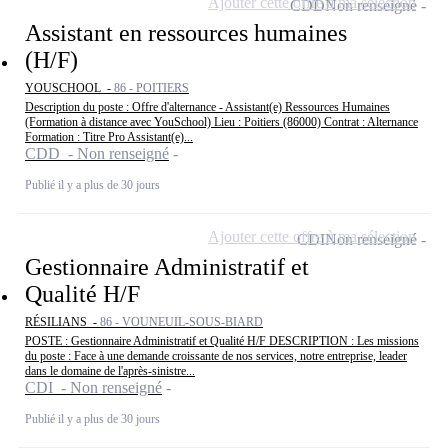
Ajouter cette offre à ma sélection
CDD
Non renseigné
Assistant en ressources humaines
(H/F)
YOUSCHOOL -
86 - POITIERS
Description du poste : Offre d'alternance - Assistant(e) Ressources Humaines
(Formation à distance avec YouSchool) Lieu : Poitiers (86000) Contrat : Alternance
Formation : Titre Pro Assistant(e)...
CDD - Non renseigné
Publié il y a plus de 30 jours
Ajouter cette offre à ma sélection
CDI
Non renseigné
Gestionnaire Administratif et
Qualité H/F
RÉSILIANS -
86 - VOUNEUIL-SOUS-BIARD
POSTE : Gestionnaire Administratif et Qualité H/F DESCRIPTION : Les missions
du poste : Face à une demande croissante de nos services, notre entreprise, leader
dans le domaine de l'après-sinistre...
CDI - Non renseigné
Publié il y a plus de 30 jours