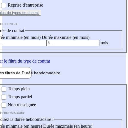
Reprise d'entreprise
plus
de types de contrat
 DE CONTRAT
ée de contrat
ée minimale (en mois)
Durée maximale (en mois)
mois
er
le filtre du type de contrat
les filtres de
Durée hebdo
madaire
 hebdomadaire
Temps plein
Temps partiel
Non renseignée
 HEBDOMADAIRE
cisez la durée hebdomadaire :
ée minimale (en heure)
Durée maximale (en heure)