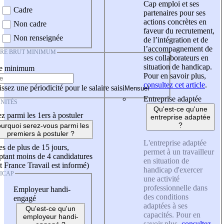
Cap emploi et ses
Cadre
partenaires pour ses
actions concrètes en
Non cadre
faveur du recrutement,
Non renseignée
de l’intégration et de
l’accompagnement de
IRE BRUT MINIMUM
ses collaborateurs en
situation de handicap.
re minimum
Pour en savoir plus,
consultez cet article
.
ssez une périodicité pour le salaire saisi
Entreprise adaptée
NITÉS
Qu'est-ce qu'une
z parmi les 1ers à postuler
entreprise adaptée
?
urquoi serez-vous parmi les
premiers à postuler ?
L'entreprise adaptée
es de plus de 15 jours,
permet à un travailleur
tant moins de 4 candidatures
en situation de
t France Travail est informé)
handicap d'exercer
ICAP
une activité
professionnelle dans
Employeur handi-
des conditions
engagé
adaptées à ses
Qu'est-ce qu'un
capacités. Pour en
employeur handi-
savoir plus,
consultez