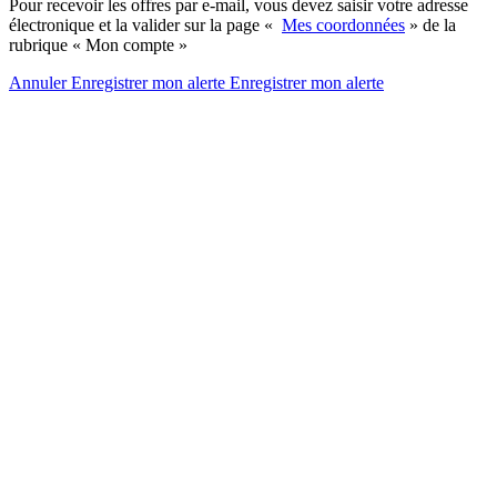
Pour recevoir les offres par e-mail, vous devez saisir votre adresse
électronique et la valider sur la page «
Mes coordonnées
» de la
rubrique « Mon compte »
Annuler
Enregistrer mon alerte
Enregistrer
mon alerte