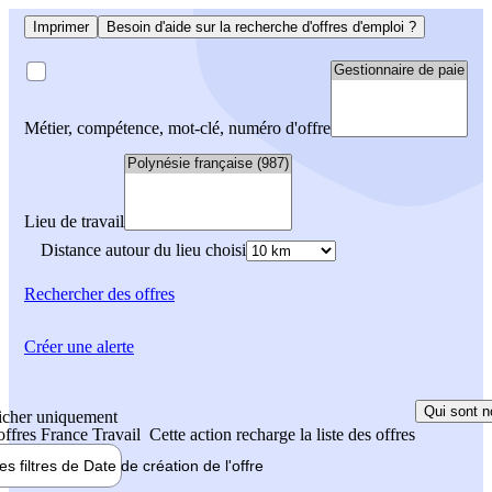
Imprimer
Besoin d'aide sur la recherche d'offres d'emploi ?
Métier, compétence, mot-clé, numéro d'offre
Lieu de travail
Distance autour du lieu choisi
Rechercher
des offres
Créer une alerte
Qui sont n
icher uniquement
 offres France Travail
Cette action recharge la liste des offres
les filtres de
Date de création
de l'offre