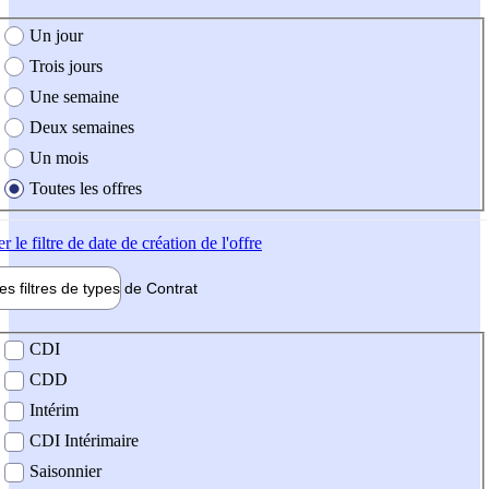
e création de l'offre
Un jour
Trois jours
Une semaine
Deux semaines
Un mois
Toutes les offres
er
le filtre de date de création de l'offre
les filtres de types de
Contrat
de contrat
CDI
CDD
Intérim
CDI Intérimaire
Saisonnier