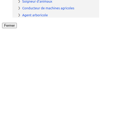
Fermer
Fermer
le détail de l'offre
/
Offre
sur
Offre précéden