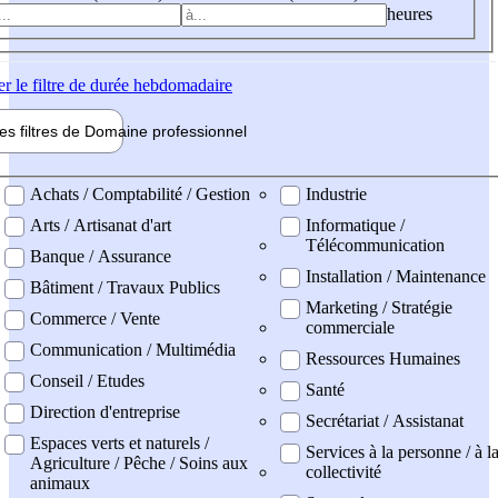
heures
er
le filtre de durée hebdomadaire
les filtres de
Domaine pro
fessionnel
ne professionel
Achats / Comptabilité / Gestion
Industrie
Arts / Artisanat d'art
Informatique /
Télécommunication
Banque / Assurance
Installation / Maintenance
Bâtiment / Travaux Publics
Marketing / Stratégie
Commerce / Vente
commerciale
Communication / Multimédia
Ressources Humaines
Conseil / Etudes
Santé
Direction d'entreprise
Secrétariat / Assistanat
Espaces verts et naturels /
Services à la personne / à l
Agriculture / Pêche / Soins aux
collectivité
animaux