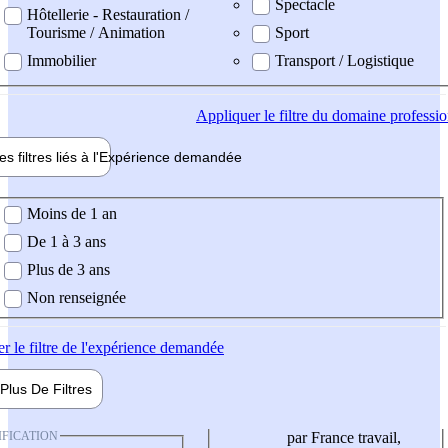
Spectacle
Hôtellerie - Restauration /
Tourisme / Animation
Sport
Immobilier
Transport / Logistique
Appliquer
le filtre du domaine professi
es filtres liés à l'
Expérience
demandée
ience demandée
Moins de 1 an
De 1 à 3 ans
Plus de 3 ans
Non renseignée
er
le filtre de l'expérience demandée
Plus De
Filtres
IFICATION
par France travail,