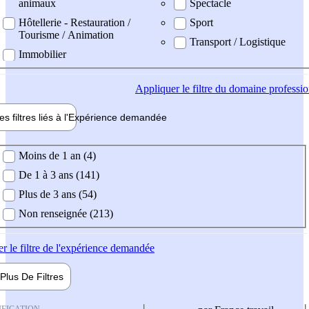
animaux
Spectacle
Hôtellerie - Restauration /
Sport
Tourisme / Animation
Transport / Logistique
Immobilier
Appliquer
le filtre du domaine professi
es filtres liés à l'
Expérience
demandée
ience demandée
Moins de 1 an (4)
De 1 à 3 ans (141)
Plus de 3 ans (54)
Non renseignée (213)
er
le filtre de l'expérience demandée
Plus De
Filtres