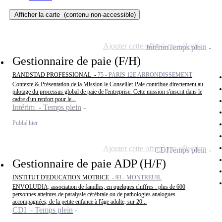
Afficher la carte
(contenu non-accessible)
Ajouter cette offre à ma sélection
Intérim
Temps plein
Gestionnaire de paie (F/H)
RANDSTAD PROFESSIONAL -
75 - PARIS 12E ARRONDISSEMENT
Contexte & Présentation de la Mission le Conseiller Paie contribue directement au
pilotage du processus global de paie de l'entreprise. Cette mission s'inscrit dans le
cadre d'un renfort pour le...
Intérim - Temps plein
Publié hier
Ajouter cette offre à ma sélection
CDI
Temps plein
Gestionnaire de paie ADP (H/F)
INSTITUT D'EDUCATION MOTRICE -
93 - MONTREUIL
ENVOLUDIA, association de familles, en quelques chiffres : plus de 600
personnes atteintes de paralysie cérébrale ou de pathologies analogues
accompagnées, de la petite enfance à l'âge adulte, sur 20...
CDI - Temps plein