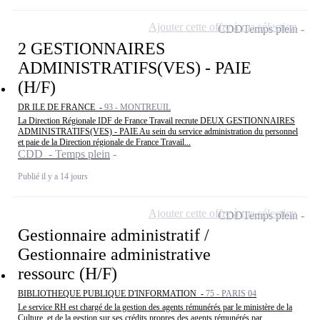
Ajouter cette offre à ma sélection
CDD
Temps plein
2 GESTIONNAIRES
ADMINISTRATIFS(VES) - PAIE
(H/F)
DR ILE DE FRANCE -
93 - MONTREUIL
La Direction Régionale IDF de France Travail recrute DEUX GESTIONNAIRES
ADMINISTRATIFS(VES) - PAIE Au sein du service administration du personnel
et paie de la Direction régionale de France Travail...
CDD - Temps plein
Publié il y a 14 jours
Ajouter cette offre à ma sélection
CDD
Temps plein
Gestionnaire administratif /
Gestionnaire administrative
ressourc (H/F)
BIBLIOTHEQUE PUBLIQUE D'INFORMATION -
75 - PARIS 04
Le service RH est chargé de la gestion des agents rémunérés par le ministère de la
Culture, et de la gestion sur ses crédits propres des agents rémunérés par