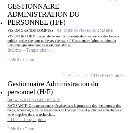
GESTIONNAIRE
ADMINISTRATION DU
PERSONNEL (H/F)
VISION GRANDS COMPTES -
94 - CHENNEVIERES SUR MARNE
VISION INTÉRIM, réseau dédié aux recrutements dans les métiers des travaux
publics, recherche pour un de ses clientsun(e) Gestionnaire Administration du
Personnel qui aura pour mission d'assister la...
Intérim - Temps plein
Publié il y a 4 jours
Ajouter cette offre à ma sélection
CDD
Temps plein
Gestionnaire Administration du
personnel (H/F)
BAI -
93 - NEUILLY-PLAISANCE
BATISANTE, Groupe national spécialisé dans la protection des personnes et des
biens, accompagne les professionnels de l'habitat privé et public, les collectivités et
les entreprises dans la recherche...
CDD - Temps plein
Publié il y a 7 jours