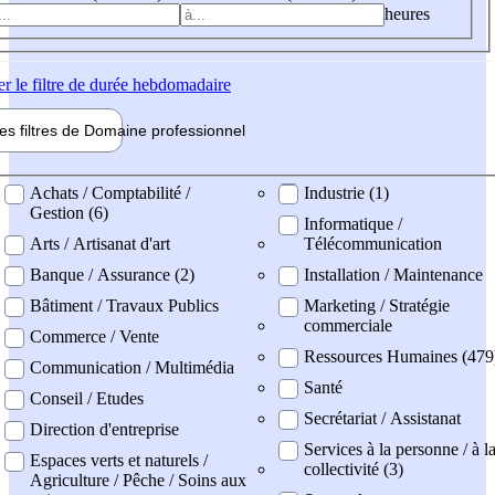
heures
er
le filtre de durée hebdomadaire
les filtres de
Domaine pro
fessionnel
ne professionel
Achats / Comptabilité /
Industrie (1)
Gestion (6)
Informatique /
Arts / Artisanat d'art
Télécommunication
Banque / Assurance (2)
Installation / Maintenance
Bâtiment / Travaux Publics
Marketing / Stratégie
commerciale
Commerce / Vente
Ressources Humaines (479
Communication / Multimédia
Santé
Conseil / Etudes
Secrétariat / Assistanat
Direction d'entreprise
Services à la personne / à l
Espaces verts et naturels /
collectivité (3)
Agriculture / Pêche / Soins aux