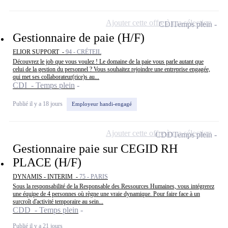
Ajouter cette offre à ma sélection
CDI
Temps plein
Gestionnaire de paie (H/F)
ELIOR SUPPORT -
94 - CRÉTEIL
Découvrez le job que vous voulez ! Le domaine de la paie vous parle autant que
celui de la gestion du personnel ? Vous souhaitez rejoindre une entreprise engagée,
qui met ses collaborateur(rice)s au...
CDI - Temps plein
Publié il y a 18 jours
Employeur handi-engagé
Ajouter cette offre à ma sélection
CDD
Temps plein
Gestionnaire paie sur CEGID RH
PLACE (H/F)
DYNAMIS - INTERIM -
75 - PARIS
Sous la responsabilité de la Responsable des Ressources Humaines, vous intégrerez
une équipe de 4 personnes où règne une vraie dynamique. Pour faire face à un
surcroît d'activité temporaire au sein...
CDD - Temps plein
Publié il y a 21 jours