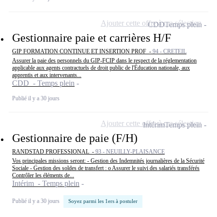
Ajouter cette offre à ma sélection
CDD
Temps plein
Gestionnaire paie et carrières H/F
GIP FORMATION CONTINUE ET INSERTION PROF -
94 - CRETEIL
Assurer la paie des personnels du GIP-FCIP dans le respect de la réglementation
applicable aux agents contractuels de droit public de l'Éducation nationale, aux
apprentis et aux intervenants...
CDD - Temps plein
Publié il y a 30 jours
Ajouter cette offre à ma sélection
Intérim
Temps plein
Gestionnaire de paie (F/H)
RANDSTAD PROFESSIONAL -
93 - NEUILLY-PLAISANCE
Vos principales missions seront: - Gestion des Indemnités journalières de la Sécurité
Sociale - Gestion des soldes de transfert : o Assurer le suivi des salariés transférés
Contrôler les éléments de...
Intérim - Temps plein
Publié il y a 30 jours
Soyez parmi les 1ers à postuler