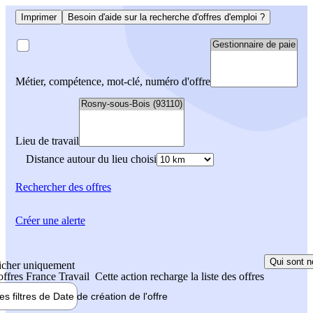
Imprimer
Besoin d'aide sur la recherche d'offres d'emploi ?
Métier, compétence, mot-clé, numéro d'offre
Lieu de travail
Distance autour du lieu choisi
Rechercher
des offres
Créer une alerte
Qui sont n
icher uniquement
 offres France Travail
Cette action recharge la liste des offres
les filtres de
Date de création
de l'offre