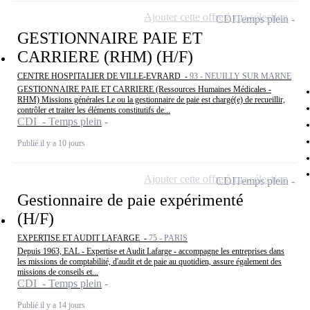
Ajouter cette offre à ma sélection
CDI
Temps plein
GESTIONNAIRE PAIE ET
CARRIERE (RHM) (H/F)
CENTRE HOSPITALIER DE VILLE-EVRARD -
93 - NEUILLY SUR MARNE
GESTIONNAIRE PAIE ET CARRIERE (Ressources Humaines Médicales -
RHM) Missions générales Le ou la gestionnaire de paie est chargé(e) de recueillir,
contrôler et traiter les éléments constitutifs de...
CDI - Temps plein
Publié il y a 10 jours
Ajouter cette offre à ma sélection
CDI
Temps plein
Gestionnaire de paie expérimenté
(H/F)
EXPERTISE ET AUDIT LAFARGE -
75 - PARIS
Depuis 1963, EAL - Expertise et Audit Lafarge - accompagne les entreprises dans
les missions de comptabilité, d'audit et de paie au quotidien, assure également des
missions de conseils et...
CDI - Temps plein
Publié il y a 14 jours