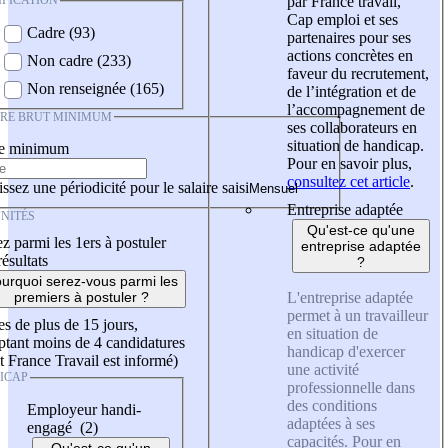
IFICATION
par France travail,
Cap emploi et ses
Cadre (93)
partenaires pour ses
actions concrètes en
Non cadre (233)
faveur du recrutement,
Non renseignée (165)
de l’intégration et de
l’accompagnement de
IRE BRUT MINIMUM
ses collaborateurs en
situation de handicap.
re minimum
Pour en savoir plus,
consultez cet article
.
ssez une périodicité pour le salaire saisi
Entreprise adaptée
NITÉS
Qu'est-ce qu'une
z parmi les 1ers à postuler
entreprise adaptée
résultats
?
urquoi serez-vous parmi les
L'entreprise adaptée
premiers à postuler ?
permet à un travailleur
es de plus de 15 jours,
en situation de
tant moins de 4 candidatures
handicap d'exercer
t France Travail est informé)
une activité
ICAP
professionnelle dans
des conditions
Employeur handi-
adaptées à ses
engagé (2)
capacités. Pour en
Qu'est-ce qu'un