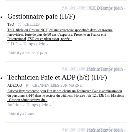
Ajouter cette offre à ma sélection
CDD
Temps plein
Gestionnaire paie (H/F)
TSO -
77 - CHELLES
TSO, filiale du Groupe NGE, est une entreprise spécialisée dans les travaux
ferroviaires, forte de plus de 90 ans d'expertise. Présente en France et à
l'international, TSO est en plein essor, portée...
CDD - Temps plein
Publié il y a plus de 30 jours
Ajouter cette offre à ma sélection
Intérim
Temps plein
Technicien Paie et ADP (h/f) (H/F)
ADECCO -
94 - CHENNEVIÈRES-SUR-MARNE
Adecco Ivry recherche pour l'un de ses clients un Technicien Paie et administration
du personnel (H/F) dans le secteur du bâtiment. Horaire : 8h-12h/13h-17h Missions
: Gestion administrative du...
Intérim - Temps plein
Publié il y a 7 jours
Ajouter cette offre à ma sélection
Intérim
Temps plein