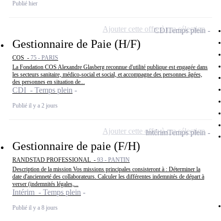
Publié hier
Ajouter cette offre à ma sélection
CDI
Temps plein
Gestionnaire de Paie (H/F)
COS -
75 - PARIS
La Fondation COS Alexandre Glasberg reconnue d'utilité publique est engagée dans
les secteurs sanitaire, médico-social et social, et accompagne des personnes âgées,
des personnes en situation de...
CDI - Temps plein
Publié il y a 2 jours
Ajouter cette offre à ma sélection
Intérim
Temps plein
Gestionnaire de paie (F/H)
RANDSTAD PROFESSIONAL -
93 - PANTIN
Description de la mission Vos missions principales consisteront à : Déterminer la
date d'ancienneté des collaborateurs. Calculer les différentes indemnités de départ à
verser (indemnités légales,...
Intérim - Temps plein
Publié il y a 8 jours