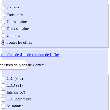
e création de l'offre
Un jour
Trois jours
Une semaine
Deux semaines
Un mois
Toutes les offres
er
le filtre de date de création de l'offre
les filtres de types de
Contrat
de contrat
CDI (342)
CDD (91)
Intérim (57)
CDI Intérimaire
Saisonnier