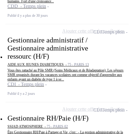
humains. Fort d'une croissance...
CDD - Temps plein
Publié il y a plus de 30 jours
Ajouter cette offre à ma sélection
CDI
Temps plein
Gestionnaire administratif /
Gestionnaire administrative
ressourc (H/F)
AIDE AUX JEUNES DIABETIQUES -
75 - PARIS 13
Vous êtes rattaché au Pôle SMR (Soins Médicaux et de Réadaptation). Les séjours
SMR organisés durant les vacances scolaires ont comme objectif d'apprendre aux
enfants ayant un diabète de type 1 à se...
CDI - Temps plein
Publié il y a 2 jours
Ajouter cette offre à ma sélection
CDI
Temps plein
Gestionnaire RH/Paie (H/F)
SSIAD ATMOSPHERE -
75 - PARIS 02
Être Gestionnaire RH/Paie à Partage et Vie, c'est : - La gestion administrative de la