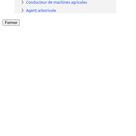
Fermer
Fermer
le détail de l'offre
/
Offre
sur
Offre précéden