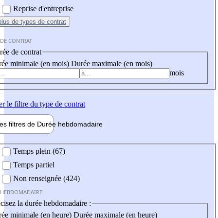
Reprise d'entreprise
plus
de types de contrat
 DE CONTRAT
ée de contrat
ée minimale (en mois)
Durée maximale (en mois)
mois
er
le filtre du type de contrat
les filtres de
Durée hebdo
madaire
 hebdomadaire
Temps plein (67)
Temps partiel
Non renseignée (424)
 HEBDOMADAIRE
cisez la durée hebdomadaire :
ée minimale (en heure)
Durée maximale (en heure)