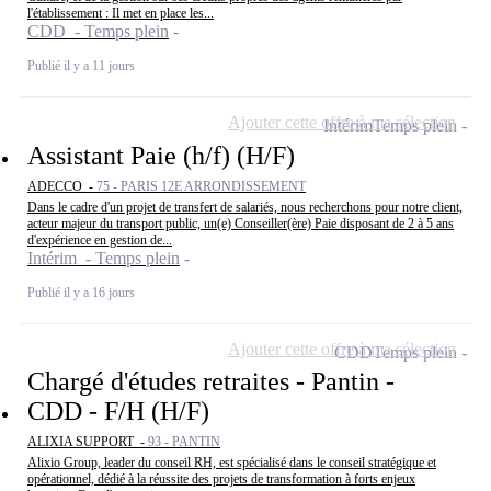
l'établissement : Il met en place les...
CDD - Temps plein
Publié il y a 11 jours
Ajouter cette offre à ma sélection
Intérim
Temps plein
Assistant Paie (h/f) (H/F)
ADECCO -
75 - PARIS 12E ARRONDISSEMENT
Dans le cadre d'un projet de transfert de salariés, nous recherchons pour notre client,
acteur majeur du transport public, un(e) Conseiller(ère) Paie disposant de 2 à 5 ans
d'expérience en gestion de...
Intérim - Temps plein
Publié il y a 16 jours
Ajouter cette offre à ma sélection
CDD
Temps plein
Chargé d'études retraites - Pantin -
CDD - F/H (H/F)
ALIXIA SUPPORT -
93 - PANTIN
Alixio Group, leader du conseil RH, est spécialisé dans le conseil stratégique et
opérationnel, dédié à la réussite des projets de transformation à forts enjeux