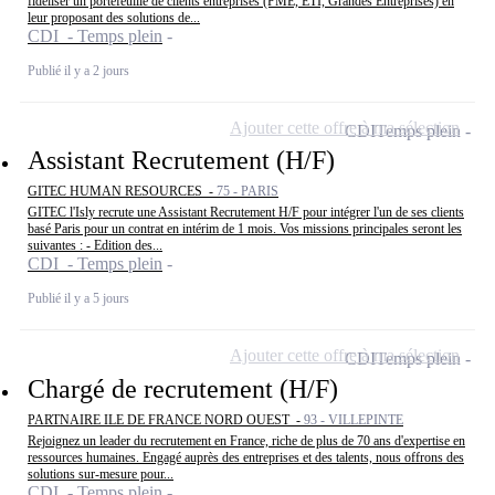
fidéliser un portefeuille de clients entreprises (PME, ETI, Grandes Entreprises) en
leur proposant des solutions de...
CDI - Temps plein
Publié il y a 2 jours
Ajouter cette offre à ma sélection
CDI
Temps plein
Assistant Recrutement (H/F)
GITEC HUMAN RESOURCES -
75 - PARIS
GITEC l'Isly recrute une Assistant Recrutement H/F pour intégrer l'un de ses clients
basé Paris pour un contrat en intérim de 1 mois. Vos missions principales seront les
suivantes : - Edition des...
CDI - Temps plein
Publié il y a 5 jours
Ajouter cette offre à ma sélection
CDI
Temps plein
Chargé de recrutement (H/F)
PARTNAIRE ILE DE FRANCE NORD OUEST -
93 - VILLEPINTE
Rejoignez un leader du recrutement en France, riche de plus de 70 ans d'expertise en
ressources humaines. Engagé auprès des entreprises et des talents, nous offrons des
solutions sur-mesure pour...
CDI - Temps plein