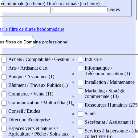
ée minimale (en heure)
Durée maximale (en heure)
heures
er
le filtre de durée hebdomadaire
les filtres de
Domaine pro
fessionnel
ne professionel
Achats / Comptabilité / Gestion
Industrie
Arts / Artisanat d'art
Informatique /
Télécommunication (1)
Banque / Assurance (1)
Installation / Maintenance
Bâtiment / Travaux Publics (1)
Marketing / Stratégie
Commerce / Vente (11)
commerciale (13)
Communication / Multimédia (1)
Ressources Humaines (275
Conseil / Etudes
Santé
Direction d'entreprise
Secrétariat / Assistanat (1)
Espaces verts et naturels /
Services à la personne / à l
Agriculture / Pêche / Soins aux
collectivité (6)