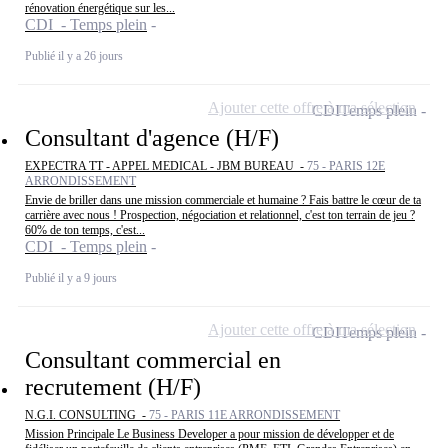
rénovation énergétique sur les...
CDI - Temps plein
Publié il y a 26 jours
Ajouter cette offre à ma sélection
CDI
Temps plein
Consultant d'agence (H/F)
EXPECTRA TT - APPEL MEDICAL - JBM BUREAU -
75 - PARIS 12E
ARRONDISSEMENT
Envie de briller dans une mission commerciale et humaine ? Fais battre le cœur de ta
carrière avec nous ! Prospection, négociation et relationnel, c'est ton terrain de jeu ?
60% de ton temps, c'est...
CDI - Temps plein
Publié il y a 9 jours
Ajouter cette offre à ma sélection
CDI
Temps plein
Consultant commercial en
recrutement (H/F)
N.G.I. CONSULTING -
75 - PARIS 11E ARRONDISSEMENT
Mission Principale Le Business Developer a pour mission de développer et de