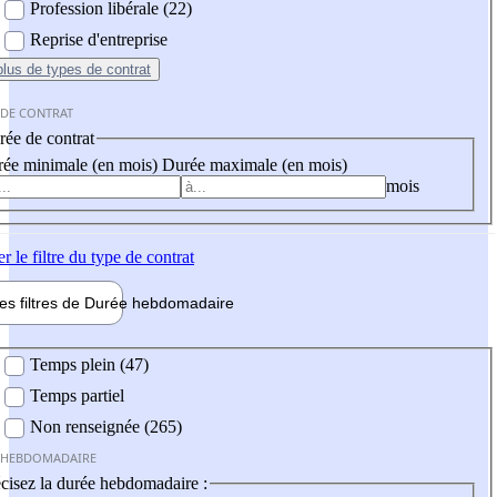
Profession libérale (22)
Reprise d'entreprise
plus
de types de contrat
 DE CONTRAT
ée de contrat
ée minimale (en mois)
Durée maximale (en mois)
mois
er
le filtre du type de contrat
les filtres de
Durée hebdo
madaire
 hebdomadaire
Temps plein (47)
Temps partiel
Non renseignée (265)
 HEBDOMADAIRE
cisez la durée hebdomadaire :