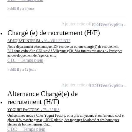
Publié il y a 8 jours
Ajouter cette offre à ma sélection
CDI
Temps plein
Chargé (e) de recrutement (H/F)
ADEQUAT INTERIM -
93 - VILLEPINTE
Notre département aéronautique IDF recrute un ou une chargé(é) de recrutement
F/H dans cadre d'un CDI situé à Villepinte (93). Vos futures missions : - Participer
au développement de l'agence, en...
CDI - Temps plein
Publié il y a 12 jours
Ajouter cette offre à ma sélection
CDD
Temps plein
Alternance Chargé(e) de
recrutement (H/F)
YOGURT FACTORY -
75 - PARIS
Qui sommes-nous ? Chez Yogurt Factory, on a pris un yaourt. et on l'a rendu cool et
glacé. 0 % matière grasse, 100 % plaisir, des toppings à volonté et des boutiques
pleines de bonne humeur. On...
CDD - Temps plein