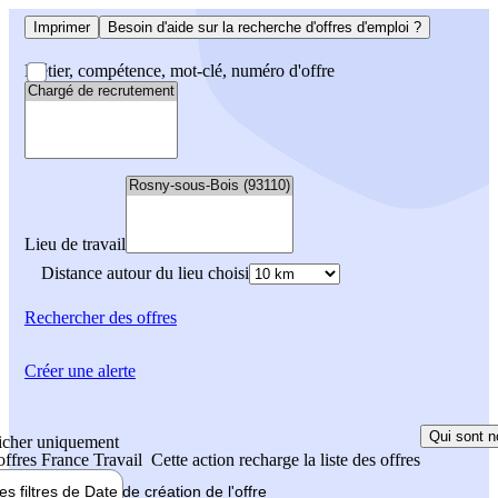
Imprimer
Besoin d'aide sur la recherche d'offres d'emploi ?
Métier, compétence, mot-clé, numéro d'offre
Lieu de travail
Distance autour du lieu choisi
Rechercher
des offres
Créer une alerte
Qui sont n
icher uniquement
 offres France Travail
Cette action recharge la liste des offres
les filtres de
Date de création
de l'offre