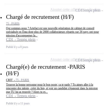
Ajouter cette offre à ma sélection
CDI
Temps plein
Chargé de recrutement (H/F)
75 - PARIS
Qui sommes-nous ? Artefact est une nouvelle génération de cabinet de conseil
spécialisée en Data dont plus de 2000 collaborateurs répartis sur 26 pays ont pour
mission d'accompagner la...
CDI - Temps plein
Publié il y a 8 jours
Ajouter cette offre à ma sélection
CDI
Temps plein
Chargé(e) de recrutement -PARIS
(H/F)
CRIT -
75 - PARIS
Trouver la bonne personne pour le bon poste, ça te parle ? Tu aimes aller à la
rencontre des talents, créer du lien, et voir un candidat s'épanouir dans la mission
que TU lui as trouvée ? Alors tu es...
CDI - Temps plein
Publié il y a 11 jours