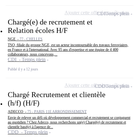
Ajouter cette offre à ma sélection
CDI
Temps plein
Chargé(e) de recrutement et
Relation écoles H/F
NGE -
77 - CHELLES
TSO, filiale du groupe NGE, est un acteur incontournable des travaux ferroviaires,
en France et à l'international. Avec 95 ans d'expertise et une équipe de 4 400
collaborateurs, nous concevons,...
CDI - Temps plein
Publié il y a 12 jours
Ajouter cette offre à ma sélection
CDD
Temps plein
Chargé Recrutement et clientèle
(h/f) (H/F)
ADECCO -
75 - PARIS 11E ARRONDISSEMENT
Envie de relever un défi où développement commercial et recrutement se conjuguent
au quotidien ? Chez Adecco, nous recherchons un(e) Chargé(e) de recrutement et
clientèle basé(e) à l'agence de...
CDD - Temps plein