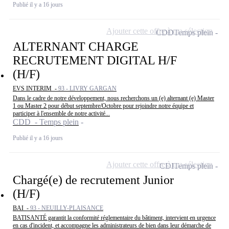
Publié il y a 16 jours
Ajouter cette offre à ma sélection
CDD
Temps plein
ALTERNANT CHARGE
RECRUTEMENT DIGITAL H/F
(H/F)
EVS INTERIM -
93 - LIVRY GARGAN
Dans le cadre de notre développement, nous recherchons un (e) alternant (e) Master
1 ou Master 2 pour début septembre/Octobre pour rejoindre notre équipe et
participer à l'ensemble de notre activité...
CDD - Temps plein
Publié il y a 16 jours
Ajouter cette offre à ma sélection
CDI
Temps plein
Chargé(e) de recrutement Junior
(H/F)
BAI -
93 - NEUILLY-PLAISANCE
BATISANTÉ garantit la conformité réglementaire du bâtiment, intervient en urgence
en cas d'incident, et accompagne les administrateurs de bien dans leur démarche de