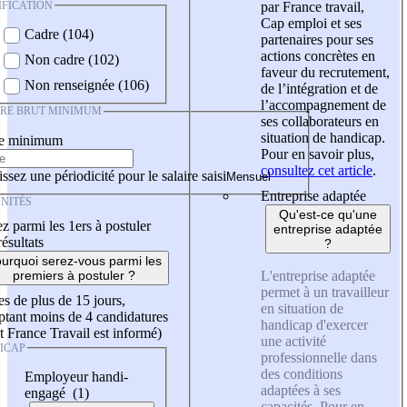
IFICATION
par France travail,
Cap emploi et ses
Cadre (104)
partenaires pour ses
actions concrètes en
Non cadre (102)
faveur du recrutement,
Non renseignée (106)
de l’intégration et de
l’accompagnement de
IRE BRUT MINIMUM
ses collaborateurs en
situation de handicap.
re minimum
Pour en savoir plus,
consultez cet article
.
ssez une périodicité pour le salaire saisi
Entreprise adaptée
NITÉS
Qu'est-ce qu'une
z parmi les 1ers à postuler
entreprise adaptée
résultats
?
urquoi serez-vous parmi les
L'entreprise adaptée
premiers à postuler ?
permet à un travailleur
es de plus de 15 jours,
en situation de
tant moins de 4 candidatures
handicap d'exercer
t France Travail est informé)
une activité
ICAP
professionnelle dans
des conditions
Employeur handi-
adaptées à ses
engagé (1)
capacités. Pour en