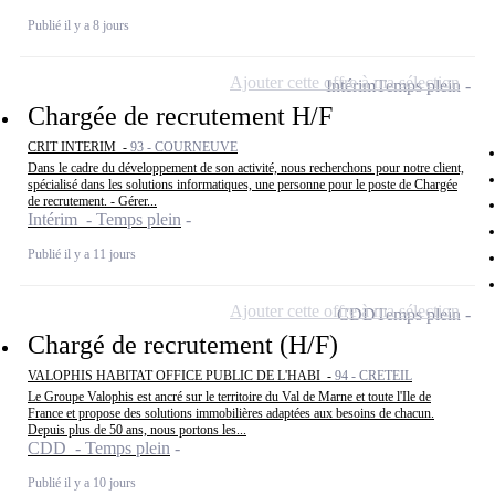
Publié il y a 8 jours
Ajouter cette offre à ma sélection
Intérim
Temps plein
Chargée de recrutement H/F
CRIT INTERIM -
93 - COURNEUVE
Dans le cadre du développement de son activité, nous recherchons pour notre client,
spécialisé dans les solutions informatiques, une personne pour le poste de Chargée
de recrutement. - Gérer...
Intérim - Temps plein
Publié il y a 11 jours
Ajouter cette offre à ma sélection
CDD
Temps plein
Chargé de recrutement (H/F)
VALOPHIS HABITAT OFFICE PUBLIC DE L'HABI -
94 - CRETEIL
Le Groupe Valophis est ancré sur le territoire du Val de Marne et toute l'Ile de
France et propose des solutions immobilières adaptées aux besoins de chacun.
Depuis plus de 50 ans, nous portons les...
CDD - Temps plein
Publié il y a 10 jours