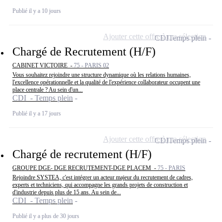
Publié il y a 10 jours
Ajouter cette offre à ma sélection
CDI
Temps plein
Chargé de Recrutement (H/F)
CABINET VICTOIRE -
75 - PARIS 02
Vous souhaitez rejoindre une structure dynamique où les relations humaines,
l'excellence opérationnelle et la qualité de l'expérience collaborateur occupent une
place centrale ? Au sein d'un...
CDI - Temps plein
Publié il y a 17 jours
Ajouter cette offre à ma sélection
CDI
Temps plein
Chargé de recrutement (H/F)
GROUPE DGE- DGE RECRUTEMENT-DGE PLACEM -
75 - PARIS
Rejoindre SYSTEA, c'est intégrer un acteur majeur du recrutement de cadres,
experts et techniciens, qui accompagne les grands projets de construction et
d'industrie depuis plus de 15 ans. Au sein de...
CDI - Temps plein
Publié il y a plus de 30 jours