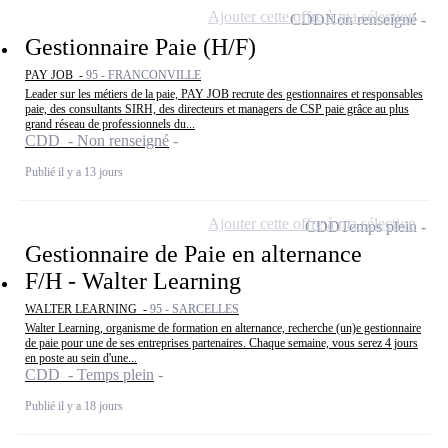
Ajouter cette offre à ma sélection
CDD
Non renseigné
Gestionnaire Paie (H/F)
PAY JOB -
95 - FRANCONVILLE
Leader sur les métiers de la paie, PAY JOB recrute des gestionnaires et responsables
paie, des consultants SIRH, des directeurs et managers de CSP paie grâce au plus
grand réseau de professionnels du...
CDD - Non renseigné
Publié il y a 13 jours
Ajouter cette offre à ma sélection
CDD
Temps plein
Gestionnaire de Paie en alternance
F/H - Walter Learning
WALTER LEARNING -
95 - SARCELLES
Walter Learning, organisme de formation en alternance, recherche (un)e gestionnaire
de paie pour une de ses entreprises partenaires. Chaque semaine, vous serez 4 jours
en poste au sein d'une...
CDD - Temps plein
Publié il y a 18 jours