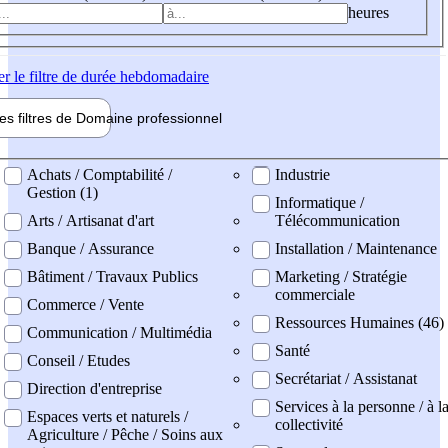
heures
er
le filtre de durée hebdomadaire
les filtres de
Domaine pro
fessionnel
ne professionel
Achats / Comptabilité /
Industrie
Gestion (1)
Informatique /
Arts / Artisanat d'art
Télécommunication
Banque / Assurance
Installation / Maintenance
Bâtiment / Travaux Publics
Marketing / Stratégie
commerciale
Commerce / Vente
Ressources Humaines (46)
Communication / Multimédia
Santé
Conseil / Etudes
Secrétariat / Assistanat
Direction d'entreprise
Services à la personne / à l
Espaces verts et naturels /
collectivité
Agriculture / Pêche / Soins aux