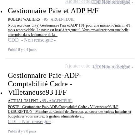
Ajouter cette offre à ma sélection
CDD
Non renseigné
Gestionnaire Paie et ADP H/F
ROBERT WALTERS -
95 - ARGENTEUIL
Nous recrutons un(e) Gestionnaire Paie et ADP H/F pour une mission d'intérim d'1
mois renouvelable. Le poste est basé à Argenteuil. Vous travaillerez pour une belle
entreprise dans le domaine de la...
CDD - Non renseigné
Publié il y a 4 jours
Ajouter cette offre à ma sélection
CDI
Non renseigné
Gestionnaire Paie-ADP-
Comptabilité Cadre -
Villetaneuse93 H/F
ACTUAL TALENT -
95 - ARGENTEUIL
POSTE : Gestionnaire Paie-ADP-Comptabilité Cadre - Villetaneuse93 H/F
DESCRIPTION : Membre du Comité de Direction, au coeur des enjeux humains et
budgétaires vous assurez la gestion administrative...
CDI - Non renseigné
Publié il y a 8 jours