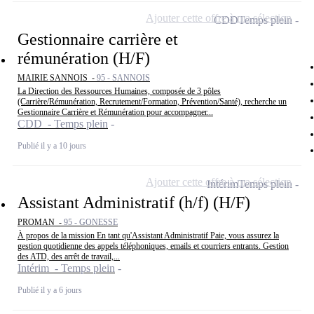
Ajouter cette offre à ma sélection
CDD
Temps plein
Gestionnaire carrière et
rémunération (H/F)
MAIRIE SANNOIS -
95 - SANNOIS
La Direction des Ressources Humaines, composée de 3 pôles
(Carrière/Rémunération, Recrutement/Formation, Prévention/Santé), recherche un
Gestionnaire Carrière et Rémunération pour accompagner...
CDD - Temps plein
Publié il y a 10 jours
Ajouter cette offre à ma sélection
Intérim
Temps plein
Assistant Administratif (h/f) (H/F)
PROMAN -
95 - GONESSE
À propos de la mission En tant qu'Assistant Administratif Paie, vous assurez la
gestion quotidienne des appels téléphoniques, emails et courriers entrants. Gestion
des ATD, des arrêt de travail,...
Intérim - Temps plein
Publié il y a 6 jours