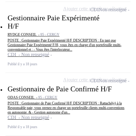
Ajouter cette offre à ma sélection
CDI
Non renseigné
Gestionnaire Paie Expérimenté
H/F
RYDGE CONSEIL -
95 - CERGY
POSTE : Gestionnaire Paie Expérimenté H/F DESCRIPTION : En tant que
Gestionnaire Paie Expérimenté F/H, vous êtes en charge d'un portefeuille multi-
conventionnel et : - Vous êtes l'interlocuteur...
CDI - Non renseigné
Publié il y a 18 jours
Ajouter cette offre à ma sélection
CDI
Non renseigné
Gestionnaire de Paie Confirmé H/F
ODAS CONSEIL -
95 - CERGY
POSTE : Gestionnaire de Paie Confirmé H/F DESCRIPTION : Rattaché(e) à la
Responsable paie, vous prenez en charge un portefeuille clients multi-conventions
en autonomie. & - Gestion autonome d'un...
CDI - Non renseigné
Publié il y a 18 jours