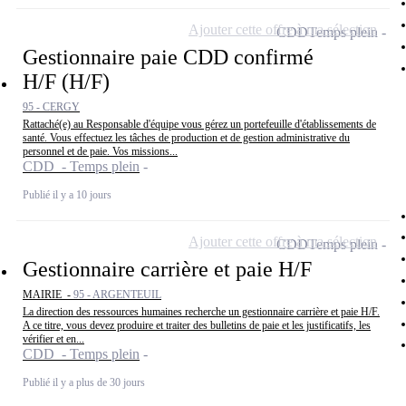
Ajouter cette offre à ma sélection
CDD
Temps plein
Gestionnaire paie CDD confirmé
H/F (H/F)
95 - CERGY
Rattaché(e) au Responsable d'équipe vous gérez un portefeuille d'établissements de
santé. Vous effectuez les tâches de production et de gestion administrative du
personnel et de paie. Vos missions...
CDD - Temps plein
Publié il y a 10 jours
Ajouter cette offre à ma sélection
CDD
Temps plein
Gestionnaire carrière et paie H/F
MAIRIE -
95 - ARGENTEUIL
La direction des ressources humaines recherche un gestionnaire carrière et paie H/F.
A ce titre, vous devez produire et traiter des bulletins de paie et les justificatifs, les
vérifier et en...
CDD - Temps plein
Publié il y a plus de 30 jours