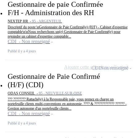
Gestionnaire de paie Confirmée
F/H - Administration des RH
NEXTEP HR -
95 - ARGENTEUIL
Descriptif du poste:\nGestionnaire de Paie Confirmé(e) (H/F) - Cabinet d'expertise
comptable\n\nNous recherchons un(e) Gestionnaire de Paie Confirmé(e) pour
rejoindre un cabinet d'expertise comptable...
CDI - Non renseigné
Publié il y a 4 jours
Ajouter cette offre à ma sélection
CDI
Non renseigné
Gestionnaire de Paie Confirmé
(H/F) (CDI)
ODAS CONSEIL -
95 - NEUVILLE-SUR-OISE
??? ???????? Rattaché(e) à la Responsable paie, vous prenez en charge un
portefeuille clients multi-conventions en autonomie. ???? & ????????????? ?????? -
Gestion autonome d'un portefeuille clients...
CDI - Non renseigné
Publié il y a 4 jours