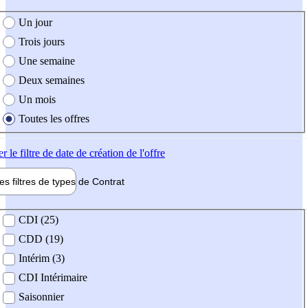
e création de l'offre
Un jour
Trois jours
Une semaine
Deux semaines
Un mois
Toutes les offres
er
le filtre de date de création de l'offre
les filtres de types de
Contrat
de contrat
CDI (25)
CDD (19)
Intérim (3)
CDI Intérimaire
Saisonnier