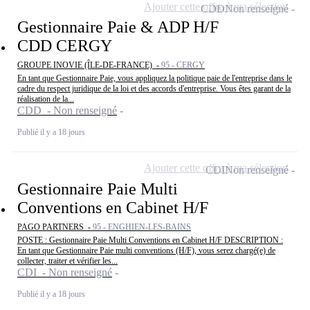
Ajouter cette offre à ma sélection
CDD
Non renseigné
Gestionnaire Paie & ADP H/F
CDD CERGY
GROUPE INOVIE (ÎLE-DE-FRANCE) -
95 - CERGY
En tant que Gestionnaire Paie, vous appliquez la politique paie de l'entreprise dans le
cadre du respect juridique de la loi et des accords d'entreprise. Vous êtes garant de la
réalisation de la...
CDD - Non renseigné
Publié il y a 18 jours
Ajouter cette offre à ma sélection
CDI
Non renseigné
Gestionnaire Paie Multi
Conventions en Cabinet H/F
PAGO PARTNERS -
95 - ENGHIEN-LES-BAINS
POSTE : Gestionnaire Paie Multi Conventions en Cabinet H/F DESCRIPTION :
En tant que Gestionnaire Paie multi conventions (H/F), vous serez chargé(e) de
collecter, traiter et vérifier les...
CDI - Non renseigné
Publié il y a 18 jours