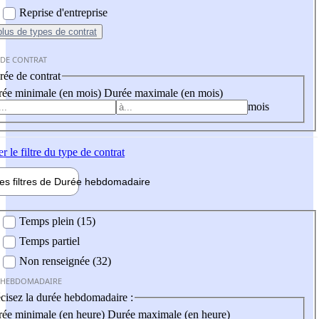
Reprise d'entreprise
plus
de types de contrat
 DE CONTRAT
ée de contrat
ée minimale (en mois)
Durée maximale (en mois)
mois
er
le filtre du type de contrat
les filtres de
Durée hebdo
madaire
 hebdomadaire
Temps plein (15)
Temps partiel
Non renseignée (32)
 HEBDOMADAIRE
cisez la durée hebdomadaire :
ée minimale (en heure)
Durée maximale (en heure)