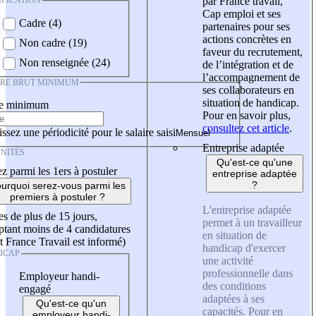
IFICATION
par France travail,
Cap emploi et ses
Cadre (4)
partenaires pour ses
actions concrètes en
Non cadre (19)
faveur du recrutement,
Non renseignée (24)
de l’intégration et de
l’accompagnement de
IRE BRUT MINIMUM
ses collaborateurs en
situation de handicap.
re minimum
Pour en savoir plus,
consultez cet article
.
ssez une périodicité pour le salaire saisi
Entreprise adaptée
NITÉS
Qu'est-ce qu'une
z parmi les 1ers à postuler
entreprise adaptée
?
urquoi serez-vous parmi les
premiers à postuler ?
L'entreprise adaptée
es de plus de 15 jours,
permet à un travailleur
tant moins de 4 candidatures
en situation de
t France Travail est informé)
handicap d'exercer
ICAP
une activité
professionnelle dans
Employeur handi-
des conditions
engagé
adaptées à ses
Qu'est-ce qu'un
capacités. Pour en
employeur handi-