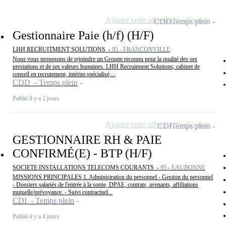
Ajouter cette offre à ma sélection
CDD
Temps plein
Gestionnaire Paie (h/f) (H/F)
LHH RECRUITMENT SOLUTIONS -
95 - FRANCONVILLE
Nous vous proposons de rejoindre un Groupe reconnu pour la qualité des ses
prestations et de ses valeurs humaines. LHH Recruitment Solutions, cabinet de
conseil en recrutement, intérim spécialisé,...
CDD - Temps plein
Publié il y a 2 jours
Ajouter cette offre à ma sélection
CDI
Temps plein
GESTIONNAIRE RH & PAIE
CONFIRMÉ(E) - BTP (H/F)
SOCIETE INSTALLATIONS TELECOMS COURANTS -
95 - EAUBONNE
MISSIONS PRINCIPALES 1. Administration du personnel - Gestion du personnel
- Dossiers salariés de l'entrée à la sortie, DPAE, contrats, avenants, affiliations
mutuelle/prévoyance. - Suivi contractuel...
CDI - Temps plein
Publié il y a 4 jours