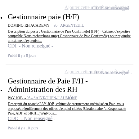
Ajouter cette offre à ma sélection
CDI
Non renseigné
Gestionnaire paie (H/F)
DOMINO RH ACADEMY -
95 - ARGENTEUIL
Description du poste : Gestionnaire de Paie Confirmé(e) (H/F) - Cabinet d'expertise
comptable Nous recherchons un(e) Gestionnaire de Paie Confirmé(e) pour rejoindre
un cabinet d'expertise...
CDI - Non renseigné
Publié il y a 8 jours
Ajouter cette offre à ma sélection
CDD
Non renseigné
Gestionnaire de Paie F/H -
Administration des RH
PAY JOB -
95 - SAINT-OUEN-L'AUMÔNE
Descriptif du poste:\nPAY JOB, cabinet de recrutement spécialisé en Paie, vous
propose\nrégulièrement des offres d'emploi ciblées (Gestionnaire /\nResponsable
Paie, ADP et SIRH...)\n\nNous...
CDD - Non renseigné
Publié il y a 10 jours