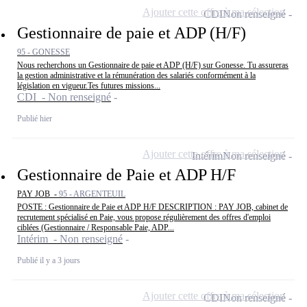
Ajouter cette offre à ma sélection
CDI
Non renseigné
Gestionnaire de paie et ADP (H/F)
95 - GONESSE
Nous recherchons un Gestionnaire de paie et ADP (H/F) sur Gonesse. Tu assureras
la gestion administrative et la rémunération des salariés conformément à la
législation en vigueur.Tes futures missions...
CDI - Non renseigné
Publié hier
Ajouter cette offre à ma sélection
Intérim
Non renseigné
Gestionnaire de Paie et ADP H/F
PAY JOB -
95 - ARGENTEUIL
POSTE : Gestionnaire de Paie et ADP H/F DESCRIPTION : PAY JOB, cabinet de
recrutement spécialisé en Paie, vous propose régulièrement des offres d'emploi
ciblées (Gestionnaire / Responsable Paie, ADP...
Intérim - Non renseigné
Publié il y a 3 jours
Ajouter cette offre à ma sélection
CDI
Non renseigné