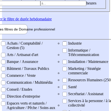
heures
er
le filtre de durée hebdomadaire
les filtres de
Domaine pro
fessionnel
ne professionel
Achats / Comptabilité /
Industrie
Gestion (5)
Informatique /
Arts / Artisanat d'art
Télécommunication
Banque / Assurance
Installation / Maintenance
Bâtiment / Travaux Publics
Marketing / Stratégie
commerciale
Commerce / Vente
Ressources Humaines (250
Communication / Multimédia
Santé
Conseil / Etudes
Secrétariat / Assistanat
Direction d'entreprise
Services à la personne / à l
Espaces verts et naturels /
collectivité
Agriculture / Pêche / Soins aux