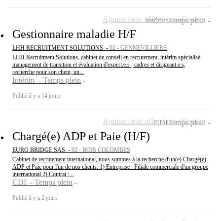
Ajouter cette offre à ma sélection
Intérim
Temps plein
Gestionnaire maladie H/F
LHH RECRUITMENT SOLUTIONS -
92 - GENNEVILLIERS
LHH Recruitment Solutions, cabinet de conseil en recrutement, intérim spécialisé,
management de transition et évaluation d'expert.e.s , cadres et dirigeant.e.s,
recherche pour son client, un...
Intérim - Temps plein
Publié il y a 14 jours
Ajouter cette offre à ma sélection
CDI
Temps plein
Chargé(e) ADP et Paie (H/F)
EURO BRIDGE SAS -
92 - BOIS COLOMBES
Cabinet de recrutement international, nous sommes à la recherche d'un(e) Chargé(e)
ADP et Paie pour l'un de nos clients. 1) Entreprise : Filiale commerciale d'un groupe
international 2) Contrat :...
CDI - Temps plein
Publié il y a 2 jours