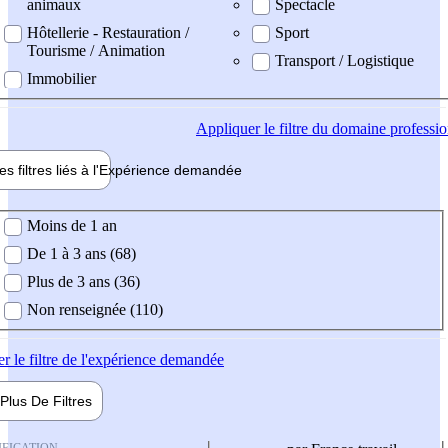
animaux
Spectacle
Hôtellerie - Restauration /
Sport
Tourisme / Animation
Transport / Logistique
Immobilier
Appliquer
le filtre du domaine professi
es filtres liés à l'
Expérience
demandée
ience demandée
Moins de 1 an
De 1 à 3 ans (68)
Plus de 3 ans (36)
Non renseignée (110)
er
le filtre de l'expérience demandée
Plus De
Filtres