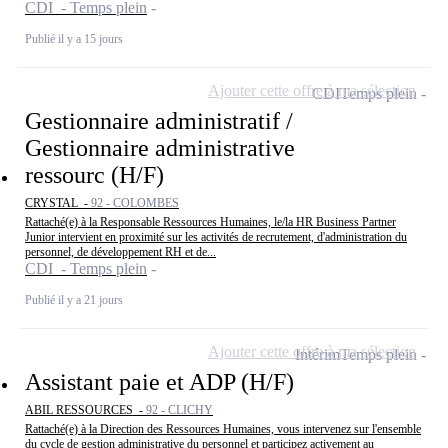
CDI - Temps plein
Publié il y a 15 jours
Ajouter cette offre à ma sélection
CDI
Temps plein
Gestionnaire administratif /
Gestionnaire administrative
ressourc (H/F)
CRYSTAL -
92 - COLOMBES
Rattaché(e) à la Responsable Ressources Humaines, le/la HR Business Partner
Junior intervient en proximité sur les activités de recrutement, d'administration du
personnel, de développement RH et de...
CDI - Temps plein
Publié il y a 21 jours
Ajouter cette offre à ma sélection
Intérim
Temps plein
Assistant paie et ADP (H/F)
ABIL RESSOURCES -
92 - CLICHY
Rattaché(e) à la Direction des Ressources Humaines, vous intervenez sur l'ensemble
du cycle de gestion administrative du personnel et participez activement au