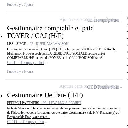
Publié il y a 7 jours
Ajouter cette offre à ma sélection
CDI
Temps partiel
Gestionnaire comptable et paie
FOYER / CAJ (H/F)
LRS - SIEGE -
92 - RUEIL MALMAISON
Gestionnaire comptable et paie (H/F) CDI - Temps partiel 80% - CCN 66 Rueil-
Malmaison Notre association LA RESIDENCE SOCIALE recrute un(e)
COMPTABLE H/F au sein du FOYER et du CAJ L'HORIZON situés...
CDI - Temps partiel
Publié il y a 8 jours
Ajouter cette offre à ma sélection
CDD
Temps plein
Gestionnaire De Paie (H/F)
EPITECH PARTNERS -
92 - LEVALLOIS-PERRET
Rôle & Mission : Dans le cadre de son développement, notre client issue du secteur
de l'éducation et de la formation recrute un(e) Gestionnaire Paie H/F. Rattaché(e) au
Responsable Paie, vous aurez...
CDD - Temps plein