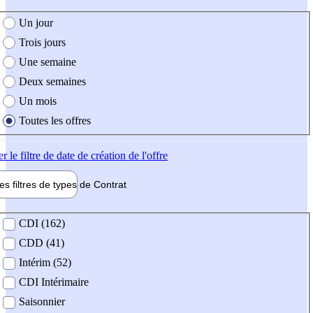
e création de l'offre
Un jour
Trois jours
Une semaine
Deux semaines
Un mois
Toutes les offres
er
le filtre de date de création de l'offre
les filtres de types de
Contrat
de contrat
CDI (162)
CDD (41)
Intérim (52)
CDI Intérimaire
Saisonnier