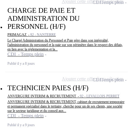
Ajouter cette offre à ma sélection
CDI
Temps plein
CHARGE DE PAIE ET
ADMINISTRATION DU
PERSONNEL (H/F)
PRIMAGAZ -
92 - NANTERRE
Le Chargé Administration du Personnel et Paie gère dans son intégralité,
l'administration du personnel et la paie sur son périmètre dans le respect des délais,
en lien avec la réglementation et la...
CDI - Temps plein
Publié il y a 8 jours
Ajouter cette offre à ma sélection
CDI
Temps plein
TECHNICIEN PAIES (H/F)
ANVERGURE INTERIM & RECRUTEMENT -
92 - LEVALLOIS PERRET
ANVERGURE INTERIM & RECRUTEMENT, cabinet de recrutement temporaire
et permanent spécialisé dans le tertiaire, cherche pour un de ses clients, une société
sur le secteur juridique et du conseil aux...
CDI - Temps plein
Publié il y a 9 jours