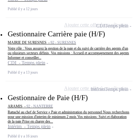
Publié il y a 12 jours
Ajouter cette offre à ma sélection
CDI
Temps plein
Gestionnaire Carrière paie (H/F)
MAIRIE DE SURESNES -
92 - SURESNES
Votre rôle : Vous assurez la gestion de la paie et du suivi de carrière des agents d'un
ou plusieurs secteurs définis. Vos missions : Accueil et accompagnement des agents
Informer et conseiller...
CDI - Temps plein
Publié il y a 13 jours
Ajouter cette offre à ma sélection
Intérim
Temps plein
Gestionnaire de Paie (H/F)
ARAMIS -
92 - NANTERRE
Rattaché au chef de Service « Paie et administration du personnel Nous recherchons
pour une mission d'interim de minimum 2 mois Vos missions: Suivi et élaboration
de la paie Prise en charge des...
Intérim - Temps plein
Publié il y a 16 jours