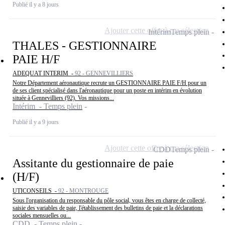
Publié il y a 8 jours
Ajouter cette offre à ma sélection
Intérim
Temps plein
THALES - GESTIONNAIRE
PAIE H/F
ADEQUAT INTERIM -
92 - GENNEVILLIERS
Notre Département aéronautique recrute un GESTIONNAIRE PAIE F/H pour un
de ses client spécialisé dans l'aéronautique pour un poste en intérim en évolution
située à Gennevilliers (92). Vos missions...
Intérim - Temps plein
Publié il y a 9 jours
Ajouter cette offre à ma sélection
CDD
Temps plein
Assitante du gestionnaire de paie
(H/F)
UTICONSEILS -
92 - MONTROUGE
Sous l'organisation du responsable du pôle social, vous êtes en charge de collecté,
saisie des variables de paie, l'établissement des bulletins de paie et la déclarations
sociales mensuelles ou...
CDD - Temps plein