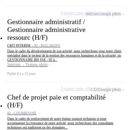
Ajouter cette offre à ma sélection
Intérim
Temps plein
Gestionnaire administratif /
Gestionnaire administrative
ressourc (H/F)
CRIT INTERIM -
92 - MALAKOFF
Dans le cadre du développement de son activité, nous recherchons pour notre client,
spécialisé dans le secteur de la gestion des ressources humaines et de la sécurité, un
GESTIONNAIRE RH SSE - 92 à...
Intérim - Temps plein
Publié il y a 15 jours
Ajouter cette offre à ma sélection
CDI
Temps plein
Chef de projet paie et comptabilité
(H/F)
92 - COURBEVOIE
Dans le cadre du renforcement de notre équipe support technique et pour
accompagner la croissance de notre activité, nous recherchons des consultants
techniques qui maîtrisent un des domaines...