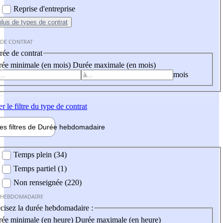
Reprise d'entreprise
plus
de types de contrat
 DE CONTRAT
ée de contrat
ée minimale (en mois)
Durée maximale (en mois)
mois
er
le filtre du type de contrat
les filtres de
Durée hebdo
madaire
 hebdomadaire
Temps plein (34)
Temps partiel (1)
Non renseignée (220)
 HEBDOMADAIRE
cisez la durée hebdomadaire :
ée minimale (en heure)
Durée maximale (en heure)