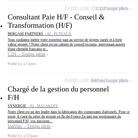
Ajouter cette offre à ma sélection
CDI
Temps plein
Consultant Paie H/F - Conseil &
Transformation (H/F)
BERGAM PARTNERS -
92 - PUTEAUX
Vous souhaitez mettre votre expertise paie au service de projets variés et à forte
valeur ajoutée ? Notre client est un cabinet de conseil reconnu, intervenant auprès
d'une clientèle française et...
CDI - Temps plein
Publié il y a 3 jours
Ajouter cette offre à ma sélection
Intérim
Temps plein
Chargé de la gestion du personnel
F/H
SYNERGIE -
92 - MALAKOFF
Notre client est un des leader dans la fabrication des composants d'aéronefs. Pour ce
poste, il s'agit du siège du groupe en Ile-de-France.En tant que gestionnaire du
personnel F/H, vos missions...
Intérim - Temps plein
Publié il y a 13 jours