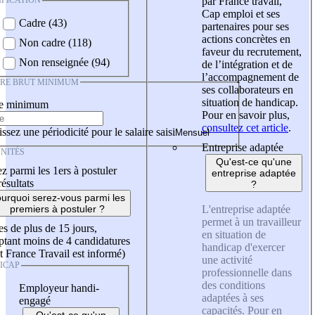
IFICATION
par France travail,
Cap emploi et ses
Cadre (43)
partenaires pour ses
actions concrètes en
Non cadre (118)
faveur du recrutement,
Non renseignée (94)
de l’intégration et de
l’accompagnement de
IRE BRUT MINIMUM
ses collaborateurs en
situation de handicap.
re minimum
Pour en savoir plus,
consultez cet article
.
ssez une périodicité pour le salaire saisi
Entreprise adaptée
NITÉS
Qu'est-ce qu'une
z parmi les 1ers à postuler
entreprise adaptée
résultats
?
urquoi serez-vous parmi les
L'entreprise adaptée
premiers à postuler ?
permet à un travailleur
es de plus de 15 jours,
en situation de
tant moins de 4 candidatures
handicap d'exercer
t France Travail est informé)
une activité
ICAP
professionnelle dans
des conditions
Employeur handi-
adaptées à ses
engagé
capacités. Pour en
Qu'est-ce qu'un