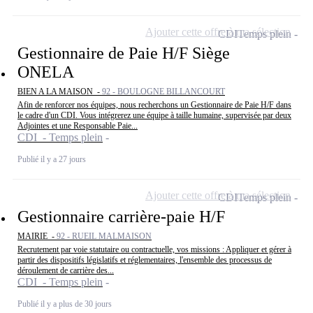
Ajouter cette offre à ma sélection
CDI
Temps plein
Gestionnaire de Paie H/F Siège
ONELA
BIEN A LA MAISON -
92 - BOULOGNE BILLANCOURT
Afin de renforcer nos équipes, nous recherchons un Gestionnaire de Paie H/F dans
le cadre d'un CDI. Vous intégrerez une équipe à taille humaine, supervisée par deux
Adjointes et une Responsable Paie...
CDI - Temps plein
Publié il y a 27 jours
Ajouter cette offre à ma sélection
CDI
Temps plein
Gestionnaire carrière-paie H/F
MAIRIE -
92 - RUEIL MALMAISON
Recrutement par voie statutaire ou contractuelle, vos missions : Appliquer et gérer à
partir des dispositifs législatifs et réglementaires, l'ensemble des processus de
déroulement de carrière des...
CDI - Temps plein
Publié il y a plus de 30 jours