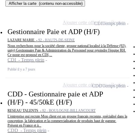
Afficher la carte
(contenu non-accessible)
Ajouter cette offre à ma sélection
CDI
Temps plein
Gestionnaire Paie et ADP (H/F)
LAZARE MARIE -
92 - HAUTS-DE-SEINE
Nous recherchons pour la société cliente, groupe national localisé à la Défense (92),
un(e) Gestionnaire Paie & Administration du Personnel pour rejoindre l'équipe RH.
Ce poste est proposé en CDI,...
CDI - Temps plein
Publié il y a 7 jours
Ajouter cette offre à ma sélection
CDD
Temps plein
CDD - Gestionnaire paie et ADP
(H/F) - 45/50kE (H/F)
RESEAU TALENTS -
92 - BOULOGNE-BILLANCOURT
L'entreprise qui recrute Mon client est un groupe français reconnu, spécialisé dans la
conception, la fabrication et la commercialisation de produits haut de gamme.
Présent en France et à...
CDD - Temps plein