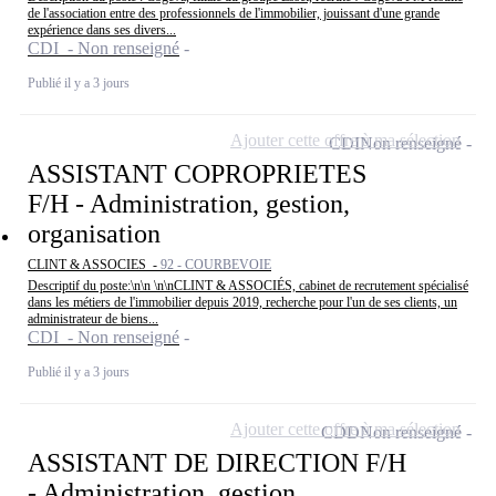
de l'association entre des professionnels de l'immobilier, jouissant d'une grande
expérience dans ses divers...
CDI - Non renseigné
Publié il y a 3 jours
Ajouter cette offre à ma sélection
CDI
Non renseigné
ASSISTANT COPROPRIETES
F/H - Administration, gestion,
organisation
CLINT & ASSOCIES -
92 - COURBEVOIE
Descriptif du poste:\n\n \n\nCLINT & ASSOCIÉS, cabinet de recrutement spécialisé
dans les métiers de l'immobilier depuis 2019, recherche pour l'un de ses clients, un
administrateur de biens...
CDI - Non renseigné
Publié il y a 3 jours
Ajouter cette offre à ma sélection
CDD
Non renseigné
ASSISTANT DE DIRECTION F/H
- Administration, gestion,