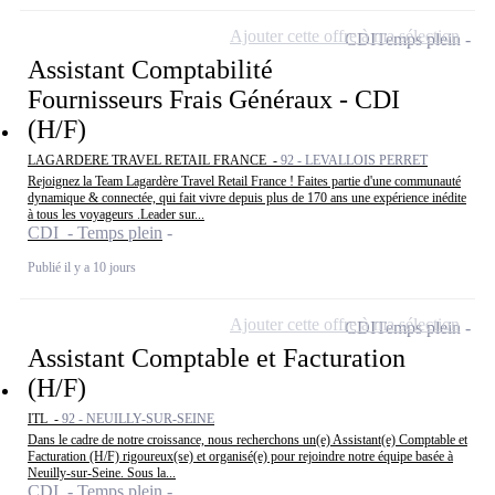
Ajouter cette offre à ma sélection
CDI
Temps plein
Assistant Comptabilité
Fournisseurs Frais Généraux - CDI
(H/F)
LAGARDERE TRAVEL RETAIL FRANCE -
92 - LEVALLOIS PERRET
Rejoignez la Team Lagardère Travel Retail France ! Faites partie d'une communauté
dynamique & connectée, qui fait vivre depuis plus de 170 ans une expérience inédite
à tous les voyageurs .Leader sur...
CDI - Temps plein
Publié il y a 10 jours
Ajouter cette offre à ma sélection
CDI
Temps plein
Assistant Comptable et Facturation
(H/F)
ITL -
92 - NEUILLY-SUR-SEINE
Dans le cadre de notre croissance, nous recherchons un(e) Assistant(e) Comptable et
Facturation (H/F) rigoureux(se) et organisé(e) pour rejoindre notre équipe basée à
Neuilly-sur-Seine. Sous la...
CDI - Temps plein