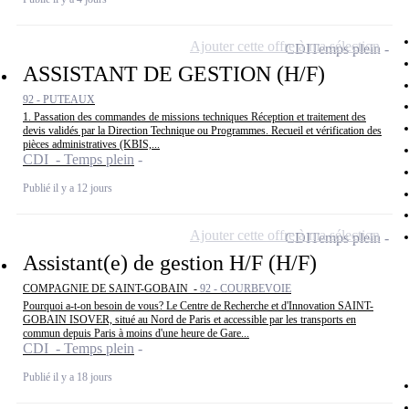
Ajouter cette offre à ma sélection
CDI
Temps plein
ASSISTANT DE GESTION (H/F)
92 - PUTEAUX
1. Passation des commandes de missions techniques Réception et traitement des
devis validés par la Direction Technique ou Programmes. Recueil et vérification des
pièces administratives (KBIS,...
CDI - Temps plein
Publié il y a 12 jours
Ajouter cette offre à ma sélection
CDI
Temps plein
Assistant(e) de gestion H/F (H/F)
COMPAGNIE DE SAINT-GOBAIN -
92 - COURBEVOIE
Pourquoi a-t-on besoin de vous? Le Centre de Recherche et d'Innovation SAINT-
GOBAIN ISOVER, situé au Nord de Paris et accessible par les transports en
commun depuis Paris à moins d'une heure de Gare...
CDI - Temps plein
Publié il y a 18 jours