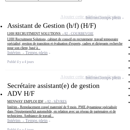
Ajouter cette offre à ma sélection
Intérim
Temps plein
Assistant de Gestion (h/f) (H/F)
LHH RECRUITMENT SOLUTIONS -
92 - COURBEVOIE
LHH Recruitment Solutions, cabinet de conseil en recrutement, travail temporaire
spécialisé, gestion de transition et évaluation d'experts, cadres et dirigeants recherche
pour son client, basé à...
Intérim - Temps plein
Publié il y a 4 jours
Ajouter cette offre à ma sélection
Intérim
Temps plein
Secrétaire assistant(e) de gestion
ADV H/F
MENWAY EMPLOI IDF -
92 - SÈVRES
Intérim - Remplacement congé maternité de 9 mois. PME dynamique spécialisée
dans l'équipement/kit automobile, en relation avec un réseau de partenaires et de
techniciens. Ambiance de travail...
Intérim - Temps plein
Publié il y a 4 jours