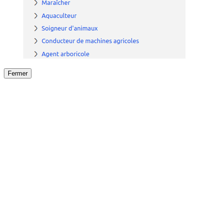
Fermer
Fermer
le détail de l'offre
/
Offre
sur
Offre précéden