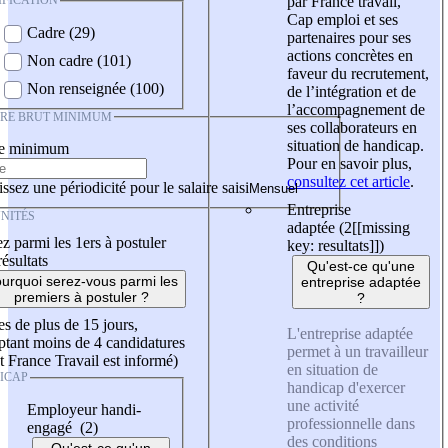
IFICATION
par France travail,
Cap emploi et ses
Cadre (29)
partenaires pour ses
actions concrètes en
Non cadre (101)
faveur du recrutement,
Non renseignée (100)
de l’intégration et de
l’accompagnement de
IRE BRUT MINIMUM
ses collaborateurs en
situation de handicap.
re minimum
Pour en savoir plus,
consultez cet article
.
ssez une périodicité pour le salaire saisi
Entreprise
NITÉS
adaptée (2
[[missing
z parmi les 1ers à postuler
key: resultats]]
)
résultats
Qu'est-ce qu'une
urquoi serez-vous parmi les
entreprise adaptée
premiers à postuler ?
?
es de plus de 15 jours,
L'entreprise adaptée
tant moins de 4 candidatures
permet à un travailleur
t France Travail est informé)
en situation de
ICAP
handicap d'exercer
une activité
Employeur handi-
professionnelle dans
engagé (2)
des conditions
Qu'est-ce qu'un