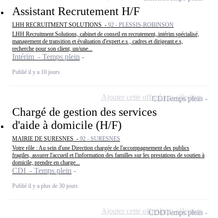
Assistant Recrutement H/F
LHH RECRUITMENT SOLUTIONS -
92 - PLESSIS-ROBINSON
LHH Recruitment Solutions, cabinet de conseil en recrutement, intérim spécialisé,
management de transition et évaluation d'expert.e.s , cadres et dirigeant.e.s,
recherche pour son client, un/une...
Intérim - Temps plein
Publié il y a 10 jours
Ajouter cette offre à ma sélection
CDI
Temps plein
Chargé de gestion des services
d'aide à domicile (H/F)
MAIRIE DE SURESNES -
92 - SURESNES
Votre rôle : Au sein d'une Direction chargée de l'accompagnement des publics
fragiles, assurer l'accueil et l'information des familles sur les prestations de soutien à
domicile, prendre en charge...
CDI - Temps plein
Publié il y a plus de 30 jours
Ajouter cette offre à ma sélection
CDD
Temps plein