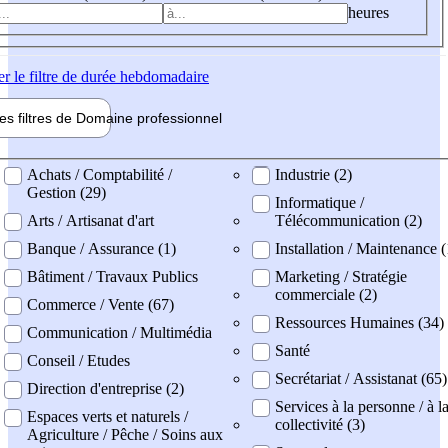
heures
er
le filtre de durée hebdomadaire
les filtres de
Domaine pro
fessionnel
ne professionel
Achats / Comptabilité /
Industrie (2)
Gestion (29)
Informatique /
Arts / Artisanat d'art
Télécommunication (2)
Banque / Assurance (1)
Installation / Maintenance (
Bâtiment / Travaux Publics
Marketing / Stratégie
commerciale (2)
Commerce / Vente (67)
Ressources Humaines (34)
Communication / Multimédia
Santé
Conseil / Etudes
Secrétariat / Assistanat (65)
Direction d'entreprise (2)
Services à la personne / à l
Espaces verts et naturels /
collectivité (3)
Agriculture / Pêche / Soins aux