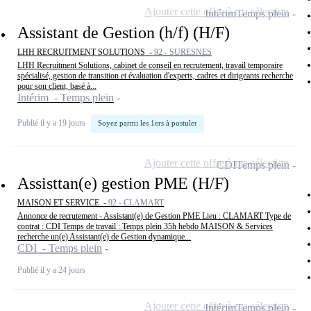
Ajouter cette offre à ma sélection
Intérim
Temps plein
Assistant de Gestion (h/f) (H/F)
LHH RECRUITMENT SOLUTIONS -
92 - SURESNES
LHH Recruitment Solutions, cabinet de conseil en recrutement, travail temporaire
spécialisé, gestion de transition et évaluation d'experts, cadres et dirigeants recherche
pour son client, basé à...
Intérim - Temps plein
Publié il y a 19 jours
Soyez parmi les 1ers à postuler
Ajouter cette offre à ma sélection
CDI
Temps plein
Assisttan(e) gestion PME (H/F)
MAISON ET SERVICE -
92 - CLAMART
Annonce de recrutement - Assistant(e) de Gestion PME Lieu : CLAMART Type de
contrat : CDI Temps de travail : Temps plein 35h hebdo MAISON & Services
recherche un(e) Assistant(e) de Gestion dynamique...
CDI - Temps plein
Publié il y a 24 jours
Ajouter cette offre à ma sélection
Intérim
Temps plein