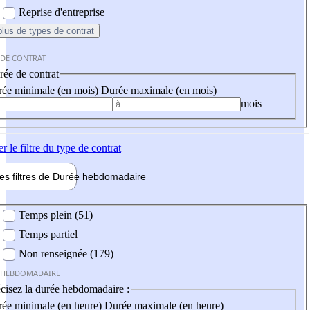
Reprise d'entreprise
plus
de types de contrat
 DE CONTRAT
ée de contrat
ée minimale (en mois)
Durée maximale (en mois)
mois
er
le filtre du type de contrat
les filtres de
Durée hebdo
madaire
 hebdomadaire
Temps plein (51)
Temps partiel
Non renseignée (179)
 HEBDOMADAIRE
cisez la durée hebdomadaire :
ée minimale (en heure)
Durée maximale (en heure)