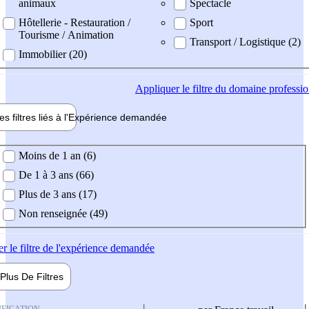
animaux
Spectacle
Hôtellerie - Restauration /
Sport
Tourisme / Animation
Transport / Logistique (2)
Immobilier (20)
Appliquer
le filtre du domaine professi
es filtres liés à l'
Expérience
demandée
ience demandée
Moins de 1 an (6)
De 1 à 3 ans (66)
Plus de 3 ans (17)
Non renseignée (49)
er
le filtre de l'expérience demandée
Plus De
Filtres