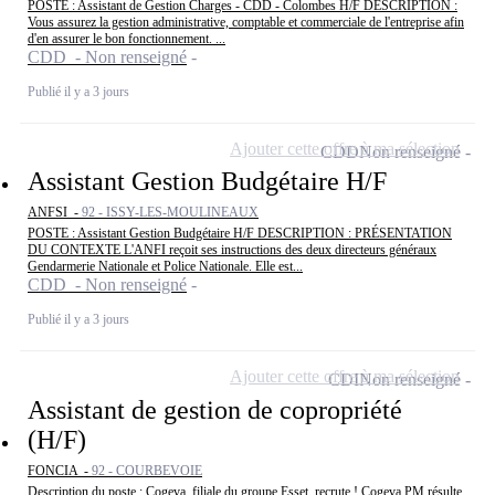
POSTE : Assistant de Gestion Charges - CDD - Colombes H/F DESCRIPTION :
Vous assurez la gestion administrative, comptable et commerciale de l'entreprise afin
d'en assurer le bon fonctionnement. ...
CDD - Non renseigné
Publié il y a 3 jours
Ajouter cette offre à ma sélection
CDD
Non renseigné
Assistant Gestion Budgétaire H/F
ANFSI -
92 - ISSY-LES-MOULINEAUX
POSTE : Assistant Gestion Budgétaire H/F DESCRIPTION : PRÉSENTATION
DU CONTEXTE L'ANFI reçoit ses instructions des deux directeurs généraux
Gendarmerie Nationale et Police Nationale. Elle est...
CDD - Non renseigné
Publié il y a 3 jours
Ajouter cette offre à ma sélection
CDI
Non renseigné
Assistant de gestion de copropriété
(H/F)
FONCIA -
92 - COURBEVOIE
Description du poste : Cogeva, filiale du groupe Esset, recrute ! Cogeva PM résulte