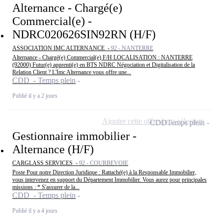
Alternance - Chargé(e)
Commercial(e) -
NDRC020626SIN92RN (H/F)
ASSOCIATION IMC ALTERNANCE -
92 - NANTERRE
Alternance - Chargé(e) Commercial(e) F/H LOCALISATION : NANTERRE
(92000) Futur(e) apprenti(e) en BTS NDRC Négociation et Digitalisation de la
Relation Client ? L'Imc Alternance vous offre une...
CDD - Temps plein
Publié il y a 2 jours
Ajouter cette offre à ma sélection
CDD
Temps plein
Gestionnaire immobilier -
Alternance (H/F)
CARGLASS SERVICES -
92 - COURBEVOIE
Poste Pour notre Direction Juridique : Rattaché(e) à la Responsable Immobilier,
vous intervenez en support du Département Immobilier. Vous aurez pour principales
missions : * S'assurer de la...
CDD - Temps plein
Publié il y a 4 jours