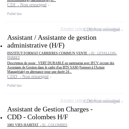
CDI - Non renseigné
Publié hier
Ajouter cette offre à ma sélection
CDD
Non renseigné
Assistant / Assistante de gestion
administrative (H/F)
INSTITUT FORMAT CARRIERES COMMUN VENTE -
92 - LEVALLOIS-
PERRET
Description du poste : VERT DURABLE en partenariat avec IFCV recrute des
Assistants de Gestion dans le cadre d'un BTS SAM (Support à l'Action
Managériale) en alternance pour une durée 24...
CDD - Non renseigné
Publié hier
Ajouter cette offre à ma sélection
CDD
Non renseigné
Assistant de Gestion Charges -
CDD - Colombes H/F
1001 VIES HABITAT -
92 - COLOMBES