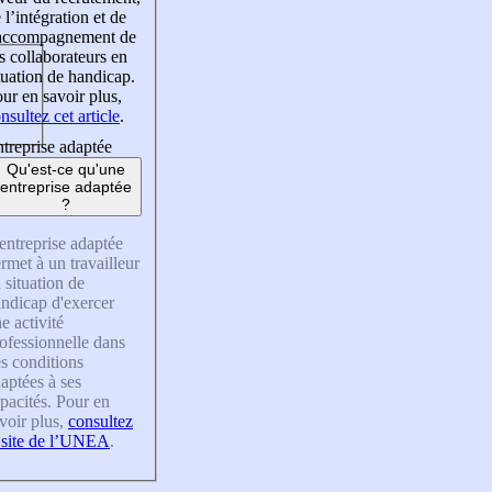
 l’intégration et de
’accompagnement de
s collaborateurs en
tuation de handicap.
ur en savoir plus,
nsultez cet article
.
treprise adaptée
Qu'est-ce qu'une
entreprise adaptée
?
entreprise adaptée
rmet à un travailleur
 situation de
ndicap d'exercer
e activité
ofessionnelle dans
s conditions
aptées à ses
pacités. Pour en
voir plus,
consultez
 site de l’UNEA
.