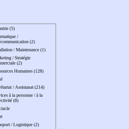
strie (5)
rmatique /
écommunication (2)
allation / Maintenance (1)
eting / Stratégie
merciale (2)
sources Humaines (128)
té
étariat / Assistanat (214)
ices à la personne / à la
ectivité (8)
ctacle
rt
sport / Logistique (2)