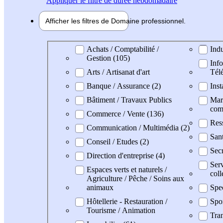
Appliquer
le filtre de durée hebdomadaire
Afficher les filtres de
Domaine pro
fessionnel
Domaine professionel
Achats / Comptabilité /
Indu
Gestion (105)
Info
Arts / Artisanat d'art
Tél
Banque / Assurance (2)
Inst
Bâtiment / Travaux Publics
Mark
com
Commerce / Vente (136)
Res
Communication / Multimédia (2)
San
Conseil / Etudes (2)
Secr
Direction d'entreprise (4)
Serv
Espaces verts et naturels /
coll
Agriculture / Pêche / Soins aux
animaux
Spe
Hôtellerie - Restauration /
Spo
Tourisme / Animation
Tran