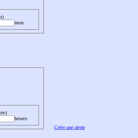
s)
mois
ure)
heures
Créer une alerte