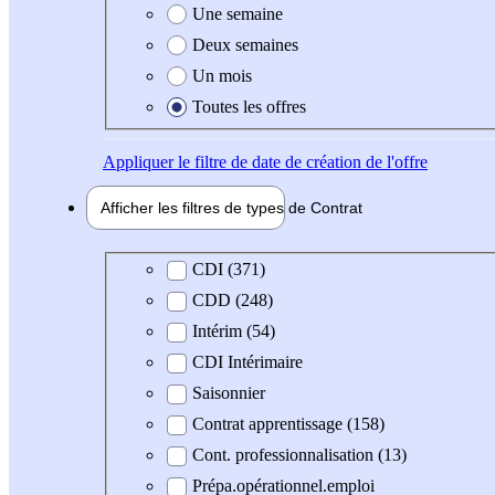
Une semaine
Deux semaines
Un mois
Toutes les offres
Appliquer
le filtre de date de création de l'offre
Afficher les filtres de types de
Contrat
Type de contrat
CDI (371)
CDD (248)
Intérim (54)
CDI Intérimaire
Saisonnier
Contrat apprentissage (158)
Cont. professionnalisation (13)
Prépa.opérationnel.emploi