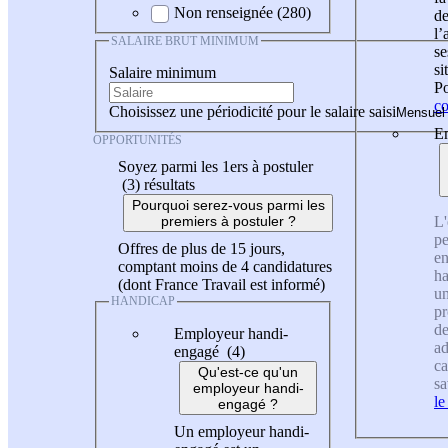
Non renseignée (280)
de
l
SALAIRE BRUT MINIMUM
se
si
Salaire minimum
Po
co
Choisissez une périodicité pour le salaire saisi
En
OPPORTUNITÉS
Soyez parmi les 1ers à postuler
(3)
résultats
Pourquoi serez-vous parmi les
L'
premiers à postuler ?
pe
Offres de plus de 15 jours,
en
comptant moins de 4 candidatures
ha
(dont France Travail est informé)
un
HANDICAP
pr
de
Employeur handi-
ad
engagé (4)
ca
Qu'est-ce qu'un
sa
employeur handi-
le
engagé ?
Un employeur handi-