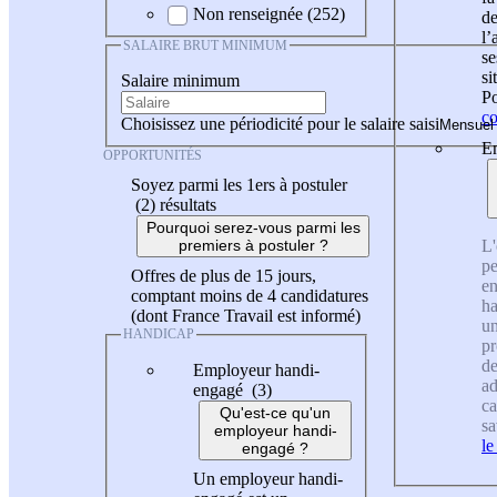
Non renseignée (252)
de
l
SALAIRE BRUT MINIMUM
se
si
Salaire minimum
Po
co
Choisissez une périodicité pour le salaire saisi
En
OPPORTUNITÉS
Soyez parmi les 1ers à postuler
(2)
résultats
Pourquoi serez-vous parmi les
L'
premiers à postuler ?
pe
Offres de plus de 15 jours,
en
comptant moins de 4 candidatures
ha
(dont France Travail est informé)
un
HANDICAP
pr
de
Employeur handi-
ad
engagé (3)
ca
Qu'est-ce qu'un
sa
employeur handi-
le
engagé ?
Un employeur handi-