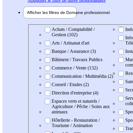
Appliquer
le filtre de durée hebdomadaire
Afficher les filtres de
Domaine pro
fessionnel
Domaine professionel
Achats / Comptabilité /
Indu
Gestion (102)
Info
Arts / Artisanat d'art
Tél
Banque / Assurance (3)
Inst
Bâtiment / Travaux Publics
Mark
com
Commerce / Vente (132)
Res
Communication / Multimédia (2)
San
Conseil / Etudes (2)
Secr
Direction d'entreprise (4)
Serv
Espaces verts et naturels /
coll
Agriculture / Pêche / Soins aux
animaux
Spe
Hôtellerie - Restauration /
Spo
Tourisme / Animation
Tran