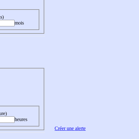
s)
mois
ure)
heures
Créer une alerte