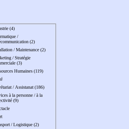
strie (4)
rmatique /
écommunication (2)
allation / Maintenance (2)
eting / Stratégie
merciale (3)
sources Humaines (119)
té
étariat / Assistanat (186)
ices à la personne / à la
ectivité (9)
ctacle
rt
sport / Logistique (2)