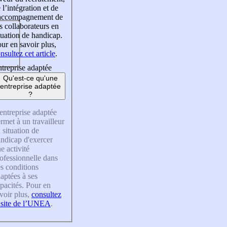
 l’intégration et de
’accompagnement de
s collaborateurs en
tuation de handicap.
ur en savoir plus,
nsultez cet article
.
treprise adaptée
Qu'est-ce qu'une
entreprise adaptée
?
entreprise adaptée
rmet à un travailleur
 situation de
ndicap d'exercer
e activité
ofessionnelle dans
s conditions
aptées à ses
pacités. Pour en
voir plus,
consultez
 site de l’UNEA
.