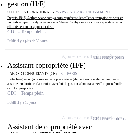
gestion (H/F)
SOTHYS INTERNATIONAL -
75 - PARIS 8E ARRONDISSEMENT
Depuis 1946, Sothys www.sothys.com représente l'excellence française du soin en
instituts et spas. La dynamique de la Maison Sothys repose sur sa capacité à rester
elle-même tout en apportant des...
CDI - Temps plein
Publié il y a plus de 30 jours
Ajouter cette offre à ma sélection
CDI
Temps plein
Assistant copropriété (H/F)
LABORD CONSULTANTS (CR) -
75 - PARIS
Rattaché(e) à un gestionnaire de copropriété, également associé du cabinet, vous
assurez, en étroite collaboration avec lui, la gestion administrative d'un portefeuille
de 31 copropriétés...
CDI - Temps plein
Publié il y a 13 jours
Ajouter cette offre à ma sélection
CDI
Temps plein
Assistant de copropriété avec