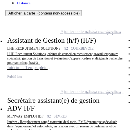
Distance
Afficher la carte
(contenu non-accessible)
Ajouter cette offre à ma sélection
Intérim
Temps plein
Assistant de Gestion (h/f) (H/F)
LHH RECRUITMENT SOLUTIONS -
92 - COURBEVOIE
LHH Recruitment Solutions, cabinet de conseil en recrutement, travail temporaire
spécialisé, gestion de transition et évaluation d'experts, cadres et dirigeants recherche
pour son client, basé à...
Intérim - Temps plein
Publié hier
Ajouter cette offre à ma sélection
Intérim
Temps plein
Secrétaire assistant(e) de gestion
ADV H/F
MENWAY EMPLOI IDF -
92 - SÈVRES
Intérim - Remplacement congé maternité de 9 mois. PME dynamique spécialisée
dans l'équipement/kit automobile, en relation avec un réseau de partenaires et de