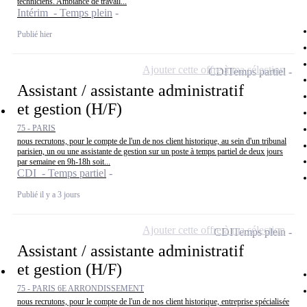
techniciens. Ambiance de travail...
Intérim - Temps plein
Publié hier
Ajouter cette offre à ma sélection
CDI
Temps partiel
Assistant / assistante administratif
et gestion (H/F)
75 - PARIS
nous recrutons, pour le compte de l'un de nos client historique, au sein d'un tribunal
parisien, un ou une assistante de gestion sur un poste à temps partiel de deux jours
par semaine en 9h-18h soit...
CDI - Temps partiel
Publié il y a 3 jours
Ajouter cette offre à ma sélection
CDI
Temps plein
Assistant / assistante administratif
et gestion (H/F)
75 - PARIS 6E ARRONDISSEMENT
nous recrutons, pour le compte de l'un de nos client historique, entreprise spécialisée