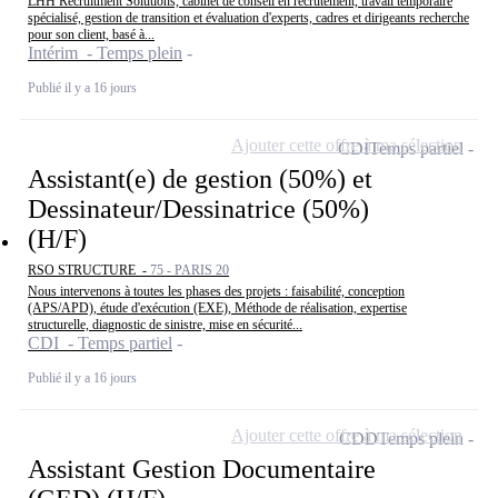
LHH Recruitment Solutions, cabinet de conseil en recrutement, travail temporaire
spécialisé, gestion de transition et évaluation d'experts, cadres et dirigeants recherche
pour son client, basé à...
Intérim - Temps plein
Publié il y a 16 jours
Ajouter cette offre à ma sélection
CDI
Temps partiel
Assistant(e) de gestion (50%) et
Dessinateur/Dessinatrice (50%)
(H/F)
RSO STRUCTURE -
75 - PARIS 20
Nous intervenons à toutes les phases des projets : faisabilité, conception
(APS/APD), étude d'exécution (EXE), Méthode de réalisation, expertise
structurelle, diagnostic de sinistre, mise en sécurité...
CDI - Temps partiel
Publié il y a 16 jours
Ajouter cette offre à ma sélection
CDD
Temps plein
Assistant Gestion Documentaire