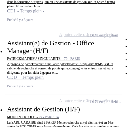
dans la formation sur paris , un ou une assistante de gestion sur un poste à temps
plein . Nous recherchons...
CDI - Temps plein
Publié il y a 3 jours
Ajouter cette offre à ma sélection
CDD
Temps plein
Assistant(e) de Gestion - Office
Manager (H/F)
PATRICKMATHIEU SINGULARITE -
75 - PARIS
À propos de patrickmathieu singularité patrickmathieu singularité (PMS) est un
cabinet de recherche et conseil de pointe qui accompagne les entreprises et leurs
dirigeants pour les aider à gagner en...
CDD - Temps plein
Publié il y a 7 jours
Ajouter cette offre à ma sélection
CDD
Temps plein
Assistant de Gestion (H/F)
MOULIN CREOLE -
75 - PARIS 14
La SARL CARAIBE situé à PARIS 14ème recherche un(e) alternant(e) en 1ère
année de BTS GPME pour la rentrée prochaine. Cela fait plusieurs années que nous