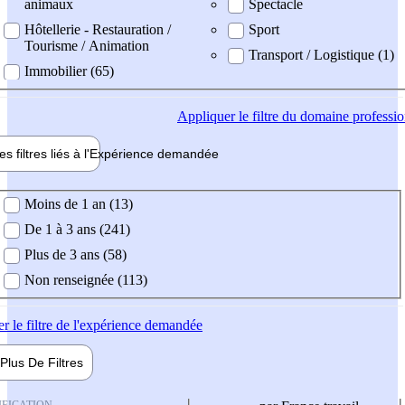
animaux
Spectacle
Hôtellerie - Restauration /
Sport
Tourisme / Animation
Transport / Logistique (1)
Immobilier (65)
Appliquer
le filtre du domaine professi
es filtres liés à l'
Expérience
demandée
ience demandée
Moins de 1 an (13)
De 1 à 3 ans (241)
Plus de 3 ans (58)
Non renseignée (113)
er
le filtre de l'expérience demandée
Plus De
Filtres