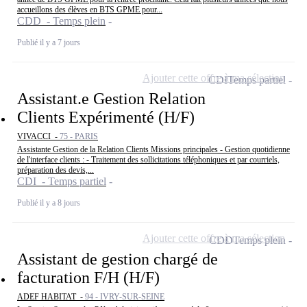
accueillons des élèves en BTS GPME pour...
CDD - Temps plein
Publié il y a 7 jours
Ajouter cette offre à ma sélection
CDI
Temps partiel
Assistant.e Gestion Relation
Clients Expérimenté (H/F)
VIVACCI -
75 - PARIS
Assistante Gestion de la Relation Clients Missions principales - Gestion quotidienne
de l'interface clients : - Traitement des sollicitations téléphoniques et par courriels,
préparation des devis,...
CDI - Temps partiel
Publié il y a 8 jours
Ajouter cette offre à ma sélection
CDD
Temps plein
Assistant de gestion chargé de
facturation F/H (H/F)
ADEF HABITAT -
94 - IVRY-SUR-SEINE