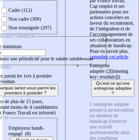
IFICATION
par France travail,
Cap emploi et ses
Cadre (112)
partenaires pour ses
actions concrètes en
Non cadre (309)
faveur du recrutement,
Non renseignée (297)
de l’intégration et de
l’accompagnement de
IRE BRUT MINIMUM
ses collaborateurs en
situation de handicap.
re minimum
Pour en savoir plus,
consultez cet article
.
ssez une périodicité pour le salaire saisi
Entreprise
NITÉS
adaptée (2
[[missing
z parmi les 1ers à postuler
key: resultats]]
)
résultats
Qu'est-ce qu'une
urquoi serez-vous parmi les
entreprise adaptée
premiers à postuler ?
?
es de plus de 15 jours,
L'entreprise adaptée
tant moins de 4 candidatures
permet à un travailleur
t France Travail est informé)
en situation de
ICAP
handicap d'exercer
une activité
Employeur handi-
professionnelle dans
engagé (8)
des conditions
Qu'est-ce qu'un