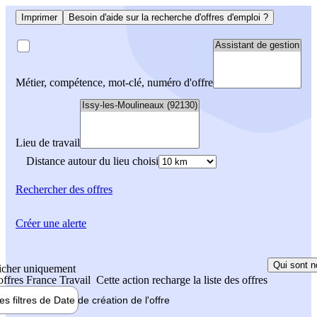
Imprimer
Besoin d'aide sur la recherche d'offres d'emploi ?
Métier, compétence, mot-clé, numéro d'offre
Lieu de travail
Distance autour du lieu choisi
Rechercher
des offres
Créer une alerte
Qui sont n
icher uniquement
 offres France Travail
Cette action recharge la liste des offres
les filtres de
Date de création
de l'offre