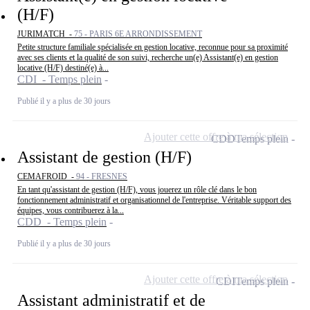
(H/F)
JURIMATCH -
75 - PARIS 6E ARRONDISSEMENT
Petite structure familiale spécialisée en gestion locative, reconnue pour sa proximité
avec ses clients et la qualité de son suivi, recherche un(e) Assistant(e) en gestion
locative (H/F) destiné(e) à...
CDI - Temps plein
Publié il y a plus de 30 jours
Ajouter cette offre à ma sélection
CDD
Temps plein
Assistant de gestion (H/F)
CEMAFROID -
94 - FRESNES
En tant qu'assistant de gestion (H/F), vous jouerez un rôle clé dans le bon
fonctionnement administratif et organisationnel de l'entreprise. Véritable support des
équipes, vous contribuerez à la...
CDD - Temps plein
Publié il y a plus de 30 jours
Ajouter cette offre à ma sélection
CDI
Temps plein
Assistant administratif et de