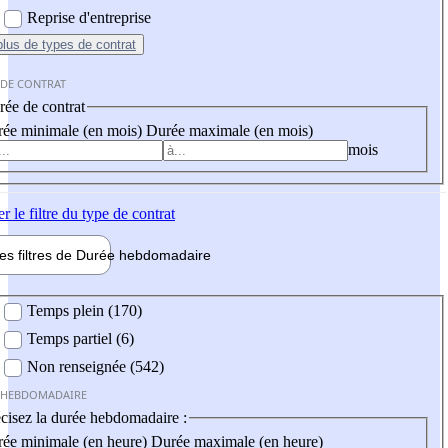
Reprise d'entreprise
plus
de types de contrat
 DE CONTRAT
ée de contrat
ée minimale (en mois)
Durée maximale (en mois)
mois
er
le filtre du type de contrat
les filtres de
Durée hebdo
madaire
 hebdomadaire
Temps plein (170)
Temps partiel (6)
Non renseignée (542)
 HEBDOMADAIRE
cisez la durée hebdomadaire :
ée minimale (en heure)
Durée maximale (en heure)