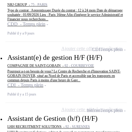
NRJ GROUP -
75 - PARIS
Type de contrat : Apprentissage Durée du contrat : 12 à 24 mois Date de démarrage
souhaitée : 01/09/2026 Lieu : Paris 16ème Afin d'intégrer le service Administratif et
Financier nous recherchons...
CDD - Temps plein
Publié il y a 9 jours
Ajouter cette offre à ma sélection
CDI
Temps plein
Assistant(e) de gestion H/F (H/F)
COMPAGNIE DE SAINT-GOBAIN -
92 - COURBEVOIE
Pourquoi a-t-on besoin de vous? Le Centre de Recherche et d'Innovation SAINT-
GOBAIN ISOVER, situé au Nord de Paris et accessible par les transports en
commun depuis Paris à moins d'une heure de Gare...
CDI - Temps plein
Publié il y a 15 jours
Ajouter cette offre à ma sélection
Intérim
Temps plein
Assistant de Gestion (h/f) (H/F)
LHH RECRUITMENT SOLUTIONS -
92 - SURESNES