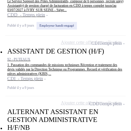
Le Service Support des Pôles Administratifs, composé de 6 personnes, recrute un(e)
Assistant(e) de gestion chargé de facturation en CDD à temps complet jusqu'au
03/07/2027 à IVRY SUR SEINE - Siège...
CDD - Temps plein
Publié il y a 8 jours
Employeur handi-engagé
Ajouter cette offre à ma sélection
CDI
Temps plein
ASSISTANT DE GESTION (H/F)
92 - PUTEAUX
1. Passation des commandes de missions techniques Réception et traitement des
devis validés par la Direction Technique ou Programmes. Recueil et vérification des
pièces administratives (KBIS,...
CDI - Temps plein
Publié il y a 9 jours
Ajouter cette offre à ma sélection
CDD
Temps plein
ALTERNANT ASSISTANT EN
GESTION ADMINISTRATIVE
H/F/NB