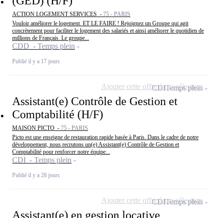
(GED) (H/F)
ACTION LOGEMENT SERVICES -
75 - PARIS
Vouloir améliorer le logement. ET LE FAIRE ! Rejoignez un Groupe qui agit
concrètement pour faciliter le logement des salariés et ainsi améliorer le quotidien de
millions de Français. Le groupe...
CDD - Temps plein
Publié il y a 17 jours
Ajouter cette offre à ma sélection
CDI
Temps plein
Assistant(e) Contrôle de Gestion et
Comptabilité (H/F)
MAISON PICTO -
75 - PARIS
Picto est une enseigne de restauration rapide basée à Paris. Dans le cadre de notre
développement, nous recrutons un(e) Assistant(e) Contrôle de Gestion et
Comptabilité pour renforcer notre équipe...
CDI - Temps plein
Publié il y a 28 jours
Ajouter cette offre à ma sélection
CDI
Temps plein
Assistant(e) en gestion locative