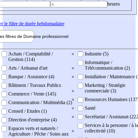
heures
er
le filtre de durée hebdomadaire
les filtres de
Domaine pro
fessionnel
ne professionel
Achats / Comptabilité /
Industrie (5)
Gestion (114)
Informatique /
Arts / Artisanat d'art
Télécommunication (2)
Banque / Assurance (4)
Installation / Maintenance (
Bâtiment / Travaux Publics
Marketing / Stratégie
commerciale (3)
Commerce / Vente (145)
Ressources Humaines (137
Communication / Multimédia (2)
Santé
Conseil / Etudes (1)
Secrétariat / Assistanat (22
Direction d'entreprise (4)
Services à la personne / à l
Espaces verts et naturels /
collectivité (10)
Agriculture / Pêche / Soins aux