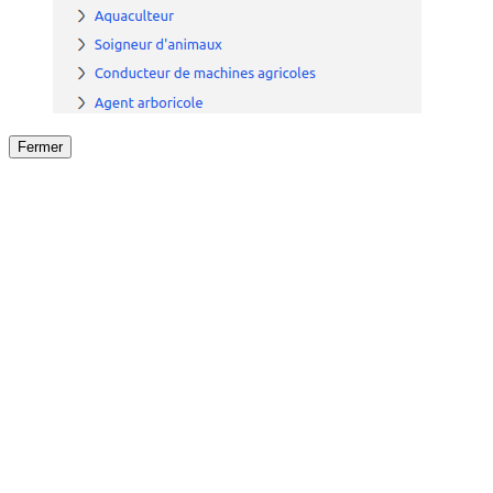
Fermer
Fermer
le détail de l'offre
/
Offre
sur
Offre précéden