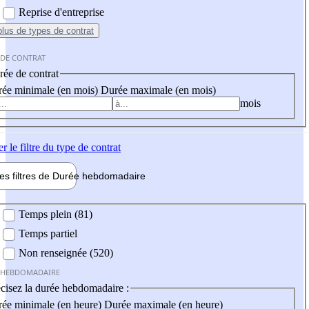
Reprise d'entreprise
plus
de types de contrat
 DE CONTRAT
ée de contrat
ée minimale (en mois)
Durée maximale (en mois)
mois
er
le filtre du type de contrat
les filtres de
Durée hebdo
madaire
 hebdomadaire
Temps plein (81)
Temps partiel
Non renseignée (520)
 HEBDOMADAIRE
cisez la durée hebdomadaire :
ée minimale (en heure)
Durée maximale (en heure)