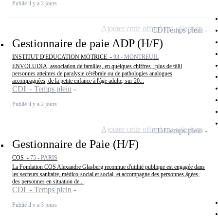
Publié il y a 2 jours
Ajouter cette offre à ma sélection
CDI
Temps plein
Gestionnaire de paie ADP (H/F)
INSTITUT D'EDUCATION MOTRICE -
93 - MONTREUIL
ENVOLUDIA, association de familles, en quelques chiffres : plus de 600
personnes atteintes de paralysie cérébrale ou de pathologies analogues
accompagnées, de la petite enfance à l'âge adulte, sur 20...
CDI - Temps plein
Publié il y a 2 jours
Ajouter cette offre à ma sélection
CDI
Temps plein
Gestionnaire de Paie (H/F)
COS -
75 - PARIS
La Fondation COS Alexandre Glasberg reconnue d'utilité publique est engagée dans
les secteurs sanitaire, médico-social et social, et accompagne des personnes âgées,
des personnes en situation de...
CDI - Temps plein
Publié il y a 3 jours