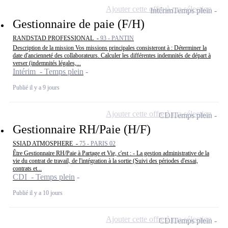
Ajouter cette offre à ma sélection
Intérim
Temps plein
Gestionnaire de paie (F/H)
RANDSTAD PROFESSIONAL -
93 - PANTIN
Description de la mission Vos missions principales consisteront à : Déterminer la
date d'ancienneté des collaborateurs. Calculer les différentes indemnités de départ à
verser (indemnités légales,...
Intérim - Temps plein
Publié il y a 9 jours
Ajouter cette offre à ma sélection
CDI
Temps plein
Gestionnaire RH/Paie (H/F)
SSIAD ATMOSPHERE -
75 - PARIS 02
Être Gestionnaire RH/Paie à Partage et Vie, c'est : - La gestion administrative de la
vie du contrat de travail, de l'intégration à la sortie (Suivi des périodes d'essai,
contrats et...
CDI - Temps plein
Publié il y a 10 jours
Ajouter cette offre à ma sélection
CDI
Temps plein