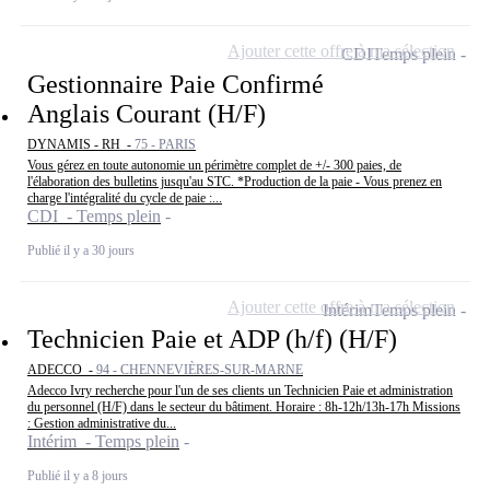
Ajouter cette offre à ma sélection
CDI
Temps plein
Gestionnaire Paie Confirmé
Anglais Courant (H/F)
DYNAMIS - RH -
75 - PARIS
Vous gérez en toute autonomie un périmètre complet de +/- 300 paies, de
l'élaboration des bulletins jusqu'au STC. *Production de la paie - Vous prenez en
charge l'intégralité du cycle de paie :...
CDI - Temps plein
Publié il y a 30 jours
Ajouter cette offre à ma sélection
Intérim
Temps plein
Technicien Paie et ADP (h/f) (H/F)
ADECCO -
94 - CHENNEVIÈRES-SUR-MARNE
Adecco Ivry recherche pour l'un de ses clients un Technicien Paie et administration
du personnel (H/F) dans le secteur du bâtiment. Horaire : 8h-12h/13h-17h Missions
: Gestion administrative du...
Intérim - Temps plein
Publié il y a 8 jours