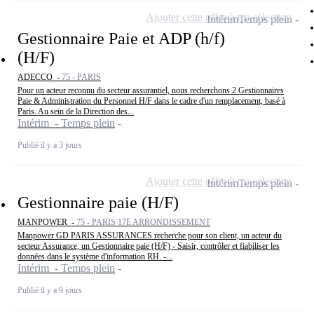
Ajouter cette offre à ma sélection
Intérim
Temps plein
Gestionnaire Paie et ADP (h/f)
(H/F)
ADECCO -
75 - PARIS
Pour un acteur reconnu du secteur assurantiel, nous recherchons 2 Gestionnaires
Paie & Administration du Personnel H/F dans le cadre d'un remplacement, basé à
Paris. Au sein de la Direction des...
Intérim - Temps plein
Publié il y a 3 jours
Ajouter cette offre à ma sélection
Intérim
Temps plein
Gestionnaire paie (H/F)
MANPOWER -
75 - PARIS 17E ARRONDISSEMENT
Manpower GD PARIS ASSURANCES recherche pour son client, un acteur du
secteur Assurance, un Gestionnaire paie (H/F) - Saisir, contrôler et fiabiliser les
données dans le système d'information RH. -...
Intérim - Temps plein
Publié il y a 9 jours