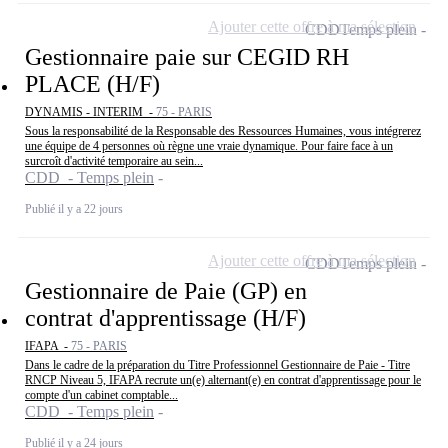
Ajouter cette offre à ma sélection
CDD
Temps plein
Gestionnaire paie sur CEGID RH
PLACE (H/F)
DYNAMIS - INTERIM -
75 - PARIS
Sous la responsabilité de la Responsable des Ressources Humaines, vous intégrerez
une équipe de 4 personnes où règne une vraie dynamique. Pour faire face à un
surcroît d'activité temporaire au sein...
CDD - Temps plein
Publié il y a 22 jours
Ajouter cette offre à ma sélection
CDD
Temps plein
Gestionnaire de Paie (GP) en
contrat d'apprentissage (H/F)
IFAPA -
75 - PARIS
Dans le cadre de la préparation du Titre Professionnel Gestionnaire de Paie - Titre
RNCP Niveau 5, IFAPA recrute un(e) alternant(e) en contrat d'apprentissage pour le
compte d'un cabinet comptable...
CDD - Temps plein
Publié il y a 24 jours