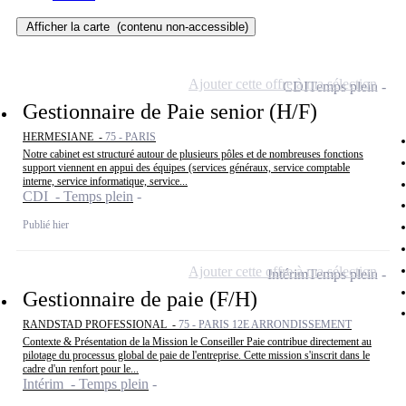
Afficher la carte
(contenu non-accessible)
Ajouter cette offre à ma sélection
CDI
Temps plein
Gestionnaire de Paie senior (H/F)
HERMESIANE -
75 - PARIS
Notre cabinet est structuré autour de plusieurs pôles et de nombreuses fonctions
support viennent en appui des équipes (services généraux, service comptable
interne, service informatique, service...
CDI - Temps plein
Publié hier
Ajouter cette offre à ma sélection
Intérim
Temps plein
Gestionnaire de paie (F/H)
RANDSTAD PROFESSIONAL -
75 - PARIS 12E ARRONDISSEMENT
Contexte & Présentation de la Mission le Conseiller Paie contribue directement au
pilotage du processus global de paie de l'entreprise. Cette mission s'inscrit dans le
cadre d'un renfort pour le...
Intérim - Temps plein