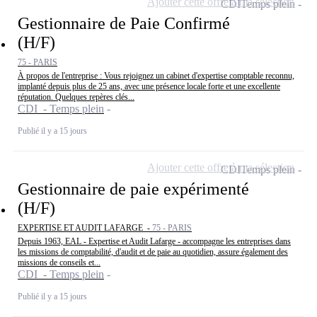
Ajouter cette offre à ma sélection
CDI
Temps plein
Gestionnaire de Paie Confirmé
(H/F)
75 - PARIS
À propos de l'entreprise : Vous rejoignez un cabinet d'expertise comptable reconnu,
implanté depuis plus de 25 ans, avec une présence locale forte et une excellente
réputation. Quelques repères clés...
CDI - Temps plein
Publié il y a 15 jours
Ajouter cette offre à ma sélection
CDI
Temps plein
Gestionnaire de paie expérimenté
(H/F)
EXPERTISE ET AUDIT LAFARGE -
75 - PARIS
Depuis 1963, EAL - Expertise et Audit Lafarge - accompagne les entreprises dans
les missions de comptabilité, d'audit et de paie au quotidien, assure également des
missions de conseils et...
CDI - Temps plein
Publié il y a 15 jours