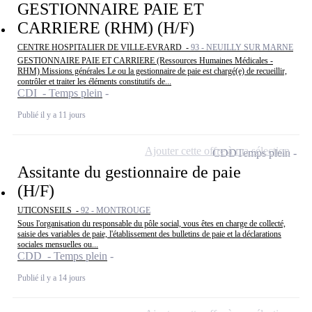
GESTIONNAIRE PAIE ET
CARRIERE (RHM) (H/F)
CENTRE HOSPITALIER DE VILLE-EVRARD -
93 - NEUILLY SUR MARNE
GESTIONNAIRE PAIE ET CARRIERE (Ressources Humaines Médicales -
RHM) Missions générales Le ou la gestionnaire de paie est chargé(e) de recueillir,
contrôler et traiter les éléments constitutifs de...
CDI - Temps plein
Publié il y a 11 jours
Ajouter cette offre à ma sélection
CDD
Temps plein
Assitante du gestionnaire de paie
(H/F)
UTICONSEILS -
92 - MONTROUGE
Sous l'organisation du responsable du pôle social, vous êtes en charge de collecté,
saisie des variables de paie, l'établissement des bulletins de paie et la déclarations
sociales mensuelles ou...
CDD - Temps plein
Publié il y a 14 jours