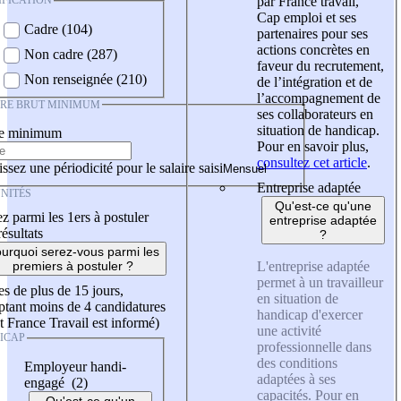
IFICATION
par France travail,
Cap emploi et ses
Cadre (104)
partenaires pour ses
actions concrètes en
Non cadre (287)
faveur du recrutement,
Non renseignée (210)
de l’intégration et de
l’accompagnement de
IRE BRUT MINIMUM
ses collaborateurs en
situation de handicap.
re minimum
Pour en savoir plus,
consultez cet article
.
ssez une périodicité pour le salaire saisi
Entreprise adaptée
NITÉS
Qu'est-ce qu'une
z parmi les 1ers à postuler
entreprise adaptée
résultats
?
urquoi serez-vous parmi les
L'entreprise adaptée
premiers à postuler ?
permet à un travailleur
es de plus de 15 jours,
en situation de
tant moins de 4 candidatures
handicap d'exercer
t France Travail est informé)
une activité
ICAP
professionnelle dans
des conditions
Employeur handi-
adaptées à ses
engagé (2)
capacités. Pour en
Qu'est-ce qu'un