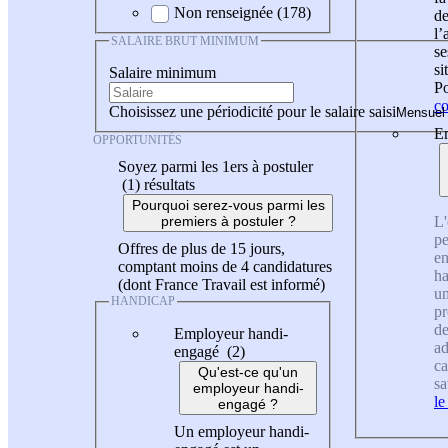
Non renseignée (178)
de
l
SALAIRE BRUT MINIMUM
se
si
Salaire minimum
Po
co
Choisissez une périodicité pour le salaire saisi
En
OPPORTUNITÉS
Soyez parmi les 1ers à postuler
(1)
résultats
Pourquoi serez-vous parmi les
L'
premiers à postuler ?
pe
Offres de plus de 15 jours,
en
comptant moins de 4 candidatures
ha
(dont France Travail est informé)
un
HANDICAP
pr
de
Employeur handi-
ad
engagé (2)
ca
Qu'est-ce qu'un
sa
employeur handi-
le
engagé ?
Un employeur handi-