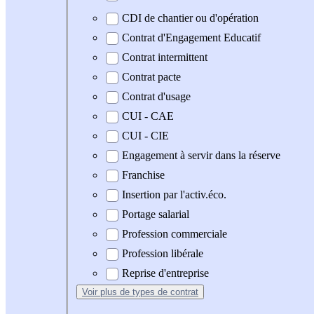
CDI de chantier ou d'opération
Contrat d'Engagement Educatif
Contrat intermittent
Contrat pacte
Contrat d'usage
CUI - CAE
CUI - CIE
Engagement à servir dans la réserve
Franchise
Insertion par l'activ.éco.
Portage salarial
Profession commerciale
Profession libérale
Reprise d'entreprise
Voir plus
de types de contrat