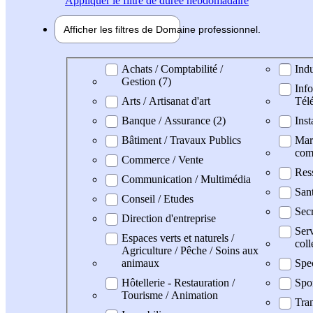
Appliquer
le filtre de durée hebdomadaire
Afficher les filtres de
Domaine pro
fessionnel
Domaine professionel
Achats / Comptabilité /
Indu
Gestion (7)
Info
Arts / Artisanat d'art
Tél
Banque / Assurance (2)
Inst
Bâtiment / Travaux Publics
Mark
com
Commerce / Vente
Res
Communication / Multimédia
San
Conseil / Etudes
Secr
Direction d'entreprise
Serv
Espaces verts et naturels /
coll
Agriculture / Pêche / Soins aux
animaux
Spe
Hôtellerie - Restauration /
Spo
Tourisme / Animation
Tran