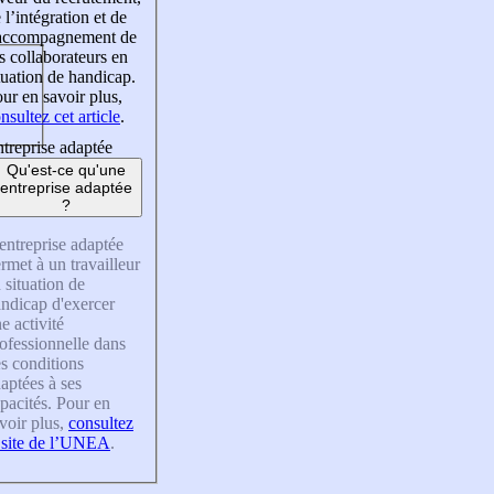
 l’intégration et de
’accompagnement de
s collaborateurs en
tuation de handicap.
ur en savoir plus,
nsultez cet article
.
treprise adaptée
Qu'est-ce qu'une
entreprise adaptée
?
entreprise adaptée
rmet à un travailleur
 situation de
ndicap d'exercer
e activité
ofessionnelle dans
s conditions
aptées à ses
pacités. Pour en
voir plus,
consultez
 site de l’UNEA
.