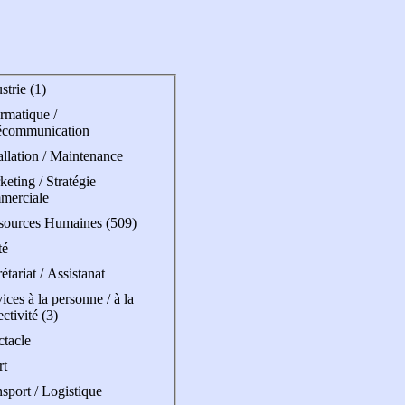
strie (1)
rmatique /
écommunication
allation / Maintenance
eting / Stratégie
merciale
sources Humaines (509)
té
étariat / Assistanat
ices à la personne / à la
ectivité (3)
ctacle
rt
sport / Logistique