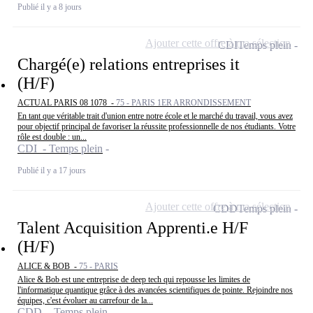
Publié il y a 8 jours
Ajouter cette offre à ma sélection
CDI
Temps plein
Chargé(e) relations entreprises it
(H/F)
ACTUAL PARIS 08 1078 -
75 - PARIS 1ER ARRONDISSEMENT
En tant que véritable trait d'union entre notre école et le marché du travail, vous avez
pour objectif principal de favoriser la réussite professionnelle de nos étudiants. Votre
rôle est double : un...
CDI - Temps plein
Publié il y a 17 jours
Ajouter cette offre à ma sélection
CDD
Temps plein
Talent Acquisition Apprenti.e H/F
(H/F)
ALICE & BOB -
75 - PARIS
Alice & Bob est une entreprise de deep tech qui repousse les limites de
l'informatique quantique grâce à des avancées scientifiques de pointe. Rejoindre nos
équipes, c'est évoluer au carrefour de la...
CDD - Temps plein