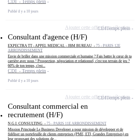
CDI - Temps plein
Publié il y a 10 jours
Ajouter cette offre à ma sélection
CDI
Temps plein
Consultant d'agence (H/F)
EXPECTRA TT - APPEL MEDICAL - JBM BUREAU -
75 - PARIS 12E
ARRONDISSEMENT
Envie de briller dans une mission commerciale et humaine ? Fais battre le cœur de ta
carrière avec nous ! Prospection, négociation et relationnel, c'est ton terrain de jeu ?
60% de ton temps, c'est...
CDI - Temps plein
Publié il y a 10 jours
Ajouter cette offre à ma sélection
CDI
Temps plein
Consultant commercial en
recrutement (H/F)
N.G.I. CONSULTING -
75 - PARIS 11E ARRONDISSEMENT
Mission Principale Le Business Developer a pour mission de développer et de
fidéliser un portefeuille de clients entreprises (PME, ETI, Grandes Entreprises) en
leur proposant des solutions de...