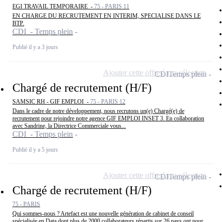
EGI TRAVAIL TEMPORAIRE -
75 - PARIS 11
EN CHARGE DU RECRUTEMENT EN INTERIM, SPECIALISE DANS LE
BTP.
CDI - Temps plein
Publié il y a 3 jours
Ajouter cette offre à ma sélection
CDI
Temps plein
Chargé de recrutement (H/F)
SAMSIC RH - GIF EMPLOI -
75 - PARIS 12
Dans le cadre de notre développement, nous recrutons un(e) Chargé(e) de
recrutement pour rejoindre notre agence GIF EMPLOI INSET 3. En collaboration
avec Sandrine, la Directrice Commerciale vous...
CDI - Temps plein
Publié il y a 5 jours
Ajouter cette offre à ma sélection
CDI
Temps plein
Chargé de recrutement (H/F)
75 - PARIS
Qui sommes-nous ? Artefact est une nouvelle génération de cabinet de conseil
spécialisée en Data dont plus de 2000 collaborateurs répartis sur 26 pays ont pour