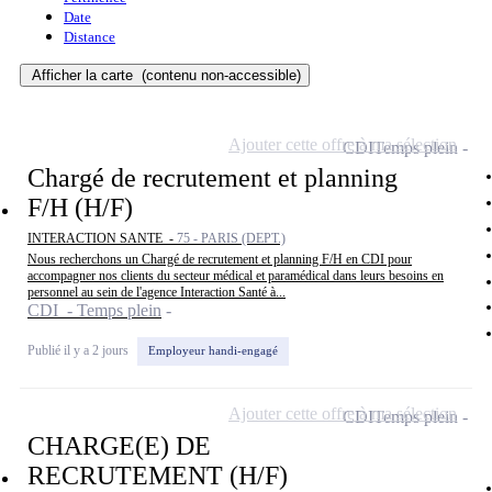
Date
Distance
Afficher la carte
(contenu non-accessible)
Ajouter cette offre à ma sélection
CDI
Temps plein
Chargé de recrutement et planning
F/H (H/F)
INTERACTION SANTE -
75 - PARIS (DEPT.)
Nous recherchons un Chargé de recrutement et planning F/H en CDI pour
accompagner nos clients du secteur médical et paramédical dans leurs besoins en
personnel au sein de l'agence Interaction Santé à...
CDI - Temps plein
Publié il y a 2 jours
Employeur handi-engagé
Ajouter cette offre à ma sélection
CDI
Temps plein
CHARGE(E) DE
RECRUTEMENT (H/F)