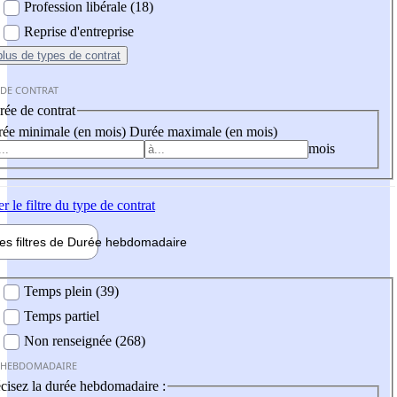
Profession libérale (18)
Reprise d'entreprise
plus
de types de contrat
 DE CONTRAT
ée de contrat
ée minimale (en mois)
Durée maximale (en mois)
mois
er
le filtre du type de contrat
les filtres de
Durée hebdo
madaire
 hebdomadaire
Temps plein (39)
Temps partiel
Non renseignée (268)
 HEBDOMADAIRE
cisez la durée hebdomadaire :