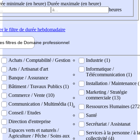
ée minimale (en heure)
Durée maximale (en heure)
heures
er
le filtre de durée hebdomadaire
les filtres de
Domaine pro
fessionnel
ne professionel
Achats / Comptabilité / Gestion
Industrie (1)
Arts / Artisanat d'art
Informatique /
Télécommunication (1)
Banque / Assurance
Installation / Maintenance (
Bâtiment / Travaux Publics (1)
Marketing / Stratégie
Commerce / Vente (10)
commerciale (13)
Communication / Multimédia (1)
Ressources Humaines (272
Conseil / Etudes
Santé
Direction d'entreprise
Secrétariat / Assistanat
Espaces verts et naturels /
Services à la personne / à l
Agriculture / Pêche / Soins aux
collectivité (4)