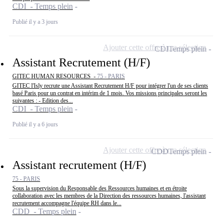
CDI - Temps plein
Publié il y a 3 jours
Ajouter cette offre à ma sélection
CDI
Temps plein
Assistant Recrutement (H/F)
GITEC HUMAN RESOURCES -
75 - PARIS
GITEC l'Isly recrute une Assistant Recrutement H/F pour intégrer l'un de ses clients
basé Paris pour un contrat en intérim de 1 mois. Vos missions principales seront les
suivantes : - Edition des...
CDI - Temps plein
Publié il y a 6 jours
Ajouter cette offre à ma sélection
CDD
Temps plein
Assistant recrutement (H/F)
75 - PARIS
Sous la supervision du Responsable des Ressources humaines et en étroite
collaboration avec les membres de la Direction des ressources humaines, l'assistant
recrutement accompagne l'équipe RH dans le...
CDD - Temps plein