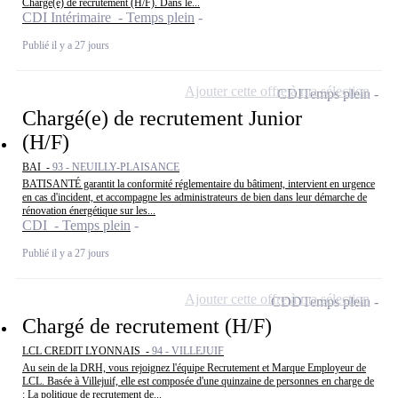
Chargé(e) de recrutement (H/F). Dans le...
CDI Intérimaire - Temps plein
Publié il y a 27 jours
Ajouter cette offre à ma sélection
CDI
Temps plein
Chargé(e) de recrutement Junior
(H/F)
BAI -
93 - NEUILLY-PLAISANCE
BATISANTÉ garantit la conformité réglementaire du bâtiment, intervient en urgence
en cas d'incident, et accompagne les administrateurs de bien dans leur démarche de
rénovation énergétique sur les...
CDI - Temps plein
Publié il y a 27 jours
Ajouter cette offre à ma sélection
CDD
Temps plein
Chargé de recrutement (H/F)
LCL CREDIT LYONNAIS -
94 - VILLEJUIF
Au sein de la DRH, vous rejoignez l'équipe Recrutement et Marque Employeur de
LCL. Basée à Villejuif, elle est composée d'une quinzaine de personnes en charge de
: La politique de recrutement de...