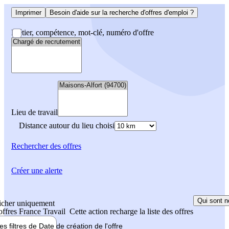
Imprimer
Besoin d'aide sur la recherche d'offres d'emploi ?
Métier, compétence, mot-clé, numéro d'offre
Lieu de travail
Distance autour du lieu choisi
Rechercher
des offres
Créer une alerte
Qui sont n
icher uniquement
 offres France Travail
Cette action recharge la liste des offres
les filtres de
Date de création
de l'offre