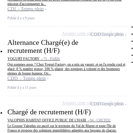
mission d'accompagner la...
CDI - Temps plein
Publié il y a 9 jours
Ajouter cette offre à ma sélection
CDD
Temps plein
Alternance Chargé(e) de
recrutement (H/F)
YOGURT FACTORY -
75 - PARIS
Qui sommes-nous ? Chez Yogurt Factory, on a pris un yaourt. et on l'a rendu cool et
glacé. 0 % matière grasse, 100 % plaisir, des toppings à volonté et des boutiques
pleines de bonne humeur. On...
CDD - Temps plein
Publié il y a 11 jours
Ajouter cette offre à ma sélection
CDD
Temps plein
Chargé de recrutement (H/F)
VALOPHIS HABITAT OFFICE PUBLIC DE L'HABI -
94 - CRETEIL
Le Groupe Valophis est ancré sur le territoire du Val de Marne et toute l'Ile de
France et propose des solutions immobilières adaptées aux besoins de chacun.