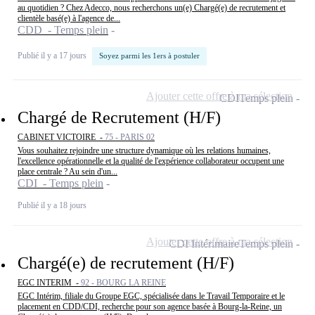
au quotidien ? Chez Adecco, nous recherchons un(e) Chargé(e) de recrutement et
clientèle basé(e) à l'agence de...
CDD - Temps plein
Publié il y a 17 jours
Soyez parmi les 1ers à postuler
Ajouter cette offre à ma sélection
CDI
Temps plein
Chargé de Recrutement (H/F)
CABINET VICTOIRE -
75 - PARIS 02
Vous souhaitez rejoindre une structure dynamique où les relations humaines,
l'excellence opérationnelle et la qualité de l'expérience collaborateur occupent une
place centrale ? Au sein d'un...
CDI - Temps plein
Publié il y a 18 jours
Ajouter cette offre à ma sélection
CDI Intérimaire
Temps plein
Chargé(e) de recrutement (H/F)
EGC INTERIM -
92 - BOURG LA REINE
EGC Intérim, filiale du Groupe EGC, spécialisée dans le Travail Temporaire et le
placement en CDD/CDI, recherche pour son agence basée à Bourg-la-Reine, un