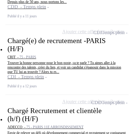
Depuis plus de 50 ans, nous portons les...
CDD - Temps plein
Publié il y a 11 jours
Ajouter cette offre à ma sélection
CDI
Temps plein
Chargé(e) de recrutement -PARIS
(H/F)
CRIT -
75 - PARIS
Trouver la bonne personne pour le bon poste, ça te parle ? Tu aimes aller à la
rencontre des talents, créer du lien, et voir un candidat s'épanouir dans la mission
que TU lui as trouvée ? Alors tu es...
CDI - Temps plein
Publié il y a 12 jours
Ajouter cette offre à ma sélection
CDD
Temps plein
Chargé Recrutement et clientèle
(h/f) (H/F)
ADECCO -
75 - PARIS 11E ARRONDISSEMENT
Envie de relever un défi où développement commercial et recrutement se conjuguent