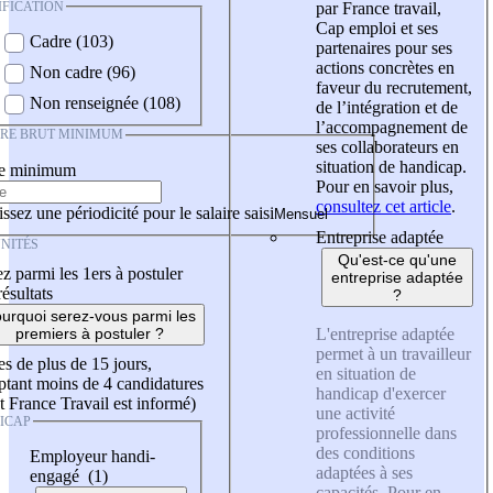
IFICATION
par France travail,
Cap emploi et ses
Cadre (103)
partenaires pour ses
actions concrètes en
Non cadre (96)
faveur du recrutement,
Non renseignée (108)
de l’intégration et de
l’accompagnement de
IRE BRUT MINIMUM
ses collaborateurs en
situation de handicap.
re minimum
Pour en savoir plus,
consultez cet article
.
ssez une périodicité pour le salaire saisi
Entreprise adaptée
NITÉS
Qu'est-ce qu'une
z parmi les 1ers à postuler
entreprise adaptée
résultats
?
urquoi serez-vous parmi les
L'entreprise adaptée
premiers à postuler ?
permet à un travailleur
es de plus de 15 jours,
en situation de
tant moins de 4 candidatures
handicap d'exercer
t France Travail est informé)
une activité
ICAP
professionnelle dans
des conditions
Employeur handi-
adaptées à ses
engagé (1)
capacités. Pour en