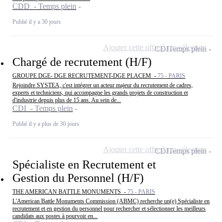
CDD - Temps plein
Publié il y a 30 jours
Ajouter cette offre à ma sélection
CDI
Temps plein
Chargé de recrutement (H/F)
GROUPE DGE- DGE RECRUTEMENT-DGE PLACEM -
75 - PARIS
Rejoindre SYSTEA, c'est intégrer un acteur majeur du recrutement de cadres,
experts et techniciens, qui accompagne les grands projets de construction et
d'industrie depuis plus de 15 ans. Au sein de...
CDI - Temps plein
Publié il y a plus de 30 jours
Ajouter cette offre à ma sélection
CDI
Temps plein
Spécialiste en Recrutement et
Gestion du Personnel (H/F)
THE AMERICAN BATTLE MONUMENTS -
75 - PARIS
L'American Battle Monuments Commission (ABMC) recherche un(e) Spécialiste en
recrutement et en gestion du personnel pour rechercher et sélectionner les meilleurs
candidats aux postes à pourvoir en...