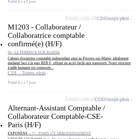
Publié il y a 2 jours
Ajouter cette offre à ma sélection
CDI
Temps plein
M1203 - Collaborateur /
Collaboratrice comptable
confirmé(e) (H/F)
94 - LE PERREUX SUR MARNE
Cabinet d'expertise comptable indépendant situé au Perreux-sur-Marne, idéalement
implanté face à la gare RER E, offrant un accès facile aux transports. Notre structure
à taille humaine est composée...
CDI - Temps plein
Publié il y a 3 jours
Ajouter cette offre à ma sélection
CDD
Temps plein
Alternant-Assistant Comptable /
Collaborateur Comptable-CSE-
Paris (H/F)
EXPONENS -
75 - PARIS 17E ARRONDISSEMENT