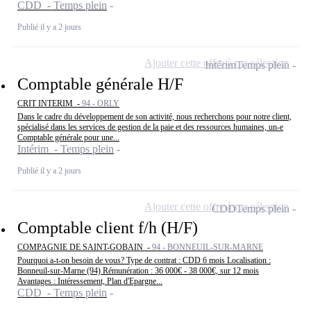
CDD - Temps plein
Publié il y a 2 jours
Ajouter cette offre à ma sélection
Intérim
Temps plein
Comptable générale H/F
CRIT INTERIM -
94 - ORLY
Dans le cadre du développement de son activité, nous recherchons pour notre client,
spécialisé dans les services de gestion de la paie et des ressources humaines, un-e
Comptable générale pour une...
Intérim - Temps plein
Publié il y a 2 jours
Ajouter cette offre à ma sélection
CDD
Temps plein
Comptable client f/h (H/F)
COMPAGNIE DE SAINT-GOBAIN -
94 - BONNEUIL-SUR-MARNE
Pourquoi a-t-on besoin de vous? Type de contrat : CDD 6 mois Localisation :
Bonneuil-sur-Marne (94) Rémunération : 36 000€ - 38 000€, sur 12 mois
Avantages : Intéressement, Plan d'Epargne...
CDD - Temps plein