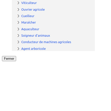
Fermer
Fermer
le détail de l'offre
/
Offre
sur
Offre précéden