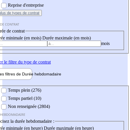
Reprise d'entreprise
plus
de types de contrat
 DE CONTRAT
ée de contrat
ée minimale (en mois)
Durée maximale (en mois)
mois
er
le filtre du type de contrat
les filtres de
Durée hebdo
madaire
 hebdomadaire
Temps plein (276)
Temps partiel (10)
Non renseignée (2804)
 HEBDOMADAIRE
cisez la durée hebdomadaire :
ée minimale (en heure)
Durée maximale (en heure)