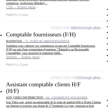
commerces, professions libérales),...
CDI - Temps plein
Publié il y a 2 jours
Ajouter cette offre à ma sélection
Intérim
Temps plein
Comptable fournisseurs (F/H)
RANDSTAD -
75 - PARIS 8E ARRONDISSEMENT
Souhaitez-vous valoriser vos compétences en tant que Comptable fournisseurs
(F/H) au sein d'une organisation dynamique ? Rattaché-e au Responsable
Comptabilité, vous assurerez le traitement fiable...
Intérim - Temps plein
Publié il y a 2 jours
Ajouter cette offre à ma sélection
CDI
Temps plein
Assistant comptable clients H/F
(H/F)
SON VIDEO DISTRIBUTION -
94 - CHAMPIGNY SUR MARNE
Son-Video.com, acteur incontournable de la vente de matériel Hifi et Home-Cinéma
sur Internet et à travers son réseau de 17 boutiques à ce jour, poursuit sa forte