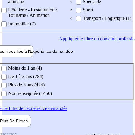
animaux
Spectacle
Hôtellerie - Restauration /
Sport
Tourisme / Animation
Transport / Logistique (1)
Immobilier (7)
Appliquer
le filtre du domaine professi
es filtres liés à l'
Expérience
demandée
ience demandée
Moins de 1 an (4)
De 1 à 3 ans (784)
Plus de 3 ans (424)
Non renseignée (1456)
er
le filtre de l'expérience demandée
Plus De
Filtres