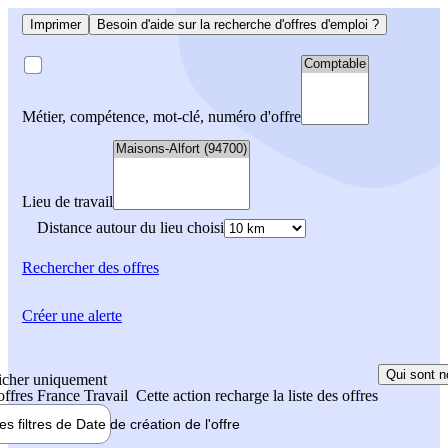
Imprimer
Besoin d'aide sur la recherche d'offres d'emploi ?
Métier, compétence, mot-clé, numéro d'offre
Lieu de travail
Distance autour du lieu choisi
Rechercher
des offres
Créer une alerte
Qui sont n
icher uniquement
 offres France Travail
Cette action recharge la liste des offres
les filtres de
Date de création
de l'offre