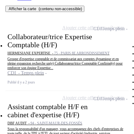
Afficher la carte
(contenu non-accessible)
Ajouter cette offre à ma sélection
CDI
Temps plein
Collaborateur/trice Expertise
Comptable (H/F)
HERMESIANE EXPERTISE -
75 - PARIS 8E ARRONDISSEMENT
Groupe d'expertise comptable et de commissariat aux comptes dynamique et en
pleine expansion recherche un(e) Collaborateur/trice Comptable Confirmé(e) pour
renforcer son équipe Expertise...
CDI - Temps plein
Publié il y a 2 jours
Ajouter cette offre à ma sélection
CDI
Temps plein
Assistant comptable H/F en
cabinet d'expertise (H/F)
DBF AUDIT -
94 - SAINT-MAUR-DES-FOSSÉS
Sous la responsabilité d'un manager, vous accompagnez des chefs d'entreprises de
toute taille, de la TPE à l'ETI, de tout secteur d'activité (industrie, services,