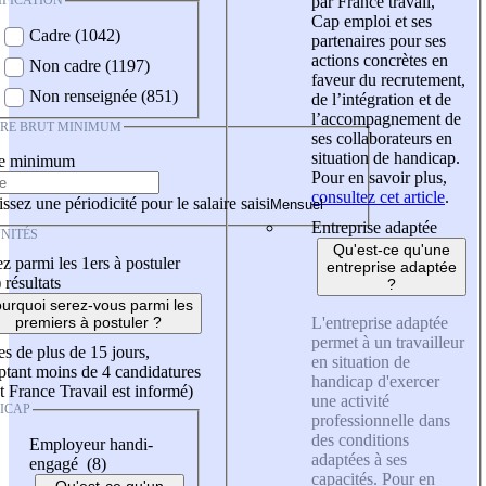
IFICATION
par France travail,
Cap emploi et ses
Cadre (1042)
partenaires pour ses
actions concrètes en
Non cadre (1197)
faveur du recrutement,
Non renseignée (851)
de l’intégration et de
l’accompagnement de
IRE BRUT MINIMUM
ses collaborateurs en
situation de handicap.
re minimum
Pour en savoir plus,
consultez cet article
.
ssez une périodicité pour le salaire saisi
Entreprise adaptée
NITÉS
Qu'est-ce qu'une
z parmi les 1ers à postuler
entreprise adaptée
)
résultats
?
urquoi serez-vous parmi les
L'entreprise adaptée
premiers à postuler ?
permet à un travailleur
es de plus de 15 jours,
en situation de
tant moins de 4 candidatures
handicap d'exercer
t France Travail est informé)
une activité
ICAP
professionnelle dans
des conditions
Employeur handi-
adaptées à ses
engagé (8)
capacités. Pour en
Qu'est-ce qu'un