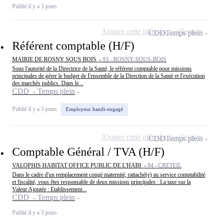
Publié il y a 3 jours
Ajouter cette offre à ma sélection
CDD
Temps plein
Référent comptable (H/F)
MAIRIE DE ROSNY SOUS BOIS -
93 - ROSNY-SOUS-BOIS
Sous l'autorité de la Directrice de la Santé, le référent comptable pour missions
principales de gérer le budget de I'ensemble de la Direction de la Santé et I'exécution
des marchés publics. Dans le...
CDD - Temps plein
Publié il y a 3 jours
Employeur handi-engagé
Ajouter cette offre à ma sélection
CDD
Temps plein
Comptable Général / TVA (H/F)
VALOPHIS HABITAT OFFICE PUBLIC DE L'HABI -
94 - CRETEIL
Dans le cadre d'un remplacement congé maternité, rattaché(e) au service comptabilité
et fiscalité, vous êtes responsable de deux missions principales : La taxe sur la
Valeur Ajoutée : Etablissement...
CDD - Temps plein
Publié il y a 3 jours