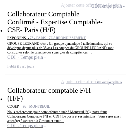
Ajouter cette offre à ma sélection
CDI
Temps plein
Collaborateur Comptable
Confirmé - Expertise Comptable-
CSE- Paris (H/F)
EXPONENS -
75 - PARIS 17E ARRONDISSEMENT
GROUPE LEGRAND c'est . Un groupe dynamique à taille humaine, qui se
développe depuis plus de 35 ans Les équipes du GROUPE LEGRAND sont
construites selon le principe des synergies de compétences :...
CDI - Temps plein
Publié il y a 3 jours
Ajouter cette offre à ma sélection
CDI
Temps plein
Collaborateur comptable F/H
(H/F)
COGEP -
93 - MONTREUIL
Nous recherchons pour notre cabinet située à Montreuil (93), notre futur
Collaborateur Comptable F/H en CDI ! Le poste et ses missions : Vous serez ainsi
amené(e) à assurer : la Gestion et tenue...
CDI - Temps plein