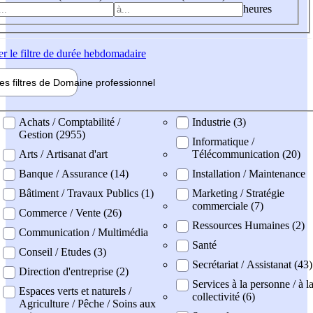
heures
er
le filtre de durée hebdomadaire
les filtres de
Domaine pro
fessionnel
ne professionel
Achats / Comptabilité /
Industrie (3)
Gestion (2955)
Informatique /
Arts / Artisanat d'art
Télécommunication (20)
Banque / Assurance (14)
Installation / Maintenance
Bâtiment / Travaux Publics (1)
Marketing / Stratégie
commerciale (7)
Commerce / Vente (26)
Ressources Humaines (2)
Communication / Multimédia
Santé
Conseil / Etudes (3)
Secrétariat / Assistanat (43)
Direction d'entreprise (2)
Services à la personne / à l
Espaces verts et naturels /
collectivité (6)
Agriculture / Pêche / Soins aux