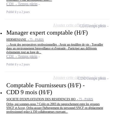
CDI - Temps plein
Publié il y a 2 jours
Ajouter cette offre à ma sélection
CDI
Temps plein
Manager expert comptable (H/F)
HERMESIANE -
75 - PARIS
: - Avoir des perspectives professionnelles - Avoir un équilibre de vie - Travailler
dans un environnement bienveillance et d'entraide - Participer aux différents
évènements tout au long de...
CDI - Temps plein
Publié il y a 2 jours
Ajouter cette offre à ma sélection
CDD
Temps plein
Comptable Fournisseurs (H/F) -
CDD 9 mois (H/F)
SOCIETE D'EXPLOITATION DES RESIDENCES HO -
75 - PARIS
Orfea, qui sommes-nous ? Créée en 2003 du rapprochement entre les groupes
SNCF et Accor, Orfea assure l'hébergement du personnel SNCF en déplacement
professionnel grâce à 350 collaborateurs exerçant...