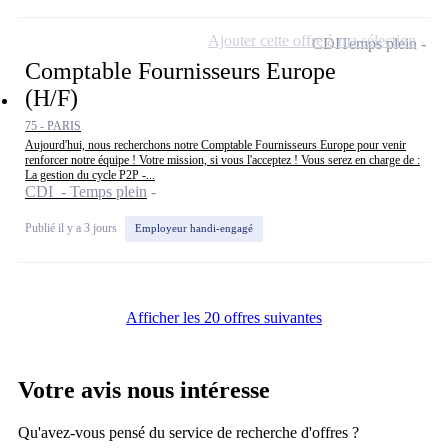
Ajouter cette offre à ma sélection
CDI
Temps plein
Comptable Fournisseurs Europe
(H/F)
75 - PARIS
Aujourd'hui, nous recherchons notre Comptable Fournisseurs Europe pour venir
renforcer notre équipe ! Votre mission, si vous l'acceptez ! Vous serez en charge de :
La gestion du cycle P2P -...
CDI - Temps plein
Publié il y a 3 jours
Employeur handi-engagé
Afficher les 20 offres suivantes
Votre avis nous intéresse
Qu'avez-vous pensé du service de recherche d'offres ?