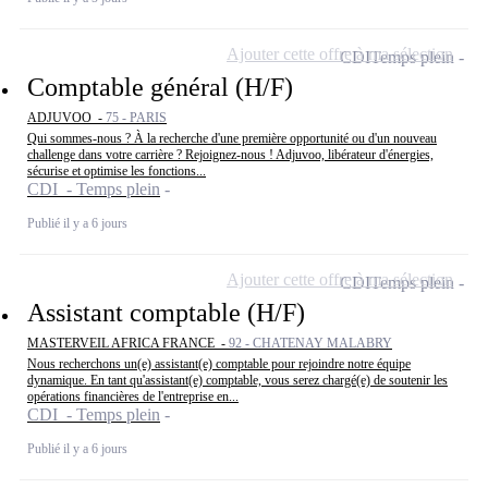
Ajouter cette offre à ma sélection
CDI
Temps plein
Comptable général (H/F)
ADJUVOO -
75 - PARIS
Qui sommes-nous ? À la recherche d'une première opportunité ou d'un nouveau
challenge dans votre carrière ? Rejoignez-nous ! Adjuvoo, libérateur d'énergies,
sécurise et optimise les fonctions...
CDI - Temps plein
Publié il y a 6 jours
Ajouter cette offre à ma sélection
CDI
Temps plein
Assistant comptable (H/F)
MASTERVEIL AFRICA FRANCE -
92 - CHATENAY MALABRY
Nous recherchons un(e) assistant(e) comptable pour rejoindre notre équipe
dynamique. En tant qu'assistant(e) comptable, vous serez chargé(e) de soutenir les
opérations financières de l'entreprise en...
CDI - Temps plein
Publié il y a 6 jours