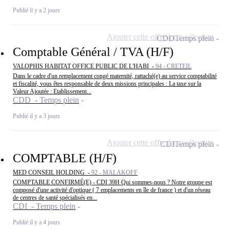
Publié il y a 2 jours
Ajouter cette offre à ma sélection
CDD
Temps plein
Comptable Général / TVA (H/F)
VALOPHIS HABITAT OFFICE PUBLIC DE L'HABI -
94 - CRETEIL
Dans le cadre d'un remplacement congé maternité, rattaché(e) au service comptabilité
et fiscalité, vous êtes responsable de deux missions principales : La taxe sur la
Valeur Ajoutée : Etablissement...
CDD - Temps plein
Publié il y a 3 jours
Ajouter cette offre à ma sélection
CDI
Temps plein
COMPTABLE (H/F)
MED CONSEIL HOLDING -
92 - MALAKOFF
COMPTABLE CONFIRMÉ(E) - CDI 39H Qui sommes-nous ? Notre groupe est
composé d'une activité d'optique ( 7 emplacements en île de france ) et d'un réseau
de centres de santé spécialisés en...
CDI - Temps plein
Publié il y a 4 jours