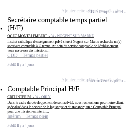
Ajouter cette offre à ma sélection
CDD
Temps partiel
Secrétaire comptable temps partiel
(H/F)
OGEC MONTALEMBERT -
94 - NOGENT SUR MARNE
Institut catholique d'enseignement privé situé à Nogent-sur-Marne recherche un(e)
secrétaire comptable à ½ temps. Au sein du service comptable de l'établissement,
vous assurerez des missions...
CDD - Temps partiel
Publié il y a 4 jours
Ajouter cette offre à ma sélection
Intérim
Temps plein
Comptable Principal H/F
CRIT INTERIM -
94 - ORLY
Dans le cadre du développement de son activité, nous recherchons pour notre client,
spécialisé dans le secteur de la logistique et du transport, un.e Comptable Principal
pour une mission en intérim...
Intérim - Temps plein
Publié il y a 4 jours