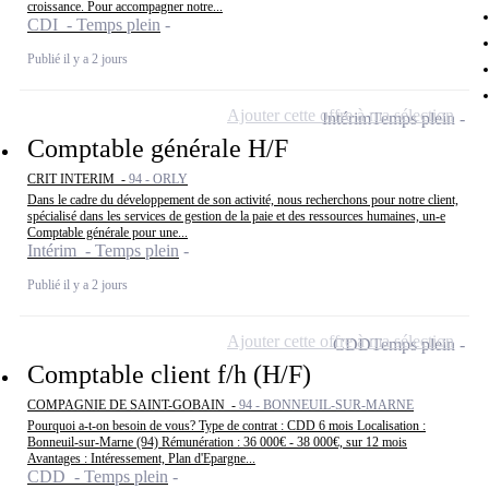
croissance. Pour accompagner notre...
CDI - Temps plein
Publié il y a 2 jours
Ajouter cette offre à ma sélection
Intérim
Temps plein
Comptable générale H/F
CRIT INTERIM -
94 - ORLY
Dans le cadre du développement de son activité, nous recherchons pour notre client,
spécialisé dans les services de gestion de la paie et des ressources humaines, un-e
Comptable générale pour une...
Intérim - Temps plein
Publié il y a 2 jours
Ajouter cette offre à ma sélection
CDD
Temps plein
Comptable client f/h (H/F)
COMPAGNIE DE SAINT-GOBAIN -
94 - BONNEUIL-SUR-MARNE
Pourquoi a-t-on besoin de vous? Type de contrat : CDD 6 mois Localisation :
Bonneuil-sur-Marne (94) Rémunération : 36 000€ - 38 000€, sur 12 mois
Avantages : Intéressement, Plan d'Epargne...
CDD - Temps plein