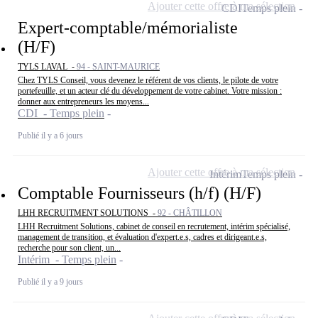
Ajouter cette offre à ma sélection
CDI
Temps plein
Expert-comptable/mémorialiste
(H/F)
TYLS LAVAL -
94 - SAINT-MAURICE
Chez TYLS Conseil, vous devenez le référent de vos clients, le pilote de votre
portefeuille, et un acteur clé du développement de votre cabinet. Votre mission :
donner aux entrepreneurs les moyens...
CDI - Temps plein
Publié il y a 6 jours
Ajouter cette offre à ma sélection
Intérim
Temps plein
Comptable Fournisseurs (h/f) (H/F)
LHH RECRUITMENT SOLUTIONS -
92 - CHÂTILLON
LHH Recruitment Solutions, cabinet de conseil en recrutement, intérim spécialisé,
management de transition, et évaluation d'expert.e.s, cadres et dirigeant.e.s,
recherche pour son client, un...
Intérim - Temps plein
Publié il y a 9 jours