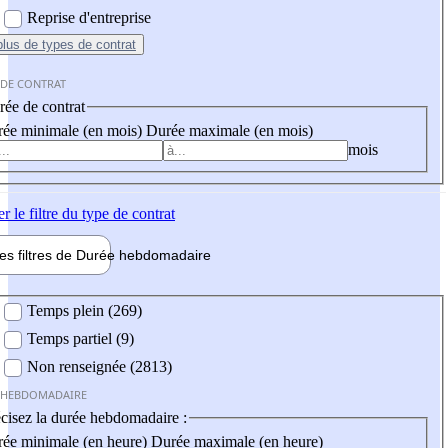
Reprise d'entreprise
plus
de types de contrat
 DE CONTRAT
ée de contrat
ée minimale (en mois)
Durée maximale (en mois)
mois
er
le filtre du type de contrat
les filtres de
Durée hebdo
madaire
 hebdomadaire
Temps plein (269)
Temps partiel (9)
Non renseignée (2813)
 HEBDOMADAIRE
cisez la durée hebdomadaire :
ée minimale (en heure)
Durée maximale (en heure)