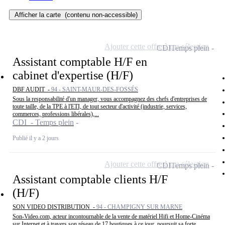
Afficher la carte
(contenu non-accessible)
Ajouter cette offre à ma sélection
CDI
Temps plein
Assistant comptable H/F en
cabinet d'expertise (H/F)
DBF AUDIT -
94 - SAINT-MAUR-DES-FOSSÉS
Sous la responsabilité d'un manager, vous accompagnez des chefs d'entreprises de
toute taille, de la TPE à l'ETI, de tout secteur d'activité (industrie, services,
commerces, professions libérales),...
CDI - Temps plein
Publié il y a 2 jours
Ajouter cette offre à ma sélection
CDI
Temps plein
Assistant comptable clients H/F
(H/F)
SON VIDEO DISTRIBUTION -
94 - CHAMPIGNY SUR MARNE
Son-Video.com, acteur incontournable de la vente de matériel Hifi et Home-Cinéma
sur Internet et à travers son réseau de 17 boutiques à ce jour, poursuit sa forte