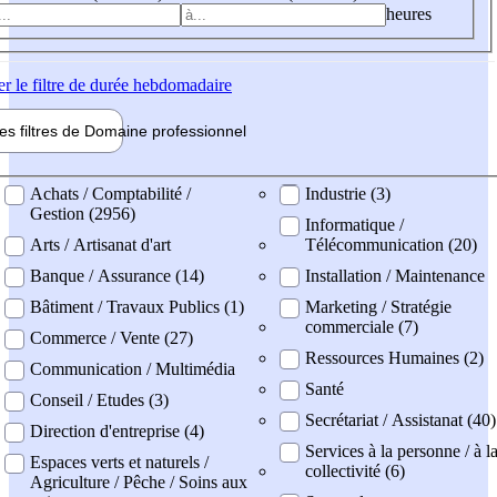
heures
er
le filtre de durée hebdomadaire
les filtres de
Domaine pro
fessionnel
ne professionel
Achats / Comptabilité /
Industrie (3)
Gestion (2956)
Informatique /
Arts / Artisanat d'art
Télécommunication (20)
Banque / Assurance (14)
Installation / Maintenance
Bâtiment / Travaux Publics (1)
Marketing / Stratégie
commerciale (7)
Commerce / Vente (27)
Ressources Humaines (2)
Communication / Multimédia
Santé
Conseil / Etudes (3)
Secrétariat / Assistanat (40)
Direction d'entreprise (4)
Services à la personne / à l
Espaces verts et naturels /
collectivité (6)
Agriculture / Pêche / Soins aux