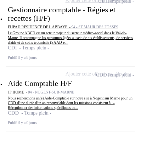
Ajouter cette offre à ma sélection
CDI
Temps plein
Gestionnaire comptable - Régies et
recettes (H/F)
EHPAD RESIDENCE DE L ABBAYE -
94 - ST MAUR DES FOSSES
Le Groupe ABCD est un acteur majeur du secteur médico-social dans le Val-de-
Marne. Il accompagne les personnes âgées au sein de six établissements, de services
d'aide et de soins à domicile (SAAD et...
CDI - Temps plein
Publié il y a 9 jours
Ajouter cette offre à ma sélection
CDD
Temps plein
Aide Comptable H/F
JP HOME -
94 - NOGENT-SUR-MARNE
Nous recherchons un(e) Aide-Comptable sur notre site à Nogent sur Marne pour un
CDD d'une durée d'un an renouvelable dont les missions consistent à : -
Réceptionner des informations spécifiques au...
CDD - Temps plein
Publié il y a 9 jours