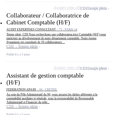
Ajouter cette offre à ma sélection
CDI
Temps plein
Collaborateur / Collaboratrice de
Cabinet Comptable (H/F)
AUDIT EXPERTISES CONSULTANT -
75 - PARIS 14
Temps plein, CDI Nous recherchons une collaborateur.trice Comptable (H/F) pour
participer au développement de notre département comptable. Notre équipe
dynamique est constituée de 16 collaborateurs....
CDI - Temps plein
Publié il y a 5 jours
Ajouter cette offre à ma sélection
CDI
Temps plein
Assistant de gestion comptable
(H/F)
FEDERATION APAJH -
94 - CRETEIL
Au sein du Pôle Administratif du 94, vous assurez les tâches afférentes à la
comptabilité auxiliaire et générale, sous la responsabilité du Responsable
Administratif et Financier du pôle...
CDI - Temps plein
Publié il y a 5 jours