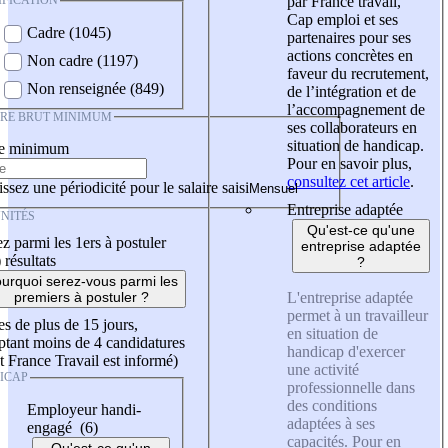
IFICATION
par France travail,
Cap emploi et ses
Cadre (1045)
partenaires pour ses
actions concrètes en
Non cadre (1197)
faveur du recrutement,
Non renseignée (849)
de l’intégration et de
l’accompagnement de
IRE BRUT MINIMUM
ses collaborateurs en
situation de handicap.
re minimum
Pour en savoir plus,
consultez cet article
.
ssez une périodicité pour le salaire saisi
Entreprise adaptée
NITÉS
Qu'est-ce qu'une
z parmi les 1ers à postuler
entreprise adaptée
)
résultats
?
urquoi serez-vous parmi les
L'entreprise adaptée
premiers à postuler ?
permet à un travailleur
es de plus de 15 jours,
en situation de
tant moins de 4 candidatures
handicap d'exercer
t France Travail est informé)
une activité
ICAP
professionnelle dans
des conditions
Employeur handi-
adaptées à ses
engagé (6)
capacités. Pour en
Qu'est-ce qu'un