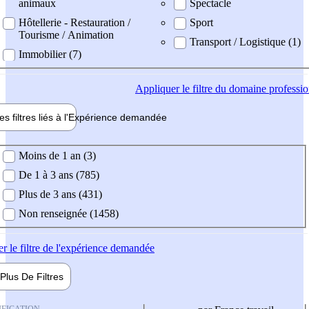
animaux
Spectacle
Hôtellerie - Restauration /
Sport
Tourisme / Animation
Transport / Logistique (1)
Immobilier (7)
Appliquer
le filtre du domaine professi
es filtres liés à l'
Expérience
demandée
ience demandée
Moins de 1 an (3)
De 1 à 3 ans (785)
Plus de 3 ans (431)
Non renseignée (1458)
er
le filtre de l'expérience demandée
Plus De
Filtres