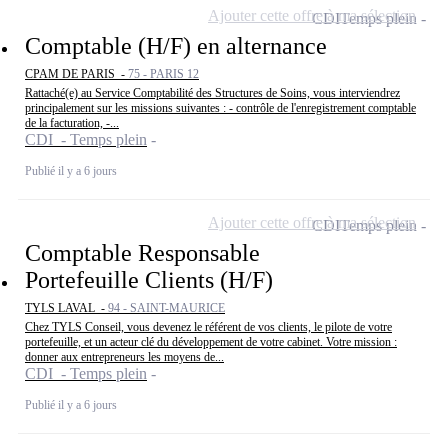
Ajouter cette offre à ma sélection
CDI
Temps plein
Comptable (H/F) en alternance
CPAM DE PARIS -
75 - PARIS 12
Rattaché(e) au Service Comptabilité des Structures de Soins, vous interviendrez
principalement sur les missions suivantes : - contrôle de l'enregistrement comptable
de la facturation, -...
CDI - Temps plein
Publié il y a 6 jours
Ajouter cette offre à ma sélection
CDI
Temps plein
Comptable Responsable
Portefeuille Clients (H/F)
TYLS LAVAL -
94 - SAINT-MAURICE
Chez TYLS Conseil, vous devenez le référent de vos clients, le pilote de votre
portefeuille, et un acteur clé du développement de votre cabinet. Votre mission :
donner aux entrepreneurs les moyens de...
CDI - Temps plein
Publié il y a 6 jours