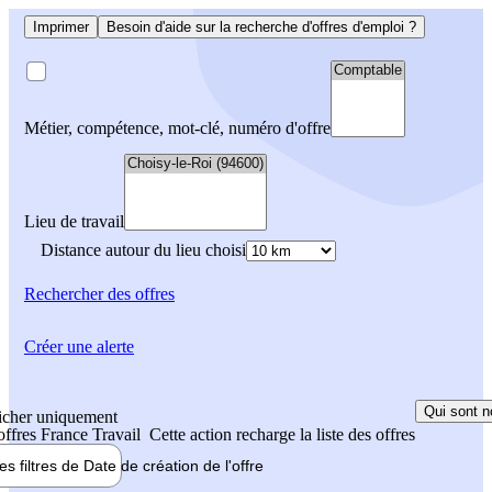
Imprimer
Besoin d'aide sur la recherche d'offres d'emploi ?
Métier, compétence, mot-clé, numéro d'offre
Lieu de travail
Distance autour du lieu choisi
Rechercher
des offres
Créer une alerte
Qui sont n
icher uniquement
 offres France Travail
Cette action recharge la liste des offres
les filtres de
Date de création
de l'offre