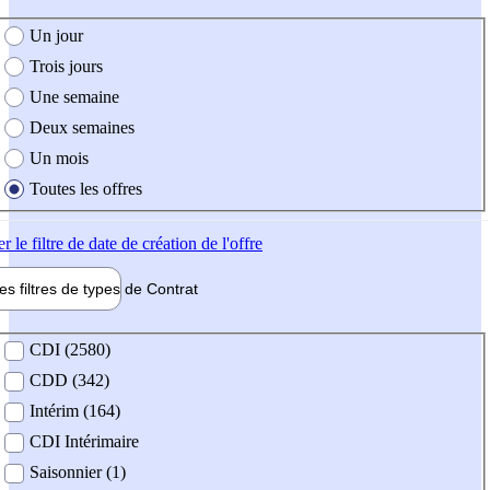
e création de l'offre
Un jour
Trois jours
Une semaine
Deux semaines
Un mois
Toutes les offres
er
le filtre de date de création de l'offre
les filtres de types de
Contrat
de contrat
CDI (2580)
CDD (342)
Intérim (164)
CDI Intérimaire
Saisonnier (1)