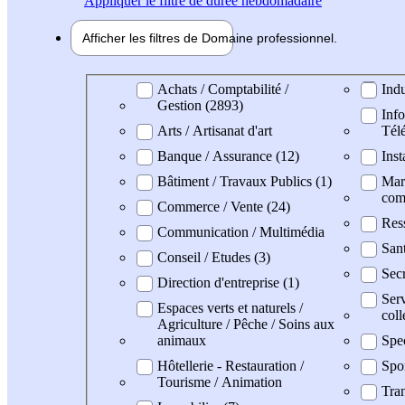
Appliquer
le filtre de durée hebdomadaire
Afficher les filtres de
Domaine pro
fessionnel
Domaine professionel
Achats / Comptabilité /
Indu
Gestion (2893)
Info
Arts / Artisanat d'art
Tél
Banque / Assurance (12)
Inst
Bâtiment / Travaux Publics (1)
Mark
com
Commerce / Vente (24)
Res
Communication / Multimédia
San
Conseil / Etudes (3)
Secr
Direction d'entreprise (1)
Serv
Espaces verts et naturels /
coll
Agriculture / Pêche / Soins aux
animaux
Spe
Hôtellerie - Restauration /
Spo
Tourisme / Animation
Tran