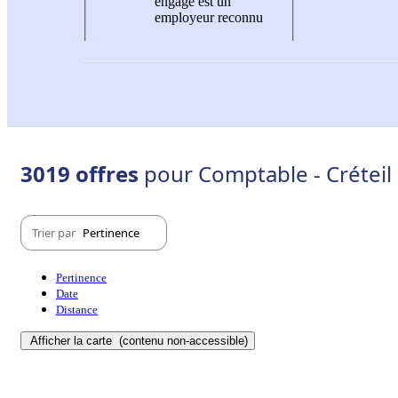
engagé est un
employeur reconnu
3019 offres
pour Comptable - Créteil
Trier par
Pertinence
Pertinence
Date
Distance
Afficher la carte
(contenu non-accessible)