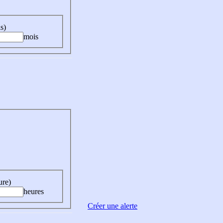
s)
mois
ure)
heures
Créer une alerte