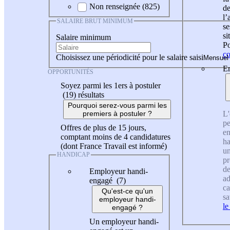
Non renseignée (825)
de
l
SALAIRE BRUT MINIMUM
se
si
Salaire minimum
Po
co
Choisissez une périodicité pour le salaire saisi
En
OPPORTUNITÉS
Soyez parmi les 1ers à postuler
(19)
résultats
Pourquoi serez-vous parmi les
L'
premiers à postuler ?
pe
Offres de plus de 15 jours,
en
comptant moins de 4 candidatures
ha
(dont France Travail est informé)
un
HANDICAP
pr
de
Employeur handi-
ad
engagé (7)
ca
Qu'est-ce qu'un
sa
employeur handi-
le
engagé ?
Un employeur handi-