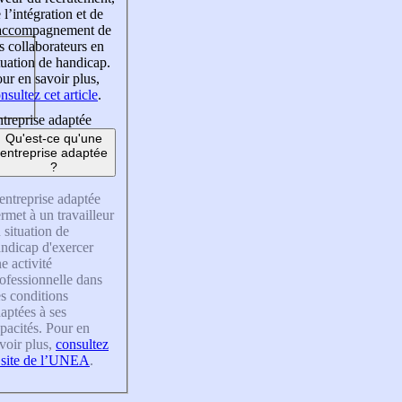
 l’intégration et de
’accompagnement de
s collaborateurs en
tuation de handicap.
ur en savoir plus,
nsultez cet article
.
treprise adaptée
Qu'est-ce qu'une
entreprise adaptée
?
entreprise adaptée
rmet à un travailleur
 situation de
ndicap d'exercer
e activité
ofessionnelle dans
s conditions
aptées à ses
pacités. Pour en
voir plus,
consultez
 site de l’UNEA
.