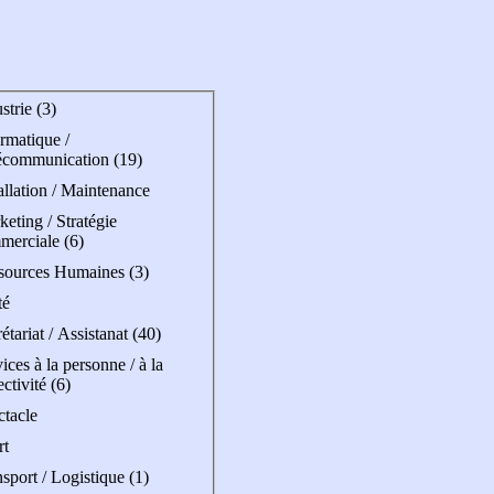
strie (3)
rmatique /
écommunication (19)
allation / Maintenance
eting / Stratégie
merciale (6)
sources Humaines (3)
té
étariat / Assistanat (40)
ices à la personne / à la
ectivité (6)
ctacle
rt
sport / Logistique (1)