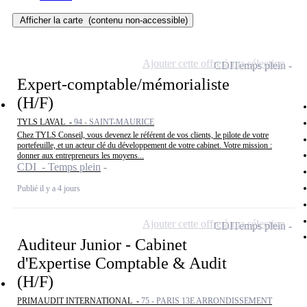
Afficher la carte
(contenu non-accessible)
Ajouter cette offre à ma sélection
CDI
Temps plein
Expert-comptable/mémorialiste
(H/F)
TYLS LAVAL -
94 - SAINT-MAURICE
Chez TYLS Conseil, vous devenez le référent de vos clients, le pilote de votre
portefeuille, et un acteur clé du développement de votre cabinet. Votre mission :
donner aux entrepreneurs les moyens...
CDI - Temps plein
Publié il y a 4 jours
Ajouter cette offre à ma sélection
CDI
Temps plein
Auditeur Junior - Cabinet
d'Expertise Comptable & Audit
(H/F)
PRIMAUDIT INTERNATIONAL -
75 - PARIS 13E ARRONDISSEMENT