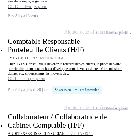
êtes dynamique, organisé et...
CDD - Temps plein
Publié il y a 13 jours
Ajouter cette offre à ma sélection
CDI
Temps plein
Comptable Responsable
Portefeuille Clients (H/F)
TYLS LAVAL -
92 - MONTROUGE
Chez TYLS Conseil, vous devenez le référent de vos clients, le pilote de votre
portefeuille, et un acteur clé du développement de votre cabinet. Votre mission :
donner aux entrepreneurs les moyens de...
CDI - Temps plein
Publié il y a plus de 30 jours
Soyez parmi les 1ers à postuler
Ajouter cette offre à ma sélection
CDI
Temps plein
Collaborateur / Collaboratrice de
Cabinet Comptable (H/F)
AUDIT EXPERTISES CONSULTANT -
75 - PARIS 14