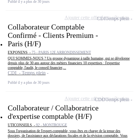
Publié il y a plus de 30 jours
Ajouter cette offre à ma sélection
CDI
Temps plein
Collaborateur Comptable
Confirmé - Clients Premium -
Paris (H/F)
EXPONENS -
75 - PARIS 12E ARRONDISSEMENT
QUI SOMMES-NOUS ? Un groupe dynamique à taille humaine, qui se développe
depuis plus de 30 ans autour des métiers financiers 10 expertises : l'expertise
comptable, l'audit, le conseil financier,...
CDI - Temps plein
Publié il y a plus de 30 jours
Ajouter cette offre à ma sélection
CDD
Temps plein
Collaborateur / Collaboratrice
d'expertise comptable (H/F)
UTICONSEILS -
92 - MONTROUGE
Sous l'organisation de l'expert-comptable, vous êtes en charge de la tenue des
dossiers, de l'assistance aux déclarations fiscales et de la révision comptable. Vous