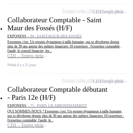
Ajouter cette offre à ma sélection
CDI
Temps plein
Collaborateur Comptable - Saint
Maur des Fossés (H/F)
EXPONENS -
94 - SAINT-MAUR-DES-FOSSÉS
Exponens c'est. Un groupe dynamique à taille humaine, qui se développe depuis
plus de 30 ans autour des métiers financiers 10 expertises : l'expertise comptable,
l'audit, le conseil financier, les...
CDI - Temps plein
Publié il y a 21 jours
Ajouter cette offre à ma sélection
CDI
Temps plein
Collaborateur Comptable débutant
- Paris 12e (H/F)
EXPONENS -
75 - PARIS 12E ARRONDISSEMENT
QUI SOMMES-NOUS ? Exponens c'est. Un groupe dynamique à taille humaine,
qui se développe depuis plus de 30 ans autour des métiers financiers 10 expertises :
l'expertise comptable, l'audit, le...
CDI - Temps plein