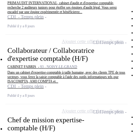
PRIMAUDIT INTERNATIONAL, cabinet d'audit et d'expertise comptable,
recherche 2 auditeurs juniors pour étoffer ses équipes d'audit légal. Vous serez
encadré par une équipe expérimentée et bénéficierez...
CDI - Temps plein
Publié il y a 8 jours
Ajouter cette offre à ma sélection
CDI
Temps plein
Collaborateur / Collaboratrice
d'expertise comptable (H/F)
CABINET FABRIS -
93 - NOISY-LE-GRAND
Dans un cabinet d'expertise-comptable à taille humaine, avec des clients TPE de tous
secteurs, vous ferez la saisie comptable à l'aide des outils informatiques tels que
ISACOMPTA, AMI COMPTA et...
CDI - Temps plein
Publié il y a 8 jours
Ajouter cette offre à ma sélection
CDI
Temps plein
Chef de mission expertise-
comptable (H/F)