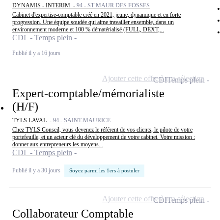
DYNAMIS - INTERIM -
94 - ST MAUR DES FOSSES
Cabinet d'expertise-comptable créé en 2021, jeune, dynamique et en forte
progression. Une équipe soudée qui aime travailler ensemble, dans un
environnement moderne et 100 % dématérialisé (FULL, DEXT,...
CDI - Temps plein
Publié il y a 16 jours
Ajouter cette offre à ma sélection
CDI
Temps plein
Expert-comptable/mémorialiste
(H/F)
TYLS LAVAL -
94 - SAINT-MAURICE
Chez TYLS Conseil, vous devenez le référent de vos clients, le pilote de votre
portefeuille, et un acteur clé du développement de votre cabinet. Votre mission :
donner aux entrepreneurs les moyens...
CDI - Temps plein
Publié il y a 30 jours
Soyez parmi les 1ers à postuler
Ajouter cette offre à ma sélection
CDI
Temps plein
Collaborateur Comptable