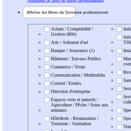
Appliquer
le filtre de durée hebdomadaire
Afficher les filtres de
Domaine pro
fessionnel
Domaine professionel
Achats / Comptabilité /
Indu
Gestion (866)
Info
Arts / Artisanat d'art
Tél
Banque / Assurance (1)
Inst
Bâtiment / Travaux Publics
Mark
com
Commerce / Vente
Res
Communication / Multimédia
San
Conseil / Etudes
Secr
Direction d'entreprise
Serv
Espaces verts et naturels /
coll
Agriculture / Pêche / Soins aux
animaux
Spe
Hôtellerie - Restauration /
Spo
Tourisme / Animation
Tran