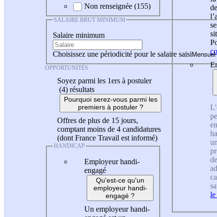
Non renseignée (155)
de
l
SALAIRE BRUT MINIMUM
se
si
Salaire minimum
Po
co
Choisissez une périodicité pour le salaire saisi
En
OPPORTUNITÉS
Soyez parmi les 1ers à postuler
(4)
résultats
Pourquoi serez-vous parmi les
L'
premiers à postuler ?
pe
Offres de plus de 15 jours,
en
comptant moins de 4 candidatures
ha
(dont France Travail est informé)
un
HANDICAP
pr
de
Employeur handi-
ad
engagé
ca
Qu'est-ce qu'un
sa
employeur handi-
le
engagé ?
Un employeur handi-