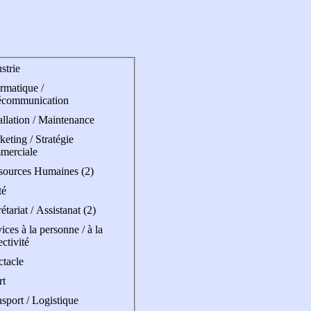
strie
rmatique /
écommunication
allation / Maintenance
eting / Stratégie
merciale
sources Humaines (2)
té
étariat / Assistanat (2)
ices à la personne / à la
ectivité
ctacle
rt
sport / Logistique