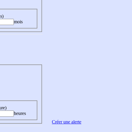
s)
mois
ure)
heures
Créer une alerte