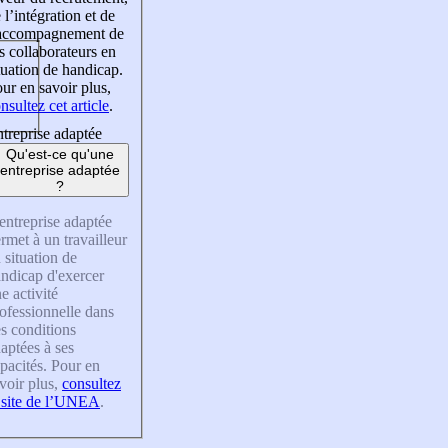
 l’intégration et de
’accompagnement de
s collaborateurs en
tuation de handicap.
ur en savoir plus,
nsultez cet article
.
treprise adaptée
Qu'est-ce qu'une
entreprise adaptée
?
entreprise adaptée
rmet à un travailleur
 situation de
ndicap d'exercer
e activité
ofessionnelle dans
s conditions
aptées à ses
pacités. Pour en
voir plus,
consultez
 site de l’UNEA
.