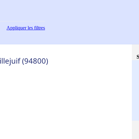
Appliquer
les filtres
S
lejuif (94800)