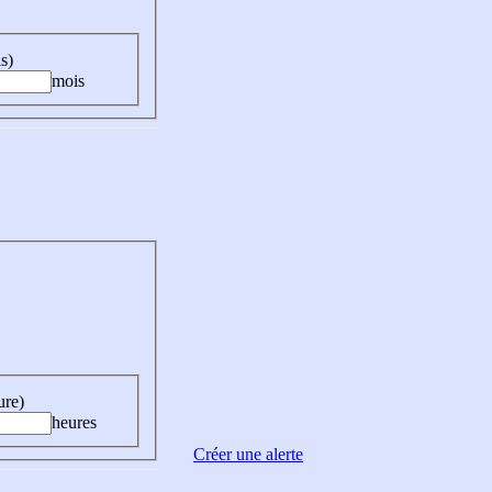
s)
mois
ure)
heures
Créer une alerte