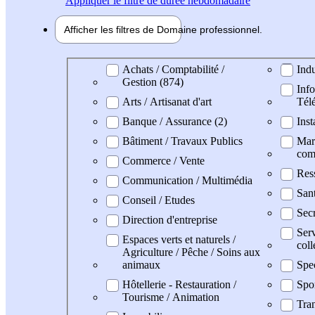
Appliquer
le filtre de durée hebdomadaire
Afficher les filtres de
Domaine pro
fessionnel
Domaine professionel
Achats / Comptabilité /
Indu
Gestion (874)
Info
Arts / Artisanat d'art
Tél
Banque / Assurance (2)
Inst
Bâtiment / Travaux Publics
Mark
com
Commerce / Vente
Res
Communication / Multimédia
San
Conseil / Etudes
Secr
Direction d'entreprise
Serv
Espaces verts et naturels /
coll
Agriculture / Pêche / Soins aux
animaux
Spe
Hôtellerie - Restauration /
Spo
Tourisme / Animation
Tran