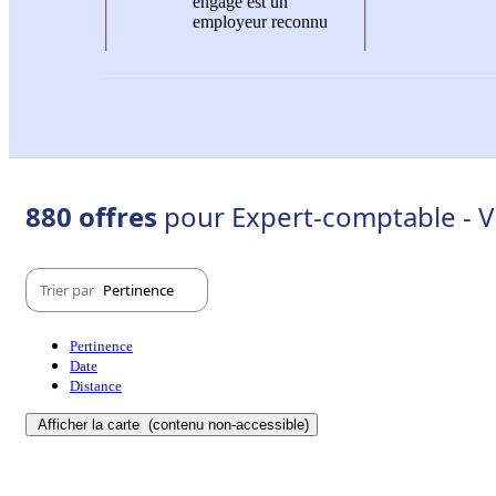
engagé est un
employeur reconnu
880 offres
pour Expert-comptable - Vil
Trier par
Pertinence
Pertinence
Date
Distance
Afficher la carte
(contenu non-accessible)