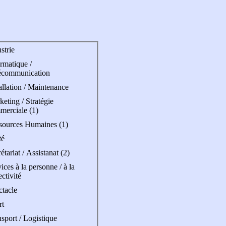
strie
rmatique /
écommunication
allation / Maintenance
eting / Stratégie
merciale (1)
sources Humaines (1)
té
étariat / Assistanat (2)
ices à la personne / à la
ectivité
ctacle
rt
sport / Logistique