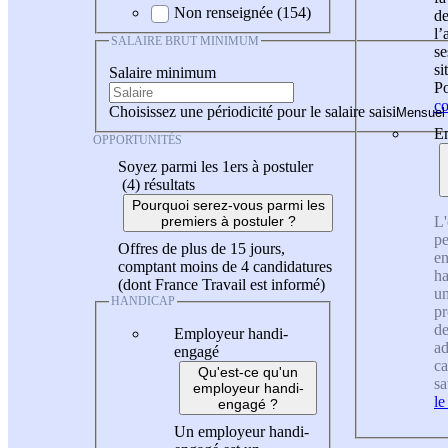
Non renseignée (154)
de
l
SALAIRE BRUT MINIMUM
se
si
Salaire minimum
Po
co
Choisissez une périodicité pour le salaire saisi
En
OPPORTUNITÉS
Soyez parmi les 1ers à postuler
(4)
résultats
Pourquoi serez-vous parmi les
L'
premiers à postuler ?
pe
Offres de plus de 15 jours,
en
comptant moins de 4 candidatures
ha
(dont France Travail est informé)
un
HANDICAP
pr
de
Employeur handi-
ad
engagé
ca
Qu'est-ce qu'un
sa
employeur handi-
le
engagé ?
Un employeur handi-