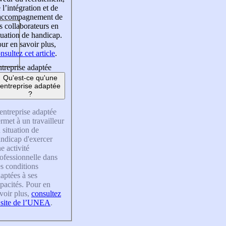
 l’intégration et de
’accompagnement de
s collaborateurs en
tuation de handicap.
ur en savoir plus,
nsultez cet article
.
treprise adaptée
Qu'est-ce qu'une
entreprise adaptée
?
entreprise adaptée
rmet à un travailleur
 situation de
ndicap d'exercer
e activité
ofessionnelle dans
s conditions
aptées à ses
pacités. Pour en
voir plus,
consultez
 site de l’UNEA
.