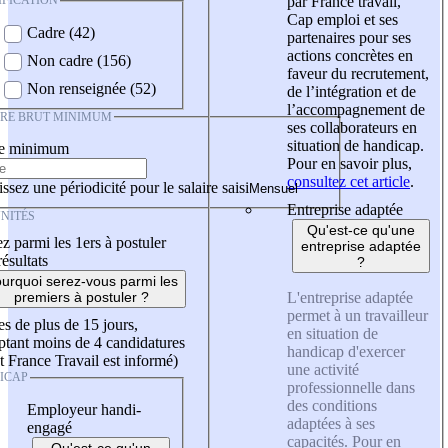
IFICATION
par France travail,
Cap emploi et ses
Cadre (42)
partenaires pour ses
actions concrètes en
Non cadre (156)
faveur du recrutement,
Non renseignée (52)
de l’intégration et de
l’accompagnement de
IRE BRUT MINIMUM
ses collaborateurs en
situation de handicap.
re minimum
Pour en savoir plus,
consultez cet article
.
ssez une périodicité pour le salaire saisi
Entreprise adaptée
NITÉS
Qu'est-ce qu'une
z parmi les 1ers à postuler
entreprise adaptée
résultats
?
urquoi serez-vous parmi les
L'entreprise adaptée
premiers à postuler ?
permet à un travailleur
es de plus de 15 jours,
en situation de
tant moins de 4 candidatures
handicap d'exercer
t France Travail est informé)
une activité
ICAP
professionnelle dans
des conditions
Employeur handi-
adaptées à ses
engagé
capacités. Pour en
Qu'est-ce qu'un