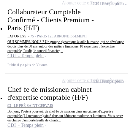
Ajouter cette offre à ma sélection
CDI
Temps plein
Collaborateur Comptable
Confirmé - Clients Premium -
Paris (H/F)
EXPONENS -
75 - PARIS 12E ARRONDISSEMENT
QUI SOMMES-NOUS ? Un groupe dynamique à taille humaine, qui se développe
depuis plus de 30 ans autour des métiers financiers 10 expertises : l'expertise
comptable, l'audit, le conseil financier,...
CDI - Temps plein
Publié il y a plus de 30 jours
Ajouter cette offre à ma sélection
CDI
Temps plein
Chef-fe de missionen cabinet
d'expertise comptable (H/F)
93 - LE PRÉ-SAINT-GERVAIS
Bonjour, Poste à pourvoir de chef-fe de mission dans un cabinet d'expertise
comptable (14 personnes) situé dans un bâtiment moderne et lumineux. Vous serez
en charge d'un portefeuille de clients...
CDI - Temps plein