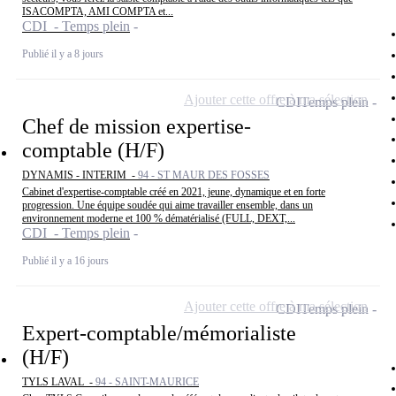
ISACOMPTA, AMI COMPTA et...
CDI - Temps plein
Publié il y a 8 jours
Ajouter cette offre à ma sélection
CDI
Temps plein
Chef de mission expertise-
comptable (H/F)
DYNAMIS - INTERIM -
94 - ST MAUR DES FOSSES
Cabinet d'expertise-comptable créé en 2021, jeune, dynamique et en forte
progression. Une équipe soudée qui aime travailler ensemble, dans un
environnement moderne et 100 % dématérialisé (FULL, DEXT,...
CDI - Temps plein
Publié il y a 16 jours
Ajouter cette offre à ma sélection
CDI
Temps plein
Expert-comptable/mémorialiste
(H/F)
TYLS LAVAL -
94 - SAINT-MAURICE