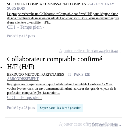
SOC EXPERT COMPTA COMMISSARIAT COMPTES -
94 - FONTENAY
SOUS BOIS
Le groupe recherche un Collaborateur Comptable confirmé H/F pour l'équipe d'une
de nos directrices de mission du site de Fontenay sous Bois. Vous intervenez auprès
d'une clientèle diversifiée : TPE...
CDI - Temps plein
Publié il y a 15 jours
Ajouter cette offre à ma sélection
CDI
Temps plein
Collaborateur comptable confirmé
H/F (H/F)
BERDUGO METOUDI PARTENAIRES -
75 - PARIS 12E
ARRONDISSEMENT
Rejoignez notre équipe en tant que Collaborateur Comptable Confirmé ! - Vous
voulez évoluer dans un environnement stimulant, au cœur des grands enjeux de la
profession comptable (IA, facturation...
CDI - Temps plein
Publié il y a 23 jours
Soyez parmi les 1ers à postuler
Ajouter cette offre à ma sélection
CDI
Temps plein