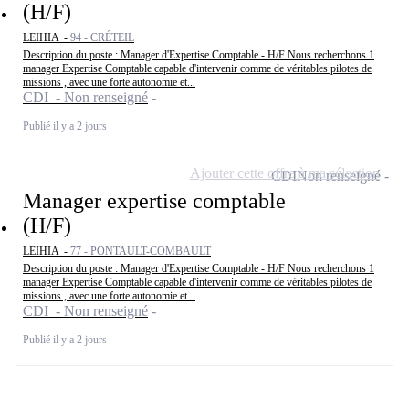
(H/F)
LEIHIA -
94 - CRÉTEIL
Description du poste : Manager d'Expertise Comptable - H/F Nous recherchons 1
manager Expertise Comptable capable d'intervenir comme de véritables pilotes de
missions , avec une forte autonomie et...
CDI - Non renseigné
Publié il y a 2 jours
Ajouter cette offre à ma sélection
CDI
Non renseigné
Manager expertise comptable
(H/F)
LEIHIA -
77 - PONTAULT-COMBAULT
Description du poste : Manager d'Expertise Comptable - H/F Nous recherchons 1
manager Expertise Comptable capable d'intervenir comme de véritables pilotes de
missions , avec une forte autonomie et...
CDI - Non renseigné
Publié il y a 2 jours