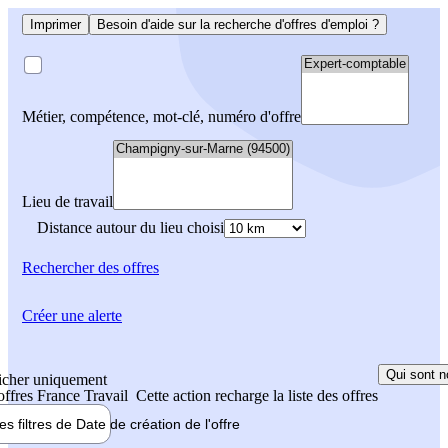
Imprimer
Besoin d'aide sur la recherche d'offres d'emploi ?
Métier, compétence, mot-clé, numéro d'offre
Lieu de travail
Distance autour du lieu choisi
Rechercher
des offres
Créer une alerte
Qui sont n
icher uniquement
 offres France Travail
Cette action recharge la liste des offres
les filtres de
Date de création
de l'offre