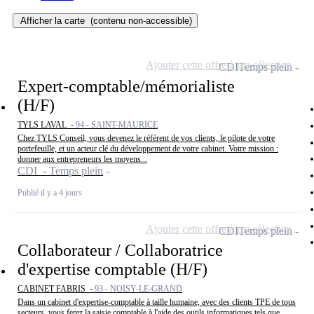
Afficher la carte
(contenu non-accessible)
Ajouter cette offre à ma sélection
CDI
Temps plein
Expert-comptable/mémorialiste
(H/F)
TYLS LAVAL -
94 - SAINT-MAURICE
Chez TYLS Conseil, vous devenez le référent de vos clients, le pilote de votre
portefeuille, et un acteur clé du développement de votre cabinet. Votre mission :
donner aux entrepreneurs les moyens...
CDI - Temps plein
Publié il y a 4 jours
Ajouter cette offre à ma sélection
CDI
Temps plein
Collaborateur / Collaboratrice
d'expertise comptable (H/F)
CABINET FABRIS -
93 - NOISY-LE-GRAND
Dans un cabinet d'expertise-comptable à taille humaine, avec des clients TPE de tous
secteurs, vous ferez la saisie comptable à l'aide des outils informatiques tels que