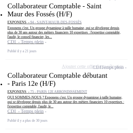
Collaborateur Comptable - Saint
Maur des Fossés (H/F)
EXPONENS -
94 - SAINT-MAUR-DES-FOSSÉS
Exponens c'est. Un groupe dynamique à taille humaine, qui se développe depuis
plus de 30 ans autour des métiers financiers 10 expertises : l'expertise comptable,
l'audit, le conseil financier, les...
CDI - Temps plein
Publié il y a 21 jours
Ajouter cette offre à ma sélection
CDI
Temps plein
Collaborateur Comptable débutant
- Paris 12e (H/F)
EXPONENS -
75 - PARIS 12E ARRONDISSEMENT
QUI SOMMES-NOUS ? Exponens c'est. Un groupe dynamique à taille humaine,
qui se développe depuis plus de 30 ans autour des métiers financiers 10 expertises :
l'expertise comptable, l'audit, le...
CDI - Temps plein
Publié il y a plus de 30 jours