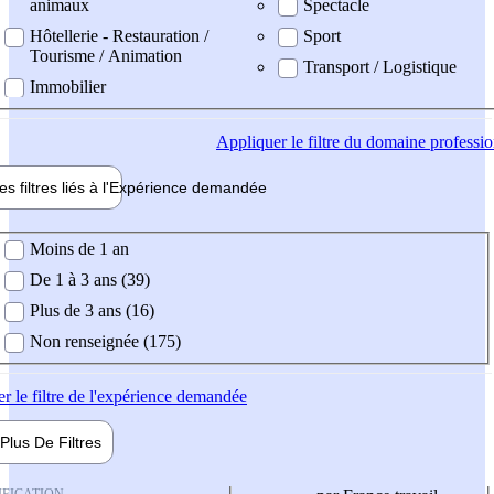
animaux
Spectacle
Hôtellerie - Restauration /
Sport
Tourisme / Animation
Transport / Logistique
Immobilier
Appliquer
le filtre du domaine professi
es filtres liés à l'
Expérience
demandée
ience demandée
Moins de 1 an
De 1 à 3 ans (39)
Plus de 3 ans (16)
Non renseignée (175)
er
le filtre de l'expérience demandée
Plus De
Filtres