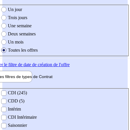
e création de l'offre
Un jour
Trois jours
Une semaine
Deux semaines
Un mois
Toutes les offres
er
le filtre de date de création de l'offre
les filtres de types de
Contrat
de contrat
CDI (245)
CDD (5)
Intérim
CDI Intérimaire
Saisonnier