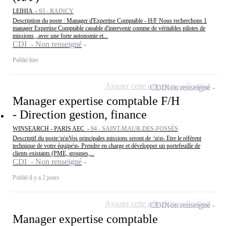
LEIHIA -
93 - RAINCY
Description du poste : Manager d'Expertise Comptable - H/F Nous recherchons 1
manager Expertise Comptable capable d'intervenir comme de véritables pilotes de
missions , avec une forte autonomie et...
CDI - Non renseigné
Publié hier
Ajouter cette offre à ma sélection
CDI
Non renseigné
Manager expertise comptable F/H
- Direction gestion, finance
WINSEARCH - PARIS AEC -
94 - SAINT-MAUR-DES-FOSSÉS
Descriptif du poste:\n\nVos principales missions seront de :\n\n- Etre le réfèrent
technique de votre équipe\n- Prendre en charge et développer un portefeuille de
clients existants (PME, groupes,...
CDI - Non renseigné
Publié il y a 2 jours
Ajouter cette offre à ma sélection
CDI
Non renseigné
Manager expertise comptable