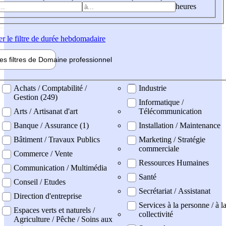
heures
er
le filtre de durée hebdomadaire
les filtres de
Domaine pro
fessionnel
ne professionel
Achats / Comptabilité /
Industrie
Gestion (249)
Informatique /
Arts / Artisanat d'art
Télécommunication
Banque / Assurance (1)
Installation / Maintenance
Bâtiment / Travaux Publics
Marketing / Stratégie
commerciale
Commerce / Vente
Ressources Humaines
Communication / Multimédia
Santé
Conseil / Etudes
Secrétariat / Assistanat
Direction d'entreprise
Services à la personne / à l
Espaces verts et naturels /
collectivité
Agriculture / Pêche / Soins aux