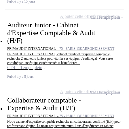
Publié il y a 15 jours
Ajouter cette offre à ma sélection
CDI
Temps plein
Auditeur Junior - Cabinet
d'Expertise Comptable & Audit
(H/F)
PRIMAUDIT INTERNATIONAL -
75 - PARIS 13E ARRONDISSEMENT
PRIMAUDIT INTERNATIONAL, cabinet d'audit et d'expertise comptable,
recherche 2 auditeurs juniors pour étoffer ses équipes d'audit légal. Vous serez
encadré par une équipe expérimentée et bénéficierez...
CDI - Temps plein
Publié il y a 8 jours
Ajouter cette offre à ma sélection
CDI
Temps plein
Collaborateur comptable -
Expertise & Audit (H/F)
PRIMAUDIT INTERNATIONAL -
75 - PARIS 13E ARRONDISSEMENT
Notre cabinet d'expertise comptable recherche un collaborateur confirmé (H/F) pour
renforcer son équipe. Le poste requiert minimum 1 ans d'expérience en cabinet