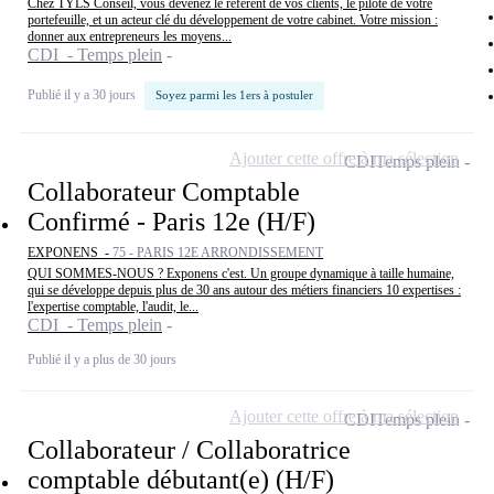
Chez TYLS Conseil, vous devenez le référent de vos clients, le pilote de votre
portefeuille, et un acteur clé du développement de votre cabinet. Votre mission :
donner aux entrepreneurs les moyens...
CDI - Temps plein
Publié il y a 30 jours
Soyez parmi les 1ers à postuler
Ajouter cette offre à ma sélection
CDI
Temps plein
Collaborateur Comptable
Confirmé - Paris 12e (H/F)
EXPONENS -
75 - PARIS 12E ARRONDISSEMENT
QUI SOMMES-NOUS ? Exponens c'est. Un groupe dynamique à taille humaine,
qui se développe depuis plus de 30 ans autour des métiers financiers 10 expertises :
l'expertise comptable, l'audit, le...
CDI - Temps plein
Publié il y a plus de 30 jours
Ajouter cette offre à ma sélection
CDI
Temps plein
Collaborateur / Collaboratrice
comptable débutant(e) (H/F)