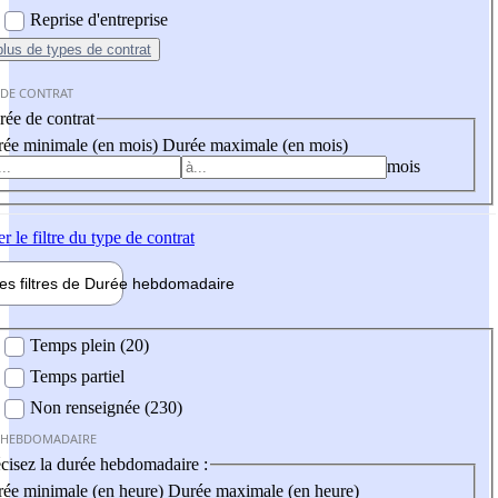
Reprise d'entreprise
plus
de types de contrat
 DE CONTRAT
ée de contrat
ée minimale (en mois)
Durée maximale (en mois)
mois
er
le filtre du type de contrat
les filtres de
Durée hebdo
madaire
 hebdomadaire
Temps plein (20)
Temps partiel
Non renseignée (230)
 HEBDOMADAIRE
cisez la durée hebdomadaire :
ée minimale (en heure)
Durée maximale (en heure)