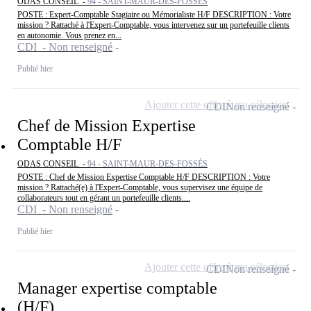
ODAS CONSEIL -
94 - SAINT-MAUR-DES-FOSSÉS
POSTE : Expert-Comptable Stagiaire ou Mémorialiste H/F DESCRIPTION : Votre
mission ? Rattaché à l'Expert-Comptable, vous intervenez sur un portefeuille clients
en autonomie. Vous prenez en...
CDI - Non renseigné
Publié hier
Ajouter cette offre à ma sélection
CDI
Non renseigné
Chef de Mission Expertise
Comptable H/F
ODAS CONSEIL -
94 - SAINT-MAUR-DES-FOSSÉS
POSTE : Chef de Mission Expertise Comptable H/F DESCRIPTION : Votre
mission ? Rattaché(e) à l'Expert-Comptable, vous supervisez une équipe de
collaborateurs tout en gérant un portefeuille clients....
CDI - Non renseigné
Publié hier
Ajouter cette offre à ma sélection
CDI
Non renseigné
Manager expertise comptable
(H/F)