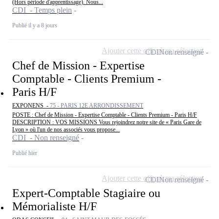
(Hors période d'apprentissage). Nous...
CDI - Temps plein
Publié il y a 8 jours
Ajouter cette offre à ma sélection
CDI
Non renseigné
Chef de Mission - Expertise
Comptable - Clients Premium -
Paris H/F
EXPONENS -
75 - PARIS 12E ARRONDISSEMENT
POSTE : Chef de Mission - Expertise Comptable - Clients Premium - Paris H/F
DESCRIPTION : VOS MISSIONS Vous rejoindrez notre site de « Paris Gare de
Lyon » où l'un de nos associés vous propose...
CDI - Non renseigné
Publié hier
Ajouter cette offre à ma sélection
CDI
Non renseigné
Expert-Comptable Stagiaire ou
Mémorialiste H/F