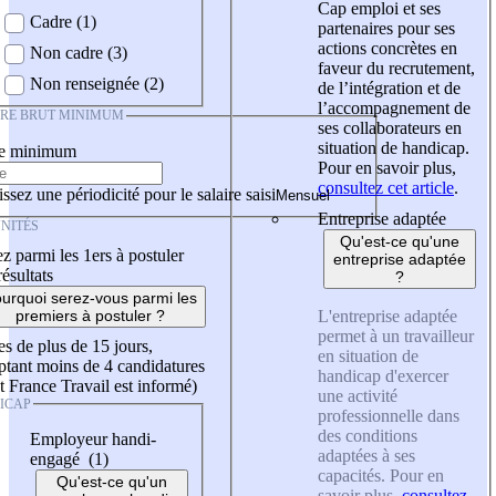
Cap emploi et ses
Cadre (1)
partenaires pour ses
actions concrètes en
Non cadre (3)
faveur du recrutement,
Non renseignée (2)
de l’intégration et de
l’accompagnement de
IRE BRUT MINIMUM
ses collaborateurs en
situation de handicap.
re minimum
Pour en savoir plus,
consultez cet article
.
ssez une périodicité pour le salaire saisi
Entreprise adaptée
NITÉS
Qu'est-ce qu'une
z parmi les 1ers à postuler
entreprise adaptée
résultats
?
urquoi serez-vous parmi les
L'entreprise adaptée
premiers à postuler ?
permet à un travailleur
es de plus de 15 jours,
en situation de
tant moins de 4 candidatures
handicap d'exercer
t France Travail est informé)
une activité
ICAP
professionnelle dans
des conditions
Employeur handi-
adaptées à ses
engagé (1)
capacités. Pour en
Qu'est-ce qu'un
savoir plus,
consultez