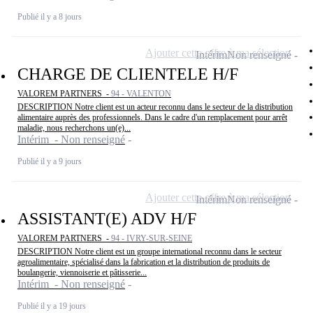
Publié il y a 8 jours
Ajouter cette offre à ma sélection
Intérim
Non renseigné
CHARGE DE CLIENTELE H/F
VALOREM PARTNERS -
94 - VALENTON
DESCRIPTION Notre client est un acteur reconnu dans le secteur de la distribution
alimentaire auprès des professionnels. Dans le cadre d'un remplacement pour arrêt
maladie, nous recherchons un(e)...
Intérim - Non renseigné
Publié il y a 9 jours
Ajouter cette offre à ma sélection
Intérim
Non renseigné
ASSISTANT(E) ADV H/F
VALOREM PARTNERS -
94 - IVRY-SUR-SEINE
DESCRIPTION Notre client est un groupe international reconnu dans le secteur
agroalimentaire, spécialisé dans la fabrication et la distribution de produits de
boulangerie, viennoiserie et pâtisserie...
Intérim - Non renseigné
Publié il y a 19 jours