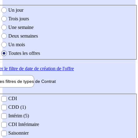
e création de l'offre
Un jour
Trois jours
Une semaine
Deux semaines
Un mois
Toutes les offres
er
le filtre de date de création de l'offre
les filtres de types de
Contrat
de contrat
CDI
CDD (1)
Intérim (5)
CDI Intérimaire
Saisonnier