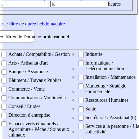
heures
er
le filtre de durée hebdomadaire
les filtres de
Domaine pro
fessionnel
ne professionel
Achats / Comptabilité / Gestion
Industrie
Arts / Artisanat d'art
Informatique /
Télécommunication
Banque / Assurance
Installation / Maintenance
Bâtiment / Travaux Publics
Marketing / Stratégie
Commerce / Vente
commerciale
Communication / Multimédia
Ressources Humaines
Conseil / Etudes
Santé
Direction d'entreprise
Secrétariat / Assistanat (6)
Espaces verts et naturels /
Services à la personne / à l
Agriculture / Pêche / Soins aux
collectivité
animaux