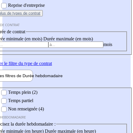
Reprise d'entreprise
plus
de types de contrat
 DE CONTRAT
ée de contrat
ée minimale (en mois)
Durée maximale (en mois)
mois
er
le filtre du type de contrat
les filtres de
Durée hebdo
madaire
 hebdomadaire
Temps plein (2)
Temps partiel
Non renseignée (4)
 HEBDOMADAIRE
cisez la durée hebdomadaire :
ée minimale (en heure)
Durée maximale (en heure)