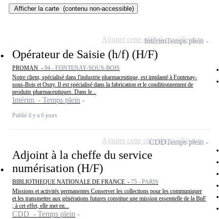
Afficher la carte
(contenu non-accessible)
Ajouter cette offre à ma sélection
Intérim
Temps plein
Opérateur de Saisie (h/f) (H/F)
PROMAN -
94 - FONTENAY-SOUS-BOIS
Notre client, spécialisé dans l'industrie pharmaceutique, est implanté à Fontenay-
sous-Bois et Osny. Il est spécialisé dans la fabrication et le conditionnement de
produits pharmaceutiques. Dans le...
Intérim - Temps plein
Publié il y a 6 jours
Ajouter cette offre à ma sélection
CDD
Temps plein
Adjoint à la cheffe du service
numérisation (H/F)
BIBLIOTHEQUE NATIONALE DE FRANCE -
75 - PARIS
Missions et activités permanentes Conserver les collections pour les communiquer
et les transmettre aux générations futures constitue une mission essentielle de la BnF
; à cet effet, elle met en...
CDD - Temps plein