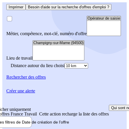
Imprimer
Besoin d'aide sur la recherche d'offres d'emploi ?
Métier, compétence, mot-clé, numéro d'offre
Lieu de travail
Distance autour du lieu choisi
Rechercher
des offres
Créer une alerte
Qui sont n
icher uniquement
 offres France Travail
Cette action recharge la liste des offres
les filtres de
Date de création
de l'offre