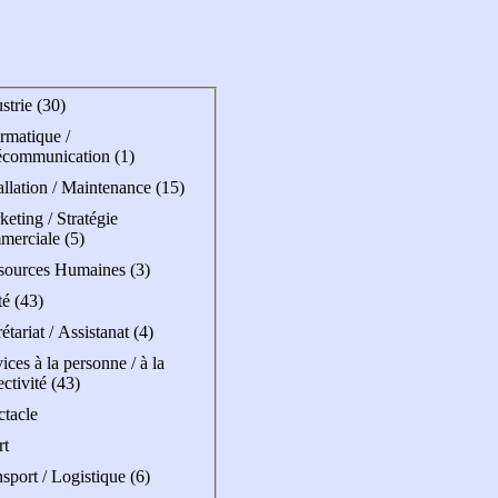
strie (30)
rmatique /
écommunication (1)
allation / Maintenance (15)
eting / Stratégie
merciale (5)
sources Humaines (3)
é (43)
étariat / Assistanat (4)
ices à la personne / à la
ectivité (43)
ctacle
rt
sport / Logistique (6)