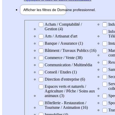
Afficher les filtres de
Domaine pro
fessionnel
Domaine professionel
Achats / Comptabilité /
Indu
Gestion (4)
Info
Arts / Artisanat d'art
Tél
Banque / Assurance (1)
Inst
Bâtiment / Travaux Publics (16)
Mark
com
Commerce / Vente (38)
Res
Communication / Multimédia
Sant
Conseil / Etudes (1)
Secr
Direction d'entreprise (6)
Serv
Espaces verts et naturels /
coll
Agriculture / Pêche / Soins aux
animaux (3)
Spe
Hôtellerie - Restauration /
Spo
Tourisme / Animation (16)
Tran
Immobilier (4)