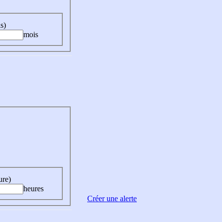
s)
mois
ure)
heures
Créer une alerte