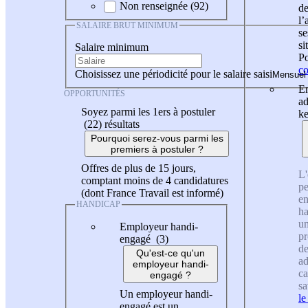
Non renseignée (92)
de
l
SALAIRE BRUT MINIMUM
se
si
Salaire minimum
Po
co
Choisissez une périodicité pour le salaire saisi
En
OPPORTUNITÉS
ad
Soyez parmi les 1ers à postuler
ke
(22)
résultats
Pourquoi serez-vous parmi les
premiers à postuler ?
Offres de plus de 15 jours,
L'
comptant moins de 4 candidatures
pe
(dont France Travail est informé)
en
HANDICAP
ha
un
Employeur handi-
pr
engagé (3)
de
Qu'est-ce qu'un
ad
employeur handi-
ca
engagé ?
sa
Un employeur handi-
le
engagé est un