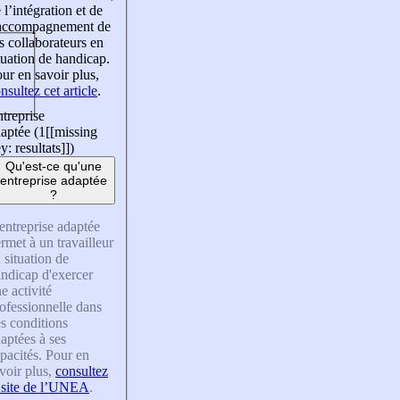
 l’intégration et de
’accompagnement de
s collaborateurs en
tuation de handicap.
ur en savoir plus,
nsultez cet article
.
treprise
aptée (1
[[missing
y: resultats]]
)
Qu'est-ce qu'une
entreprise adaptée
?
entreprise adaptée
rmet à un travailleur
 situation de
ndicap d'exercer
e activité
ofessionnelle dans
s conditions
aptées à ses
pacités. Pour en
voir plus,
consultez
 site de l’UNEA
.